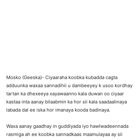
Mosko (Geeska)- Ciyaaraha koobka kubadda cagta
adduunka waxaa sannadihii u dambeeyey k usoo kordhay
tartan ka dhexeeya xayawaanno kala duwan oo ciyaar
kastaa inta aanay bilaabmin ka hor sii kala saadaalinaya
labada dal ee iska hor imanaya kooda badinaya.
Waxa aanay gaadhay in guddiyada iyo hawlwadeennada
rasmiga ah ee koobka sannadkaas maamulayaa ay sii