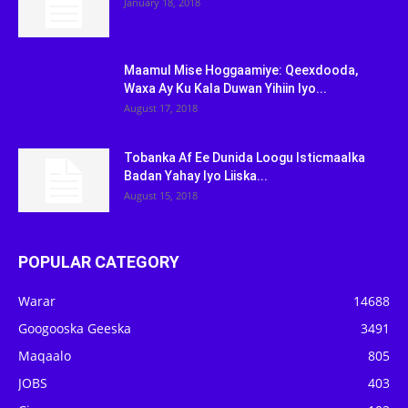
January 18, 2018
Maamul Mise Hoggaamiye: Qeexdooda,
Waxa Ay Ku Kala Duwan Yihiin Iyo...
August 17, 2018
Tobanka Af Ee Dunida Loogu Isticmaalka
Badan Yahay Iyo Liiska...
August 15, 2018
POPULAR CATEGORY
Warar
14688
Googooska Geeska
3491
Maqaalo
805
JOBS
403