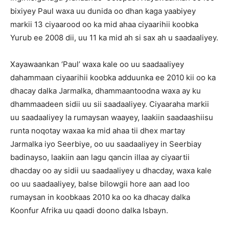
bixiyey Paul waxa uu dunida oo dhan kaga yaabiyey
markii 13 ciyaarood oo ka mid ahaa ciyaarihii koobka
Yurub ee 2008 dii, uu 11 ka mid ah si sax ah u saadaaliyey.
Xayawaankan ‘Paul’ waxa kale oo uu saadaaliyey
dahammaan ciyaarihii koobka adduunka ee 2010 kii oo ka
dhacay dalka Jarmalka, dhammaantoodna waxa ay ku
dhammaadeen sidii uu sii saadaaliyey. Ciyaaraha markii
uu saadaaliyey la rumaysan waayey, laakiin saadaashiisu
runta noqotay waxaa ka mid ahaa tii dhex martay
Jarmalka iyo Seerbiye, oo uu saadaaliyey in Seerbiay
badinayso, laakiin aan lagu qancin illaa ay ciyaartii
dhacday oo ay sidii uu saadaaliyey u dhacday, waxa kale
oo uu saadaaliyey, balse bilowgii hore aan aad loo
rumaysan in koobkaas 2010 ka oo ka dhacay dalka
Koonfur Afrika uu qaadi doono dalka Isbayn.