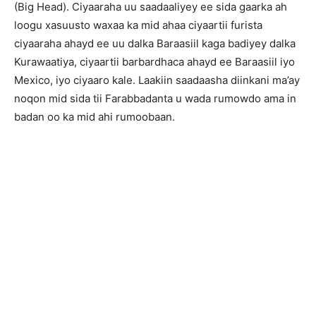
(Big Head). Ciyaaraha uu saadaaliyey ee sida gaarka ah
loogu xasuusto waxaa ka mid ahaa ciyaartii furista
ciyaaraha ahayd ee uu dalka Baraasiil kaga badiyey dalka
Kurawaatiya, ciyaartii barbardhaca ahayd ee Baraasiil iyo
Mexico, iyo ciyaaro kale. Laakiin saadaasha diinkani ma’ay
noqon mid sida tii Farabbadanta u wada rumowdo ama in
badan oo ka mid ahi rumoobaan.