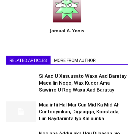
Jamaal A. Yonis
RELATED ARTICLES
MORE FROM AUTHOR
Si Aad U Xasuusato Waxa Aad Baratay
Macallin Noqo, Wax Kuqor Ama
Sawirro U Rog Waxa Aad Baratay
Maalintii Hal Mar Cun Mid Ka Mid Ah
Cuntooyinkan; Digaagga, Koostada,
Liin Baydariinta Iyo Kalluunka
Noolaha Adduunka Ugu Dilaasan Iyo