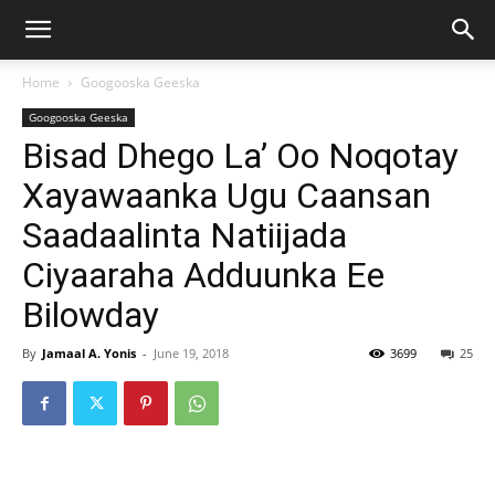
Home
Googooska Geeska
Googooska Geeska
Bisad Dhego La’ Oo Noqotay
Xayawaanka Ugu Caansan
Saadaalinta Natiijada
Ciyaaraha Adduunka Ee
Bilowday
By
Jamaal A. Yonis
-
June 19, 2018
3699
25