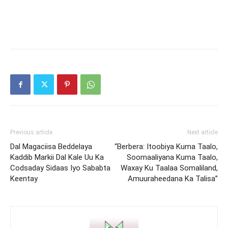
Previous article
Next article
Dal Magaciisa Beddelaya
“Berbera: Itoobiya Kuma Taalo,
Kaddib Markii Dal Kale Uu Ka
Soomaaliyana Kuma Taalo,
Codsaday Sidaas Iyo Sababta
Waxay Ku Taalaa Somaliland,
Keentay
Amuuraheedana Ka Talisa”