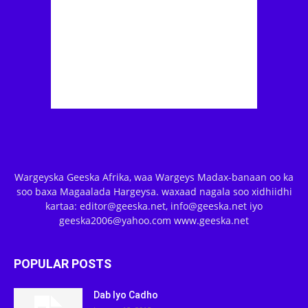
Wargeyska Geeska Afrika, waa Wargeys Madax-banaan oo ka
soo baxa Magaalada Hargeysa. waxaad nagala soo xidhiidhi
kartaa: editor@geeska.net, info@geeska.net iyo
geeska2006@yahoo.com www.geeska.net
POPULAR POSTS
Dab Iyo Cadho