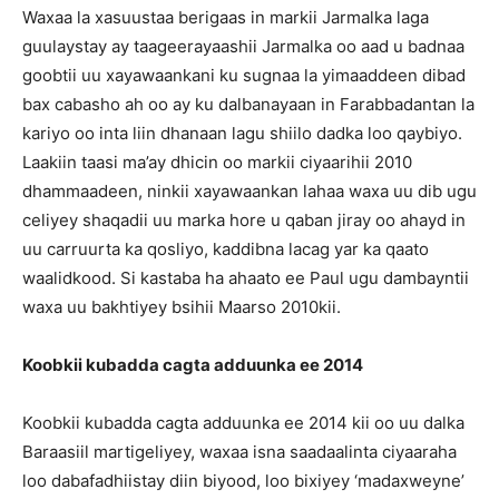
Waxaa la xasuustaa berigaas in markii Jarmalka laga
guulaystay ay taageerayaashii Jarmalka oo aad u badnaa
goobtii uu xayawaankani ku sugnaa la yimaaddeen dibad
bax cabasho ah oo ay ku dalbanayaan in Farabbadantan la
kariyo oo inta liin dhanaan lagu shiilo dadka loo qaybiyo.
Laakiin taasi ma’ay dhicin oo markii ciyaarihii 2010
dhammaadeen, ninkii xayawaankan lahaa waxa uu dib ugu
celiyey shaqadii uu marka hore u qaban jiray oo ahayd in
uu carruurta ka qosliyo, kaddibna lacag yar ka qaato
waalidkood. Si kastaba ha ahaato ee Paul ugu dambayntii
waxa uu bakhtiyey bsihii Maarso 2010kii.
Koobkii kubadda cagta adduunka ee 2014
Koobkii kubadda cagta adduunka ee 2014 kii oo uu dalka
Baraasiil martigeliyey, waxaa isna saadaalinta ciyaaraha
loo dabafadhiistay diin biyood, loo bixiyey ‘madaxweyne’