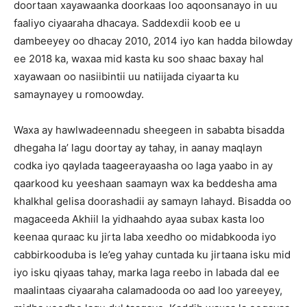
doortaan xayawaanka doorkaas loo aqoonsanayo in uu
faaliyo ciyaaraha dhacaya. Saddexdii koob ee u
dambeeyey oo dhacay 2010, 2014 iyo kan hadda bilowday
ee 2018 ka, waxaa mid kasta ku soo shaac baxay hal
xayawaan oo nasiibintii uu natiijada ciyaarta ku
samaynayey u romoowday.
Waxa ay hawlwadeennadu sheegeen in sababta bisadda
dhegaha la’ lagu doortay ay tahay, in aanay maqlayn
codka iyo qaylada taageerayaasha oo laga yaabo in ay
qaarkood ku yeeshaan saamayn wax ka beddesha ama
khalkhal gelisa doorashadii ay samayn lahayd. Bisadda oo
magaceeda Akhiil la yidhaahdo ayaa subax kasta loo
keenaa quraac ku jirta laba xeedho oo midabkooda iyo
cabbirkooduba is le’eg yahay cuntada ku jirtaana isku mid
iyo isku qiyaas tahay, marka laga reebo in labada dal ee
maalintaas ciyaaraha calamadooda oo aad loo yareeyey,