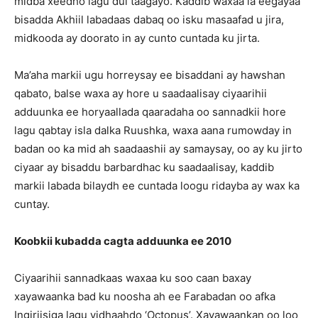
midba xeedho lagu dul taagayo. Kaddib waxaa la eegayaa
bisadda Akhiil labadaas dabaq oo isku masaafad u jira,
midkooda ay doorato in ay cunto cuntada ku jirta.
Ma’aha markii ugu horreysay ee bisaddani ay hawshan
qabato, balse waxa ay hore u saadaalisay ciyaarihii
adduunka ee horyaallada qaaradaha oo sannadkii hore
lagu qabtay isla dalka Ruushka, waxa aana rumowday in
badan oo ka mid ah saadaashii ay samaysay, oo ay ku jirto
ciyaar ay bisaddu barbardhac ku saadaalisay, kaddib
markii labada bilaydh ee cuntada loogu ridayba ay wax ka
cuntay.
Koobkii kubadda cagta adduunka ee 2010
Ciyaarihii sannadkaas waxaa ku soo caan baxay
xayawaanka bad ku noosha ah ee Farabadan oo afka
Ingiriisiga lagu yidhaahdo ‘Octopus’. Xayawaankan oo loo