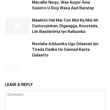
Macallin Noqo, Wax Kuqor Ama
Sawirro U Rog Waxa Aad Baratay
Maalintii Hal Mar Cun Mid Ka Mid Ah
Cuntooyinkan; Digaagga, Koostada,
Liin Baydariinta Iyo Kalluunka
Noolaha Adduunka Ugu Dilaasan Iyo
Tirada Dadka Uu Sannad Kasta
Galaafto
LEAVE A REPLY