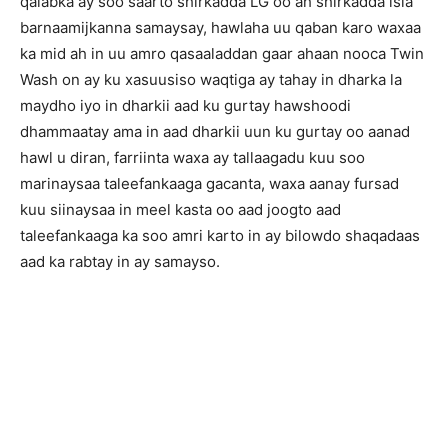
qalabka ay soo saarto shirkadda LG oo ah shirkadda isla
barnaamijkanna samaysay, hawlaha uu qaban karo waxaa
ka mid ah in uu amro qasaaladdan gaar ahaan nooca Twin
Wash on ay ku xasuusiso waqtiga ay tahay in dharka la
maydho iyo in dharkii aad ku gurtay hawshoodi
dhammaatay ama in aad dharkii uun ku gurtay oo aanad
hawl u diran, farriinta waxa ay tallaagadu kuu soo
marinaysaa taleefankaaga gacanta, waxa aanay fursad
kuu siinaysaa in meel kasta oo aad joogto aad
taleefankaaga ka soo amri karto in ay bilowdo shaqadaas
aad ka rabtay in ay samayso.