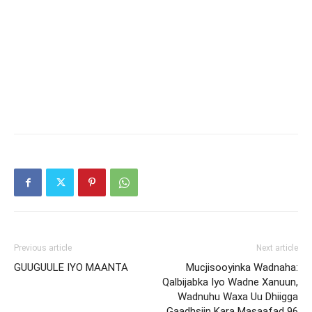
Previous article
Next article
GUUGUULE IYO MAANTA
Mucjisooyinka Wadnaha:
Qalbijabka Iyo Wadne Xanuun,
Wadnuhu Waxa Uu Dhiigga
Gaadhsiin Kara Masaafad 96