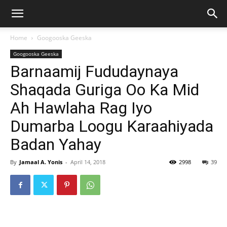
Home
Googooska Geeska
Googooska Geeska
Barnaamij Fududaynaya
Shaqada Guriga Oo Ka Mid
Ah Hawlaha Rag Iyo
Dumarba Loogu Karaahiyada
Badan Yahay
By
Jamaal A. Yonis
-
April 14, 2018
2998
39