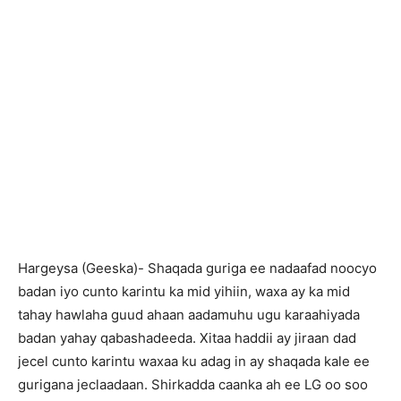
Hargeysa (Geeska)- Shaqada guriga ee nadaafad noocyo
badan iyo cunto karintu ka mid yihiin, waxa ay ka mid
tahay hawlaha guud ahaan aadamuhu ugu karaahiyada
badan yahay qabashadeeda. Xitaa haddii ay jiraan dad
jecel cunto karintu waxaa ku adag in ay shaqada kale ee
gurigana jeclaadaan. Shirkadda caanka ah ee LG oo soo