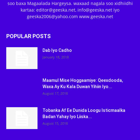
soo baxa Magaalada Hargeysa. waxaad nagala soo xidhiidhi
kartaa: editor@geeska.net, info@geeska.net iyo
geeska2006@yahoo.com www.geeska.net
POPULAR POSTS
Dab Iyo Cadho
January 18, 2018
Maamul Mise Hoggaamiye: Qeexdooda,
Waxa Ay Ku Kala Duwan Yihiin Iyo...
August 17, 2018
Tobanka Af Ee Dunida Loogu Isticmaalka
Badan Yahay Iyo Liiska...
August 15, 2018