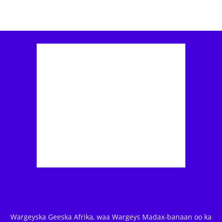
Wargeyska Geeska Afrika, waa Wargeys Madax-banaan oo ka