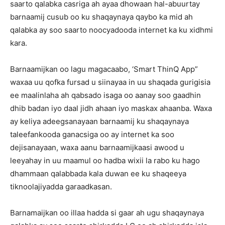
saarto qalabka casriga ah ayaa dhowaan hal-abuurtay
barnaamij cusub oo ku shaqaynaya qaybo ka mid ah
qalabka ay soo saarto noocyadooda internet ka ku xidhmi
kara.
Barnaamijkan oo lagu magacaabo, ‘Smart ThinQ App”
waxaa uu qofka fursad u siinayaa in uu shaqada gurigisia
ee maalinlaha ah qabsado isaga oo aanay soo gaadhin
dhib badan iyo daal jidh ahaan iyo maskax ahaanba. Waxa
ay keliya adeegsanayaan barnaamij ku shaqaynaya
taleefankooda ganacsiga oo ay internet ka soo
dejisanayaan, waxa aanu barnaamijkaasi awood u
leeyahay in uu maamul oo hadba wixii la rabo ku hago
dhammaan qalabbada kala duwan ee ku shaqeeya
tiknoolajiyadda garaadkasan.
Barnamaijkan oo illaa hadda si gaar ah ugu shaqaynaya