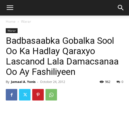
Home
Warar
Warar
Badbasaabka Gobalka Sool
Oo Ka Hadlay Qaraxyo
Lascanod Lala Damacsanaa
Oo Ay Fashiliyeen
By
Jamaal A. Yonis
-
October 24, 2012
962
0