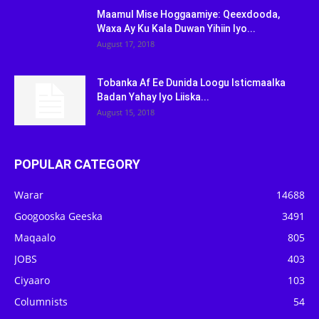
Maamul Mise Hoggaamiye: Qeexdooda,
Waxa Ay Ku Kala Duwan Yihiin Iyo...
August 17, 2018
Tobanka Af Ee Dunida Loogu Isticmaalka
Badan Yahay Iyo Liiska...
August 15, 2018
POPULAR CATEGORY
Warar
14688
Googooska Geeska
3491
Maqaalo
805
JOBS
403
Ciyaaro
103
Columnists
54