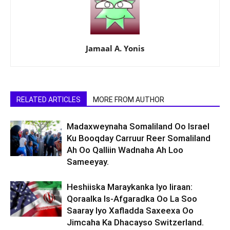
Jamaal A. Yonis
RELATED ARTICLES
MORE FROM AUTHOR
Madaxweynaha Somaliland Oo Israel
Ku Booqday Carruur Reer Somaliland
Ah Oo Qalliin Wadnaha Ah Loo
Sameeyay.
Heshiiska Maraykanka Iyo Iiraan:
Qoraalka Is-Afgaradka Oo La Soo
Saaray Iyo Xafladda Saxeexa Oo
Jimcaha Ka Dhacayso Switzerland.