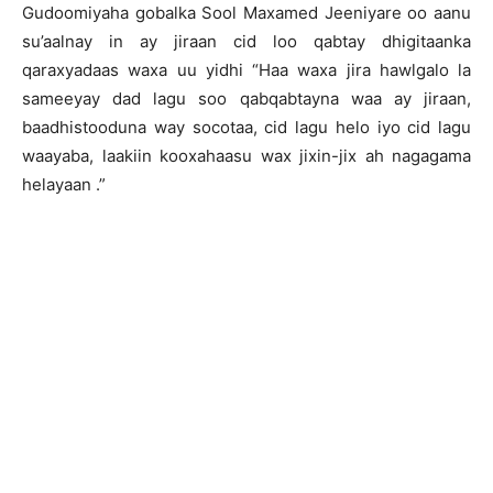
Gudoomiyaha gobalka Sool Maxamed Jeeniyare oo aanu
su’aalnay in ay jiraan cid loo qabtay dhigitaanka
qaraxyadaas waxa uu yidhi “Haa waxa jira hawlgalo la
sameeyay dad lagu soo qabqabtayna waa ay jiraan,
baadhistooduna way socotaa, cid lagu helo iyo cid lagu
waayaba, laakiin kooxahaasu wax jixin-jix ah nagagama
helayaan .”