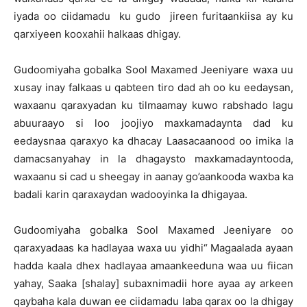
iyada oo ciidamadu ku gudo jireen furitaankiisa ay ku
qarxiyeen kooxahii halkaas dhigay.
Gudoomiyaha gobalka Sool Maxamed Jeeniyare waxa uu
xusay inay falkaas u qabteen tiro dad ah oo ku eedaysan,
waxaanu qaraxyadan ku tilmaamay kuwo rabshado lagu
abuuraayo si loo joojiyo maxkamadaynta dad ku
eedaysnaa qaraxyo ka dhacay Laasacaanood oo imika la
damacsanyahay in la dhagaysto maxkamadayntooda,
waxaanu si cad u sheegay in aanay go’aankooda waxba ka
badali karin qaraxaydan wadooyinka la dhigayaa.
Gudoomiyaha gobalka Sool Maxamed Jeeniyare oo
qaraxyadaas ka hadlayaa waxa uu yidhi“ Magaalada ayaan
hadda kaala dhex hadlayaa amaankeeduna waa uu fiican
yahay, Saaka [shalay] subaxnimadii hore ayaa ay arkeen
qaybaha kala duwan ee ciidamadu laba qarax oo la dhigay