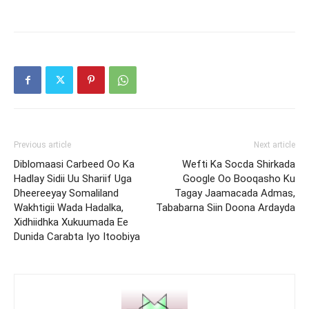
Previous article
Next article
Diblomaasi Carbeed Oo Ka
Wefti Ka Socda Shirkada
Hadlay Sidii Uu Shariif Uga
Google Oo Booqasho Ku
Dheereeyay Somaliland
Tagay Jaamacada Admas,
Wakhtigii Wada Hadalka,
Tababarna Siin Doona Ardayda
Xidhiidhka Xukuumada Ee
Dunida Carabta Iyo Itoobiya