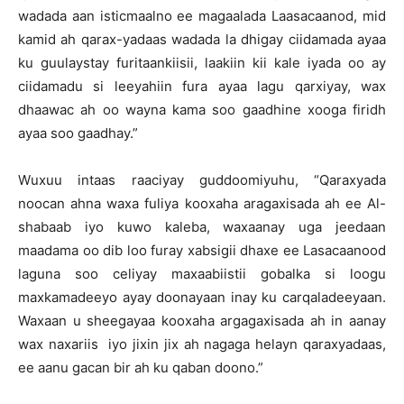
wadada aan isticmaalno ee magaalada Laasacaanod, mid
kamid ah qarax-yadaas wadada la dhigay ciidamada ayaa
ku guulaystay furitaankiisii, laakiin kii kale iyada oo ay
ciidamadu si leeyahiin fura ayaa lagu qarxiyay, wax
dhaawac ah oo wayna kama soo gaadhine xooga firidh
ayaa soo gaadhay.”
Wuxuu intaas raaciyay guddoomiyuhu, “Qaraxyada
noocan ahna waxa fuliya kooxaha aragaxisada ah ee Al-
shabaab iyo kuwo kaleba, waxaanay uga jeedaan
maadama oo dib loo furay xabsigii dhaxe ee Lasacaanood
laguna soo celiyay maxaabiistii gobalka si loogu
maxkamadeeyo ayay doonayaan inay ku carqaladeeyaan.
Waxaan u sheegayaa kooxaha argagaxisada ah in aanay
wax naxariis iyo jixin jix ah nagaga helayn qaraxyadaas,
ee aanu gacan bir ah ku qaban doono.”