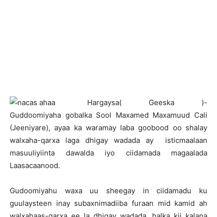
H
argaysa( Geeska )-
Guddoomiyaha gobalka Sool Maxamed Maxamuud Cali
(Jeeniyare), ayaa ka waramay laba goobood oo shalay
walxaha-qarxa laga dhigay wadada ay isticmaalaan
masuuliyiinta dawalda iyo ciidamada magaalada
Laasacaanood.
Gudoomiyahu waxa uu sheegay in ciidamadu ku
guulaysteen inay subaxnimadiiba furaan mid kamid ah
walxahaas-qarxa ee la dhigay wadada, halka kii kalana