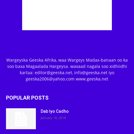
Wargeyska Geeska Afrika, waa Wargeys Madax-banaan oo ka
soo baxa Magaalada Hargeysa. waxaad nagala soo xidhiidhi
kartaa: editor@geeska.net, info@geeska.net iyo
geeska2006@yahoo.com www.geeska.net
POPULAR POSTS
Dab Iyo Cadho
January 18, 2018