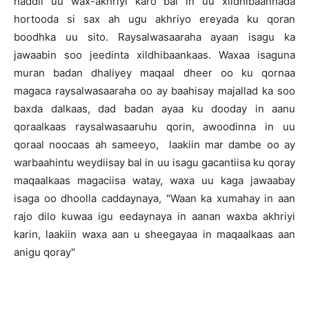
haddii uu wax-akhriyi karo bal in uu xildhibaannada
hortooda si sax ah ugu akhriyo ereyada ku qoran
boodhka uu sito. Raysalwasaaraha ayaan isagu ka
jawaabin soo jeedinta xildhibaankaas. Waxaa isaguna
muran badan dhaliyey maqaal dheer oo ku qornaa
magaca raysalwasaaraha oo ay baahisay majallad ka soo
baxda dalkaas, dad badan ayaa ku dooday in aanu
qoraalkaas raysalwasaaruhu qorin, awoodinna in uu
qoraal noocaas ah sameeyo, laakiin mar dambe oo ay
warbaahintu weydiisay bal in uu isagu gacantiisa ku qoray
maqaalkaas magaciisa watay, waxa uu kaga jawaabay
isaga oo dhoolla caddaynaya, "Waan ka xumahay in aan
rajo dilo kuwaa igu eedaynaya in aanan waxba akhriyi
karin, laakiin waxa aan u sheegayaa in maqaalkaas aan
anigu qoray"