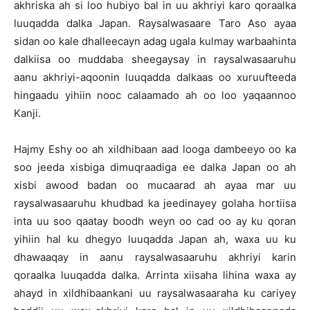
akhriska ah si loo hubiyo bal in uu akhriyi karo qoraalka
luuqadda dalka Japan. Raysalwasaare Taro Aso ayaa
sidan oo kale dhalleecayn adag ugala kulmay warbaahinta
dalkiisa oo muddaba sheegaysay in raysalwasaaruhu
aanu akhriyi-aqoonin luuqadda dalkaas oo xuruufteeda
hingaadu yihiin nooc calaamado ah oo loo yaqaannoo
Kanji.
Hajmy Eshy oo ah xildhibaan aad looga dambeeyo oo ka
soo jeeda xisbiga dimuqraadiga ee dalka Japan oo ah
xisbi awood badan oo mucaarad ah ayaa mar uu
raysalwasaaruhu khudbad ka jeedinayey golaha hortiisa
inta uu soo qaatay boodh weyn oo cad oo ay ku qoran
yihiin hal ku dhegyo luuqadda Japan ah, waxa uu ku
dhawaaqay in aanu raysalwasaaruhu akhriyi karin
qoraalka luuqadda dalka. Arrinta xiisaha lihina waxa ay
ahayd in xildhibaankani uu raysalwasaaraha ku cariyey