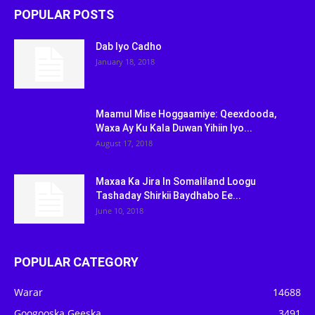
POPULAR POSTS
Dab Iyo Cadho
January 18, 2018
Maamul Mise Hoggaamiye: Qeexdooda,
Waxa Ay Ku Kala Duwan Yihiin Iyo...
August 17, 2018
Maxaa Ka Jira In Somaliland Loogu
Tashaday Shirkii Baydhabo Ee...
June 10, 2018
POPULAR CATEGORY
Warar
14688
Googooska Geeska
3491