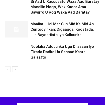
Si Aad U Xasuusato Waxa Aad Baratay
Macallin Noqo, Wax Kuqor Ama
Sawirro U Rog Waxa Aad Baratay
Maalintii Hal Mar Cun Mid Ka Mid Ah
Cuntooyinkan; Digaagga, Koostada,
Liin Baydariinta Iyo Kalluunka
Noolaha Adduunka Ugu Dilaasan Iyo
Tirada Dadka Uu Sannad Kasta
Galaafto