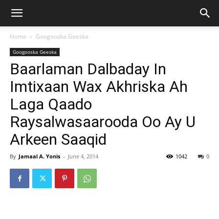
Home
Googooska Geeska
Googooska Geeska
Baarlaman Dalbaday In
Imtixaan Wax Akhriska Ah
Laga Qaado
Raysalwasaarooda Oo Ay U
Arkeen Saaqid
By
Jamaal A. Yonis
-
June 4, 2014
1042
0