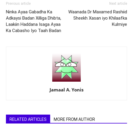
Previous article
Next article
Ninka Ayaa Gabadha Ka
Waanada Dr Maxamed Rashiid
Adkaysi Badan Xilliga Dhibta,
Sheekh Xasan iyo Khilaafka
Laakiin Haddana Isaga Ayaa
Kulmiye
Ka Cabasho Iyo Taah Badan
Jamaal A. Yonis
RELATED ARTICLES
MORE FROM AUTHOR