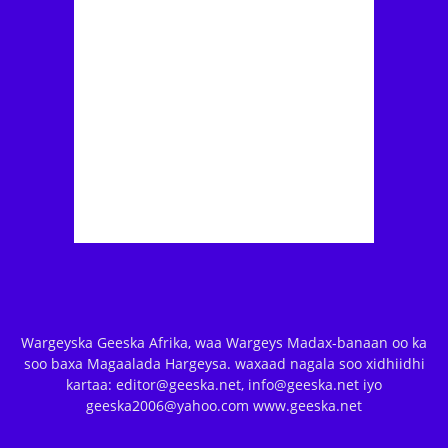
Wargeyska Geeska Afrika, waa Wargeys Madax-banaan oo ka
soo baxa Magaalada Hargeysa. waxaad nagala soo xidhiidhi
kartaa: editor@geeska.net, info@geeska.net iyo
geeska2006@yahoo.com www.geeska.net