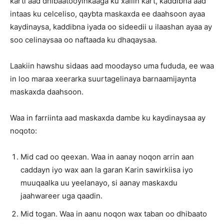
karti aad dhibaatooyinkaaga ku xallin kart, kaddibna aad
intaas ku celceliso, qaybta maskaxda ee daahsoon ayaa
kaydinaysa, kaddibna iyada oo sideedii u ilaashan ayaa ay
soo celinaysaa oo naftaada ku dhaqaysaa.
Laakiin hawshu sidaas aad moodayso uma fududa, ee waa
in loo maraa xeerarka suurtagelinaya barnaamijaynta
maskaxda daahsoon.
Waa in farriinta aad maskaxda dambe ku kaydinaysaa ay
noqoto:
Mid cad oo qeexan. Waa in aanay noqon arrin aan
caddayn iyo wax aan la garan Karin sawirkiisa iyo
muuqaalka uu yeelanayo, si aanay maskaxdu
jaahwareer uga qaadin.
Mid togan. Waa in aanu noqon wax taban oo dhibaato