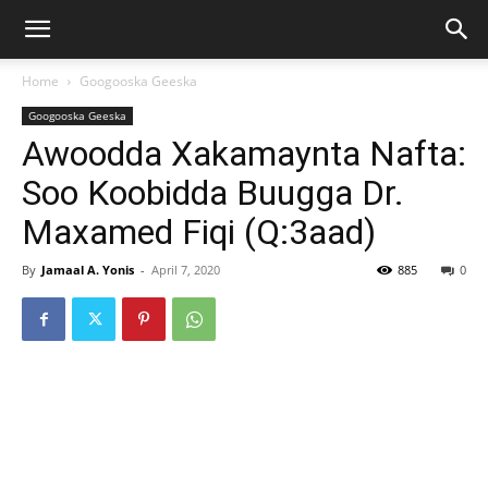
Home
Googooska Geeska
Googooska Geeska
Awoodda Xakamaynta Nafta:
Soo Koobidda Buugga Dr.
Maxamed Fiqi (Q:3aad)
By
Jamaal A. Yonis
-
April 7, 2020
885
0