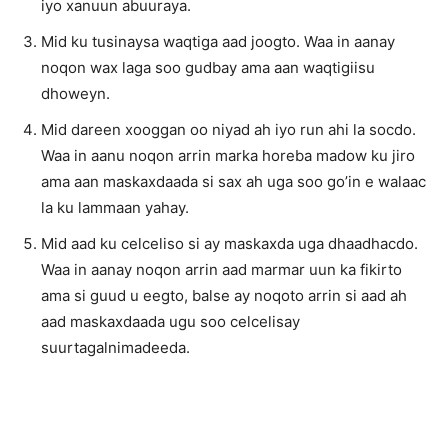
iyo xanuun abuuraya.
Mid ku tusinaysa waqtiga aad joogto. Waa in aanay
noqon wax laga soo gudbay ama aan waqtigiisu
dhoweyn.
Mid dareen xooggan oo niyad ah iyo run ahi la socdo.
Waa in aanu noqon arrin marka horeba madow ku jiro
ama aan maskaxdaada si sax ah uga soo go’in e walaac
la ku lammaan yahay.
Mid aad ku celceliso si ay maskaxda uga dhaadhacdo.
Waa in aanay noqon arrin aad marmar uun ka fikirto
ama si guud u eegto, balse ay noqoto arrin si aad ah
aad maskaxdaada ugu soo celcelisay
suurtagalnimadeeda.