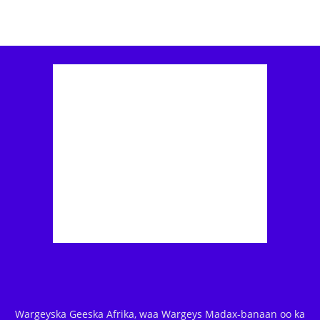
Wargeyska Geeska Afrika, waa Wargeys Madax-banaan oo ka