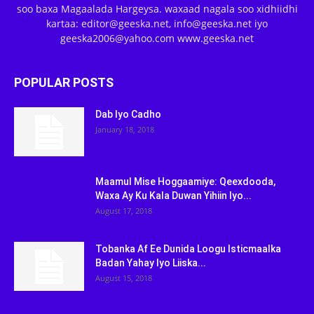
soo baxa Magaalada Hargeysa. waxaad nagala soo xidhiidhi
kartaa: editor@geeska.net, info@geeska.net iyo
geeska2006@yahoo.com www.geeska.net
POPULAR POSTS
Dab Iyo Cadho
January 18, 2018
Maamul Mise Hoggaamiye: Qeexdooda,
Waxa Ay Ku Kala Duwan Yihiin Iyo...
August 17, 2018
Tobanka Af Ee Dunida Loogu Isticmaalka
Badan Yahay Iyo Liiska...
August 15, 2018