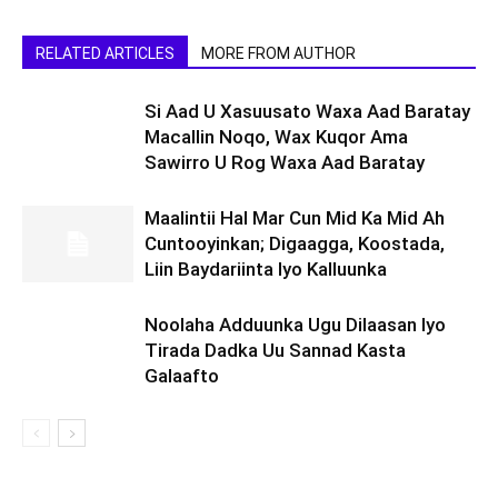
RELATED ARTICLES
MORE FROM AUTHOR
Si Aad U Xasuusato Waxa Aad Baratay
Macallin Noqo, Wax Kuqor Ama
Sawirro U Rog Waxa Aad Baratay
Maalintii Hal Mar Cun Mid Ka Mid Ah
Cuntooyinkan; Digaagga, Koostada,
Liin Baydariinta Iyo Kalluunka
Noolaha Adduunka Ugu Dilaasan Iyo
Tirada Dadka Uu Sannad Kasta
Galaafto