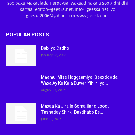
soo baxa Magaalada Hargeysa. waxaad nagala soo xidhiidhi
kartaa: editor@geeska.net, info@geeska.net iyo
geeska2006@yahoo.com www.geeska.net
POPULAR POSTS
Dab Iyo Cadho
January 18, 2018
Maamul Mise Hoggaamiye: Qeexdooda,
Waxa Ay Ku Kala Duwan Yihiin Iyo...
August 17, 2018
Maxaa Ka Jira In Somaliland Loogu
Tashaday Shirkii Baydhabo Ee...
June 10, 2018