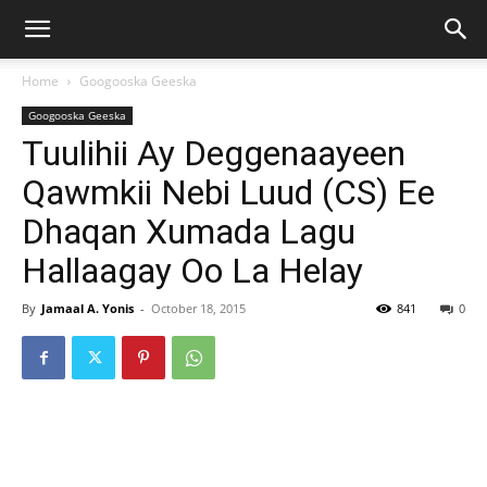
Home
Googooska Geeska
Googooska Geeska
Tuulihii Ay Deggenaayeen
Qawmkii Nebi Luud (CS) Ee
Dhaqan Xumada Lagu
Hallaagay Oo La Helay
By
Jamaal A. Yonis
-
October 18, 2015
841
0