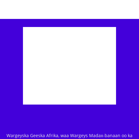
Wargeyska Geeska Afrika, waa Wargeys Madax-banaan oo ka