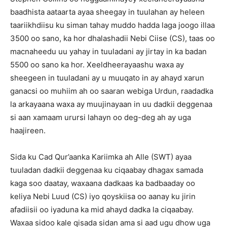
baadhista aataarta ayaa sheegay in tuulahan ay heleen
taariikhdiisu ku siman tahay muddo hadda laga joogo illaa
3500 oo sano, ka hor dhalashadii Nebi Ciise (CS), taas oo
macnaheedu uu yahay in tuuladani ay jirtay in ka badan
5500 oo sano ka hor. Xeeldheerayaashu waxa ay
sheegeen in tuuladani ay u muuqato in ay ahayd xarun
ganacsi oo muhiim ah oo saaran webiga Urdun, raadadka
la arkayaana waxa ay muujinayaan in uu dadkii deggenaa
si aan xamaam urursi lahayn oo deg-deg ah ay uga
haajireen.
Sida ku Cad Qur’aanka Kariimka ah Alle (SWT) ayaa
tuuladan dadkii deggenaa ku ciqaabay dhagax samada
kaga soo daatay, waxaana dadkaas ka badbaaday oo
keliya Nebi Luud (CS) iyo qoyskiisa oo aanay ku jirin
afadiisii oo iyaduna ka mid ahayd dadka la ciqaabay.
Waxaa sidoo kale qisada sidan ama si aad ugu dhow uga