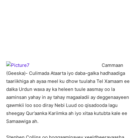
Cammaan
(Geeska)- Culimada Ataarta iyo daba-galka hadhaadiga
taariikhiga ah ayaa meel ku dhow tuulaha Tel Xamaam ee
dalka Urdun waxa ay ka heleen tuule aasmay oo la
aaminsan yahay in ay tahay magaaladii ay deggenaayeen
qawmkii loo soo diray Nebi Luud oo qisadooda lagu
sheegay Qur’aanka Kariimka ah iyo xitaa kutubta kale ee
Samaawiga ah.
Stephen Collins oo hoggaaminayey xeeldheerayaasha