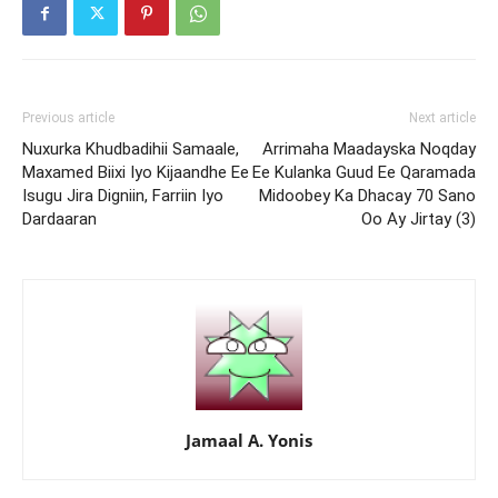
Previous article
Next article
Nuxurka Khudbadihii Samaale,
Arrimaha Maadayska Noqday
Maxamed Biixi Iyo Kijaandhe Ee
Ee Kulanka Guud Ee Qaramada
Isugu Jira Digniin, Farriin Iyo
Midoobey Ka Dhacay 70 Sano
Dardaaran
Oo Ay Jirtay (3)
Jamaal A. Yonis