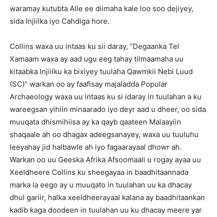
waramay kutubta Alle ee diimaha kale loo soo dejiyey,
sida Injiilka iyo Cahdiga hore.
Collins waxa uu intaas ku sii daray, “Degaanka Tel
Xamaam waxa ay aad ugu eeg tahay tilmaamaha uu
kitaabka Injiilku ka bixiyey tuulaha Qawmkii Nebi Luud
(SC)” warkan oo ay faafisay majaladda Popular
Archaeology waxa uu intaas ku si idaray in tuulahan a ku
wareegsan yihiin minaarado iyo deyr aad u dheer, oo sida
muuqata dhismihiisa ay ka qayb qaateen Malaayiin
shaqaale ah oo dhagax adeegsanayey, waxa uu tuuluhu
leeyahay jid halbawle ah iyo fagaarayaal dhowr ah.
Warkan oo uu Geeska Afrika Afsoomaali u rogay ayaa uu
Xeeldheere Collins ku sheegayaa in baadhitaannada
marka la eego ay u muuqato in tuulahan uu ka dhacay
dhul gariir, halka xeeldheerayaal kalana ay baadhitaankan
kadib kaga doodeen in tuulahan uu ku dhacay meere yar