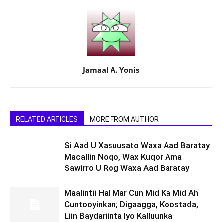
Jamaal A. Yonis
RELATED ARTICLES
MORE FROM AUTHOR
Si Aad U Xasuusato Waxa Aad Baratay
Macallin Noqo, Wax Kuqor Ama
Sawirro U Rog Waxa Aad Baratay
Maalintii Hal Mar Cun Mid Ka Mid Ah
Cuntooyinkan; Digaagga, Koostada,
Liin Baydariinta Iyo Kalluunka