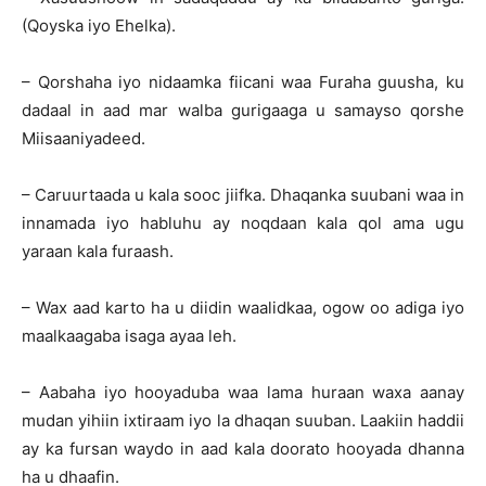
(Qoyska iyo Ehelka).
– Qorshaha iyo nidaamka fiicani waa Furaha guusha, ku
dadaal in aad mar walba gurigaaga u samayso qorshe
Miisaaniyadeed.
– Caruurtaada u kala sooc jiifka. Dhaqanka suubani waa in
innamada iyo habluhu ay noqdaan kala qol ama ugu
yaraan kala furaash.
– Wax aad karto ha u diidin waalidkaa, ogow oo adiga iyo
maalkaagaba isaga ayaa leh.
– Aabaha iyo hooyaduba waa lama huraan waxa aanay
mudan yihiin ixtiraam iyo la dhaqan suuban. Laakiin haddii
ay ka fursan waydo in aad kala doorato hooyada dhanna
ha u dhaafin.