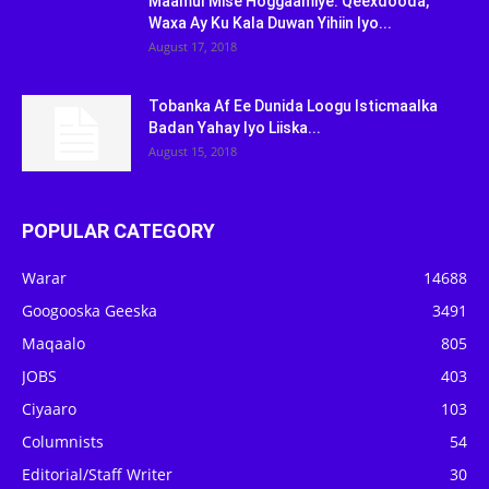
Maamul Mise Hoggaamiye: Qeexdooda,
Waxa Ay Ku Kala Duwan Yihiin Iyo...
August 17, 2018
Tobanka Af Ee Dunida Loogu Isticmaalka
Badan Yahay Iyo Liiska...
August 15, 2018
POPULAR CATEGORY
Warar
14688
Googooska Geeska
3491
Maqaalo
805
JOBS
403
Ciyaaro
103
Columnists
54
Editorial/Staff Writer
30