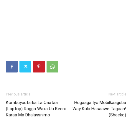
Previous article
Next article
Kombuyuutarka La Qaataa
Hugaaga Iyo Mobilkaaguba
(Laptop) Ragga Waxa Uu Keeni
Way Kula Hasaawe Tagaan!
Karaa Ma Dhalaysnimo
(Sheeko)