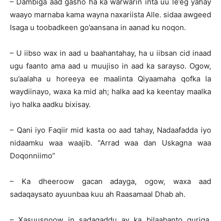
– Dambiga aad gasho ha ka warwarin inta uu le’eg yahay
waayo marnaba kama wayna naxariista Alle. sidaa awgeed
Isaga u toobadkeen go’aansana in aanad ku noqon.
– U iibso wax in aad u baahantahay, ha u iibsan cid inaad
ugu faanto ama aad u muujiso in aad ka sarayso. Ogow,
su’aalaha u horeeya ee maalinta Qiyaamaha qofka la
waydiinayo, waxa ka mid ah; halka aad ka keentay maalka
iyo halka aadku bixisay.
– Qani iyo Faqiir mid kasta oo aad tahay, Nadaafadda iyo
nidaamku waa waajib. “Arrad waa dan Uskagna waa
Doqonniimo”
– Ka dheeroow gacan adayga, ogow, waxa aad
sadaqaysato ayuunbaa kuu ah Raasamaal Dhab ah.
– Xasuusnoow in sadaqaddu ay ka bilaabanto guriga.