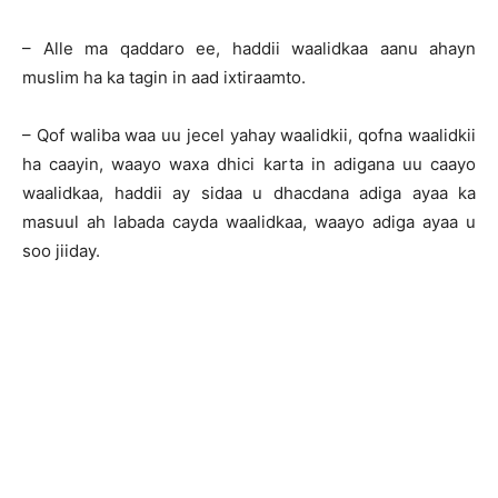
– Alle ma qaddaro ee, haddii waalidkaa aanu ahayn
muslim ha ka tagin in aad ixtiraamto.
– Qof waliba waa uu jecel yahay waalidkii, qofna waalidkii
ha caayin, waayo waxa dhici karta in adigana uu caayo
waalidkaa, haddii ay sidaa u dhacdana adiga ayaa ka
masuul ah labada cayda waalidkaa, waayo adiga ayaa u
soo jiiday.