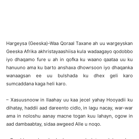
Hargeysa (Geeska)-Waa Qoraal Taxane ah uu wargeyskan
Geeska Afrika akhristayaashiisa kula wadaagayo qodobbo
iyo dhaqamo fure u ah in qofka ku waano qaataa uu ku
hanuuno ama ku barto anshaxa dhowrsoon iyo dhaqanka
wanaagsan ee uu bulshada ku dhex geli karo
sumcaddana kaga heli karo.
– Xasuusnoow in Ilaahay uu kaa jecel yahay Hooyadii ku
dihatay, haddii aad dareento cidlo, in lagu nacay, war-war
ama in noloshu aanay macne togan kuu lahayn, ogow in
aad dambaabtay, sidaa awgeed Alle u noqo.