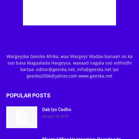
Wargeyska Geeska Afrika, waa Wargeys Madax-banaan oo ka
soo baxa Magaalada Hargeysa. waxaad nagala soo xidhiidhi
kartaa: editor@geeska.net, info@geeska.net iyo
geeska2006@yahoo.com www.geeska.net
POPULAR POSTS
Dab Iyo Cadho
January 18, 2018