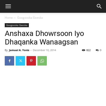
Home
Googooska Geeska
Googooska Geeska
Anshaxa Dhowrsoon Iyo
Dhaqanka Wanaagsan
By
Jamaal A. Yonis
-
December 10, 2014
822
0