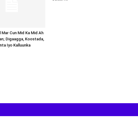
al Mar Cun Mid Ka Mid Ah
an; Digaagga, Koostada,
inta Iyo Kalluunka