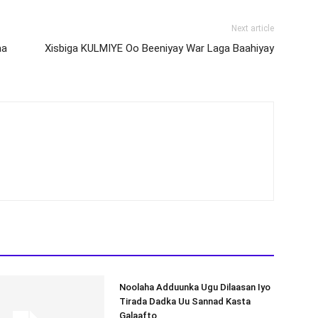
Next article
aa
Xisbiga KULMIYE Oo Beeniyay War Laga Baahiyay
Noolaha Adduunka Ugu Dilaasan Iyo
Tirada Dadka Uu Sannad Kasta
Galaafto