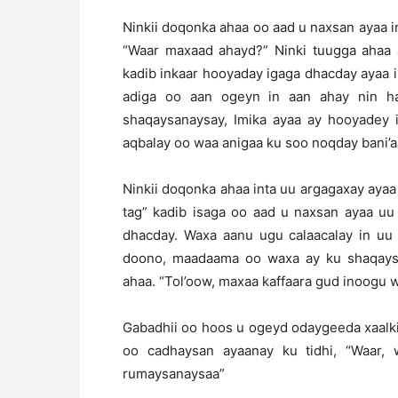
Ninkii doqonka ahaa oo aad u naxsan ayaa i
“Waar maxaad ahayd?” Ninki tuugga ahaa ay
kadib inkaar hooyaday igaga dhacday ayaa
adiga oo aan ogeyn in aan ahay nin h
shaqaysanaysay, Imika ayaa ay hooyadey i
aqbalay oo waa anigaa ku soo noqday bani’
Ninkii doqonka ahaa inta uu argagaxay ayaa 
tag” kadib isaga oo aad u naxsan ayaa uu
dhacday. Waxa aanu ugu calaacalay in uu
doono, maadaama oo waxa ay ku shaqay
ahaa. “Tol’oow, maxaa kaffaara gud inoogu w
Gabadhii oo hoos u ogeyd odaygeeda xaalkii
oo cadhaysan ayaanay ku tidhi, “Waar
rumaysanaysaa”