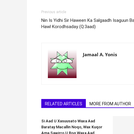
Previous article
Nin Is Yidhi Sir Haween Ka Salgaadh Isaguun B
Hawl Korodhsaday (Q:3aad)
Jamaal A. Yonis
RELATED ARTICLES
MORE FROM AUTHOR
Si Aad U Xasuusato Waxa Aad
Baratay Macallin Noqo, Wax Kuqor
Ama Sawirro U Rog Waxa Aad