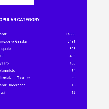
OPULAR CATEGORY
arar
14688
oogooska Geeska
3491
aqaalo
805
OBS
403
iyaaro
103
olumnists
54
itorial/Staff Writer
30
arar Dheeraada
16
csi
13