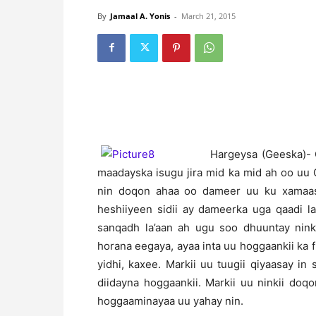
By
Jamaal A. Yonis
-
March 21, 2015
Hargeysa (Geeska)- 
maadayska isugu jira mid ka mid ah oo uu 
nin doqon ahaa oo dameer uu ku xamaa
heshiiyeen sidii ay dameerka uga qaadi l
sanqadh la’aan ah ugu soo dhuuntay nink
horana eegaya, ayaa inta uu hoggaankii ka 
yidhi, kaxee. Markii uu tuugii qiyaasay in 
diidayna hoggaankii. Markii uu ninkii do
hoggaaminayaa uu yahay nin.