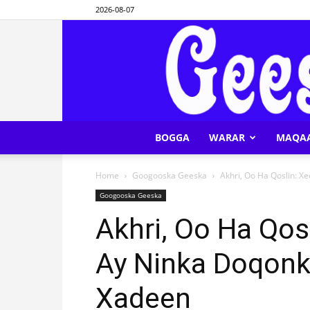
2026-08-07
BOGGA
WARAR
MAQA
Home
Googooska Geeska
Akhri, Oo Ha Qoslin: X
Googooska Geeska
Akhri, Oo Ha Qos
Ay Ninka Doqon
Xadeen