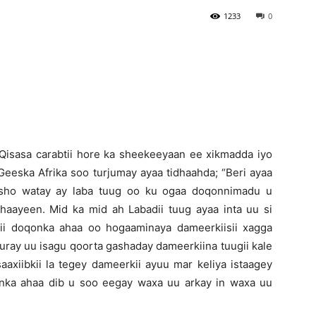
1233
0
Newspaper
Qisasa carabtii hore ka sheekeeyaan ee xikmadda iyo
Geeska Afrika soo turjumay ayaa tidhaahda; “Beri ayaa
sho watay ay laba tuug oo ku ogaa doqonnimadu u
ahaayeen. Mid ka mid ah Labadii tuug ayaa inta uu si
ii doqonka ahaa oo hogaaminaya dameerkiisii xagga
furay uu isagu qoorta gashaday dameerkiina tuugii kale
saaxiibkii la tegey dameerkii ayuu mar keliya istaagey
qonka ahaa dib u soo eegay waxa uu arkay in waxa uu