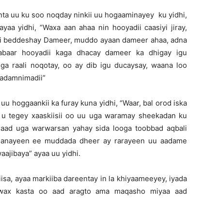
nta uu ku soo noqday ninkii uu hogaaminayey ku yidhi,
aa yidhi, “Waxa aan ahaa nin hooyadii caasiyi jiray,
 ii beddeshay Dameer, muddo ayaan dameer ahaa, adna
abaar hooyadii kaga dhacay dameer ka dhigay igu
ga raali noqotay, oo ay dib igu ducaysay, waana loo
aadamnimadii”
uu hoggaankii ka furay kuna yidhi, “Waar, bal orod iska
 u tegey xaaskiisii oo uu uga waramay sheekadan ku
 aad uga warwarsan yahay sida looga toobbad aqbali
sanayeen ee muddada dheer ay rarayeen uu aadame
aajibaya” ayaa uu yidhi.
sa, ayaa markiiba dareentay in la khiyaameeyey, iyada
, wax kasta oo aad aragto ama maqasho miyaa aad