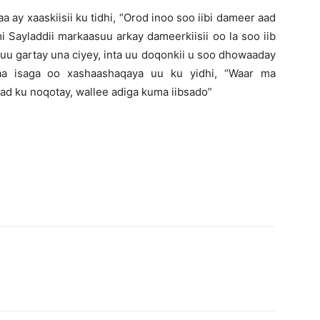
a ay xaaskiisii ku tidhi, “Orod inoo soo iibi dameer aad
i Sayladdii markaasuu arkay dameerkiisii oo la soo iib
uu gartay una ciyey, inta uu doqonkii u soo dhowaaday
yaa isaga oo xashaashaqaya uu ku yidhi, “Waar ma
ad ku noqotay, wallee adiga kuma iibsado”