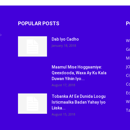
POPULAR POSTS
P
-
Dab Iyo Cadho
W
January 18, 2018
G
M
J
Maamul Mise Hoggaamiye:
Qeexdooda, Waxa Ay Ku Kala
C
Duwan Yihiin Iyo...
C
August 17, 2018
Ed
Tobanka Af Ee Dunida Loogu
W
Isticmaalka Badan Yahay Iyo
Liiska...
Ta
August 15, 2018