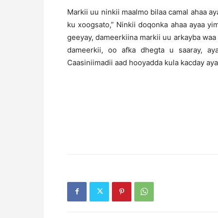
Markii uu ninkii maalmo bilaa camal ahaa aya
ku xoogsato,” Ninkii doqonka ahaa ayaa yim
geeyay, dameerkiina markii uu arkayba waa 
dameerkii, oo afka dhegta u saaray, a
Caasiniimadii aad hooyadda kula kacday aya