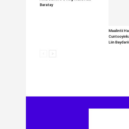
Baratay
Maalintii H
Cuntooyink
Liin Baydari