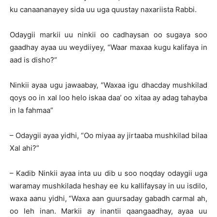
ku canaananayey sida uu uga quustay naxariista Rabbi.
Odaygii markii uu ninkii oo cadhaysan oo sugaya soo
gaadhay ayaa uu weydiiyey, “Waar maxaa kugu kalifaya in
aad is disho?”
Ninkii ayaa ugu jawaabay, “Waxaa igu dhacday mushkilad
qoys oo in xal loo helo iskaa daa’ oo xitaa ay adag tahayba
in la fahmaa”
– Odaygii ayaa yidhi, “Oo miyaa ay jirtaaba mushkilad bilaa
Xal ahi?”
– Kadib Ninkii ayaa inta uu dib u soo noqday odaygii uga
waramay mushkilada heshay ee ku kallifaysay in uu isdilo,
waxa aanu yidhi, “Waxa aan guursaday gabadh carmal ah,
oo leh inan. Markii ay inantii qaangaadhay, ayaa uu