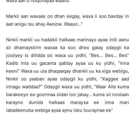
waxa aan u noqonayaa waalid.
Markii aan waxaas oo dhan eegay, waxa ii soo baxday in
aan anigu isu ahay Awoow. Waayo…”
Ninkii markii uu hadalkii halkaas marinayo ayaa intii aanu
sii dhamaystirin waxaa ka soo dhex galay odaygii ka
joojiyey is dilidda oo waxa uu yidhi, “Bes… Bes… Bes”
Kadib inta uu gacanta qabtay ayaa uu ku yidhi, “Inna
keeni” Waxa uu ula dhaqaaqay dhankii uu ka xiga webigu,
Ninkii oo yaaban ayaa odaygii ku yidhi, “Xaggee aad
innagu waddaa?” Odaygii waxa uu yidhi, “Waar Alle kuma
barakeeyo ee goormaa sidan loo jabay… kuma sii noolaan
karayno dunida halkaas maraysa ee inna mari
labadeenuba webiga ayaa aynu isku tuuraynaa ee”