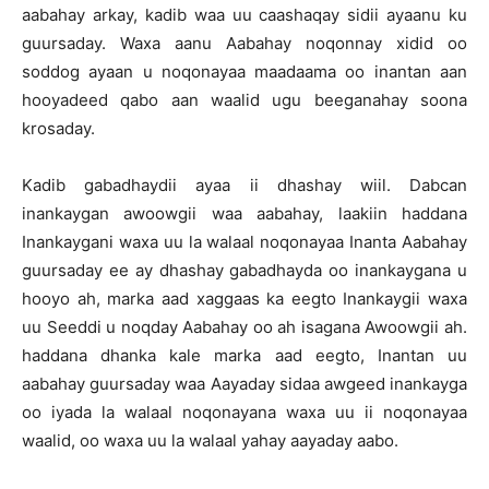
aabahay arkay, kadib waa uu caashaqay sidii ayaanu ku
guursaday. Waxa aanu Aabahay noqonnay xidid oo
soddog ayaan u noqonayaa maadaama oo inantan aan
hooyadeed qabo aan waalid ugu beeganahay soona
krosaday.
Kadib gabadhaydii ayaa ii dhashay wiil. Dabcan
inankaygan awoowgii waa aabahay, laakiin haddana
Inankaygani waxa uu la walaal noqonayaa Inanta Aabahay
guursaday ee ay dhashay gabadhayda oo inankaygana u
hooyo ah, marka aad xaggaas ka eegto Inankaygii waxa
uu Seeddi u noqday Aabahay oo ah isagana Awoowgii ah.
haddana dhanka kale marka aad eegto, Inantan uu
aabahay guursaday waa Aayaday sidaa awgeed inankayga
oo iyada la walaal noqonayana waxa uu ii noqonayaa
waalid, oo waxa uu la walaal yahay aayaday aabo.