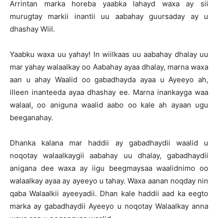
Arrintan marka horeba yaabka lahayd waxa ay sii
murugtay markii inantii uu aabahay guursaday ay u
dhashay Wiil.
Yaabku waxa uu yahay! In wiilkaas uu aabahay dhalay uu
mar yahay walaalkay oo Aabahay ayaa dhalay, marna waxa
aan u ahay Waalid oo gabadhayda ayaa u Ayeeyo ah,
illeen inanteeda ayaa dhashay ee. Marna inankayga waa
walaal, oo aniguna waalid aabo oo kale ah ayaan ugu
beeganahay.
Dhanka kalana mar haddii ay gabadhaydii waalid u
noqotay walaalkaygii aabahay uu dhalay, gabadhaydii
anigana dee waxa ay iigu beegmaysaa waalidnimo oo
walaalkay ayaa ay ayeeyo u tahay. Waxa aanan noqday nin
qaba Walaalkii ayeeyadii. Dhan kale haddii aad ka eegto
marka ay gabadhaydii Ayeeyo u noqotay Walaalkay anna