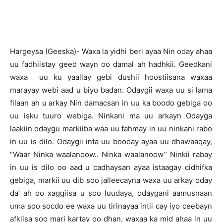
Hargeysa (Geeska)- Waxa la yidhi beri ayaa Nin oday ahaa
uu fadhiistay geed wayn oo damal ah hadhkii. Geedkani
waxa uu ku yaallay gebi dushii hoostiisana waxaa
marayay webi aad u biyo badan. Odaygii waxa uu si lama
filaan ah u arkay Nin damacsan in uu ka boodo gebiga oo
uu isku tuuro webiga. Ninkani ma uu arkayn Odayga
laakiin odaygu markiiba waa uu fahmay in uu ninkani rabo
in uu is dilo. Odaygii inta uu booday ayaa uu dhawaaqay,
“Waar Ninka waalanoow.. Ninka waalanoow” Ninkii rabay
in uu is dilo oo aad u cadhaysan ayaa istaagay cidhifka
gebiga, markii uu dib soo jalleecayna waxa uu arkay oday
da’ ah oo xaggiisa u soo luudaya, odaygani aamusnaan
uma soo socdo ee waxa uu tirinayaa intii cay iyo ceebayn
afkiisa soo mari kartay oo dhan, waxaa ka mid ahaa in uu