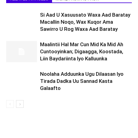
Si Aad U Xasuusato Waxa Aad Baratay
Macallin Noqo, Wax Kuqor Ama
Sawirro U Rog Waxa Aad Baratay
Maalintii Hal Mar Cun Mid Ka Mid Ah
Cuntooyinkan; Digaagga, Koostada,
Liin Baydariinta Iyo Kalluunka
Noolaha Adduunka Ugu Dilaasan Iyo
Tirada Dadka Uu Sannad Kasta
Galaafto