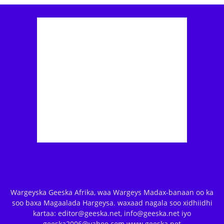
Wargeyska Geeska Afrika, waa Wargeys Madax-banaan oo ka
soo baxa Magaalada Hargeysa. waxaad nagala soo xidhiidhi
kartaa: editor@geeska.net, info@geeska.net iyo
geeska2006@yahoo.com www.geeska.net