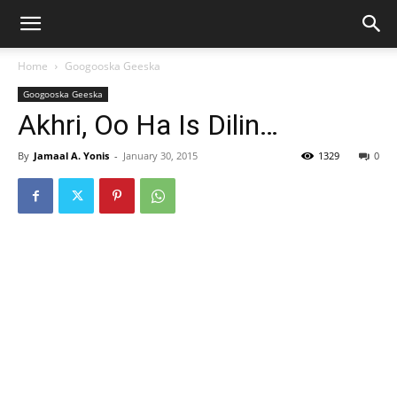
Home
Googooska Geeska
Googooska Geeska
Akhri, Oo Ha Is Dilin…
By
Jamaal A. Yonis
-
January 30, 2015
1329
0