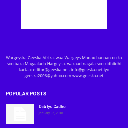
Wargeyska Geeska Afrika, waa Wargeys Madax-banaan oo ka
soo baxa Magaalada Hargeysa. waxaad nagala soo xidhiidhi
kartaa: editor@geeska.net, info@geeska.net iyo
geeska2006@yahoo.com www.geeska.net
POPULAR POSTS
Dab Iyo Cadho
January 18, 2018