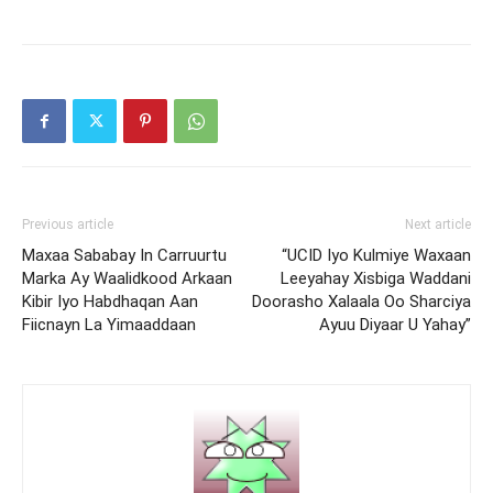
Previous article
Next article
Maxaa Sababay In Carruurtu
“UCID Iyo Kulmiye Waxaan
Marka Ay Waalidkood Arkaan
Leeyahay Xisbiga Waddani
Kibir Iyo Habdhaqan Aan
Doorasho Xalaala Oo Sharciya
Fiicnayn La Yimaaddaan
Ayuu Diyaar U Yahay”