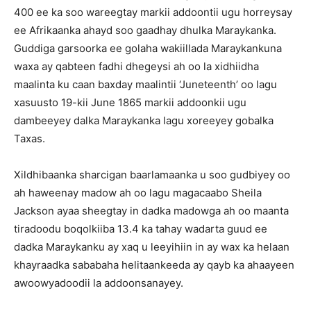
400 ee ka soo wareegtay markii addoontii ugu horreysay
ee Afrikaanka ahayd soo gaadhay dhulka Maraykanka.
Guddiga garsoorka ee golaha wakiillada Maraykankuna
waxa ay qabteen fadhi dhegeysi ah oo la xidhiidha
maalinta ku caan baxday maalintii ‘Juneteenth’ oo lagu
xasuusto 19-kii June 1865 markii addoonkii ugu
dambeeyey dalka Maraykanka lagu xoreeyey gobalka
Taxas.
Xildhibaanka sharcigan baarlamaanka u soo gudbiyey oo
ah haweenay madow ah oo lagu magacaabo Sheila
Jackson ayaa sheegtay in dadka madowga ah oo maanta
tiradoodu boqolkiiba 13.4 ka tahay wadarta guud ee
dadka Maraykanku ay xaq u leeyihiin in ay wax ka helaan
khayraadka sababaha helitaankeeda ay qayb ka ahaayeen
awoowyadoodii la addoonsanayey.