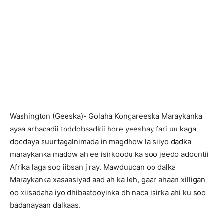
Washington (Geeska)- Golaha Kongareeska Maraykanka
ayaa arbacadii toddobaadkii hore yeeshay fari uu kaga
doodaya suurtagalnimada in magdhow la siiyo dadka
maraykanka madow ah ee isirkoodu ka soo jeedo adoontii
Afrika laga soo iibsan jiray. Mawduucan oo dalka
Maraykanka xasaasiyad aad ah ka leh, gaar ahaan xilligan
oo xiisadaha iyo dhibaatooyinka dhinaca isirka ahi ku soo
badanayaan dalkaas.