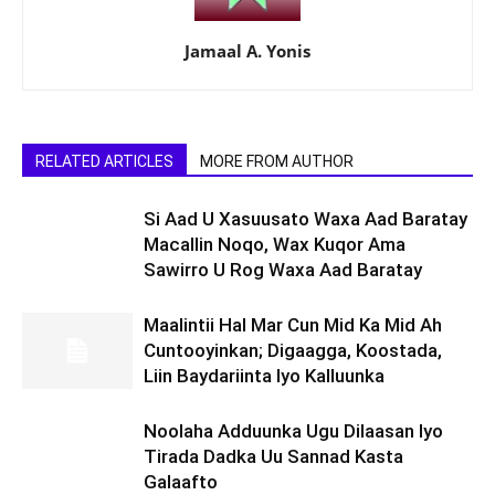
Jamaal A. Yonis
RELATED ARTICLES
MORE FROM AUTHOR
Si Aad U Xasuusato Waxa Aad Baratay
Macallin Noqo, Wax Kuqor Ama
Sawirro U Rog Waxa Aad Baratay
Maalintii Hal Mar Cun Mid Ka Mid Ah
Cuntooyinkan; Digaagga, Koostada,
Liin Baydariinta Iyo Kalluunka
Noolaha Adduunka Ugu Dilaasan Iyo
Tirada Dadka Uu Sannad Kasta
Galaafto