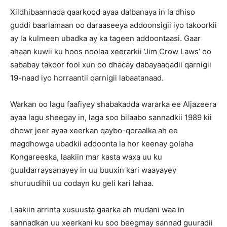
Xildhibaannada qaarkood ayaa dalbanaya in la dhiso
guddi baarlamaan oo daraaseeya addoonsigii iyo takoorkii
ay la kulmeen ubadka ay ka tageen addoontaasi. Gaar
ahaan kuwii ku hoos noolaa xeerarkii ‘Jim Crow Laws’ oo
sababay takoor fool xun oo dhacay dabayaaqadii qarnigii
19-naad iyo horraantii qarnigii labaatanaad.
Warkan oo lagu faafiyey shabakadda wararka ee Aljazeera
ayaa lagu sheegay in, laga soo bilaabo sannadkii 1989 kii
dhowr jeer ayaa xeerkan qaybo-qoraalka ah ee
magdhowga ubadkii addoonta la hor keenay golaha
Kongareeska, laakiin mar kasta waxa uu ku
guuldarraysanayey in uu buuxin kari waayayey
shuruudihii uu codayn ku geli kari lahaa.
Laakiin arrinta xusuusta gaarka ah mudani waa in
sannadkan uu xeerkani ku soo beegmay sannad guuradii