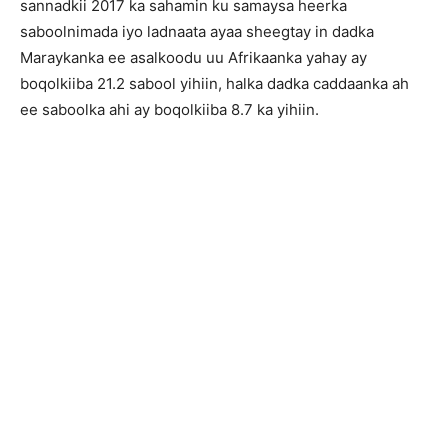
sannadkii 2017 ka sahamin ku samaysa heerka
saboolnimada iyo ladnaata ayaa sheegtay in dadka
Maraykanka ee asalkoodu uu Afrikaanka yahay ay
boqolkiiba 21.2 sabool yihiin, halka dadka caddaanka ah
ee saboolka ahi ay boqolkiiba 8.7 ka yihiin.