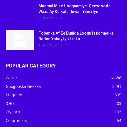
Maamul Mise Hoggaamiye: Qeexdooda,
Waxa Ay Ku Kala Duwan Yihiin Iyo...
August 17, 2018
Tobanka Af Ee Dunida Loogu Isticmaalka
Badan Yahay Iyo Liiska...
August 15, 2018
POPULAR CATEGORY
Warar
14688
Googooska Geeska
3491
Maqaalo
805
JOBS
403
Ciyaaro
103
Columnists
54