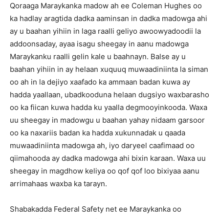
Qoraaga Maraykanka madow ah ee Coleman Hughes oo
ka hadlay aragtida dadka aaminsan in dadka madowga ahi
ay u baahan yihiin in laga raalli geliyo awoowyadoodii la
addoonsaday, ayaa isagu sheegay in aanu madowga
Maraykanku raalli gelin kale u baahnayn. Balse ay u
baahan yihiin in ay helaan xuquuq muwaadiniinta la siman
oo ah in la dejiyo xaafado ka ammaan badan kuwa ay
hadda yaallaan, ubadkooduna helaan dugsiyo waxbarasho
oo ka fiican kuwa hadda ku yaalla degmooyinkooda. Waxa
uu sheegay in madowgu u baahan yahay nidaam garsoor
oo ka naxariis badan ka hadda xukunnadak u qaada
muwaadiniinta madowga ah, iyo daryeel caafimaad oo
qiimahooda ay dadka madowga ahi bixin karaan. Waxa uu
sheegay in magdhow keliya oo qof qof loo bixiyaa aanu
arrimahaas waxba ka tarayn.
Shabakadda Federal Safety net ee Maraykanka oo