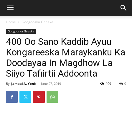
Home
Googooska Geeska
Googooska Geeska
400 Oo Sano Kaddib Ayuu
Kongareeska Maraykanku Ka
Doodayaa In Magdhow La
Siiyo Tafiirtii Addoonta
By
Jamaal A. Yonis
-
June 27, 2019
1091
0