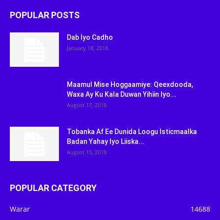
POPULAR POSTS
Dab Iyo Cadho
January 18, 2018
Maamul Mise Hoggaamiye: Qeexdooda,
Waxa Ay Ku Kala Duwan Yihiin Iyo...
August 17, 2018
Tobanka Af Ee Dunida Loogu Isticmaalka
Badan Yahay Iyo Liiska...
August 15, 2018
POPULAR CATEGORY
Warar
14688