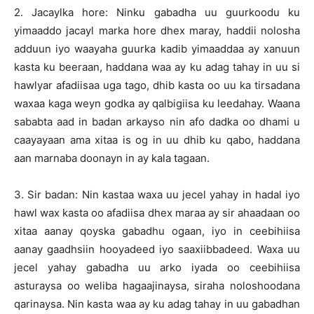
2. Jacaylka hore: Ninku gabadha uu guurkoodu ku
yimaaddo jacayl marka hore dhex maray, haddii nolosha
adduun iyo waayaha guurka kadib yimaaddaa ay xanuun
kasta ku beeraan, haddana waa ay ku adag tahay in uu si
hawlyar afadiisaa uga tago, dhib kasta oo uu ka tirsadana
waxaa kaga weyn godka ay qalbigiisa ku leedahay. Waana
sababta aad in badan arkayso nin afo dadka oo dhami u
caayayaan ama xitaa is og in uu dhib ku qabo, haddana
aan marnaba doonayn in ay kala tagaan.
3. Sir badan: Nin kastaa waxa uu jecel yahay in hadal iyo
hawl wax kasta oo afadiisa dhex maraa ay sir ahaadaan oo
xitaa aanay qoyska gabadhu ogaan, iyo in ceebihiisa
aanay gaadhsiin hooyadeed iyo saaxiibbadeed. Waxa uu
jecel yahay gabadha uu arko iyada oo ceebihiisa
asturaysa oo weliba hagaajinaysa, siraha noloshoodana
qarinaysa. Nin kasta waa ay ku adag tahay in uu gabadhan