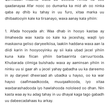
qaadanayaa Afar nooc oo dumarka ka mid ah oo ninka
qaba ay dhib ku tahay in uu furo, xitaa marka uu
dhibaatooyin kale ka tirsanayo, waxa aanay kala yihiin:
1. Afada hooyada ah: Waa dhab in hooyo kastaa ay
ilmaheeda wax kasta oo kale ka jeceshay, waqti iyo
maskaxna geliso daryeelkiisa, laakiin haddana waxa aan la
diidi karin in hooyooyinku ay sii kala ubad jecel yihiin
kuna kala fiican yihiin barbaarinta carruurtooda.
Khubarada cilmiga bulshadu waxa ay aaminsan yihiin in
ninku uu si gaar ah u jecel yahay gabadha uu ka dareemo
in ay daryeel dheeraad ah ubadka u hayso, oo ka war
hayso caafimaadkooda, muuqaalkooda, iyo xitaa
waxbarashadooda iyo hawlahooda nololeed oo dhan. Nin
kasta waa ay ku adag tahay in uu dhayal kaga tago gabadh
uu dabeecadahaas ku arkay.