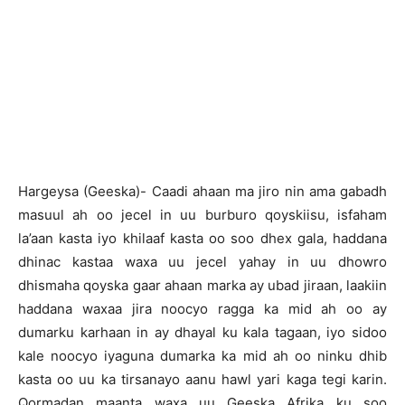
Hargeysa (Geeska)- Caadi ahaan ma jiro nin ama gabadh
masuul ah oo jecel in uu burburo qoyskiisu, isfaham
la’aan kasta iyo khilaaf kasta oo soo dhex gala, haddana
dhinac kastaa waxa uu jecel yahay in uu dhowro
dhismaha qoyska gaar ahaan marka ay ubad jiraan, laakiin
haddana waxaa jira noocyo ragga ka mid ah oo ay
dumarku karhaan in ay dhayal ku kala tagaan, iyo sidoo
kale noocyo iyaguna dumarka ka mid ah oo ninku dhib
kasta oo uu ka tirsanayo aanu hawl yari kaga tegi karin.
Qormadan maanta waxa uu Geeska Afrika ku soo