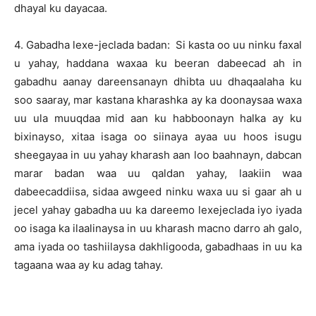
dhayal ku dayacaa.
4. Gabadha lexe-jeclada badan: Si kasta oo uu ninku faxal
u yahay, haddana waxaa ku beeran dabeecad ah in
gabadhu aanay dareensanayn dhibta uu dhaqaalaha ku
soo saaray, mar kastana kharashka ay ka doonaysaa waxa
uu ula muuqdaa mid aan ku habboonayn halka ay ku
bixinayso, xitaa isaga oo siinaya ayaa uu hoos isugu
sheegayaa in uu yahay kharash aan loo baahnayn, dabcan
marar badan waa uu qaldan yahay, laakiin waa
dabeecaddiisa, sidaa awgeed ninku waxa uu si gaar ah u
jecel yahay gabadha uu ka dareemo lexejeclada iyo iyada
oo isaga ka ilaalinaysa in uu kharash macno darro ah galo,
ama iyada oo tashiilaysa dakhligooda, gabadhaas in uu ka
tagaana waa ay ku adag tahay.