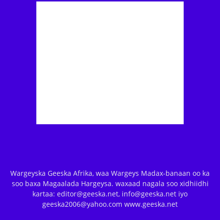
Wargeyska Geeska Afrika, waa Wargeys Madax-banaan oo ka
soo baxa Magaalada Hargeysa. waxaad nagala soo xidhiidhi
kartaa: editor@geeska.net, info@geeska.net iyo
geeska2006@yahoo.com www.geeska.net