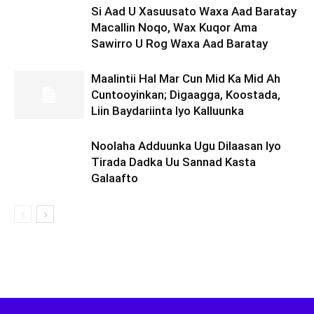
Si Aad U Xasuusato Waxa Aad Baratay
Macallin Noqo, Wax Kuqor Ama
Sawirro U Rog Waxa Aad Baratay
Maalintii Hal Mar Cun Mid Ka Mid Ah
Cuntooyinkan; Digaagga, Koostada,
Liin Baydariinta Iyo Kalluunka
Noolaha Adduunka Ugu Dilaasan Iyo
Tirada Dadka Uu Sannad Kasta
Galaafto