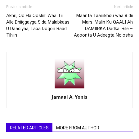
Previous article
Next article
Akhri, Oo Ha Qoslin: Waa Tii
Maanta Taariikhdu waa 8 dii
Alle Dhiiggayga Sida Malabkaas
Mars: Malin Ku QAALI Ah
U Daadiyaa, Laba Doqon Baad
DAMIIRKA Dadka: Bile –
Tihiin
Aqoonta U Adeegta Nolosha
Jamaal A. Yonis
RELATED ARTICLES
MORE FROM AUTHOR