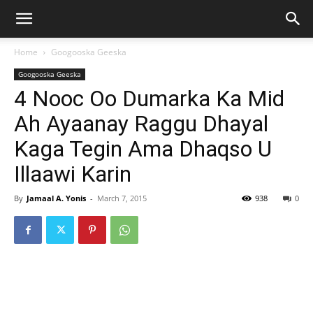
Home
Googooska Geeska
Googooska Geeska
4 Nooc Oo Dumarka Ka Mid
Ah Ayaanay Raggu Dhayal
Kaga Tegin Ama Dhaqso U
Illaawi Karin
By
Jamaal A. Yonis
-
March 7, 2015
938
0