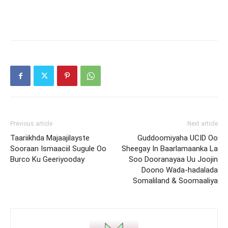
Previous article
Next article
Taariikhda Majaajilayste
Guddoomiyaha UCID Oo
Sooraan Ismaaciil Sugule Oo
Sheegay In Baarlamaanka La
Burco Ku Geeriyooday
Soo Dooranayaa Uu Joojin
Doono Wada-hadalada
Somaliland & Soomaaliya