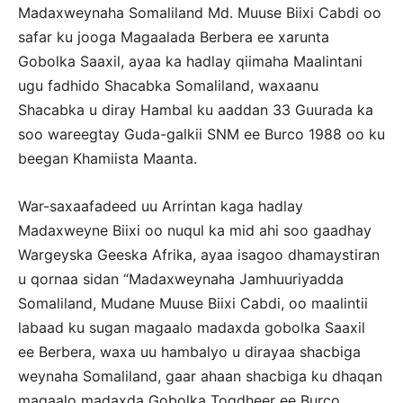
Madaxweynaha Somaliland Md. Muuse Biixi Cabdi oo
safar ku jooga Magaalada Berbera ee xarunta
Gobolka Saaxil, ayaa ka hadlay qiimaha Maalintani
ugu fadhido Shacabka Somaliland, waxaanu
Shacabka u diray Hambal ku aaddan 33 Guurada ka
soo wareegtay Guda-galkii SNM ee Burco 1988 oo ku
beegan Khamiista Maanta.
War-saxaafadeed uu Arrintan kaga hadlay
Madaxweyne Biixi oo nuqul ka mid ahi soo gaadhay
Wargeyska Geeska Afrika, ayaa isagoo dhamaystiran
u qornaa sidan “Madaxweynaha Jamhuuriyadda
Somaliland, Mudane Muuse Biixi Cabdi, oo maalintii
labaad ku sugan magaalo madaxda gobolka Saaxil
ee Berbera, waxa uu hambalyo u dirayaa shacbiga
weynaha Somaliland, gaar ahaan shacbiga ku dhaqan
magaalo madaxda Gobolka Togdheer ee Burco,