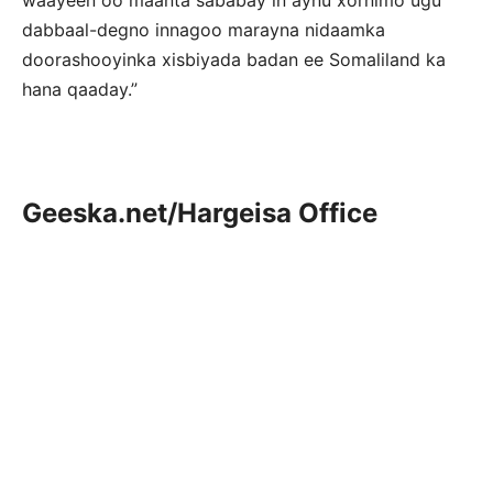
waayeen oo maanta sababay in aynu xornimo ugu
dabbaal-degno innagoo marayna nidaamka
doorashooyinka xisbiyada badan ee Somaliland ka
hana qaaday.”
Geeska.net/Hargeisa Office