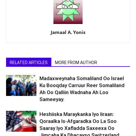
Jamaal A. Yonis
RELATED ARTICLES
MORE FROM AUTHOR
Madaxweynaha Somaliland Oo Israel
Ku Booqday Carruur Reer Somaliland
Ah Oo Qalliin Wadnaha Ah Loo
Sameeyay.
Heshiiska Maraykanka Iyo Iiraan:
Qoraalka Is-Afgaradka Oo La Soo
Saaray Iyo Xafladda Saxeexa Oo
Jimcaha Ka Dhacayso Switzerland.