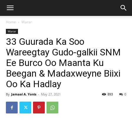
Home
Warar
Warar
33 Guurada Ka Soo
Wareegtay Gudo-galkii SNM
Ee Burco Oo Maanta Ku
Beegan & Madaxweyne Biixi
Oo Ka Hadlay
By
Jamaal A. Yonis
-
May 27, 2021
893
0