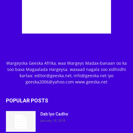
Wargeyska Geeska Afrika, waa Wargeys Madax-banaan oo ka
soo baxa Magaalada Hargeysa. waxaad nagala soo xidhiidhi
kartaa: editor@geeska.net, info@geeska.net iyo
geeska2006@yahoo.com www.geeska.net
POPULAR POSTS
Dab Iyo Cadho
January 18, 2018