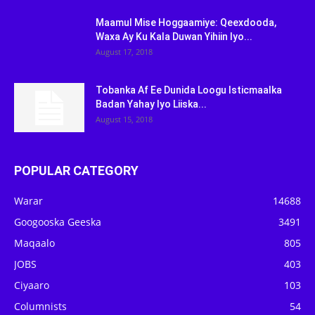
Maamul Mise Hoggaamiye: Qeexdooda,
Waxa Ay Ku Kala Duwan Yihiin Iyo...
August 17, 2018
Tobanka Af Ee Dunida Loogu Isticmaalka
Badan Yahay Iyo Liiska...
August 15, 2018
POPULAR CATEGORY
Warar
14688
Googooska Geeska
3491
Maqaalo
805
JOBS
403
Ciyaaro
103
Columnists
54