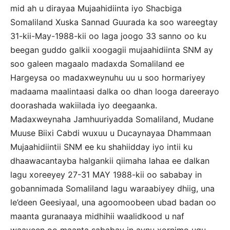
mid ah u dirayaa Mujaahidiinta iyo Shacbiga
Somaliland Xuska Sannad Guurada ka soo wareegtay
31-kii-May-1988-kii oo laga joogo 33 sanno oo ku
beegan guddo galkii xoogagii mujaahidiinta SNM ay
soo galeen magaalo madaxda Somaliland ee
Hargeysa oo madaxweynuhu uu u soo hormariyey
madaama maalintaasi dalka oo dhan looga dareerayo
doorashada wakiilada iyo deegaanka.
Madaxweynaha Jamhuuriyadda Somaliland, Mudane
Muuse Biixi Cabdi wuxuu u Ducaynayaa Dhammaan
Mujaahidiintii SNM ee ku shahiidday iyo intii ku
dhaawacantayba halgankii qiimaha lahaa ee dalkan
lagu xoreeyey 27-31 MAY 1988-kii oo sababay in
gobannimada Somaliland lagu waraabiyey dhiig, una
le’deen Geesiyaal, una agoomoobeen ubad badan oo
maanta guranaaya midhihii waalidkood u naf