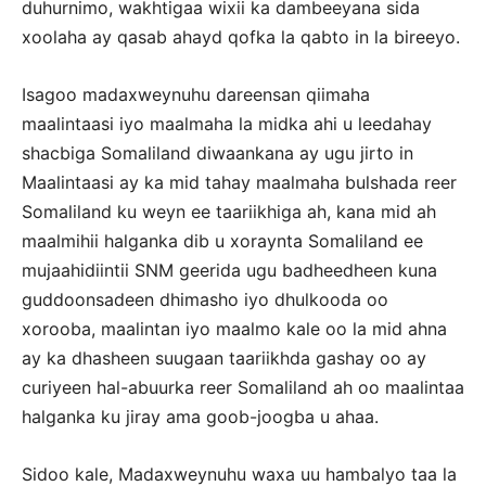
duhurnimo, wakhtigaa wixii ka dambeeyana sida
xoolaha ay qasab ahayd qofka la qabto in la bireeyo.
Isagoo madaxweynuhu dareensan qiimaha
maalintaasi iyo maalmaha la midka ahi u leedahay
shacbiga Somaliland diwaankana ay ugu jirto in
Maalintaasi ay ka mid tahay maalmaha bulshada reer
Somaliland ku weyn ee taariikhiga ah, kana mid ah
maalmihii halganka dib u xoraynta Somaliland ee
mujaahidiintii SNM geerida ugu badheedheen kuna
guddoonsadeen dhimasho iyo dhulkooda oo
xorooba, maalintan iyo maalmo kale oo la mid ahna
ay ka dhasheen suugaan taariikhda gashay oo ay
curiyeen hal-abuurka reer Somaliland ah oo maalintaa
halganka ku jiray ama goob-joogba u ahaa.
Sidoo kale, Madaxweynuhu waxa uu hambalyo taa la