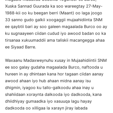
Xuska Sannad Guurada ka soo wareegtay 27-May-
1988-kii oo ku beegan berri (Maant) oo laga joogo
33 sanno gudo galkii xoogaggii mujaahidiinta SNM
ee qaybtii bari ay soo galeen magaalada Burco oo ay
ku sugnaayeen ciidan cudud iyo awood badan oo ka
tirsanaa xukuumaddii ama taliskii macangegga ahaa
ee Siyaad Barre.
Waxaanu Madaxweynuhu xusay in Mujaahidiintii SNM
ee soo galay gudaha magaalada Burco, naftooda u
hureen in ay dhintaan kana hor tagaan ciidan aanay
awood ahaan iyo hub ahaan midna aanay isu
dhigmin, iyagoo ku tallo-galkoodu ahaa inay u
shahiidaan xoraynta dalkooda iyo dadkooda, kana
dhiidhiyay gumaadka iyo xasuuqa lagu hayay
dadkooda oo xilligaa la xarayn jiray labada