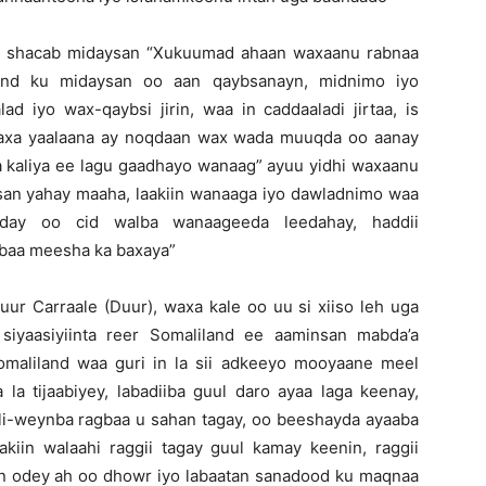
n shacab midaysan “Xukuumad ahaan waxaanu rabnaa
and ku midaysan oo aan qaybsanayn, midnimo iyo
d iyo wax-qaybsi jirin, waa in caddaaladi jirtaa, is
 waxa yaalaana ay noqdaan wax wada muuqda oo aanay
da kaliya ee lagu gaadhayo wanaag” ayuu yidhi waxaanu
nsan yahay maaha, laakiin wanaaga iyo dawladnimo waa
aday oo cid walba wanaageeda leedahay, haddii
baa meesha ka baxaya”
ur Carraale (Duur), waxa kale oo uu si xiiso leh uga
 siyaasiyiinta reer Somaliland ee aaminsan mabda’a
maliland waa guri in la sii adkeeyo mooyaane meel
 la tijaabiyey, labadiiba guul daro ayaa laga keenay,
i-weynba ragbaa u sahan tagay, oo beeshayda ayaaba
iin walaahi raggii tagay guul kamay keenin, raggii
n odey ah oo dhowr iyo labaatan sanadood ku maqnaa