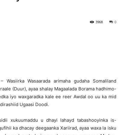
Newspaper
3968
0
– Wasiirka Wasaarada arimaha gudaha Somaliland
aale (Duur), ayaa shalay Magaalada Borama hadhimo-
ka iyo waxgaradka kale ee reer Awdal oo uu ka mid
irashiid Ugaasi Doodi.
idii xukuumaddu u dhayi lahayd tabashooyinka is-
ufihii ka dhacay deegaanka Xariirad, ayaa waxa la isku