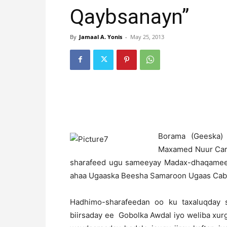
Qaybsanayn”
By
Jamaal A. Yonis
-
May 25, 2013
B
orama (Geeska) 
Maxamed Nuur Carr
sharafeed ugu sameeyay Madax-dhaqameed
ahaa Ugaaska Beesha Samaroon Ugaas Cabd
Hadhimo-sharafeedan oo ku taxaluqday s
biirsaday ee Gobolka Awdal iyo weliba xurg