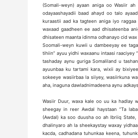
(Somali-weyn) ayaan aniga oo Wasiir ah
odayaashayadii baad ahayd oo talo aya
kuraastii aad ka tagteen aniga iyo raggaa
waxaad gaadheen ee aad dhisateenba ani
dhisateen maanta idinma odhanayo cid wax
Soomali-weyn kuwii u dambeeyay ee taga
tihiin” ayuu yidhi waxaanu intaasi raaciyey 
tashaday aynu guriga Somaliland u tashan
ayuunbaa ku tartami kara, wixii ay bixiy
sokeeye wasiirbaa la siiyey, wasiirkuna 
aha, inaguna dawladnimadeena aynu adkays
Wasiir Duur, waxa kale oo uu ka hadlay w
sheegay in reer Awdal haystaan “Ta lab
(Awdal) ka soo duusha oo ah Ibriiq State,
dhalinyaro ah la sheekaystay waxay yidha
kacda, cadhadana tuhunkaa keena, tuhunk