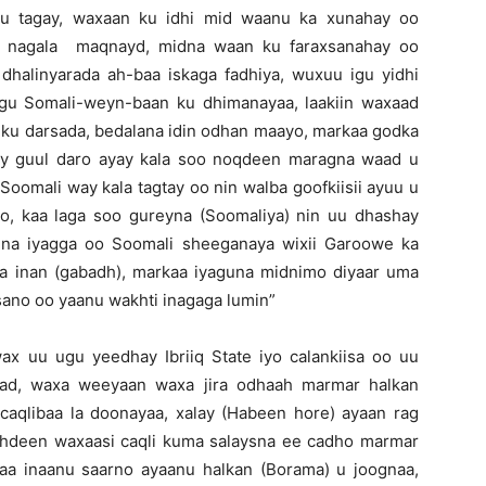
 u tagay, waxaan ku idhi mid waanu ka xunahay oo
ad nagala maqnayd, midna waan ku faraxsanahay oo
 dhalinyarada ah-baa iskaga fadhiya, wuxuu igu yidhi
gu Somali-weyn-baan ku dhimanayaa, laakiin waxaad
 ku darsada, bedalana idin odhan maayo, markaa godka
y guul daro ayay kala soo noqdeen maragna waad u
“Soomali way kala tagtay oo nin walba goofkiisii ayuu u
o, kaa laga soo gureyna (Soomaliya) nin uu dhashay
eena iyagga oo Soomali sheeganaya wixii Garoowe ka
waa inan (gabadh), markaa iyaguna midnimo diyaar uma
ano oo yaanu wakhti inagaga lumin”
ax uu ugu yeedhay Ibriiq State iyo calankiisa oo uu
aad, waxa weeyaan waxa jira odhaah marmar halkan
 caqlibaa la doonayaa, xalay (Habeen hore) ayaan rag
ahdeen waxaasi caqli kuma salaysna ee cadho marmar
aa inaanu saarno ayaanu halkan (Borama) u joognaa,