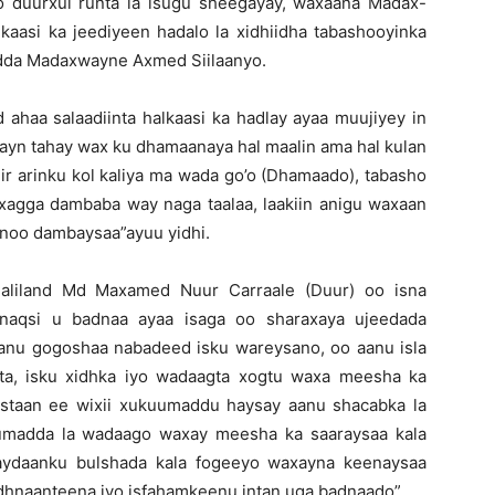
yo duurxul runta la isugu sheegayay, waxaana Madax-
asi ka jeediyeen hadalo la xidhiidha tabashooyinka
adda Madaxwayne Axmed Siilaanyo.
 ahaa salaadiinta halkaasi ka hadlay ayaa muujiyey in
ayn tahay wax ku dhamaanaya hal maalin ama hal kulan
iir arinku kol kaliya ma wada go’o (Dhamaado), tabasho
 xagga dambaba way naga taalaa, laakiin anigu waxaan
noo dambaysaa”ayuu yidhi.
aliland Md Maxamed Nuur Carraale (Duur) oo isna
rnaqsi u badnaa ayaa isaga oo sharaxaya ujeedada
naanu gogoshaa nabadeed isku wareysano, oo aanu isla
rta, isku xidhka iyo wadaagta xogtu waxa meesha ka
ystaan ee wixii xukuumaddu haysay aanu shacabka la
umadda la wadaago waxay meesha ka saaraysaa kala
haydaanku bulshada kala fogeeyo waxayna keenaysaa
xidhnaanteena iyo isfahamkeenu intan uga badnaado”