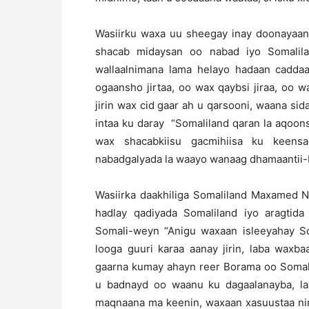
Wasiirku waxa uu sheegay inay doonayaa
shacab midaysan oo nabad iyo Somalil
wallaalnimana lama helayo hadaan caddaala
ogaansho jirtaa, oo wax qaybsi jiraa, oo
jirin wax cid gaar ah u qarsooni, waana si
intaa ku daray “Somaliland qaran la aqoo
wax shacabkiisu gacmihiisa ku keens
nabadgalyada la waayo wanaag dhamaantii-
Wasiirka daakhiliga Somaliland Maxamed Nu
hadlay qadiyada Somaliland iyo aragtida
Somali-weyn “Anigu waxaan isleeyahay So
looga guuri karaa aanay jirin, laba waxbaa
gaarna kumay ahayn reer Borama oo Somal
u badnayd oo waanu ku dagaalanayba, laak
maqnaana ma keenin, waxaan xasuustaa ni