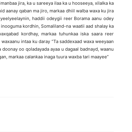
anbaa jira, ka u sareeya ilaa ka u hooseeya, xilalka ka
d aanay qaban ma jiro, markaa dhiil walba waxa ku jira
-yeelyeelaynin, haddii odeygii reer Borama aanu odey
inooguma kordhin, Somaliland-na waatii aad shalay ka
axqabad kordhay, markaa tuhunkaa iska saara reer
i waxaanu intaa ku daray “Ta saddexaad waxa weeyaan
aa doonay oo qoladayada ayaa u dagaal badnayd, waanu
an, markaa calankaa inaga tuura waxba tari maayee”