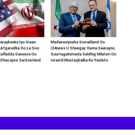
araykanka Iyo Iiraan:
Madaxweynaha Somaliland Oo
s-Afgaradka Oo La Soo
I24news U Sheegay: Kama Saarayno
Xafladda Saxeexa Oo
Suurtagalnimada Saldhig Milateri Oo
 Dhacayso Switzerland.
Israa’iil Mustaqbalka Ku Yeelato