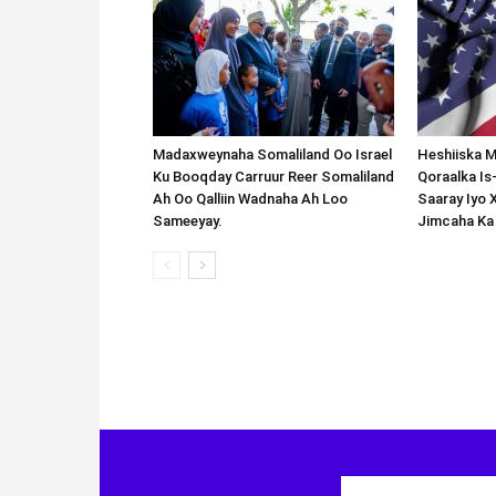
Madaxweynaha Somaliland Oo Israel
Heshiiska M
Ku Booqday Carruur Reer Somaliland
Qoraalka I
Ah Oo Qalliin Wadnaha Ah Loo
Saaray Iyo 
Sameeyay.
Jimcaha Ka