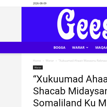
2026-08-09
BOGGA
WARAR
MAQA
Home
Warar
“Xukuumad Ahaan Waxaanu Rabnaa S
Warar
“Xukuumad Ahaa
Shacab Midaysan
Somaliland Ku M