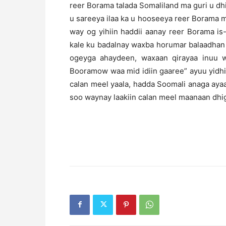
reer Borama talada Somaliland ma guri u dhim
u sareeya ilaa ka u hooseeya reer Borama mi
way og yihiin haddii aanay reer Borama is
kale ku badalnay waxba horumar balaadhan 
ogeyga ahaydeen, waxaan qirayaa inuu w
Booramow waa mid idiin gaaree” ayuu yidh
calan meel yaala, hadda Soomali anaga ay
soo waynay laakiin calan meel maanaan dhig