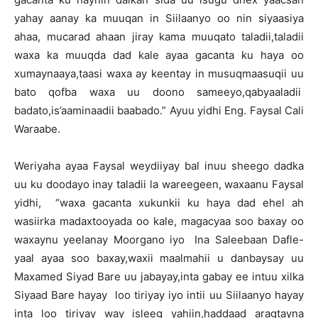
yahay aanay ka muuqan in Siilaanyo oo nin siyaasiya
ahaa, mucarad ahaan jiray kama muuqato taladii,taladii
waxa ka muuqda dad kale ayaa gacanta ku haya oo
xumaynaaya,taasi waxa ay keentay in musuqmaasuqii uu
bato qofba waxa uu doono sameeyo,qabyaaladii
badato,is’aaminaadii baabado.” Ayuu yidhi Eng. Faysal Cali
Waraabe.
Weriyaha ayaa Faysal weydiiyay bal inuu sheego dadka
uu ku doodayo inay taladii la wareegeen, waxaanu Faysal
yidhi, “waxa gacanta xukunkii ku haya dad ehel ah
wasiirka madaxtooyada oo kale, magacyaa soo baxay oo
waxaynu yeelanay Moorgano iyo Ina Saleebaan Dafle-
yaal ayaa soo baxay,waxii maalmahii u danbaysay uu
Maxamed Siyad Bare uu jabayay,inta gabay ee intuu xilka
Siyaad Bare hayay loo tiriyay iyo intii uu Siilaanyo hayay
inta loo tiriyay way isleeg yahiin,haddaad aragtayna