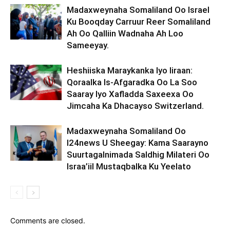
Madaxweynaha Somaliland Oo Israel
Ku Booqday Carruur Reer Somaliland
Ah Oo Qalliin Wadnaha Ah Loo
Sameeyay.
Heshiiska Maraykanka Iyo Iiraan:
Qoraalka Is-Afgaradka Oo La Soo
Saaray Iyo Xafladda Saxeexa Oo
Jimcaha Ka Dhacayso Switzerland.
Madaxweynaha Somaliland Oo
I24news U Sheegay: Kama Saarayno
Suurtagalnimada Saldhig Milateri Oo
Israa’iil Mustaqbalka Ku Yeelato
Comments are closed.