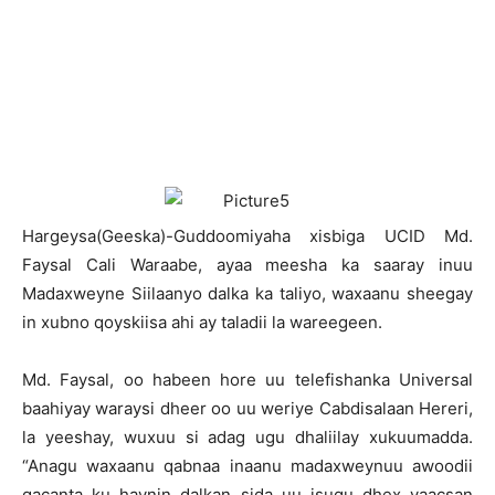
H
argeysa(Geeska)-Guddoomiyaha xisbiga UCID Md.
Faysal Cali Waraabe, ayaa meesha ka saaray inuu
Madaxweyne Siilaanyo dalka ka taliyo, waxaanu sheegay
in xubno qoyskiisa ahi ay taladii la wareegeen.
Md. Faysal, oo habeen hore uu telefishanka Universal
baahiyay waraysi dheer oo uu weriye Cabdisalaan Hereri,
la yeeshay, wuxuu si adag ugu dhaliilay xukuumadda.
“Anagu waxaanu qabnaa inaanu madaxweynuu awoodii
gacanta ku haynin dalkan sida uu isugu dhex yaacsan