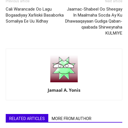
Previous article
Next article
Cali Warancade Oo Lagu
Jaamac-Shabeel Oo Sheegay
Bogaadiyay Xafiiskii Basaborka
In Maalmaha Socda Ay Ku
Somaliya Ee Uu Xidhay
Dhawaaqayaan Gudiga Qaban-
qaabada Shirweynaha
KULMIYE
Jamaal A. Yonis
RELATED ARTICLES
MORE FROM AUTHOR