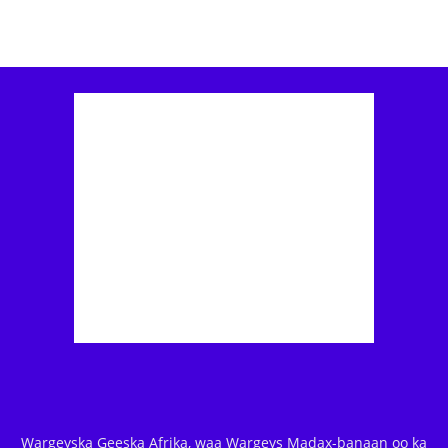
Wargeyska Geeska Afrika, waa Wargeys Madax-banaan oo ka