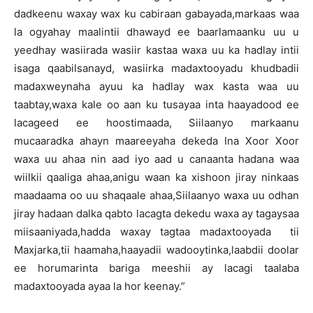
dadkeenu waxay wax ku cabiraan gabayada,markaas waa
la ogyahay maalintii dhawayd ee baarlamaanku uu u
yeedhay wasiirada wasiir kastaa waxa uu ka hadlay intii
isaga qaabilsanayd, wasiirka madaxtooyadu khudbadii
madaxweynaha ayuu ka hadlay wax kasta waa uu
taabtay,waxa kale oo aan ku tusayaa inta haayadood ee
lacageed ee hoostimaada, Siilaanyo markaanu
mucaaradka ahayn maareeyaha dekeda Ina Xoor Xoor
waxa uu ahaa nin aad iyo aad u canaanta hadana waa
wiilkii qaaliga ahaa,anigu waan ka xishoon jiray ninkaas
maadaama oo uu shaqaale ahaa,Siilaanyo waxa uu odhan
jiray hadaan dalka qabto lacagta dekedu waxa ay tagaysaa
miisaaniyada,hadda waxay tagtaa madaxtooyada tii
Maxjarka,tii haamaha,haayadii wadooytinka,laabdii doolar
ee horumarinta bariga meeshii ay lacagi taalaba
madaxtooyada ayaa la hor keenay.”