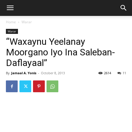
Home
Warar
Warar
“Waxaynu Yeelanay
Moorgano Iyo Ina Saleban-
Daflayaal”
By
Jamaal A. Yonis
-
October 8, 2013
2614
11