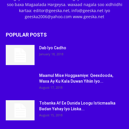
soo baxa Magaalada Hargeysa. waxaad nagala soo xidhiidhi
kartaa: editor@geeska.net, info@geeska.net iyo
geeska2006@yahoo.com www.geeska.net
POPULAR POSTS
Dab Iyo Cadho
January 18, 2018
Maamul Mise Hoggaamiye: Qeexdooda,
Waxa Ay Ku Kala Duwan Yihiin Iyo...
August 17, 2018
Tobanka Af Ee Dunida Loogu Isticmaalka
Badan Yahay Iyo Liiska...
August 15, 2018