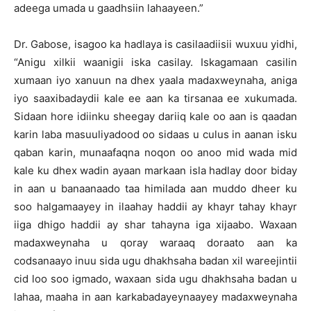
adeega umada u gaadhsiin lahaayeen.”
Dr. Gabose, isagoo ka hadlaya is casilaadiisii wuxuu yidhi,
“Anigu xilkii waanigii iska casilay. Iskagamaan casilin
xumaan iyo xanuun na dhex yaala madaxweynaha, aniga
iyo saaxibadaydii kale ee aan ka tirsanaa ee xukumada.
Sidaan hore idiinku sheegay dariiq kale oo aan is qaadan
karin laba masuuliyadood oo sidaas u culus in aanan isku
qaban karin, munaafaqna noqon oo anoo mid wada mid
kale ku dhex wadin ayaan markaan isla hadlay door biday
in aan u banaanaado taa himilada aan muddo dheer ku
soo halgamaayey in ilaahay haddii ay khayr tahay khayr
iiga dhigo haddii ay shar tahayna iga xijaabo. Waxaan
madaxweynaha u qoray waraaq doraato aan ka
codsanaayo inuu sida ugu dhakhsaha badan xil wareejintii
cid loo soo igmado, waxaan sida ugu dhakhsaha badan u
lahaa, maaha in aan karkabadayeynaayey madaxweynaha