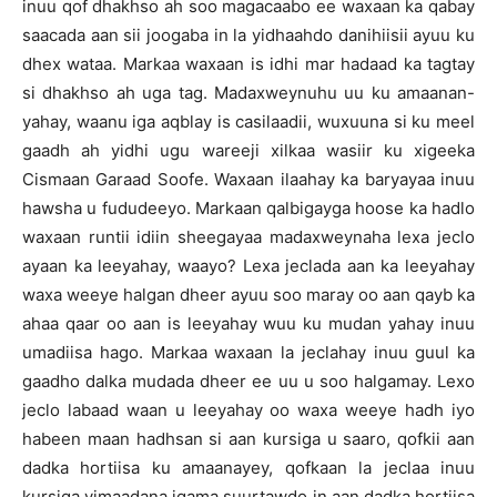
inuu qof dhakhso ah soo magacaabo ee waxaan ka qabay
saacada aan sii joogaba in la yidhaahdo danihiisii ayuu ku
dhex wataa. Markaa waxaan is idhi mar hadaad ka tagtay
si dhakhso ah uga tag. Madaxweynuhu uu ku amaanan-
yahay, waanu iga aqblay is casilaadii, wuxuuna si ku meel
gaadh ah yidhi ugu wareeji xilkaa wasiir ku xigeeka
Cismaan Garaad Soofe. Waxaan ilaahay ka baryayaa inuu
hawsha u fududeeyo. Markaan qalbigayga hoose ka hadlo
waxaan runtii idiin sheegayaa madaxweynaha lexa jeclo
ayaan ka leeyahay, waayo? Lexa jeclada aan ka leeyahay
waxa weeye halgan dheer ayuu soo maray oo aan qayb ka
ahaa qaar oo aan is leeyahay wuu ku mudan yahay inuu
umadiisa hago. Markaa waxaan la jeclahay inuu guul ka
gaadho dalka mudada dheer ee uu u soo halgamay. Lexo
jeclo labaad waan u leeyahay oo waxa weeye hadh iyo
habeen maan hadhsan si aan kursiga u saaro, qofkii aan
dadka hortiisa ku amaanayey, qofkaan la jeclaa inuu
kursiga yimaadana igama suurtawdo in aan dadka hortiisa