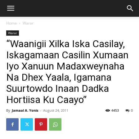
Home
Warar
Warar
“Waanigii Xilka Iska Casilay,
Iskagamaan Casilin Xumaan
Iyo Xanuun Madaxweynaha
Na Dhex Yaala, Igamana
Suurtowdo Inaan Dadka
Hortiisa Ku Caayo”
By
Jamaal A. Yonis
-
August 24, 2011
4453
0