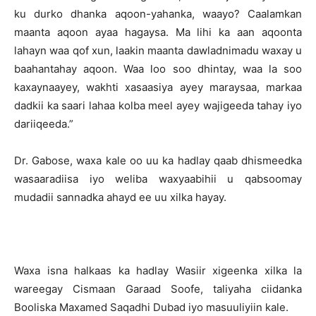
ku durko dhanka aqoon-yahanka, waayo? Caalamkan
maanta aqoon ayaa hagaysa. Ma lihi ka aan aqoonta
lahayn waa qof xun, laakin maanta dawladnimadu waxay u
baahantahay aqoon. Waa loo soo dhintay, waa la soo
kaxaynaayey, wakhti xasaasiya ayey maraysaa, markaa
dadkii ka saari lahaa kolba meel ayey wajigeeda tahay iyo
dariiqeeda.”
Dr. Gabose, waxa kale oo uu ka hadlay qaab dhismeedka
wasaaradiisa iyo weliba waxyaabihii u qabsoomay
mudadii sannadka ahayd ee uu xilka hayay.
Waxa isna halkaas ka hadlay Wasiir xigeenka xilka la
wareegay Cismaan Garaad Soofe, taliyaha ciidanka
Booliska Maxamed Saqadhi Dubad iyo masuuliyiin kale.