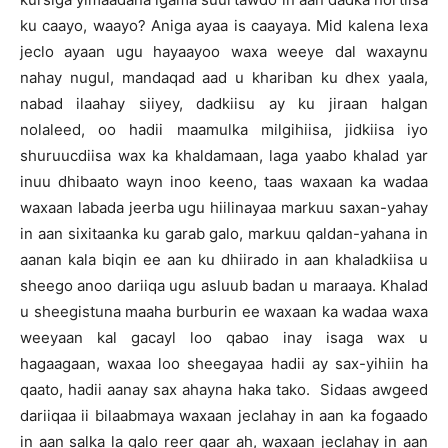
ku caayo, waayo? Aniga ayaa is caayaya. Mid kalena lexa
jeclo ayaan ugu hayaayoo waxa weeye dal waxaynu
nahay nugul, mandaqad aad u khariban ku dhex yaala,
nabad ilaahay siiyey, dadkiisu ay ku jiraan halgan
nolaleed, oo hadii maamulka milgihiisa, jidkiisa iyo
shuruucdiisa wax ka khaldamaan, laga yaabo khalad yar
inuu dhibaato wayn inoo keeno, taas waxaan ka wadaa
waxaan labada jeerba ugu hiilinayaa markuu saxan-yahay
in aan sixitaanka ku garab galo, markuu qaldan-yahana in
aanan kala biqin ee aan ku dhiirado in aan khaladkiisa u
sheego anoo dariiqa ugu asluub badan u maraaya. Khalad
u sheegistuna maaha burburin ee waxaan ka wadaa waxa
weeyaan kal gacayl loo qabao inay isaga wax u
hagaagaan, waxaa loo sheegayaa hadii ay sax-yihiin ha
qaato, hadii aanay sax ahayna haka tako. Sidaas awgeed
dariiqaa ii bilaabmaya waxaan jeclahay in aan ka fogaado
in aan salka la galo reer gaar ah, waxaan jeclahay in aan