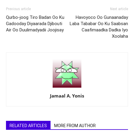
Previous article
Next article
Qurbo-joog Tiro Badan Oo Ku
Havoyoco Oo Gunaanaday
Gadooday Diyaarada Djibouti
Laba Tababar Oo Ku Saabsan
Air Oo Duulimadyadii Joojisay
Caafimaadka Dadka Iyo
Xoolaha
Jamaal A. Yonis
RELATED ARTICLES
MORE FROM AUTHOR