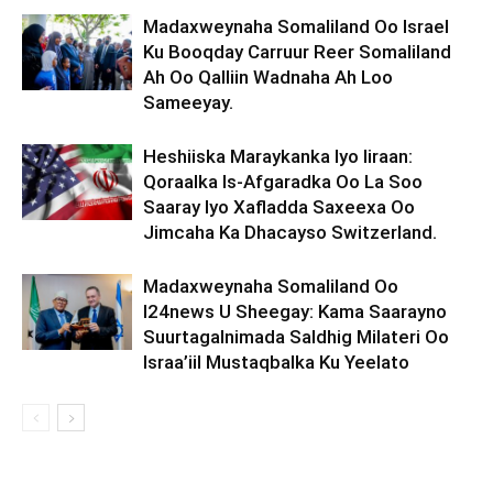
Madaxweynaha Somaliland Oo Israel
Ku Booqday Carruur Reer Somaliland
Ah Oo Qalliin Wadnaha Ah Loo
Sameeyay.
Heshiiska Maraykanka Iyo Iiraan:
Qoraalka Is-Afgaradka Oo La Soo
Saaray Iyo Xafladda Saxeexa Oo
Jimcaha Ka Dhacayso Switzerland.
Madaxweynaha Somaliland Oo
I24news U Sheegay: Kama Saarayno
Suurtagalnimada Saldhig Milateri Oo
Israa’iil Mustaqbalka Ku Yeelato