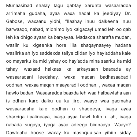
Munaasibad shalay lagu qabtay xarunta wasaaradda
arrimaha gudaha, ayaa waxa hadal ka jeediyay Dr.
Gabose, waxaanu yidhi, “Ilaahay inuu dalkeena inuu
barwaaqo, nabad, midnimo iyo kalgacayl umad leh oo qab
leh ka dhigo ayaan ka baryayaa. Madaxda sharafta mudan,
wasiir ku xigeenka hore iila shaqaynaayey hadana
wasiirka ah iyo saddexda taliye ciidan iyo hay’addaha kale
oo mayarku ka mid yahay oo hay’adda mina saarku ka mid
tahay, waxaad halkaas ka arkaysaan baaxada ay
wasaaradani leedahay, waxa maqan badhasaabadii
oodhan, waxaa maqan maayaradii oodhan, , waxaa maqan
hawlo badan. Wasaaradda baaxda leh waa halbawlaha aan
is odhan karo dalku uu ku jiro, waayo waa gacmaha
wasaaradaha kale oodhan u shaqeeya, iyaga ayaa
sharciga ilaalinaaya, iyaga ayaa hawl fulin u ah, iyaga
nabada sugaya, iyaga ayaa adeega bixinaaya. Waayo?
Dawldaha hoose waxay ku mashquulsan yihiin siday