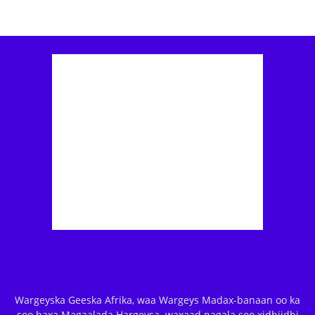
Wargeyska Geeska Afrika, waa Wargeys Madax-banaan oo ka
soo baxa Magaalada Hargeysa. waxaad nagala soo xidhiidhi