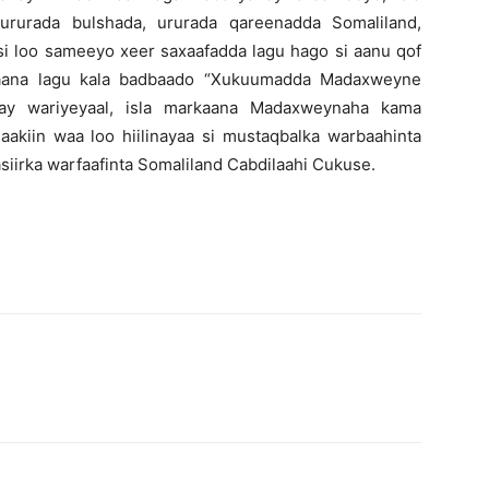
ururada bulshada, ururada qareenadda Somaliland,
si loo sameeyo xeer saxaafadda lagu hago si aanu qof
kaana lagu kala badbaado “Xukuumadda Madaxweyne
day wariyeyaal, isla markaana Madaxweynaha kama
aakiin waa loo hiilinayaa si mustaqbalka warbaahinta
asiirka warfaafinta Somaliland Cabdilaahi Cukuse.