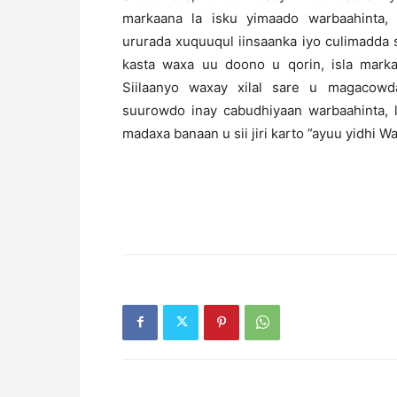
markaana la isku yimaado warbaahinta, 
ururada xuquuqul iinsaanka iyo culimadda 
kasta waxa uu doono u qorin, isla mar
Siilaanyo waxay xilal sare u magacow
suurowdo inay cabudhiyaan warbaahinta, l
madaxa banaan u sii jiri karto ”ayuu yidhi W