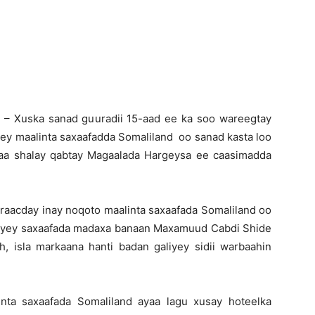
Newspaper
 – Xuska sanad guuradii 15-aad ee ka soo wareegtay
yey maalinta saxaafadda Somaliland oo sanad kasta loo
aa shalay qabtay Magaalada Hargeysa ee caasimadda
 raacday inay noqoto maalinta saxaafada Somaliland oo
galiyey saxaafada madaxa banaan Maxamuud Cabdi Shide
ah, isla markaana hanti badan galiyey sidii warbaahin
nta saxaafada Somaliland ayaa lagu xusay hoteelka