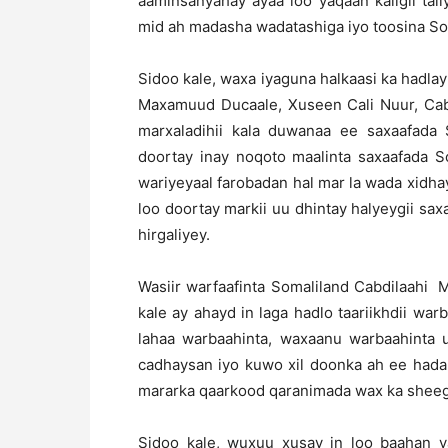
aaminsanyahay ayaa loo yaqaan kaligii tal
mid ah madasha wadatashiga iyo toosina So
Sidoo kale, waxa iyaguna halkaasi ka hadl
Maxamuud Ducaale, Xuseen Cali Nuur, Cab
marxaladihii kala duwanaa ee saxaafada 
doortay inay noqoto maalinta saxaafada So
wariyeyaal farobadan hal mar la wada xidha
loo doortay markii uu dhintay halyeygii sa
hirgaliyey.
Wasiir warfaafinta Somaliland Cabdilaahi
kale ay ahayd in laga hadlo taariikhdii war
lahaa warbaahinta, waxaanu warbaahinta u
cadhaysan iyo kuwo xil doonka ah ee hada
mararka qaarkood qaranimada wax ka sheeg
Sidoo kale, wuxuu xusay in loo baahan ya