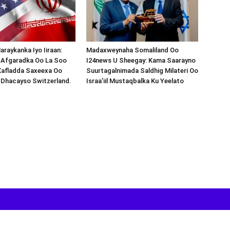
araykanka Iyo Iiraan:
Madaxweynaha Somaliland Oo
s-Afgaradka Oo La Soo
I24news U Sheegay: Kama Saarayno
Xafladda Saxeexa Oo
Suurtagalnimada Saldhig Milateri Oo
 Dhacayso Switzerland.
Israa’iil Mustaqbalka Ku Yeelato