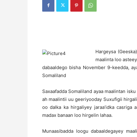
H
argeysa (Geeska)
maalinta loo astee
dabaaldego bisha November 9-keedda, ay
Somaliland
Saxaafadda Somaliland ayaa maalintan isku
ah maalintii uu geeriyooday Suxufigii hir
oo dalka ka hirgaliyey jaraa’idka casriga 
madax banaan loo hirgelin lahaa.
Munaasibadda loogu dabaaldegayey maali