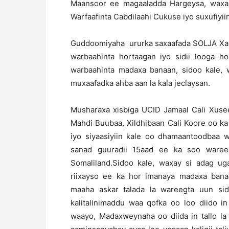
Maansoor ee magaaladda Hargeysa, waxaa
Warfaafinta Cabdilaahi Cukuse iyo suxufiyii
Guddoomiyaha ururka saxaafada SOLJA Xa
warbaahinta hortaagan iyo sidii looga h
warbaahinta madaxa banaan, sidoo kale, 
muxaafadka ahba aan la kala jeclaysan.
Musharaxa xisbiga UCID Jamaal Cali Xuse
Mahdi Buubaa, Xildhibaan Cali Koore oo k
iyo siyaasiyiin kale oo dhamaantoodbaa 
sanad guuradii 15aad ee ka soo waree
Somaliland.Sidoo kale, waxay si adag 
riixayso ee ka hor imanaya madaxa banaan
maaha askar talada la wareegta uun sid
kalitalinimaddu waa qofka oo loo diido i
waayo, Madaxweynaha oo diida in tallo la 