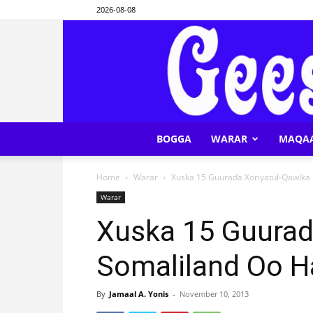
2026-08-08
BOGGA
WARAR
MAQA
Home
Warar
Xuska 15 Guurada Xoriyatul-Qawlka
Warar
Xuska 15 Guurad
Somaliland Oo H
By
Jamaal A. Yonis
-
November 10, 2013