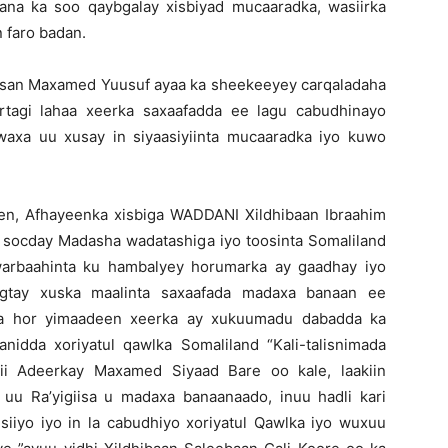
na ka soo qaybgalay xisbiyad mucaaradka, wasiirka
n faro badan.
san Maxamed Yuusuf ayaa ka sheekeeyey carqaladaha
ortagi lahaa xeerka saxaafadda ee lagu cabudhinayo
waxa uu xusay in siyaasiyiinta mucaaradka iyo kuwo
en, Afhayeenka xisbiga WADDANI Xildhibaan Ibraahim
a socday Madasha wadatashiga iyo toosinta Somaliland
warbaahinta ku hambalyey horumarka ay gaadhay iyo
gtay xuska maalinta saxaafada madaxa banaan ee
uga hor yimaadeen xeerka ay xukuumadu dabadda ka
idda xoriyatul qawlka Somaliland “Kali-talisnimada
ii Adeerkay Maxamed Siyaad Bare oo kale, laakiin
n uu Ra’yigiisa u madaxa banaanaado, inuu hadli kari
siiyo iyo in la cabudhiyo xoriyatul Qawlka iyo wuxuu