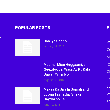
POPULAR POSTS
P
-
Dab Iyo Cadho
W
January 18, 2018
G
M
J
Maamul Mise Hoggaamiye:
Qeexdooda, Waxa Ay Ku Kala
C
Duwan Yihiin Iyo...
C
August 17, 2018
Ed
Maxaa Ka Jira In Somaliland
W
Loogu Tashaday Shirkii
Baydhabo Ee...
Ta
June 10, 2018