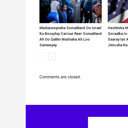
Madaxweynaha Somaliland Oo Israel
Heshiiska M
Ku Booqday Carruur Reer Somaliland
Qoraalka I
Ah Oo Qalliin Wadnaha Ah Loo
Saaray Iyo 
Sameeyay.
Jimcaha Ka
Comments are closed.