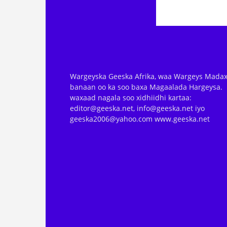
Wargeyska Geeska Afrika, waa Wargeys Madax
banaan oo ka soo baxa Magaalada Hargeysa.
waxaad nagala soo xidhiidhi kartaa:
editor@geeska.net, info@geeska.net iyo
geeska2006@yahoo.com www.geeska.net