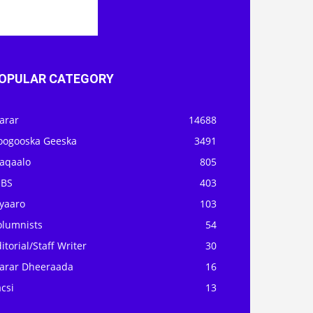
OPULAR CATEGORY
arar
14688
oogooska Geeska
3491
aqaalo
805
OBS
403
iyaaro
103
olumnists
54
itorial/Staff Writer
30
arar Dheeraada
16
csi
13