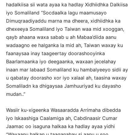
hadalkiisa sii wata ayaa ka hadlay Xidhiidhka Dalkiisa
iyo Somaliland “Socdaalka lagu maamusayo
Dimuqraadiyaddu marna ma dheera, xidhiidhka ka
dhexeeya Somaliland iyo Taiwan waa mid xooggan,
qayb ahaana waxa sabab u ah Mabaa’diida aanu
wadaagno ee halganka la mid ah, Taiwan waxay ku
faanaysaa inay taageertay doorashooyinka
Baarlamaanka iyo deegaanka, waxaan jecelahay
inaan mar labaad Somaliland ku hambalyeeyo sidii ay
u qabatay doorasho xor iyo xalaal ah, taasina waxay
Somaliladn ka dhigaysaa Jamhuuriyad ku dayasho
mudan..”
Wasiir ku-xigeenka Wasaaradda Arrimaha dibedda
iyo Iskaashiga Caalamiga ah, Cabdinaasir Cumar
Jaamac oo isaguna halkaa ka hadlay ayaa yidhi
“Waxaanu halkan u taaganahay si aanu u soo