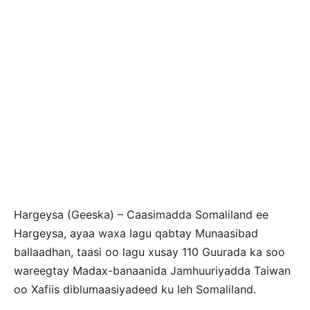
Hargeysa (Geeska) – Caasimadda Somaliland ee
Hargeysa, ayaa waxa lagu qabtay Munaasibad
ballaadhan, taasi oo lagu xusay 110 Guurada ka soo
wareegtay Madax-banaanida Jamhuuriyadda Taiwan
oo Xafiis diblumaasiyadeed ku leh Somaliland.