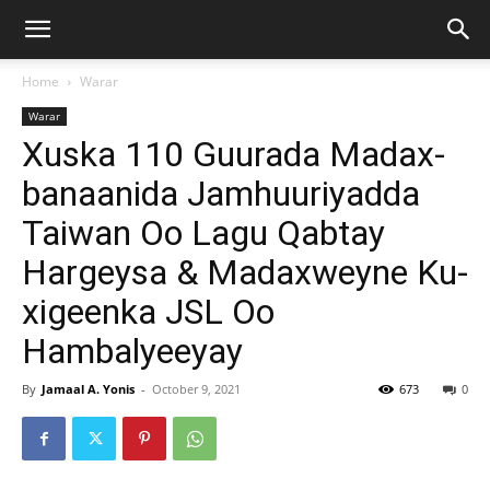
Home
Warar
Warar
Xuska 110 Guurada Madax-
banaanida Jamhuuriyadda
Taiwan Oo Lagu Qabtay
Hargeysa & Madaxweyne Ku-
xigeenka JSL Oo
Hambalyeeyay
By
Jamaal A. Yonis
-
October 9, 2021
673
0