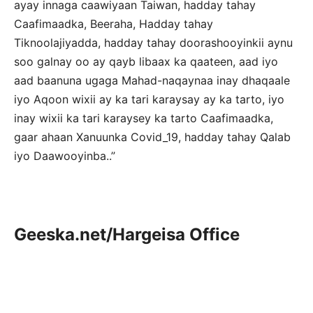
ayay innaga caawiyaan Taiwan, hadday tahay
Caafimaadka, Beeraha, Hadday tahay
Tiknoolajiyadda, hadday tahay doorashooyinkii aynu
soo galnay oo ay qayb libaax ka qaateen, aad iyo
aad baanuna ugaga Mahad-naqaynaa inay dhaqaale
iyo Aqoon wixii ay ka tari karaysay ay ka tarto, iyo
inay wixii ka tari karaysey ka tarto Caafimaadka,
gaar ahaan Xanuunka Covid_19, hadday tahay Qalab
iyo Daawooyinba..”
Geeska.net/Hargeisa Office