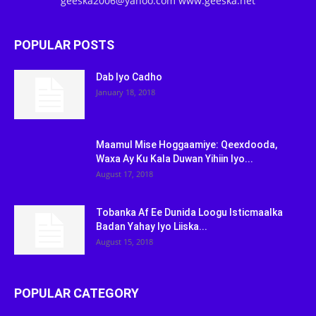
geeska2006@yahoo.com www.geeska.net
POPULAR POSTS
Dab Iyo Cadho
January 18, 2018
Maamul Mise Hoggaamiye: Qeexdooda,
Waxa Ay Ku Kala Duwan Yihiin Iyo...
August 17, 2018
Tobanka Af Ee Dunida Loogu Isticmaalka
Badan Yahay Iyo Liiska...
August 15, 2018
POPULAR CATEGORY