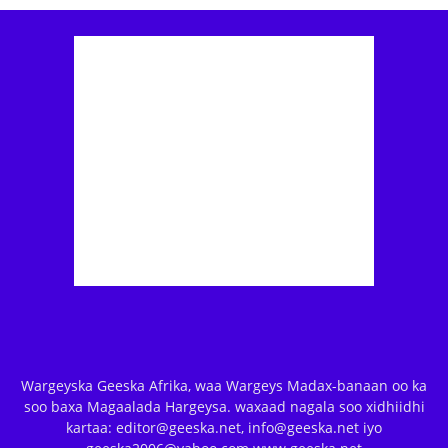
Wargeyska Geeska Afrika, waa Wargeys Madax-banaan oo ka
soo baxa Magaalada Hargeysa. waxaad nagala soo xidhiidhi
kartaa: editor@geeska.net, info@geeska.net iyo