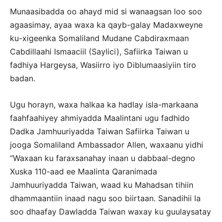
Munaasibadda oo ahayd mid si wanaagsan loo soo
agaasimay, ayaa waxa ka qayb-galay Madaxweyne
ku-xigeenka Somaliland Mudane Cabdiraxmaan
Cabdillaahi Ismaaciil (Saylici), Safiirka Taiwan u
fadhiya Hargeysa, Wasiirro iyo Diblumaasiyiin tiro
badan.
Ugu horayn, waxa halkaa ka hadlay isla-markaana
faahfaahiyey ahmiyadda Maalintani ugu fadhido
Dadka Jamhuuriyadda Taiwan Safiirka Taiwan u
jooga Somaliland Ambassador Allen, waxaanu yidhi
“Waxaan ku faraxsanahay inaan u dabbaal-degno
Xuska 110-aad ee Maalinta Qaranimada
Jamhuuriyadda Taiwan, waad ku Mahadsan tihiin
dhammaantiin inaad nagu soo biirtaan. Sanadihii la
soo dhaafay Dawladda Taiwan waxay ku guulaysatay