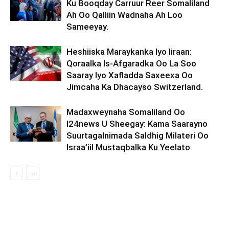
Ku Booqday Carruur Reer Somaliland
Ah Oo Qalliin Wadnaha Ah Loo
Sameeyay.
Heshiiska Maraykanka Iyo Iiraan:
Qoraalka Is-Afgaradka Oo La Soo
Saaray Iyo Xafladda Saxeexa Oo
Jimcaha Ka Dhacayso Switzerland.
Madaxweynaha Somaliland Oo
I24news U Sheegay: Kama Saarayno
Suurtagalnimada Saldhig Milateri Oo
Israa’iil Mustaqbalka Ku Yeelato