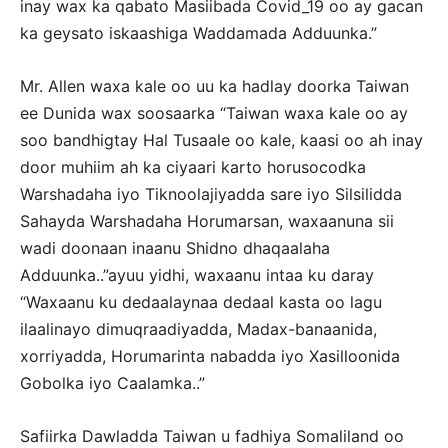
inay wax ka qabato Masiibada Covid_19 oo ay gacan
ka geysato iskaashiga Waddamada Adduunka.”
Mr. Allen waxa kale oo uu ka hadlay doorka Taiwan
ee Dunida wax soosaarka “Taiwan waxa kale oo ay
soo bandhigtay Hal Tusaale oo kale, kaasi oo ah inay
door muhiim ah ka ciyaari karto horusocodka
Warshadaha iyo Tiknoolajiyadda sare iyo Silsilidda
Sahayda Warshadaha Horumarsan, waxaanuna sii
wadi doonaan inaanu Shidno dhaqaalaha
Adduunka..”ayuu yidhi, waxaanu intaa ku daray
“Waxaanu ku dedaalaynaa dedaal kasta oo lagu
ilaalinayo dimuqraadiyadda, Madax-banaanida,
xorriyadda, Horumarinta nabadda iyo Xasilloonida
Gobolka iyo Caalamka..”
Safiirka Dawladda Taiwan u fadhiya Somaliland oo