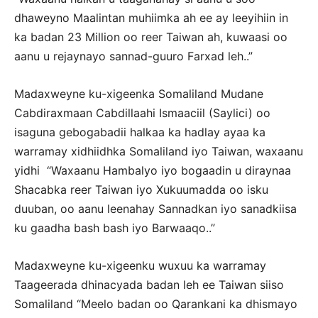
dhaweyno Maalintan muhiimka ah ee ay leeyihiin in
ka badan 23 Million oo reer Taiwan ah, kuwaasi oo
aanu u rejaynayo sannad-guuro Farxad leh..”
Madaxweyne ku-xigeenka Somaliland Mudane
Cabdiraxmaan Cabdillaahi Ismaaciil (Saylici) oo
isaguna gebogabadii halkaa ka hadlay ayaa ka
warramay xidhiidhka Somaliland iyo Taiwan, waxaanu
yidhi “Waxaanu Hambalyo iyo bogaadin u diraynaa
Shacabka reer Taiwan iyo Xukuumadda oo isku
duuban, oo aanu leenahay Sannadkan iyo sanadkiisa
ku gaadha bash bash iyo Barwaaqo..”
Madaxweyne ku-xigeenku wuxuu ka warramay
Taageerada dhinacyada badan leh ee Taiwan siiso
Somaliland “Meelo badan oo Qarankani ka dhismayo