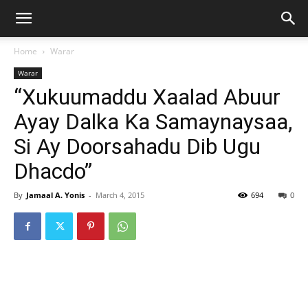
Home
Warar
Warar
“Xukuumaddu Xaalad Abuur
Ayay Dalka Ka Samaynaysaa,
Si Ay Doorsahadu Dib Ugu
Dhacdo”
By
Jamaal A. Yonis
-
March 4, 2015
694
0