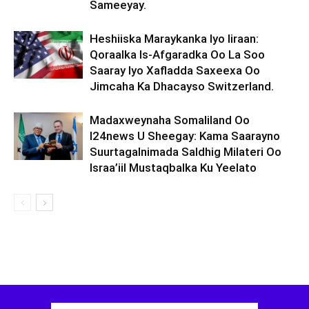
Sameeyay.
Heshiiska Maraykanka Iyo Iiraan:
Qoraalka Is-Afgaradka Oo La Soo
Saaray Iyo Xafladda Saxeexa Oo
Jimcaha Ka Dhacayso Switzerland.
Madaxweynaha Somaliland Oo
I24news U Sheegay: Kama Saarayno
Suurtagalnimada Saldhig Milateri Oo
Israa’iil Mustaqbalka Ku Yeelato