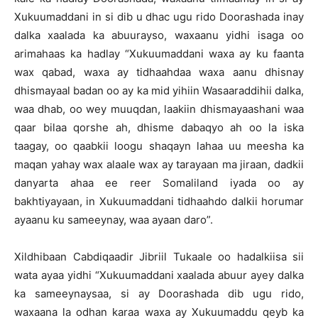
Xukuumaddani in si dib u dhac ugu rido Doorashada inay
dalka xaalada ka abuurayso, waxaanu yidhi isaga oo
arimahaas ka hadlay “Xukuumaddani waxa ay ku faanta
wax qabad, waxa ay tidhaahdaa waxa aanu dhisnay
dhismayaal badan oo ay ka mid yihiin Wasaaraddihii dalka,
waa dhab, oo wey muuqdan, laakiin dhismayaashani waa
qaar bilaa qorshe ah, dhisme dabaqyo ah oo la iska
taagay, oo qaabkii loogu shaqayn lahaa uu meesha ka
maqan yahay wax alaale wax ay tarayaan ma jiraan, dadkii
danyarta ahaa ee reer Somaliland iyada oo ay
bakhtiyayaan, in Xukuumaddani tidhaahdo dalkii horumar
ayaanu ku sameeynay, waa ayaan daro”.
Xildhibaan Cabdiqaadir Jibriil Tukaale oo hadalkiisa sii
wata ayaa yidhi “Xukuumaddani xaalada abuur ayey dalka
ka sameeynaysaa, si ay Doorashada dib ugu rido,
waxaana la odhan karaa waxa ay Xukuumaddu qeyb ka