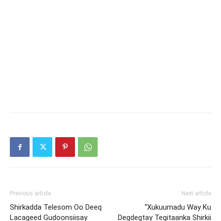
Previous article
Next article
Shirkadda Telesom Oo Deeq
“Xukuumadu Way Ku
Lacageed Gudoonsiisay
Degdegtay Tegitaanka Shirkii