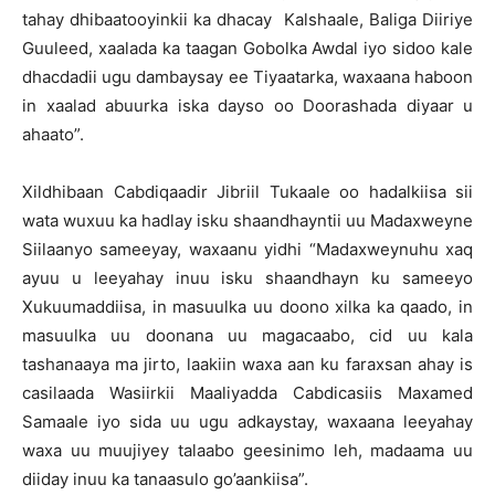
tahay dhibaatooyinkii ka dhacay Kalshaale, Baliga Diiriye
Guuleed, xaalada ka taagan Gobolka Awdal iyo sidoo kale
dhacdadii ugu dambaysay ee Tiyaatarka, waxaana haboon
in xaalad abuurka iska dayso oo Doorashada diyaar u
ahaato”.
Xildhibaan Cabdiqaadir Jibriil Tukaale oo hadalkiisa sii
wata wuxuu ka hadlay isku shaandhayntii uu Madaxweyne
Siilaanyo sameeyay, waxaanu yidhi “Madaxweynuhu xaq
ayuu u leeyahay inuu isku shaandhayn ku sameeyo
Xukuumaddiisa, in masuulka uu doono xilka ka qaado, in
masuulka uu doonana uu magacaabo, cid uu kala
tashanaaya ma jirto, laakiin waxa aan ku faraxsan ahay is
casilaada Wasiirkii Maaliyadda Cabdicasiis Maxamed
Samaale iyo sida uu ugu adkaystay, waxaana leeyahay
waxa uu muujiyey talaabo geesinimo leh, madaama uu
diiday inuu ka tanaasulo go’aankiisa”.