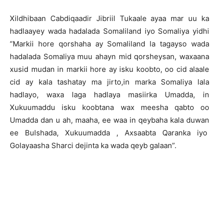
Xildhibaan Cabdiqaadir Jibriil Tukaale ayaa mar uu ka
hadlaayey wada hadalada Somaliland iyo Somaliya yidhi
“Markii hore qorshaha ay Somaliland la tagayso wada
hadalada Somaliya muu ahayn mid qorsheysan, waxaana
xusid mudan in markii hore ay isku koobto, oo cid alaale
cid ay kala tashatay ma jirto,in marka Somaliya lala
hadlayo, waxa laga hadlaya masiirka Umadda, in
Xukuumaddu isku koobtana wax meesha qabto oo
Umadda dan u ah, maaha, ee waa in qeybaha kala duwan
ee Bulshada, Xukuumadda , Axsaabta Qaranka iyo
Golayaasha Sharci dejinta ka wada qeyb galaan”.