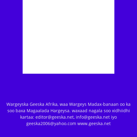
Wargeyska Geeska Afrika, waa Wargeys Madax-banaan oo ka
soo baxa Magaalada Hargeysa. waxaad nagala soo xidhiidhi
kartaa: editor@geeska.net, info@geeska.net iyo
geeska2006@yahoo.com www.geeska.net