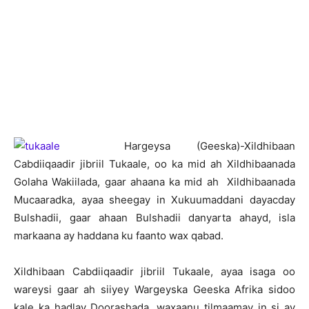
H
argeysa (Geeska)-Xildhibaan
Cabdiiqaadir jibriil Tukaale, oo ka mid ah Xildhibaanada
Golaha Wakiilada, gaar ahaana ka mid ah Xildhibaanada
Mucaaradka, ayaa sheegay in Xukuumaddani dayacday
Bulshadii, gaar ahaan Bulshadii danyarta ahayd, isla
markaana ay haddana ku faanto wax qabad.
Xildhibaan Cabdiiqaadir jibriil Tukaale, ayaa isaga oo
wareysi gaar ah siiyey Wargeyska Geeska Afrika sidoo
kale ka hadlay Doorashada, waxaanu tilmaamay in si ay