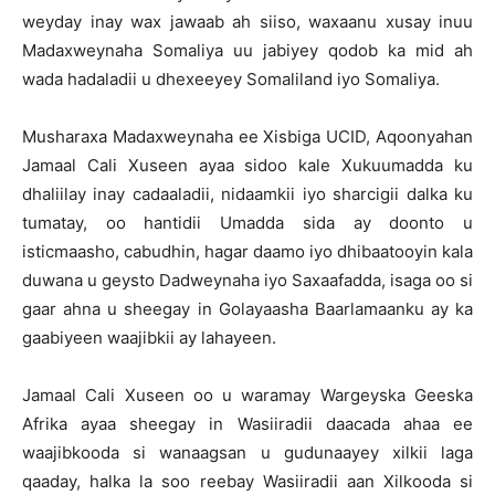
weyday inay wax jawaab ah siiso, waxaanu xusay inuu
Madaxweynaha Somaliya uu jabiyey qodob ka mid ah
wada hadaladii u dhexeeyey Somaliland iyo Somaliya.
Musharaxa Madaxweynaha ee Xisbiga UCID, Aqoonyahan
Jamaal Cali Xuseen ayaa sidoo kale Xukuumadda ku
dhaliilay inay cadaaladii, nidaamkii iyo sharcigii dalka ku
tumatay, oo hantidii Umadda sida ay doonto u
isticmaasho, cabudhin, hagar daamo iyo dhibaatooyin kala
duwana u geysto Dadweynaha iyo Saxaafadda, isaga oo si
gaar ahna u sheegay in Golayaasha Baarlamaanku ay ka
gaabiyeen waajibkii ay lahayeen.
Jamaal Cali Xuseen oo u waramay Wargeyska Geeska
Afrika ayaa sheegay in Wasiiradii daacada ahaa ee
waajibkooda si wanaagsan u gudunaayey xilkii laga
qaaday, halka la soo reebay Wasiiradii aan Xilkooda si