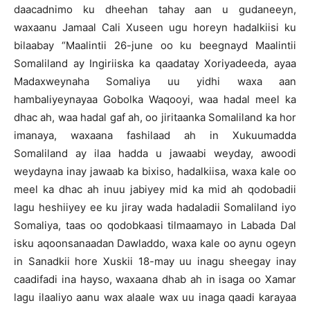
daacadnimo ku dheehan tahay aan u gudaneeyn,
waxaanu Jamaal Cali Xuseen ugu horeyn hadalkiisi ku
bilaabay “Maalintii 26-june oo ku beegnayd Maalintii
Somaliland ay Ingiriiska ka qaadatay Xoriyadeeda, ayaa
Madaxweynaha Somaliya uu yidhi waxa aan
hambaliyeynayaa Gobolka Waqooyi, waa hadal meel ka
dhac ah, waa hadal gaf ah, oo jiritaanka Somaliland ka hor
imanaya, waxaana fashilaad ah in Xukuumadda
Somaliland ay ilaa hadda u jawaabi weyday, awoodi
weydayna inay jawaab ka bixiso, hadalkiisa, waxa kale oo
meel ka dhac ah inuu jabiyey mid ka mid ah qodobadii
lagu heshiiyey ee ku jiray wada hadaladii Somaliland iyo
Somaliya, taas oo qodobkaasi tilmaamayo in Labada Dal
isku aqoonsanaadan Dawladdo, waxa kale oo aynu ogeyn
in Sanadkii hore Xuskii 18-may uu inagu sheegay inay
caadifadi ina hayso, waxaana dhab ah in isaga oo Xamar
lagu ilaaliyo aanu wax alaale wax uu inaga qaadi karayaa