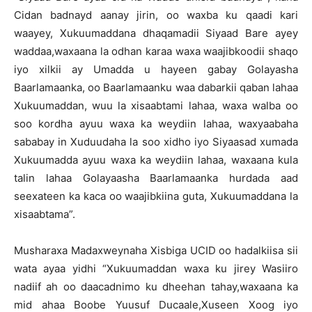
Cidan badnayd aanay jirin, oo waxba ku qaadi kari
waayey, Xukuumaddana dhaqamadii Siyaad Bare ayey
waddaa,waxaana la odhan karaa waxa waajibkoodii shaqo
iyo xilkii ay Umadda u hayeen gabay Golayasha
Baarlamaanka, oo Baarlamaanku waa dabarkii qaban lahaa
Xukuumaddan, wuu la xisaabtami lahaa, waxa walba oo
soo kordha ayuu waxa ka weydiin lahaa, waxyaabaha
sababay in Xuduudaha la soo xidho iyo Siyaasad xumada
Xukuumadda ayuu waxa ka weydiin lahaa, waxaana kula
talin lahaa Golayaasha Baarlamaanka hurdada aad
seexateen ka kaca oo waajibkiina guta, Xukuumaddana la
xisaabtama”.
Musharaxa Madaxweynaha Xisbiga UCID oo hadalkiisa sii
wata ayaa yidhi “Xukuumaddan waxa ku jirey Wasiiro
nadiif ah oo daacadnimo ku dheehan tahay,waxaana ka
mid ahaa Boobe Yuusuf Ducaale,Xuseen Xoog iyo