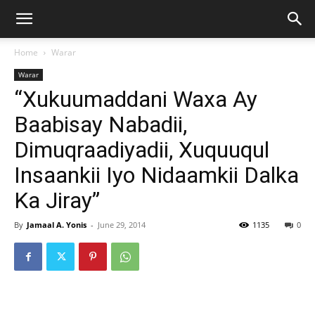
Home
Warar
Warar
“Xukuumaddani Waxa Ay
Baabisay Nabadii,
Dimuqraadiyadii, Xuquuqul
Insaankii Iyo Nidaamkii Dalka
Ka Jiray”
By
Jamaal A. Yonis
-
June 29, 2014
1135
0