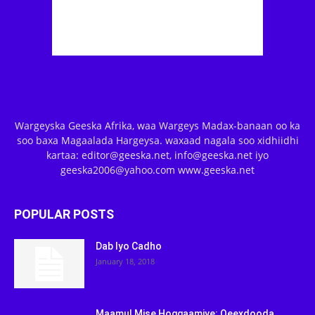
Wargeyska Geeska Afrika, waa Wargeys Madax-banaan oo ka
soo baxa Magaalada Hargeysa. waxaad nagala soo xidhiidhi
kartaa: editor@geeska.net, info@geeska.net iyo
geeska2006@yahoo.com www.geeska.net
POPULAR POSTS
Dab Iyo Cadho
January 18, 2018
Maamul Mise Hoggaamiye: Qeexdooda,