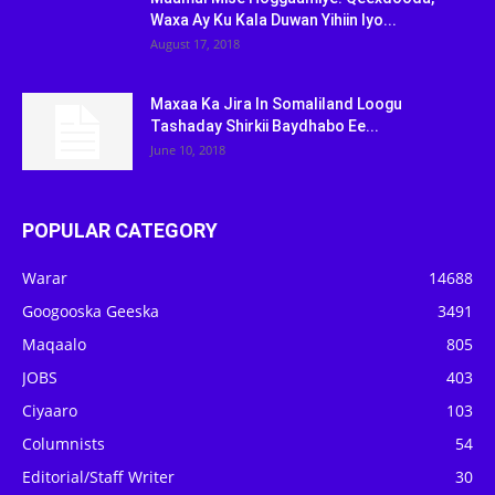
Waxa Ay Ku Kala Duwan Yihiin Iyo...
August 17, 2018
Maxaa Ka Jira In Somaliland Loogu
Tashaday Shirkii Baydhabo Ee...
June 10, 2018
POPULAR CATEGORY
Warar
14688
Googooska Geeska
3491
Maqaalo
805
JOBS
403
Ciyaaro
103
Columnists
54
Editorial/Staff Writer
30