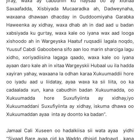
jiray, waxa ay cabudhin ku haysaa oo ay xidhaa
Saxaafadda, Xisbiyada Mucaaradka ah, Dadweynaha,
waxaana dhawaan dhacday in Guddoomiyaha Garabka
Haweenka ay xidhay, waxa dhab ah in dad aad u badan
xabsiyada ku gurtay, waxa kale oo iyana wax aad looga
xishoodo ah in Wargeyska Haatuf ruqsadii lagala noqdo,
Yuusuf Cabdi Gaboobena sifo aan loo marin sharciga lagu
xidho, xoriyadiisina lagaga qaado, waxa kale oo iyana
ayaan daro kale ah in xitaa Wargeyskii Hubaal uu ila hadda
xayiran yahay, waxaana la odhan karaa Xukuumaddii hore
oo iyadu aad u liidatay, ayaa waxa ka sii liita, oo ka
cadaalada xun, kana cabudhin badan Xukuumadda, oo
Xukuumadda hore Suxufiyiinta ay xidhay,iyo
Xukuumaddani Suxufiyiinta ay xidhay, iskuma dhawa oo
Xukuumaddan ayaa inta ay doonto ka badan”.
Jamaal Cali Xuseen oo hadalkiisa sii wata ayaa yidhi
“Siyaad Bare ayaa cid ka Waddo dhisid badnayd , kana