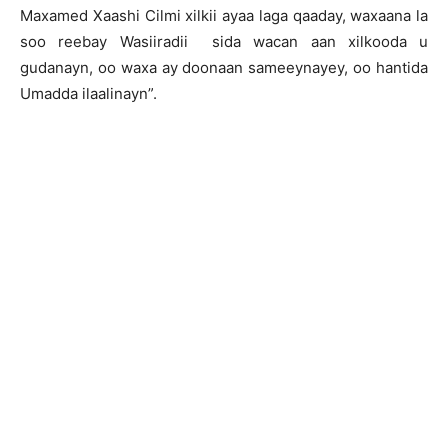
Maxamed Xaashi Cilmi xilkii ayaa laga qaaday, waxaana la
soo reebay Wasiiradii sida wacan aan xilkooda u
gudanayn, oo waxa ay doonaan sameeynayey, oo hantida
Umadda ilaalinayn”.