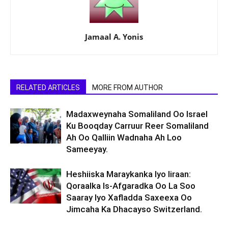
Jamaal A. Yonis
RELATED ARTICLES
MORE FROM AUTHOR
Madaxweynaha Somaliland Oo Israel
Ku Booqday Carruur Reer Somaliland
Ah Oo Qalliin Wadnaha Ah Loo
Sameeyay.
Heshiiska Maraykanka Iyo Iiraan:
Qoraalka Is-Afgaradka Oo La Soo
Saaray Iyo Xafladda Saxeexa Oo
Jimcaha Ka Dhacayso Switzerland.