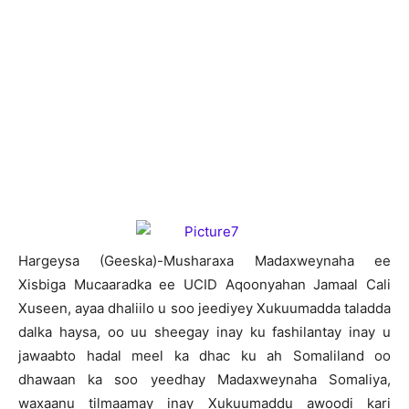
H
argeysa (Geeska)-Musharaxa Madaxweynaha ee
Xisbiga Mucaaradka ee UCID Aqoonyahan Jamaal Cali
Xuseen, ayaa dhaliilo u soo jeediyey Xukuumadda taladda
dalka haysa, oo uu sheegay inay ku fashilantay inay u
jawaabto hadal meel ka dhac ku ah Somaliland oo
dhawaan ka soo yeedhay Madaxweynaha Somaliya,
waxaanu tilmaamay inay Xukuumaddu awoodi kari