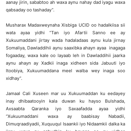
aanay jirin, sababtoo ah waxa aynu nahay dad iyagu waxa
qabsaday oo tashaday”.
Musharax Madaxweynaha Xisbiga UCID oo hadalkiisa sii
wata ayaa yidhi “Tan iyo Afartii Sanno ee ay
Xukuumaddani jirtay wada hadaladaas aynu kula jirnay
Somaliya, Dawladdihii aynu saaxibka ahayn ayaa inagaga
fogaaday, waxa kale oo layaab leh in Dawladdihii jaarka
aynu ahayn ay Xadkii inaga xidheen sida Jabuuti iyo
Itoobiya, Xukuumaddana meel walba wey inaga soo
xidhay”.
Jamaal Cali Xuseen mar uu Xukuumaddan ku eedayey
inay dhibaatooyin kala duwan ku hayso Bulshada,
Axsaabta Qaranka iyo Saxaafadda ayaa yidhi
“Xukuumaddani waxa ay baabisay Nabadii,
Dimuqraadiyadii, Xuquuqul Isaankii iyo Nidaamkii dalka ka