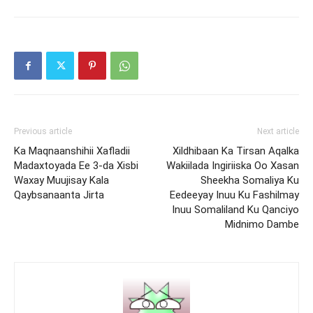
Previous article
Next article
Ka Maqnaanshihii Xafladii
Xildhibaan Ka Tirsan Aqalka
Madaxtoyada Ee 3-da Xisbi
Wakiilada Ingiriiska Oo Xasan
Waxay Muujisay Kala
Sheekha Somaliya Ku
Qaybsanaanta Jirta
Eedeeyay Inuu Ku Fashilmay
Inuu Somaliland Ku Qanciyo
Midnimo Dambe