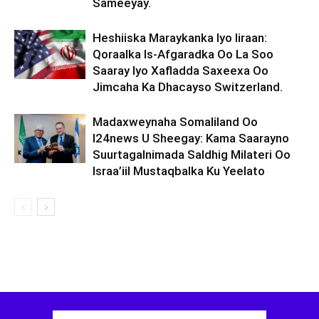
Sameeyay.
Heshiiska Maraykanka Iyo Iiraan:
Qoraalka Is-Afgaradka Oo La Soo
Saaray Iyo Xafladda Saxeexa Oo
Jimcaha Ka Dhacayso Switzerland.
Madaxweynaha Somaliland Oo
I24news U Sheegay: Kama Saarayno
Suurtagalnimada Saldhig Milateri Oo
Israa’iil Mustaqbalka Ku Yeelato