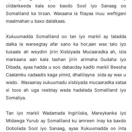
ciidankeeda kala soo baxdo Sool iyo Sanaag oo
Somaliland ka tirsan. Waxaana la filayaa inuu weftigani
maalmahan u baxo dalalkaas.
Xukuumadda Somaliland oo tan iyo markii ay taladda
dalka la wareegtay afar sano ka hor,aan wax talo iyo
tusaale ah weydiin jirin Xisbiyada Mucaaradka ah, isla
markaana aan kala tashan jirin arimaha Gudaha iyo
Dibada, ayaa hadda u soo dabacday kadib markii Beesha
Caalamku cadaadis kaga yimid, dhaliilayna sida ay wax u
wado. Waxaanay xukuumadu xisbiyada mucaaradka xataa
si toos ah uga reebtay wada hadalada Somaliland iyo
Somaliya.
Tan iyo markii Wadamada Ingiriiska, Mareykanka iyo
Midawga Yurub ay Somaliland ku amreen inay ka baxdo
Gobolada Sool iyo Sanaag, ayaa Xukuumadda oo inta