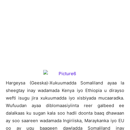
H
argeysa (Geeska)-Xukuumadda Somaliland ayaa la
sheegtay inay wadamada Kenya iyo Ethiopia u dirayso
wefti isugu jira xukuumadda iyo xisbiyada mucaaradka.
Wufuudan ayaa diblomaasiyiinta reer galbeed ee
dalalkaas ku sugan kala soo hadli doonta baaq dhawaan
ay soo saareen wadamada Ingiriiska, Maraykanka iyo EU
oo ay ugu baaqeen dawladda Somaliland inay