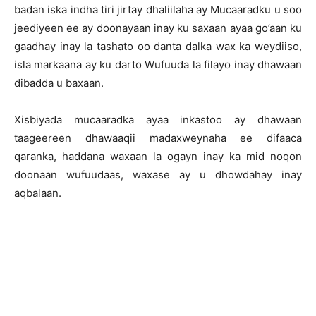
badan iska indha tiri jirtay dhaliilaha ay Mucaaradku u soo
jeediyeen ee ay doonayaan inay ku saxaan ayaa go’aan ku
gaadhay inay la tashato oo danta dalka wax ka weydiiso,
isla markaana ay ku darto Wufuuda la filayo inay dhawaan
dibadda u baxaan.
Xisbiyada mucaaradka ayaa inkastoo ay dhawaan
taageereen dhawaaqii madaxweynaha ee difaaca
qaranka, haddana waxaan la ogayn inay ka mid noqon
doonaan wufuudaas, waxase ay u dhowdahay inay
aqbalaan.