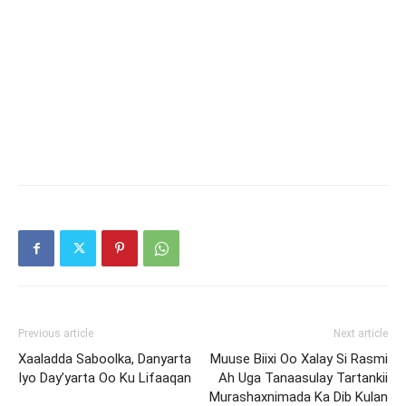
Previous article
Next article
Xaaladda Saboolka, Danyarta
Muuse Biixi Oo Xalay Si Rasmi
Iyo Day’yarta Oo Ku Lifaaqan
Ah Uga Tanaasulay Tartankii
Murashaxnimada Ka Dib Kulan