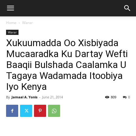
Home
Warar
Warar
Xukuumadda Oo Xisbiyada
Mucaaradka Ku Dartay Wefti
Baaqii Bulshada Caalamka U
Tagaya Wadamada Itoobiya
Iyo Kenya
By
Jamaal A. Yonis
-
June 21, 2014
809
0