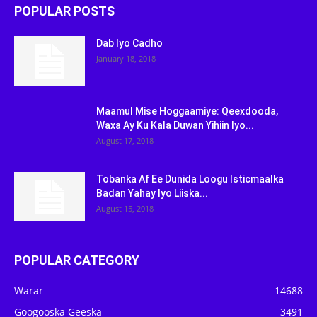
POPULAR POSTS
Dab Iyo Cadho
January 18, 2018
Maamul Mise Hoggaamiye: Qeexdooda,
Waxa Ay Ku Kala Duwan Yihiin Iyo...
August 17, 2018
Tobanka Af Ee Dunida Loogu Isticmaalka
Badan Yahay Iyo Liiska...
August 15, 2018
POPULAR CATEGORY
Warar
14688
Googooska Geeska
3491