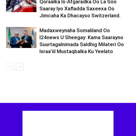
Qoraalka Is-Afgaradka Oo La Soo
Saaray Iyo Xafladda Saxeexa Oo
Jimcaha Ka Dhacayso Switzerland.
Madaxweynaha Somaliland Oo
I24news U Sheegay: Kama Saarayno
Suurtagalnimada Saldhig Milateri Oo
Israa’iil Mustaqbalka Ku Yeelato