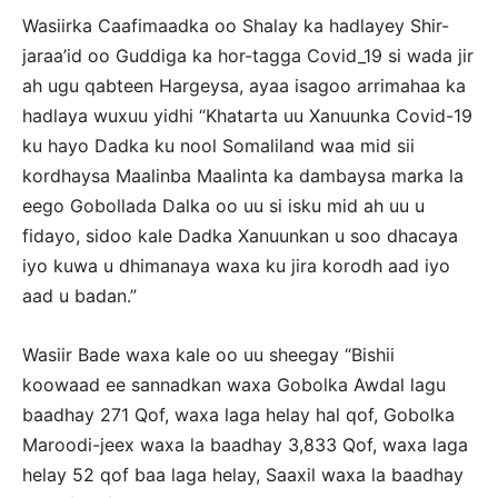
Wasiirka Caafimaadka oo Shalay ka hadlayey Shir-
jaraa’id oo Guddiga ka hor-tagga Covid_19 si wada jir
ah ugu qabteen Hargeysa, ayaa isagoo arrimahaa ka
hadlaya wuxuu yidhi “Khatarta uu Xanuunka Covid-19
ku hayo Dadka ku nool Somaliland waa mid sii
kordhaysa Maalinba Maalinta ka dambaysa marka la
eego Gobollada Dalka oo uu si isku mid ah uu u
fidayo, sidoo kale Dadka Xanuunkan u soo dhacaya
iyo kuwa u dhimanaya waxa ku jira korodh aad iyo
aad u badan.”
Wasiir Bade waxa kale oo uu sheegay “Bishii
koowaad ee sannadkan waxa Gobolka Awdal lagu
baadhay 271 Qof, waxa laga helay hal qof, Gobolka
Maroodi-jeex waxa la baadhay 3,833 Qof, waxa laga
helay 52 qof baa laga helay, Saaxil waxa la baadhay