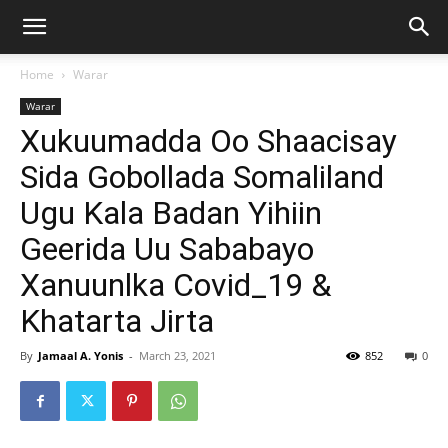
Home
Warar
Warar
Xukuumadda Oo Shaacisay
Sida Gobollada Somaliland
Ugu Kala Badan Yihiin
Geerida Uu Sababayo
Xanuunlka Covid_19 &
Khatarta Jirta
By
Jamaal A. Yonis
-
March 23, 2021
852
0