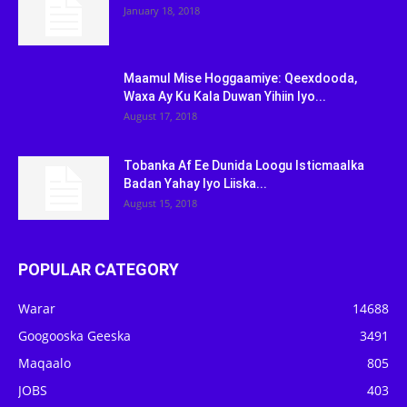
January 18, 2018
Maamul Mise Hoggaamiye: Qeexdooda,
Waxa Ay Ku Kala Duwan Yihiin Iyo...
August 17, 2018
Tobanka Af Ee Dunida Loogu Isticmaalka
Badan Yahay Iyo Liiska...
August 15, 2018
POPULAR CATEGORY
Warar
14688
Googooska Geeska
3491
Maqaalo
805
JOBS
403