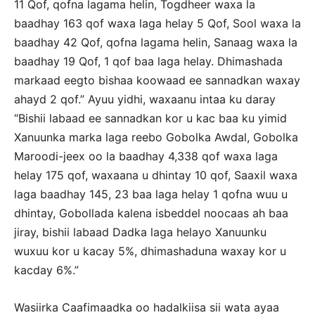
11 Qof, qofna lagama helin, Togdheer waxa la
baadhay 163 qof waxa laga helay 5 Qof, Sool waxa la
baadhay 42 Qof, qofna lagama helin, Sanaag waxa la
baadhay 19 Qof, 1 qof baa laga helay. Dhimashada
markaad eegto bishaa koowaad ee sannadkan waxay
ahayd 2 qof.” Ayuu yidhi, waxaanu intaa ku daray
“Bishii labaad ee sannadkan kor u kac baa ku yimid
Xanuunka marka laga reebo Gobolka Awdal, Gobolka
Maroodi-jeex oo la baadhay 4,338 qof waxa laga
helay 175 qof, waxaana u dhintay 10 qof, Saaxil waxa
laga baadhay 145, 23 baa laga helay 1 qofna wuu u
dhintay, Gobollada kalena isbeddel noocaas ah baa
jiray, bishii labaad Dadka laga helayo Xanuunku
wuxuu kor u kacay 5%, dhimashaduna waxay kor u
kacday 6%.”
Wasiirka Caafimaadka oo hadalkiisa sii wata ayaa