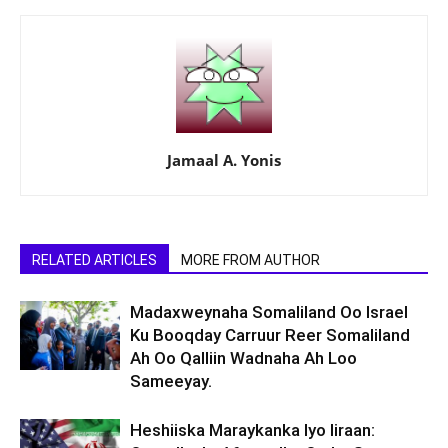
Jamaal A. Yonis
RELATED ARTICLES
MORE FROM AUTHOR
Madaxweynaha Somaliland Oo Israel
Ku Booqday Carruur Reer Somaliland
Ah Oo Qalliin Wadnaha Ah Loo
Sameeyay.
Heshiiska Maraykanka Iyo Iiraan: