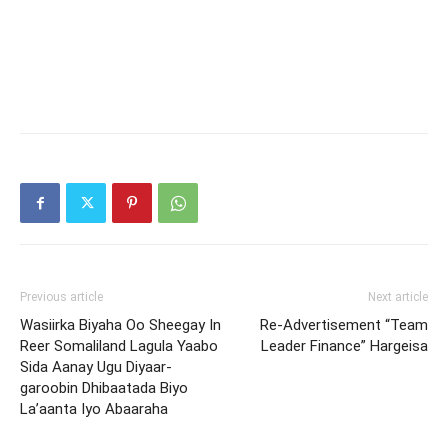
Previous article
Next article
Wasiirka Biyaha Oo Sheegay In
Re-Advertisement “Team
Reer Somaliland Lagula Yaabo
Leader Finance” Hargeisa
Sida Aanay Ugu Diyaar-
garoobin Dhibaatada Biyo
La’aanta Iyo Abaaraha