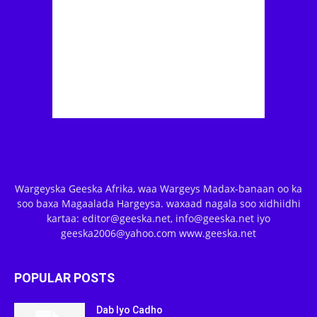
Wargeyska Geeska Afrika, waa Wargeys Madax-banaan oo ka
soo baxa Magaalada Hargeysa. waxaad nagala soo xidhiidhi
kartaa: editor@geeska.net, info@geeska.net iyo
geeska2006@yahoo.com www.geeska.net
POPULAR POSTS
Dab Iyo Cadho