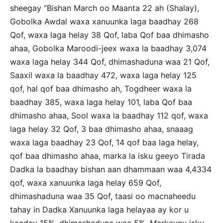
sheegay “Bishan March oo Maanta 22 ah (Shalay),
Gobolka Awdal waxa xanuunka laga baadhay 268
Qof, waxa laga helay 38 Qof, laba Qof baa dhimasho
ahaa, Gobolka Maroodi-jeex waxa la baadhay 3,074
waxa laga helay 344 Qof, dhimashaduna waa 21 Qof,
Saaxil waxa la baadhay 472, waxa laga helay 125
qof, hal qof baa dhimasho ah, Togdheer waxa la
baadhay 385, waxa laga helay 101, laba Qof baa
dhimasho ahaa, Sool waxa la baadhay 112 qof, waxa
laga helay 32 Qof, 3 baa dhimasho ahaa, snaaag
waxa laga baadhay 23 Qof, 14 qof baa laga helay,
qof baa dhimasho ahaa, marka la isku geeyo Tirada
Dadka la baadhay bishan aan dhammaan waa 4,4334
qof, waxa xanuunka laga helay 659 Qof,
dhimashaduna waa 35 Qof, taasi oo macnaheedu
tahay in Dadka Xanuunka laga helayaa ay kor u