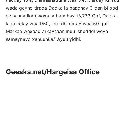
kacday 15%, dhimashaduna waa 5%. Markaynu isku
wada geyno tirada Dadka la baadhay 3-dan bilood
ee sannadkan waxa la baadhay 13,732 Qof, Dadka
laga helay waa 950, inta dhimatay waa 50 qof.
Markaa waxaad arkaysaan inuu isbeddel weyn
samaynayo xanuunka.” Ayuu yidhi.
Geeska.net/Hargeisa Office