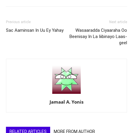
Previous article
Next article
Sac Aaminsan In Uu Ey Yahay
Wasaaradda Ciyaaraha Oo
Beenisay In La Iiibinayo Laas-
geel
Jamaal A. Yonis
RELATED ARTICLES
MORE FROM AUTHOR