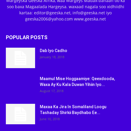
Wargeyska Geeska Afrika, waa Wargeys Madax-banaan oo ka
soo baxa Magaalada Hargeysa. waxaad nagala soo xidhiidhi
kartaa: editor@geeska.net, info@geeska.net iyo
geeska2006@yahoo.com www.geeska.net
POPULAR POSTS
Dab Iyo Cadho
January 18, 2018
Maamul Mise Hoggaamiye: Qeexdooda,
Waxa Ay Ku Kala Duwan Yihiin Iyo...
August 17, 2018
Maxaa Ka Jira In Somaliland Loogu
Tashaday Shirkii Baydhabo Ee...
June 10, 2018