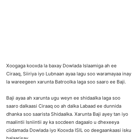
X
oogaga kooxda la baxay Dowlada Islaamiga ah ee
Ciraaq, Siiriya iyo Lubnaan ayaa lagu soo waramayaa inay
la wareegeen xarunta Batroolka laga soo saaro ee Baji.
Baji ayaa ah xarunta ugu weyn ee shidaalka laga soo
saaro dalkaasi Ciraaq oo ah dalka Labaad ee dunnida
dhanka soo saarista Shidaalka. Xarunta Baji ayey tan iyo
maalintii Isniintii ay ka socdeen dagaalo u dhexeeya
ciidamada Dowlada iyo Kooxda ISIL oo deegaankaasi isku
balaarisay.