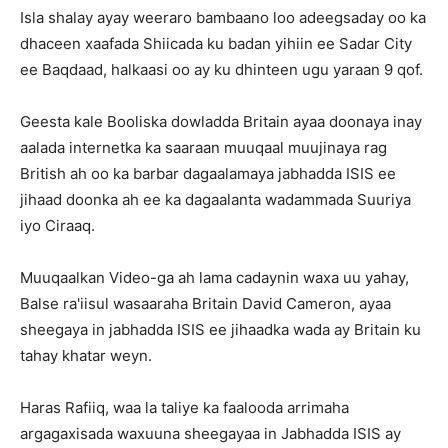
Isla shalay ayay weeraro bambaano loo adeegsaday oo ka
dhaceen xaafada Shiicada ku badan yihiin ee Sadar City
ee Baqdaad, halkaasi oo ay ku dhinteen ugu yaraan 9 qof.
Geesta kale Booliska dowladda Britain ayaa doonaya inay
aalada internetka ka saaraan muuqaal muujinaya rag
British ah oo ka barbar dagaalamaya jabhadda ISIS ee
jihaad doonka ah ee ka dagaalanta wadammada Suuriya
iyo Ciraaq.
Muuqaalkan Video-ga ah lama cadaynin waxa uu yahay,
Balse ra'iisul wasaaraha Britain David Cameron, ayaa
sheegaya in jabhadda ISIS ee jihaadka wada ay Britain ku
tahay khatar weyn.
Haras Rafiiq, waa la taliye ka faalooda arrimaha
argagaxisada waxuuna sheegayaa in Jabhadda ISIS ay