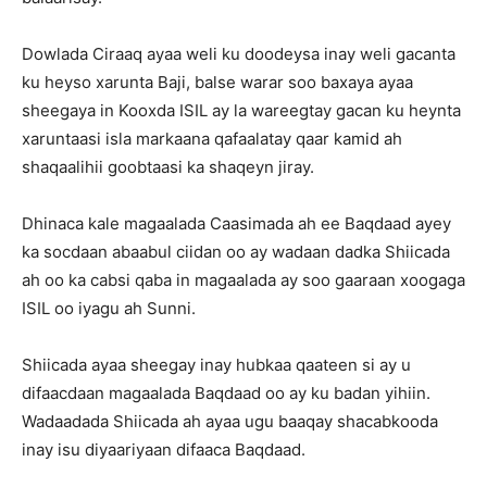
Dowlada Ciraaq ayaa weli ku doodeysa inay weli gacanta
ku heyso xarunta Baji, balse warar soo baxaya ayaa
sheegaya in Kooxda ISIL ay la wareegtay gacan ku heynta
xaruntaasi isla markaana qafaalatay qaar kamid ah
shaqaalihii goobtaasi ka shaqeyn jiray.
Dhinaca kale magaalada Caasimada ah ee Baqdaad ayey
ka socdaan abaabul ciidan oo ay wadaan dadka Shiicada
ah oo ka cabsi qaba in magaalada ay soo gaaraan xoogaga
ISIL oo iyagu ah Sunni.
Shiicada ayaa sheegay inay hubkaa qaateen si ay u
difaacdaan magaalada Baqdaad oo ay ku badan yihiin.
Wadaadada Shiicada ah ayaa ugu baaqay shacabkooda
inay isu diyaariyaan difaaca Baqdaad.