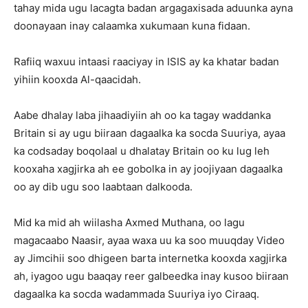
tahay mida ugu lacagta badan argagaxisada aduunka ayna
doonayaan inay calaamka xukumaan kuna fidaan.
Rafiiq waxuu intaasi raaciyay in ISIS ay ka khatar badan
yihiin kooxda Al-qaacidah.
Aabe dhalay laba jihaadiyiin ah oo ka tagay waddanka
Britain si ay ugu biiraan dagaalka ka socda Suuriya, ayaa
ka codsaday boqolaal u dhalatay Britain oo ku lug leh
kooxaha xagjirka ah ee gobolka in ay joojiyaan dagaalka
oo ay dib ugu soo laabtaan dalkooda.
Mid ka mid ah wiilasha Axmed Muthana, oo lagu
magacaabo Naasir, ayaa waxa uu ka soo muuqday Video
ay Jimcihii soo dhigeen barta internetka kooxda xagjirka
ah, iyagoo ugu baaqay reer galbeedka inay kusoo biiraan
dagaalka ka socda wadammada Suuriya iyo Ciraaq.