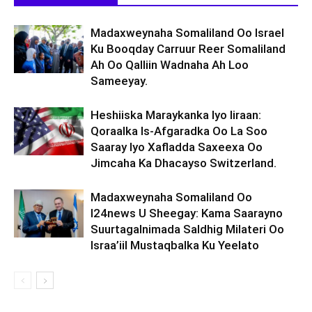
Madaxweynaha Somaliland Oo Israel
Ku Booqday Carruur Reer Somaliland
Ah Oo Qalliin Wadnaha Ah Loo
Sameeyay.
Heshiiska Maraykanka Iyo Iiraan:
Qoraalka Is-Afgaradka Oo La Soo
Saaray Iyo Xafladda Saxeexa Oo
Jimcaha Ka Dhacayso Switzerland.
Madaxweynaha Somaliland Oo
I24news U Sheegay: Kama Saarayno
Suurtagalnimada Saldhig Milateri Oo
Israa’iil Mustaqbalka Ku Yeelato