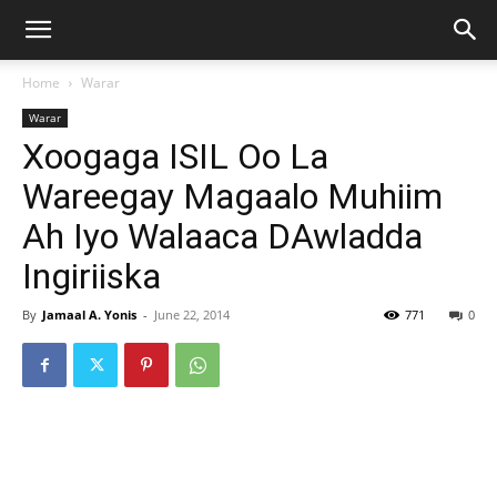
Home
Warar
Warar
Xoogaga ISIL Oo La
Wareegay Magaalo Muhiim
Ah Iyo Walaaca DAwladda
Ingiriiska
By
Jamaal A. Yonis
-
June 22, 2014
771
0