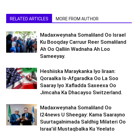
RELATED ARTICLES
MORE FROM AUTHOR
Madaxweynaha Somaliland Oo Israel
Ku Booqday Carruur Reer Somaliland
Ah Oo Qalliin Wadnaha Ah Loo
Sameeyay.
Heshiiska Maraykanka Iyo Iiraan:
Qoraalka Is-Afgaradka Oo La Soo
Saaray Iyo Xafladda Saxeexa Oo
Jimcaha Ka Dhacayso Switzerland.
Madaxweynaha Somaliland Oo
I24news U Sheegay: Kama Saarayno
Suurtagalnimada Saldhig Milateri Oo
Israa’iil Mustaqbalka Ku Yeelato