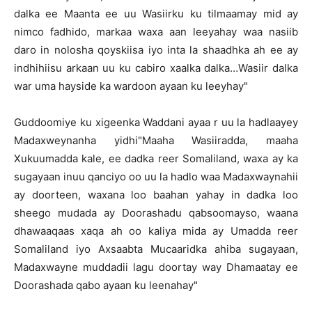
dalka ee Maanta ee uu Wasiirku ku tilmaamay mid ay
nimco fadhido, markaa waxa aan leeyahay waa nasiib
daro in nolosha qoyskiisa iyo inta la shaadhka ah ee ay
indhihiisu arkaan uu ku cabiro xaalka dalka…Wasiir dalka
war uma hayside ka wardoon ayaan ku leeyhay"
Guddoomiye ku xigeenka Waddani ayaa r uu la hadlaayey
Madaxweynanha yidhi"Maaha Wasiiradda, maaha
Xukuumadda kale, ee dadka reer Somaliland, waxa ay ka
sugayaan inuu qanciyo oo uu la hadlo waa Madaxwaynahii
ay doorteen, waxana loo baahan yahay in dadka loo
sheego mudada ay Doorashadu qabsoomayso, waana
dhawaaqaas xaqa ah oo kaliya mida ay Umadda reer
Somaliland iyo Axsaabta Mucaaridka ahiba sugayaan,
Madaxwayne muddadii lagu doortay way Dhamaatay ee
Doorashada qabo ayaan ku leenahay"