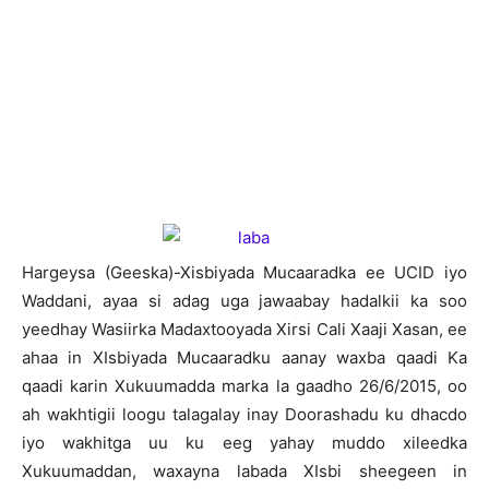
H
argeysa (Geeska)-Xisbiyada Mucaaradka ee UCID iyo
Waddani, ayaa si adag uga jawaabay hadalkii ka soo
yeedhay Wasiirka Madaxtooyada Xirsi Cali Xaaji Xasan, ee
ahaa in XIsbiyada Mucaaradku aanay waxba qaadi Ka
qaadi karin Xukuumadda marka la gaadho 26/6/2015, oo
ah wakhtigii loogu talagalay inay Doorashadu ku dhacdo
iyo wakhitga uu ku eeg yahay muddo xileedka
Xukuumaddan, waxayna labada XIsbi sheegeen in