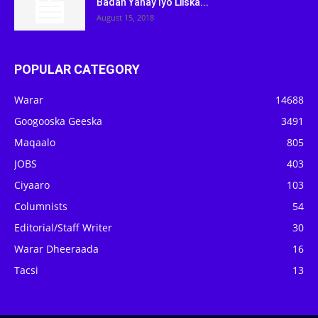
Badan Yahay Iyo Liiska...
August 15, 2018
POPULAR CATEGORY
Warar
14688
Googooska Geeska
3491
Maqaalo
805
JOBS
403
Ciyaaro
103
Columnists
54
Editorial/Staff Writer
30
Warar Dheeraada
16
Tacsi
13