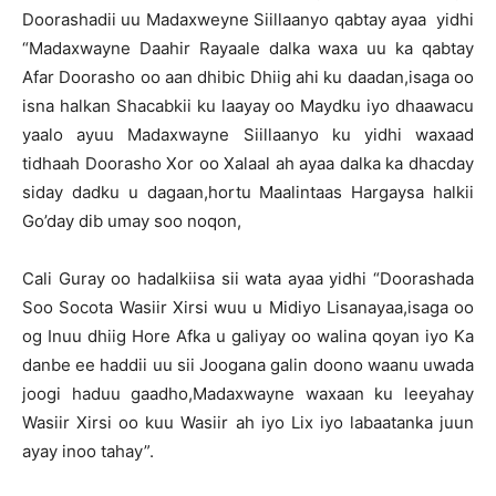
Doorashadii uu Madaxweyne Siillaanyo qabtay ayaa yidhi
“Madaxwayne Daahir Rayaale dalka waxa uu ka qabtay
Afar Doorasho oo aan dhibic Dhiig ahi ku daadan,isaga oo
isna halkan Shacabkii ku laayay oo Maydku iyo dhaawacu
yaalo ayuu Madaxwayne Siillaanyo ku yidhi waxaad
tidhaah Doorasho Xor oo Xalaal ah ayaa dalka ka dhacday
siday dadku u dagaan,hortu Maalintaas Hargaysa halkii
Go’day dib umay soo noqon,
Cali Guray oo hadalkiisa sii wata ayaa yidhi “Doorashada
Soo Socota Wasiir Xirsi wuu u Midiyo Lisanayaa,isaga oo
og Inuu dhiig Hore Afka u galiyay oo walina qoyan iyo Ka
danbe ee haddii uu sii Joogana galin doono waanu uwada
joogi haduu gaadho,Madaxwayne waxaan ku leeyahay
Wasiir Xirsi oo kuu Wasiir ah iyo Lix iyo labaatanka juun
ayay inoo tahay”.