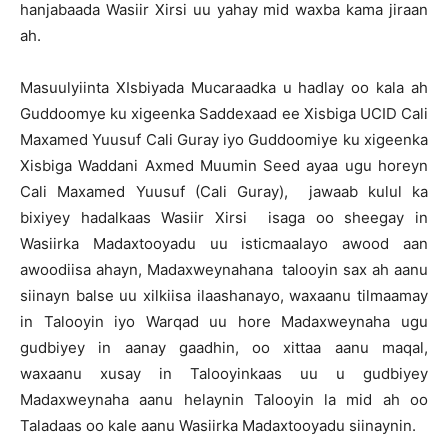
hanjabaada Wasiir Xirsi uu yahay mid waxba kama jiraan
ah.
Masuulyiinta XIsbiyada Mucaraadka u hadlay oo kala ah
Guddoomye ku xigeenka Saddexaad ee Xisbiga UCID Cali
Maxamed Yuusuf Cali Guray iyo Guddoomiye ku xigeenka
Xisbiga Waddani Axmed Muumin Seed ayaa ugu horeyn
Cali Maxamed Yuusuf (Cali Guray), jawaab kulul ka
bixiyey hadalkaas Wasiir Xirsi isaga oo sheegay in
Wasiirka Madaxtooyadu uu isticmaalayo awood aan
awoodiisa ahayn, Madaxweynahana talooyin sax ah aanu
siinayn balse uu xilkiisa ilaashanayo, waxaanu tilmaamay
in Talooyin iyo Warqad uu hore Madaxweynaha ugu
gudbiyey in aanay gaadhin, oo xittaa aanu maqal,
waxaanu xusay in Talooyinkaas uu u gudbiyey
Madaxweynaha aanu helaynin Talooyin la mid ah oo
Taladaas oo kale aanu Wasiirka Madaxtooyadu siinaynin.