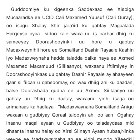
Guddoomiye ku xigeenka Saddexaad ee Xisbiga
Mucaaradka ee UCID Cali Maxamed Yuusuf (Cali Guray),
oo isagu Shalay Shir jara’iid ku qabtay Magaalada
Hargeysa ayaa sidoo kale waxa uu is barbar dhig ku
sameeyey Doorashooyinkii uu hore u qabtay
Madaxweynihii hore ee Somaliland Daahir Rayaale Kaahin
iyo Madaxweynaha hadda taladda dalka haya ee Axmed
Maxamed Maxamuud (Siillaanyo), waxaanu iftiimiyey in
Doorashooyinkaas uu qabtay Daahir Rayaale ay ahaayeen
qaar si fiican u qabsoomay, oo wax dhiig ahi ku daadan,
balse Doorashada qudha ee uu Axmed Siillaanyo uu
qabtay uu Dhiig ku daatay, waxaanu yidhi isaga oo
arimahaas ka hadlaya “Madaxwaynaha Somaliland Anigu
waxaan u gudbiyay Qoraal talooyin ah oo aan Ogahay
inaanu maqal ayaan u Gudbiyay oo taladaydaas mid
dhaanta inaanu helay oo Xirsi Siinayn Ayaan hubaa,Ninka
weyne ee Madaxwaynaha ah ee yidhi muddo Xileedkii