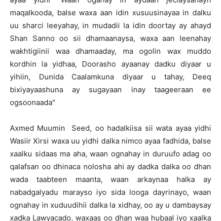
maqalkooda, balse waxa aan idin xusuusinayaa in dalku
uu sharci leeyahay, in mudadii la idin doortay ay ahayd
Shan Sanno oo sii dhamaanaysa, waxa aan leenahay
wakhtigiinii waa dhamaaday, ma ogolin wax muddo
kordhin la yidhaa, Doorasho ayaanay dadku diyaar u
yihiin, Dunida Caalamkuna diyaar u tahay, Deeq
bixiyayaashuna ay sugayaan inay taageeraan ee
ogsoonaada"
Axmed Muumin Seed, oo hadalkiisa sii wata ayaa yidhi
Wasiir Xirsi waxa uu yidhi dalka nimco ayaa fadhida, balse
xaalku sidaas ma aha, waan ognahay in duruufo adag oo
qalafsan oo dhinaca nolosha ahi ay dadka dalka oo dhan
wada taabteen maanta, waan arkaynaa halka ay
nabadgalyadu marayso iyo sida looga dayrinayo, waan
ognahay in xuduudihii dalka la xidhay, oo ay u dambaysay
xadka Lawyacado, waxaas oo dhan waa hubaal iyo xaalka