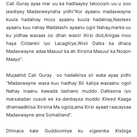
Cali Guray ayaa mar uu ka hadlaayey taloooyin uu u soo
jeediyey Madaxweynaha yidhi”Kor ayaanu madaxwayne
kuula hadalnay Hoos ayaanu kuula hadalnay,Nasteex
ayaanu kuu nahay Wadatashi ayaanu ogol Nahay,marka uu
ku yidhaa waxaas oo dhan wasiir Xirsi diid,Anigaa inoo
haya Ciidankii iyo Lacagtiiye,Wixii Dalka ka dhaca
Madaxwayne adaa Masuul ka ah Xirsina Masuul ka Noqon
Maayo”.
Mujaahid Cali Guray oo hadalkiisa sii wata ayaa yidhi
“Madaxwayne waxa kuu hadhay Bil kaliya waxaanu ogol
Nahay inaanu kawada tashano muddo Dalkeena iyo
marxaladan cusub ee ka danbaysa muddo Xileed Kaaga
dhamaadkiisa Xirsina Ma ogola,ama Xirsi ayaad raacaysaa
Madaxwayne ama Somaliland”.
Dhinaca kale Guddoomiye ku xigeenka XIsbiga