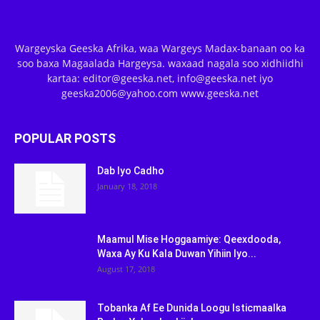
Wargeyska Geeska Afrika, waa Wargeys Madax-banaan oo ka
soo baxa Magaalada Hargeysa. waxaad nagala soo xidhiidhi
kartaa: editor@geeska.net, info@geeska.net iyo
geeska2006@yahoo.com www.geeska.net
POPULAR POSTS
Dab Iyo Cadho
January 18, 2018
Maamul Mise Hoggaamiye: Qeexdooda,
Waxa Ay Ku Kala Duwan Yihiin Iyo...
August 17, 2018
Tobanka Af Ee Dunida Loogu Isticmaalka