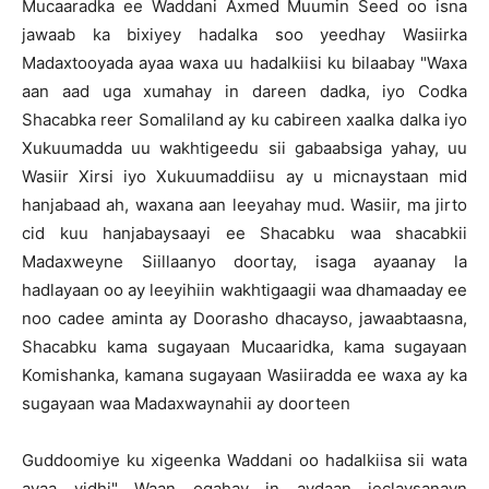
Mucaaradka ee Waddani Axmed Muumin Seed oo isna
jawaab ka bixiyey hadalka soo yeedhay Wasiirka
Madaxtooyada ayaa waxa uu hadalkiisi ku bilaabay "Waxa
aan aad uga xumahay in dareen dadka, iyo Codka
Shacabka reer Somaliland ay ku cabireen xaalka dalka iyo
Xukuumadda uu wakhtigeedu sii gabaabsiga yahay, uu
Wasiir Xirsi iyo Xukuumaddiisu ay u micnaystaan mid
hanjabaad ah, waxana aan leeyahay mud. Wasiir, ma jirto
cid kuu hanjabaysaayi ee Shacabku waa shacabkii
Madaxweyne Siillaanyo doortay, isaga ayaanay la
hadlayaan oo ay leeyihiin wakhtigaagii waa dhamaaday ee
noo cadee aminta ay Doorasho dhacayso, jawaabtaasna,
Shacabku kama sugayaan Mucaaridka, kama sugayaan
Komishanka, kamana sugayaan Wasiiradda ee waxa ay ka
sugayaan waa Madaxwaynahii ay doorteen
Guddoomiye ku xigeenka Waddani oo hadalkiisa sii wata
ayaa yidhi" Waan ogahay in aydaan jeclaysanayn