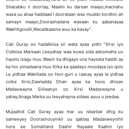
Shacabku ii doortay, Maalin ku darsan maayo,macnahu
waxa uu ahaa haddaad I doorataan wax muddo kordhin ah
samayn maayo,Doorashadana waxaan ku qabanayaa
Wakhtigoodii,Wacadkaasna wuu ka baxay”.
Cali Guray oo hadalkiisa sii wata ayaa yidhi ”Xirsi iyo
Colkiisa Markaan Leeyahay waa kuwa sida adoomaha uu
haysto isagu inuu Wasiir ka dhigayo una haysata haddii ay
ka hor yimadaana inuu Xilka ka qaadayo moodaya iyo qolo
La yidhaa Wakiilada oo Hun-guri u raacay ayaa la yidhaa
colka Xirsi,Dawladda Dhan ayaa ka hoos dhisan
Madaxwayne Siillaanyo oo Xirsi Madaxwayne u
yahay,Anaga Marka uu leeyahayna sidaas ayuu u jeedaa.
Mujaahid Cali Guray ayaa mar uu isbarbar dhig ku
sameeyey Doorashooyinkii uu qabtay Madaxweynihii
hore ee Somaliland Daahir Rayaale Kaahin iyo