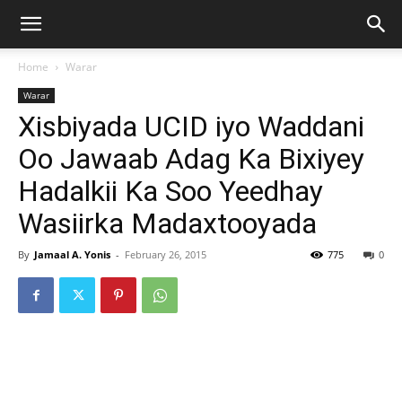
Home
Warar
Warar
Xisbiyada UCID iyo Waddani
Oo Jawaab Adag Ka Bixiyey
Hadalkii Ka Soo Yeedhay
Wasiirka Madaxtooyada
By
Jamaal A. Yonis
-
February 26, 2015
775
0