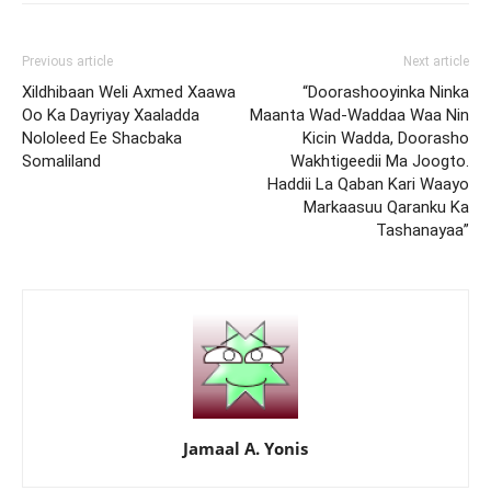
Previous article
Next article
Xildhibaan Weli Axmed Xaawa
“Doorashooyinka Ninka
Oo Ka Dayriyay Xaaladda
Maanta Wad-Waddaa Waa Nin
Nololeed Ee Shacbaka
Kicin Wadda, Doorasho
Somaliland
Wakhtigeedii Ma Joogto.
Haddii La Qaban Kari Waayo
Markaasuu Qaranku Ka
Tashanayaa”
Jamaal A. Yonis