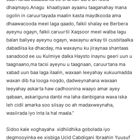
dhaqmayo.Anagu khaatiyaan ayaanu taaganahay mana
ogolin in caruurtayada maalin kasta maydkooda ama
dhaawacooda meel laga qaado, falkii shalay ee Berbera
ayeynu ogayn, falkii caruurtii Xaqsoor meel walba lagu
balan baliyey ayeynu ogayn, waxaynu arkay tii cusbitaalka
dabadiisa ka dhacday, ma waxaynu ku jiraynaa shantaas
sanadood ee uu Kulmiye dalka Haysto inaynu geeri uun u
taagnaano,ma tacsi ayeynu u taagnaan, caruurtana ma
xabad uun baa laga ilaalin, waxaan leeyahay xukuumadda
waxan dib ha looga noqdo, dadweynahana waxaan
leeyahay askarta haw cadhoonina waayo amar ayey
qabaan, askariguna danbi ma laha danbigana waxa iska
leh cidii amarka soo siisay oo ah madaxweynaha,
wasiirada iyo inta la hal maala.”
Sidoo kale xoghayaha xidhiidhika gobolada iyo
degmooyinka ee xisbiga Ucid Cabdiqani Ibraahin Yuusuf