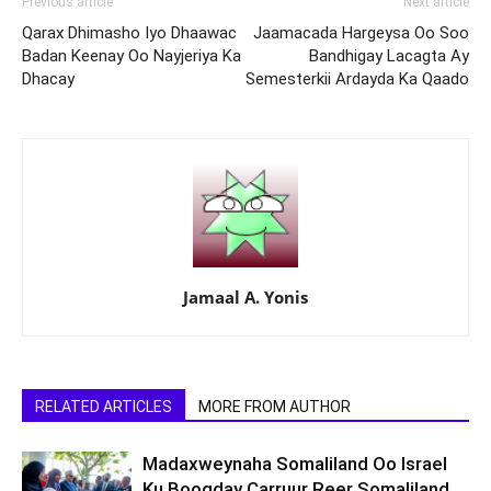
Previous article
Next article
Qarax Dhimasho Iyo Dhaawac
Jaamacada Hargeysa Oo Soo
Badan Keenay Oo Nayjeriya Ka
Bandhigay Lacagta Ay
Dhacay
Semesterkii Ardayda Ka Qaado
Jamaal A. Yonis
RELATED ARTICLES
MORE FROM AUTHOR
Madaxweynaha Somaliland Oo Israel
Ku Booqday Carruur Reer Somaliland