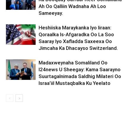
Ah Oo Qalliin Wadnaha Ah Loo
Sameeyay.
Heshiiska Maraykanka Iyo Iiraan:
Qoraalka Is-Afgaradka Oo La Soo
Saaray Iyo Xafladda Saxeexa Oo
Jimcaha Ka Dhacayso Switzerland.
Madaxweynaha Somaliland Oo
I24news U Sheegay: Kama Saarayno
Suurtagalnimada Saldhig Milateri Oo
Israa’iil Mustaqbalka Ku Yeelato