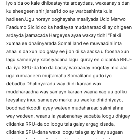
iyo sida oo kale dhibaataynta ardaydaas, waxaanay sidan
ku sheegeen shir jaraa’id oo ay warbaahinta kula
hadleen.Ugu horayn xoghayaha maaliyada Ucid Marwo
Faadumo Siciid oo ka hadlaysa mudaharaadkii ay dhigeen
ardayda jaamacada Hargeysa ayaa waxay tidhi “Falkii
xumaa ee dhalinyarada Somaliland ee muwaadiniinta
ahaa sida xun loo galay ee jidh dilka aadka u foosha xun
lagu sameeyey xabsiyadana lagu guray ee ciidanka RRU-
da iyo SPU-da loo dalbaday waxaanay noqotay mid aad
uga xumaadeen mujtamaha Somaliland gudo iyo
debadba.Dhalinyaradu way diidi karaan wax
mudaharaadna way samayn karaan waana xaq uu qofku
leeyahay inuu sameeyo marka uu wax ka dhiidhiyayo,
boodhadhkoodii ayey wateen mudaharaad salmi ahna
way wadeen, waanu la yaabanahay sababta loogu dhigay
ciidanka RRU-da oo loogu tala galay argagixisada,
ciidanka SPU-dana waxa loogu tala galay inay sugaan