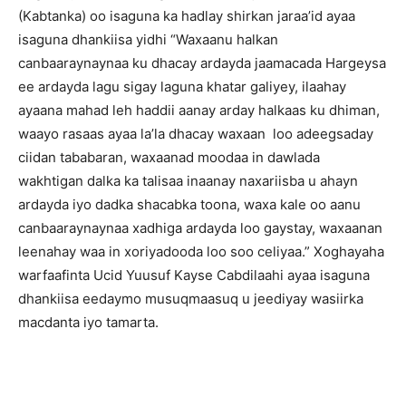
(Kabtanka) oo isaguna ka hadlay shirkan jaraa’id ayaa
isaguna dhankiisa yidhi “Waxaanu halkan
canbaaraynaynaa ku dhacay ardayda jaamacada Hargeysa
ee ardayda lagu sigay laguna khatar galiyey, ilaahay
ayaana mahad leh haddii aanay arday halkaas ku dhiman,
waayo rasaas ayaa la’la dhacay waxaan loo adeegsaday
ciidan tababaran, waxaanad moodaa in dawlada
wakhtigan dalka ka talisaa inaanay naxariisba u ahayn
ardayda iyo dadka shacabka toona, waxa kale oo aanu
canbaaraynaynaa xadhiga ardayda loo gaystay, waxaanan
leenahay waa in xoriyadooda loo soo celiyaa.” Xoghayaha
warfaafinta Ucid Yuusuf Kayse Cabdilaahi ayaa isaguna
dhankiisa eedaymo musuqmaasuq u jeediyay wasiirka
macdanta iyo tamarta.