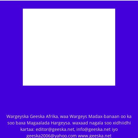
Wargeyska Geeska Afrika, waa Wargeys Madax-banaan oo ka
soo baxa Magaalada Hargeysa. waxaad nagala soo xidhiidhi
kartaa: editor@geeska.net, info@geeska.net iyo
geeska2006@yahoo.com www.geeska.net