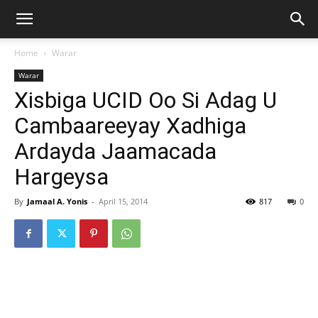
Home
Warar
Warar
Xisbiga UCID Oo Si Adag U
Cambaareeyay Xadhiga
Ardayda Jaamacada
Hargeysa
By
Jamaal A. Yonis
-
April 15, 2014
817
0