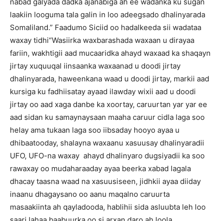
nabad galyada dadka ajanabiga ah ee wadanka ku sugan
laakiin looguma tala galin in loo adeegsado dhalinyarada
Somaliland.” Faadumo Siciid oo hadalkeeda sii wadataa
waxay tidhi“Wasiirka waxbarashada waxaan u dirayaa
fariin, wakhtigii aad mucaaridka ahayd waxaad ka shaqayn
jirtay xuquuqal iinsaanka waxaanad u doodi jirtay
dhalinyarada, haweenkana waad u doodi jirtay, markii aad
kursiga ku fadhiisatay ayaad ilawday wixii aad u doodi
jirtay oo aad xaga danbe ka xoortay, caruurtan yar yar ee
aad sidan ku samaynaysaan maaha caruur cidla laga soo
helay ama tukaan laga soo iibsaday hooyo ayaa u
dhibaatooday, shalayna waxaanu xasuusay dhalinyaradii
UFO, UFO-na waxay ahayd dhalinyaro dugsiyadii ka soo
rawaxay oo mudaharaaday ayaa beerka xabad lagala
dhacay taasna waad na xasuusiseen, jidhkii ayaa diiday
inaanu dhagaysano oo aanu maqalno caruurta
masaakiinta ah qayladooda, hablihii sida asluubta leh loo
saari lahaa baabuurka oo si arxan daro ah loola