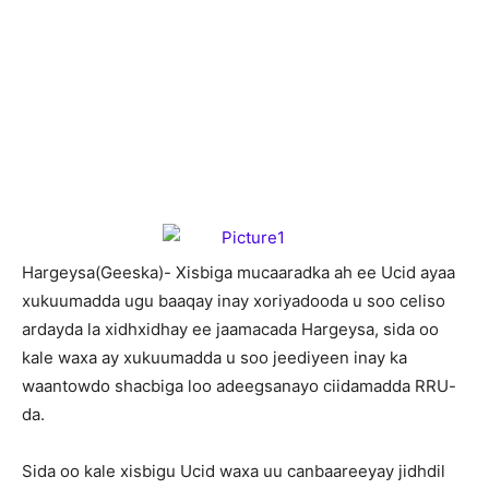
H
argeysa(Geeska)- Xisbiga mucaaradka ah ee Ucid ayaa
xukuumadda ugu baaqay inay xoriyadooda u soo celiso
ardayda la xidhxidhay ee jaamacada Hargeysa, sida oo
kale waxa ay xukuumadda u soo jeediyeen inay ka
waantowdo shacbiga loo adeegsanayo ciidamadda RRU-
da.
Sida oo kale xisbigu Ucid waxa uu canbaareeyay jidhdil