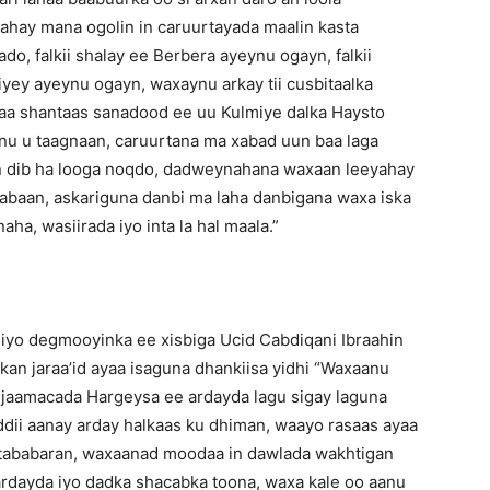
hay mana ogolin in caruurtayada maalin kasta
, falkii shalay ee Berbera ayeynu ogayn, falkii
iyey ayeynu ogayn, waxaynu arkay tii cusbitaalka
naa shantaas sanadood ee uu Kulmiye dalka Haysto
nu u taagnaan, caruurtana ma xabad uun baa laga
n dib ha looga noqdo, dadweynahana waxaan leeyahay
baan, askariguna danbi ma laha danbigana waxa iska
ha, wasiirada iyo inta la hal maala.”
iyo degmooyinka ee xisbiga Ucid Cabdiqani Ibraahin
kan jaraa’id ayaa isaguna dhankiisa yidhi “Waxaanu
jaamacada Hargeysa ee ardayda lagu sigay laguna
ddii aanay arday halkaas ku dhiman, waayo rasaas ayaa
 tababaran, waxaanad moodaa in dawlada wakhtigan
 ardayda iyo dadka shacabka toona, waxa kale oo aanu