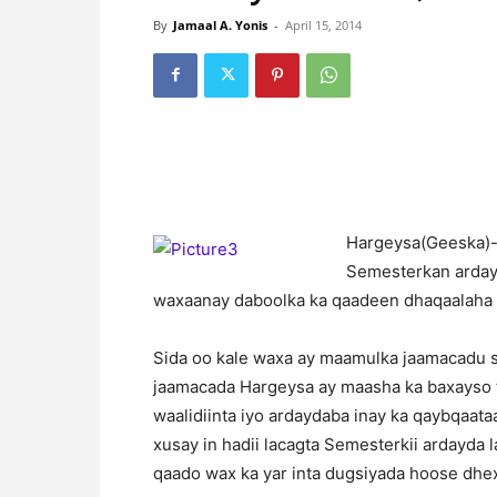
By
Jamaal A. Yonis
-
April 15, 2014
H
argeysa(Geeska)-
Semesterkan ardayd
waxaanay daboolka ka qaadeen dhaqaalaha a
Sida oo kale waxa ay maamulka jaamacadu sh
jaamacada Hargeysa ay maasha ka baxayso
waalidiinta iyo ardaydaba inay ka qaybqaataa
xusay in hadii lacagta Semesterkii ardayda 
qaado wax ka yar inta dugsiyada hoose dhex