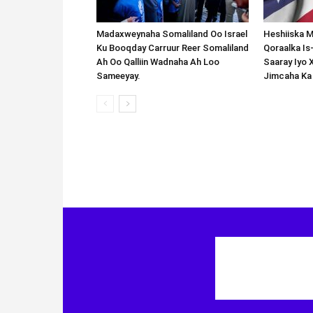
Madaxweynaha Somaliland Oo Israel
Heshiiska M
Ku Booqday Carruur Reer Somaliland
Qoraalka I
Ah Oo Qalliin Wadnaha Ah Loo
Saaray Iyo 
Sameeyay.
Jimcaha Ka