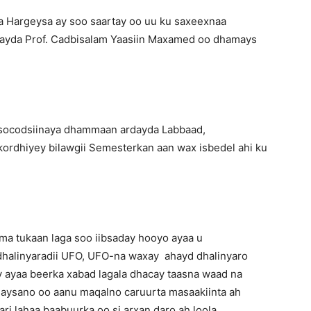
 Hargeysa ay soo saartay oo uu ku saxeexnaa
ayda Prof. Cadbisalam Yaasiin Maxamed oo dhamays
socodsiinaya dhammaan ardayda Labbaad,
 kordhiyey bilawgii Semesterkan aan wax isbedel ahi ku
 tukaan laga soo iibsaday hooyo ayaa u
dhalinyaradii UFO, UFO-na waxay ahayd dhalinyaro
 ayaa beerka xabad lagala dhacay taasna waad na
agaysano oo aanu maqalno caruurta masaakiinta ah
aari lahaa baabuurka oo si arxan daro ah loola