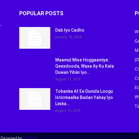
POPULAR POSTS
P
-
Dab Iyo Cadho
W
January 18, 2018
G
M
J
Maamul Mise Hoggaamiye:
Qeexdooda, Waxa Ay Ku Kala
C
Duwan Yihiin Iyo...
C
August 17, 2018
Ed
Tobanka Af Ee Dunida Loogu
W
Isticmaalka Badan Yahay Iyo
Liiska...
Ta
August 15, 2018
| Designed by
SomSite