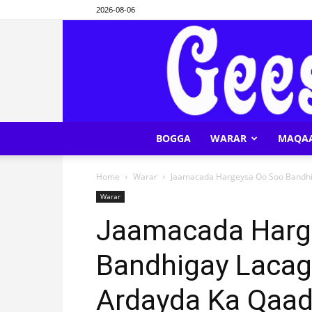
2026-08-06
BOGGA
WARAR
MAQA
Home
Warar
Jaamacada Hargeysa Oo Soo Bandhi
Warar
Jaamacada Harg
Bandhigay Lacag
Ardayda Ka Qaa