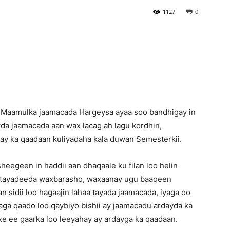
1127
0
Newspaper
Maamulka jaamacada Hargeysa ayaa soo bandhigay in
a jaamacada aan wax lacag ah lagu kordhin,
y ka qaadaan kuliyadaha kala duwan Semesterkii.
eegeen in haddii aan dhaqaale ku filan loo helin
 tayadeeda waxbarasho, waxaanay ugu baaqeen
n sidii loo hagaajin lahaa tayada jaamacada, iyaga oo
laga qaado loo qaybiyo bishii ay jaamacadu ardayda ka
e ee gaarka loo leeyahay ay ardayga ka qaadaan.