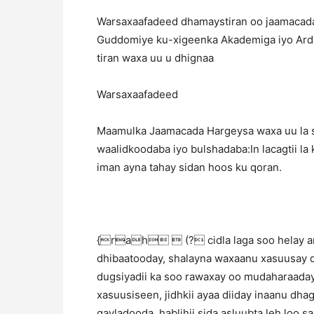
Warsaxaafadeed dhamaystiran oo jaamacada
Guddomiye ku-xigeenka Akademiga iyo Ard
tiran waxa uu u dhignaa
Warsaxaafadeed
Maamulka Jaamacada Hargeysa waxa uu la 
waalidkoodaba iyo bulshadaba:In lacagtii la
iman ayna tahay sidan hoos ku qoran.
{rah  (? cidla laga soo helay ama
dhibaatooday, shalayna waxaanu xasuusay 
dugsiyadii ka soo rawaxay oo mudaharaaday
xasuusiseen, jidhkii ayaa diiday inaanu dh
qayladooda, hablihii sida asluubta leh loo s