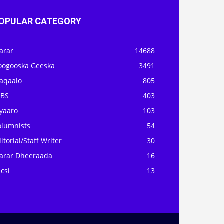
OPULAR CATEGORY
arar
14688
oogooska Geeska
3491
aqaalo
805
OBS
403
iyaaro
103
olumnists
54
itorial/Staff Writer
30
arar Dheeraada
16
csi
13