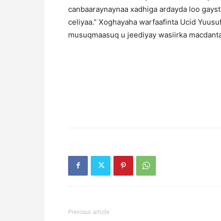
canbaaraynaynaa xadhiga ardayda loo gayst
celiyaa.” Xoghayaha warfaafinta Ucid Yuus
musuqmaasuq u jeediyay wasiirka macdanta 
Previous article