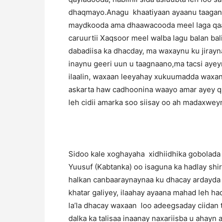
dhaqmayo.Anagu khaatiyaan ayaanu taagana
maydkooda ama dhaawacooda meel laga qaado
caruurtii Xaqsoor meel walba lagu balan bal
dabadiisa ka dhacday, ma waxaynu ku jiray
inaynu geeri uun u taagnaano,ma tacsi ayey
ilaalin, waxaan leeyahay xukuumadda waxa
askarta haw cadhoonina waayo amar ayey qa
leh cidii amarka soo siisay oo ah madaxweyna
Sidoo kale xoghayaha xidhiidhika gobolada 
Yuusuf (Kabtanka) oo isaguna ka hadlay shir
halkan canbaaraynaynaa ku dhacay ardayda 
khatar galiyey, ilaahay ayaana mahad leh ha
la’la dhacay waxaan loo adeegsaday ciidan
dalka ka talisaa inaanay naxariisba u ahayn