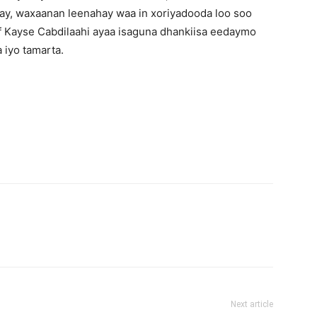
ay, waxaanan leenahay waa in xoriyadooda loo soo
uf Kayse Cabdilaahi ayaa isaguna dhankiisa eedaymo
iyo tamarta.
Next article