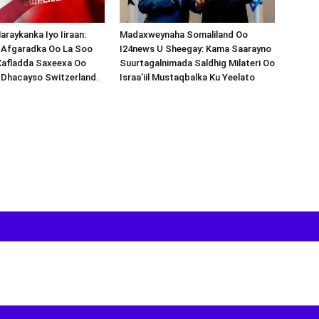
araykanka Iyo Iiraan:
Madaxweynaha Somaliland Oo
s-Afgaradka Oo La Soo
I24news U Sheegay: Kama Saarayno
Xafladda Saxeexa Oo
Suurtagalnimada Saldhig Milateri Oo
 Dhacayso Switzerland.
Israa’iil Mustaqbalka Ku Yeelato