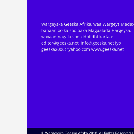
Wargeyska Geeska Afrika, waa Wargeys Madax
banaan oo ka soo baxa Magaalada Hargeysa.
waxaad nagala soo xidhiidhi kartaa:
editor@geeska.net, info@geeska.net iyo
geeska2006@yahoo.com www.geeska.net
© Wargeyska Geeska Afrika 2018, All Rights Reserved 