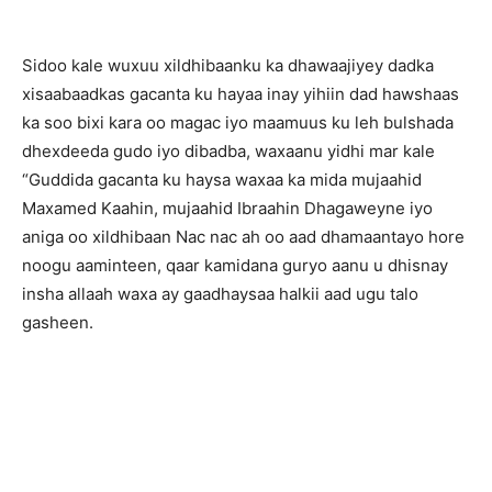
Sidoo kale wuxuu xildhibaanku ka dhawaajiyey dadka
xisaabaadkas gacanta ku hayaa inay yihiin dad hawshaas
ka soo bixi kara oo magac iyo maamuus ku leh bulshada
dhexdeeda gudo iyo dibadba, waxaanu yidhi mar kale
“Guddida gacanta ku haysa waxaa ka mida mujaahid
Maxamed Kaahin, mujaahid Ibraahin Dhagaweyne iyo
aniga oo xildhibaan Nac nac ah oo aad dhamaantayo hore
noogu aaminteen, qaar kamidana guryo aanu u dhisnay
insha allaah waxa ay gaadhaysaa halkii aad ugu talo
gasheen.