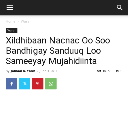
Home
Warar
Warar
Xildhibaan Nacnac Oo Soo
Bandhigay Sanduuq Loo
Sameeyay Mujahidiinta
By
Jamaal A. Yonis
-
June 3, 2011
1018
0