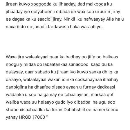
jireen kuwo xoogooda ku jihaaday, dad malkooda ku
jihaaday iyo qolyaheenii dibada ee wax soo uruurin jiray
ee dagaalka ku saacidi jiray. Ninkii ku nafwaayay Alle ha u
naxariisto oo janadii fardawasa haka waraabiyo.
Waxa jira walaalayaal qaar ka hadhay oo jiifa oo halkaas
noogu yimidaa oo labaatankaa sanadood kaadidu ka
da’aysay, qaar xabado ku jiraan iyo kuwo sanka dhiig ka
da’aayo, walaalayaal waxan idinka codsanaynaa illaahay
danbigiina ha dhaafee xisaab ayaan u furnay dadkaasi
wadanka u soo halgamay ee tabaalaysan, markaa qof
waliba waxa uu helaayo gudo iyo dibadba ha ugu soo
shubo xisaabaadka ka furan Dahabshiil ee namerkeenu
yahay HRGD 17060 ”