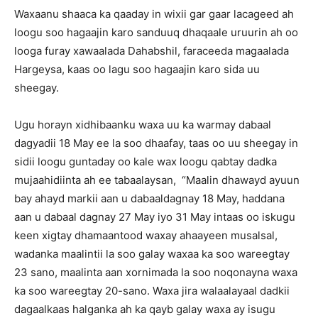
Waxaanu shaaca ka qaaday in wixii gar gaar lacageed ah
loogu soo hagaajin karo sanduuq dhaqaale uruurin ah oo
looga furay xawaalada Dahabshil, faraceeda magaalada
Hargeysa, kaas oo lagu soo hagaajin karo sida uu
sheegay.
Ugu horayn xidhibaanku waxa uu ka warmay dabaal
dagyadii 18 May ee la soo dhaafay, taas oo uu sheegay in
sidii loogu guntaday oo kale wax loogu qabtay dadka
mujaahidiinta ah ee tabaalaysan, “Maalin dhawayd ayuun
bay ahayd markii aan u dabaaldagnay 18 May, haddana
aan u dabaal dagnay 27 May iyo 31 May intaas oo iskugu
keen xigtay dhamaantood waxay ahaayeen musalsal,
wadanka maalintii la soo galay waxaa ka soo wareegtay
23 sano, maalinta aan xornimada la soo noqonayna waxa
ka soo wareegtay 20-sano. Waxa jira walaalayaal dadkii
dagaalkaas halganka ah ka qayb galay waxa ay isugu