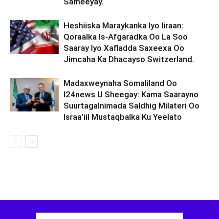
Sameeyay.
Heshiiska Maraykanka Iyo Iiraan:
Qoraalka Is-Afgaradka Oo La Soo
Saaray Iyo Xafladda Saxeexa Oo
Jimcaha Ka Dhacayso Switzerland.
Madaxweynaha Somaliland Oo
I24news U Sheegay: Kama Saarayno
Suurtagalnimada Saldhig Milateri Oo
Israa’iil Mustaqbalka Ku Yeelato