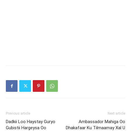
Previous article
Next article
Dadkii Loo Haystay Guryo
Ambassador Mahiga Oo
Gubistii Hargeysa Oo
Dhakafaar Ku Tilmaamay Xal U