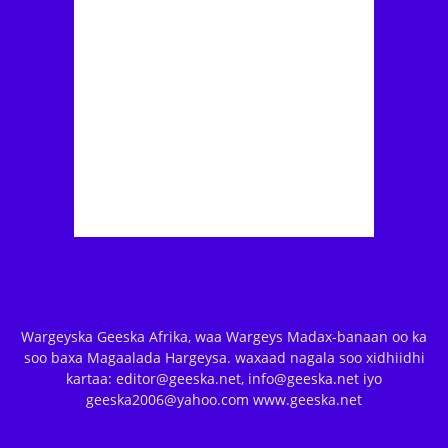
Wargeyska Geeska Afrika, waa Wargeys Madax-banaan oo ka
soo baxa Magaalada Hargeysa. waxaad nagala soo xidhiidhi
kartaa: editor@geeska.net, info@geeska.net iyo
geeska2006@yahoo.com www.geeska.net