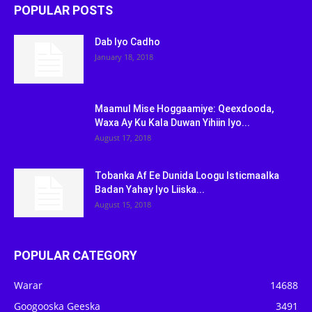
POPULAR POSTS
Dab Iyo Cadho
January 18, 2018
Maamul Mise Hoggaamiye: Qeexdooda,
Waxa Ay Ku Kala Duwan Yihiin Iyo...
August 17, 2018
Tobanka Af Ee Dunida Loogu Isticmaalka
Badan Yahay Iyo Liiska...
August 15, 2018
POPULAR CATEGORY
Warar
14688
Googooska Geeska
3491