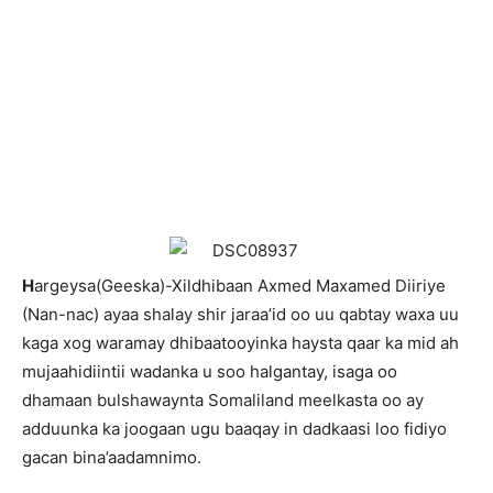
H
argeysa(Geeska)-Xildhibaan Axmed Maxamed Diiriye
(Nan-nac) ayaa shalay shir jaraa’id oo uu qabtay waxa uu
kaga xog waramay dhibaatooyinka haysta qaar ka mid ah
mujaahidiintii wadanka u soo halgantay, isaga oo
dhamaan bulshawaynta Somaliland meelkasta oo ay
adduunka ka joogaan ugu baaqay in dadkaasi loo fidiyo
gacan bina’aadamnimo.