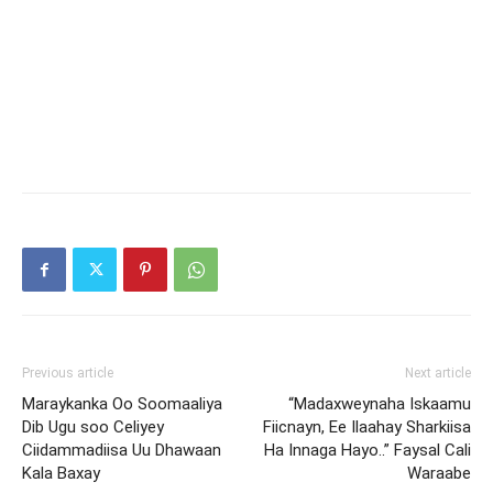
Previous article
Next article
Maraykanka Oo Soomaaliya
“Madaxweynaha Iskaamu
Dib Ugu soo Celiyey
Fiicnayn, Ee Ilaahay Sharkiisa
Ciidammadiisa Uu Dhawaan
Ha Innaga Hayo..” Faysal Cali
Kala Baxay
Waraabe