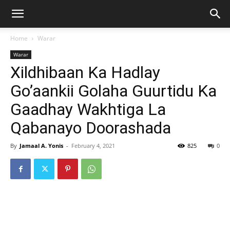
Home
Warar
Warar
Xildhibaan Ka Hadlay
Go’aankii Golaha Guurtidu Ka
Gaadhay Wakhtiga La
Qabanayo Doorashada
By
Jamaal A. Yonis
-
February 4, 2021
825
0