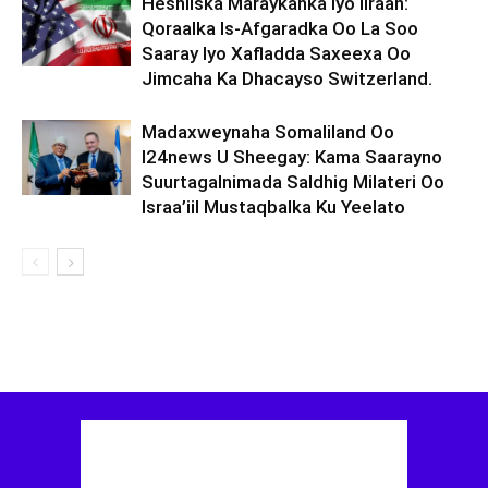
Heshiiska Maraykanka Iyo Iiraan:
Qoraalka Is-Afgaradka Oo La Soo
Saaray Iyo Xafladda Saxeexa Oo
Jimcaha Ka Dhacayso Switzerland.
Madaxweynaha Somaliland Oo
I24news U Sheegay: Kama Saarayno
Suurtagalnimada Saldhig Milateri Oo
Israa’iil Mustaqbalka Ku Yeelato