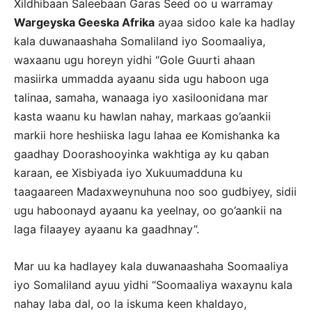
Xildhibaan Saleebaan Garas Seed oo u warramay
Wargeyska Geeska Afrika
ayaa sidoo kale ka hadlay
kala duwanaashaha Somaliland iyo Soomaaliya,
waxaanu ugu horeyn yidhi “Gole Guurti ahaan
masiirka ummadda ayaanu sida ugu haboon uga
talinaa, samaha, wanaaga iyo xasiloonidana mar
kasta waanu ku hawlan nahay, markaas go’aankii
markii hore heshiiska lagu lahaa ee Komishanka ka
gaadhay Doorashooyinka wakhtiga ay ku qaban
karaan, ee Xisbiyada iyo Xukuumadduna ku
taagaareen Madaxweynuhuna noo soo gudbiyey, sidii
ugu haboonayd ayaanu ka yeelnay, oo go’aankii na
laga filaayey ayaanu ka gaadhnay”.
Mar uu ka hadlayey kala duwanaashaha Soomaaliya
iyo Somaliland ayuu yidhi “Soomaaliya waxaynu kala
nahay laba dal, oo la iskuma keen khaldayo,