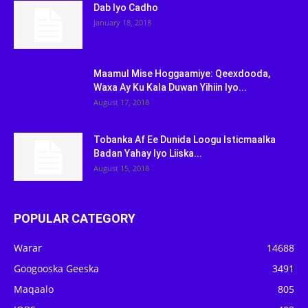
Dab Iyo Cadho
January 18, 2018
Maamul Mise Hoggaamiye: Qeexdooda,
Waxa Ay Ku Kala Duwan Yihiin Iyo...
August 17, 2018
Tobanka Af Ee Dunida Loogu Isticmaalka
Badan Yahay Iyo Liiska...
August 15, 2018
POPULAR CATEGORY
Warar
14688
Googooska Geeska
3491
Maqaalo
805