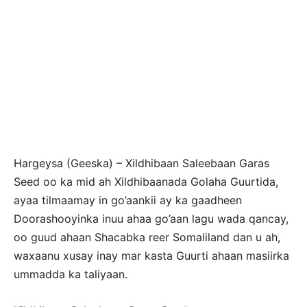
Hargeysa (Geeska) – Xildhibaan Saleebaan Garas
Seed oo ka mid ah Xildhibaanada Golaha Guurtida,
ayaa tilmaamay in go’aankii ay ka gaadheen
Doorashooyinka inuu ahaa go’aan lagu wada qancay,
oo guud ahaan Shacabka reer Somaliland dan u ah,
waxaanu xusay inay mar kasta Guurti ahaan masiirka
ummadda ka taliyaan.