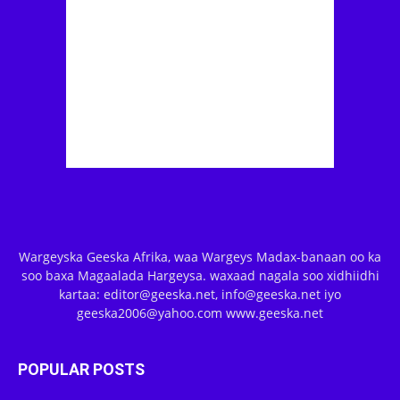
Wargeyska Geeska Afrika, waa Wargeys Madax-banaan oo ka
soo baxa Magaalada Hargeysa. waxaad nagala soo xidhiidhi
kartaa: editor@geeska.net, info@geeska.net iyo
geeska2006@yahoo.com www.geeska.net
POPULAR POSTS