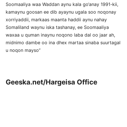
Soomaaliya waa Waddan aynu kala go‘anay 1991-kii,
kamaynu goosan ee dib ayaynu ugala soo noqonay
xorriyaddii, markaas maanta haddii aynu nahay
Somaliland waynu iska tashanay, ee Soomaaliya
waxaa u quman inaynu noqono laba dal oo jaar ah,
midnimo dambe oo ina dhex martaa sinaba suurtagal
u noqon mayso”
Geeska.net/Hargeisa Office