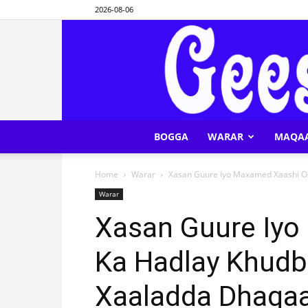
2026-08-06
BOGGA
WARAR
MAQA
Home
Warar
Xasan Guure Iyo Maxamed Xaashi Oo
Warar
Xasan Guure Iy
Ka Hadlay Khudb
Xaaladda Dhaqaal