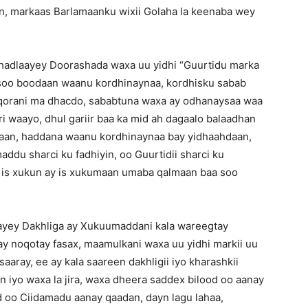
n, markaas Barlamaanku wixii Golaha la keenaba wey
hadlaayey Doorashada waxa uu yidhi “Guurtidu marka
 soo boodaan waanu kordhinaynaa, kordhisku sabab
 qorani ma dhacdo, sababtuna waxa ay odhanaysaa waa
i waayo, dhul gariir baa ka mid ah dagaalo balaadhan
jiraan, haddana waanu kordhinaynaa bay yidhaahdaan,
du sharci ku fadhiyin, oo Guurtidii sharci ku
n, is xukun ay is xukumaan umaba qalmaan baa soo
ayey Dakhliga ay Xukuumaddani kala wareegtay
y noqotay fasax, maamulkani waxa uu yidhi markii uu
saaray, ee ay kala saareen dakhligii iyo kharashkii
 iyo waxa la jira, waxa dheera saddex bilood oo aanay
 oo Ciidamadu aanay qaadan, dayn lagu lahaa,