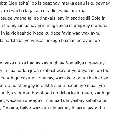
ubta (Jeelasha), oo is gaadhay, marka aanu isku gaynay
i yaan waxba laga soo qaadin, waxa markaas
uqa,waana ta ina dhaxalsiisay in saddexdii Gole in
ku fadhiyaan aanay jirin,inaga ayaa is dhignay meesha
 in la yidhaahdo iyaga ku daba fayla waa wax aynu
a hadalada iyo waxaas iskaga baxaan oo ay u soo
e waxa uu ka hadlay xasuuqii ay Somaliya u geystay
in ilaa hadda jiraan xabaal wareedyo dayacan, oo loo
oo bandhigo xasuuqii dhacay, waxa kale oo uu ka hadlay
n oo uu sheegay in dakhli aad u badan iyo maaliiyin
uun iyo siddeed boqol oo kun dalka ka lumeen, xadhiga
ed, waxaanu sheegay inuu aad ula yaabay sababta uu
y Dekada, balse waxa uu tilmaamay in aanu awood u