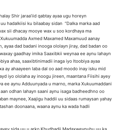
lay Shir jaraa’iid qabtay ayaa ugu horeyn
 hadalkiisi ku bilaabay sidan “Dalka marka aad
wax sii dhacay mooye wax u soo kordhaya ma
intii Xukuumadda Axmed Maxamed Maxamuud aanay
h, ayaa dad badani inooga ololayn jiray, dad badan oo
y,waxay gaadhay imika Saaxibkii weynaa ee aynu lahayn
biya ahaa, saaxibtinimadii inaga iyo Itoobiya ayaa
waxa ay ahaayeen laba dal oo aad moodo inay isku mid
yd iyo ololaha ay inoogu jireen, maantana Fiisihi ayey
iya ee aynu Adduunyada u marno, marka Xukuumaddani
a aan odhan lahayn saani aynu isaga badheedhno oo
aban maynee, Xaajigu haddii uu sidaas rumaysan yahay
a tashan doonaana, waana aynu ka wada hadli
aayey sida uu u arko Khudbadii Madaxweynuhu uu ka