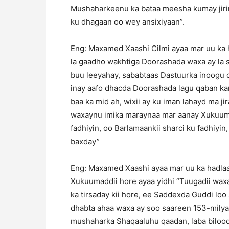
Mushaharkeenu ka bataa meesha kumay jiri
ku dhagaan oo wey ansixiyaan”.
Eng: Maxamed Xaashi Cilmi ayaa mar uu ka 
la gaadho wakhtiga Doorashada waxa ay la
buu leeyahay, sababtaas Dastuurka inoogu
inay aafo dhacda Doorashada lagu qaban kar
baa ka mid ah, wixii ay ku iman lahayd ma 
waxaynu imika maraynaa mar aanay Xukuumad
fadhiyin, oo Barlamaankii sharci ku fadhiyi
baxday”
Eng: Maxamed Xaashi ayaa mar uu ka hadla
Xukuumaddii hore ayaa yidhi “Tuugadii waxa
ka tirsaday kii hore, ee Saddexda Guddi loo 
dhabta ahaa waxa ay soo saareen 153-milyan
mushaharka Shaqaaluhu qaadan, laba bilood