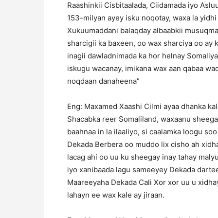
Raashinkii Cisbitaalada, Ciidamada iyo Aslu
153-milyan ayey isku noqotay, waxa la yidh
Xukuumaddani balaqday albaabkii musuqmaas
sharcigii ka baxeen, oo wax sharciya oo ay 
inagii dawladnimada ka hor helnay Somaliya
iskugu wacanay, imikana wax aan qabaa wad
noqdaan danaheena”
Eng: Maxamed Xaashi Cilmi ayaa dhanka kal
Shacabka reer Somaliland, waxaanu sheegay 
baahnaa in la ilaaliyo, si caalamka loogu s
Dekada Berbera oo muddo lix cisho ah xidha
lacag ahi oo uu ku sheegay inay tahay maly
iyo xanibaada lagu sameeyey Dekada darte
Maareeyaha Dekada Cali Xor xor uu u xidha
lahayn ee wax kale ay jiraan.