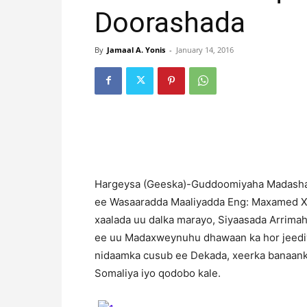
Doorashada
By
Jamaal A. Yonis
-
January 14, 2016
H
argeysa (Geeska)-Guddoomiyaha Madasha 
ee Wasaaradda Maaliyadda Eng: Maxamed Xaa
xaalada uu dalka marayo, Siyaasada Arrima
ee uu Madaxweynuhu dhawaan ka hor jeediy
nidaamka cusub ee Dekada, xeerka banaanka
Somaliya iyo qodobo kale.