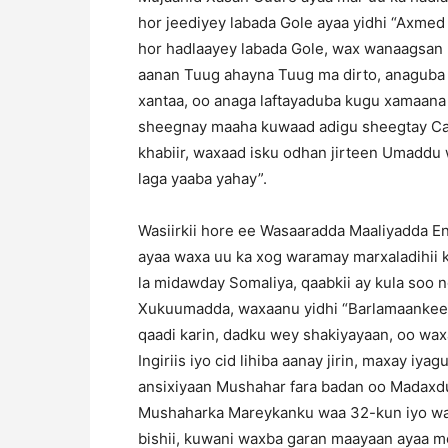
hor jeediyey labada Gole ayaa yidhi “Ax
hor hadlaayey labada Gole, wax wanaagsan 
aanan Tuug ahayna Tuug ma dirto, anaguba 
xantaa, oo anaga laftayaduba kugu xamaana
sheegnay maaha kuwaad adigu sheegtay Ca
khabiir, waxaad isku odhan jirteen Umaddu 
laga yaaba yahay”.
Wasiirkii hore ee Wasaaradda Maaliyadda En
ayaa waxa uu ka xog waramay marxaladihii 
la midawday Somaliya, qaabkii ay kula soo
Xukuumadda, waxaanu yidhi “Barlamaankeenu
qaadi karin, dadku wey shakiyayaan, oo wax
Ingiriis iyo cid lihiba aanay jirin, maxay i
ansixiyaan Mushahar fara badan oo Madaxdu
Mushaharka Mareykanku waa 32-kun iyo wax 
bishii, kuwani waxba garan maayaan ayaa 