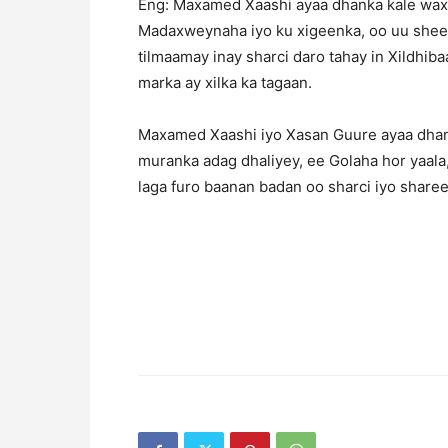
Eng: Maxamed Xaashi ayaa dhanka kale wax
Madaxweynaha iyo ku xigeenka, oo uu sheega
tilmaamay inay sharci daro tahay in Xildhib
marka ay xilka ka tagaan.
Maxamed Xaashi iyo Xasan Guure ayaa dhan
muranka adag dhaliyey, ee Golaha hor yaala
laga furo baanan badan oo sharci iyo share