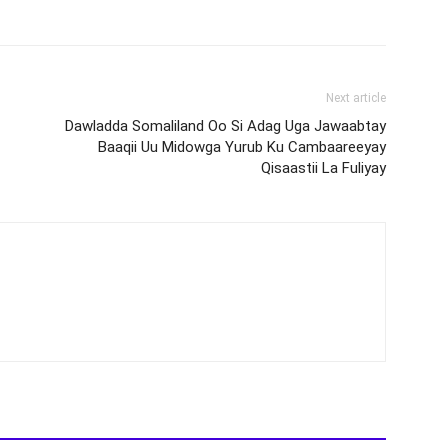
Next article
Dawladda Somaliland Oo Si Adag Uga Jawaabtay
Baaqii Uu Midowga Yurub Ku Cambaareeyay
Qisaastii La Fuliyay