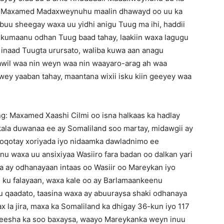
med Maxamed Madaxweynuhu maalin dhawayd oo uu ka
buu sheegay waxa uu yidhi anigu Tuug ma ihi, haddii
kumaanu odhan Tuug baad tahay, laakiin waxa lagugu
 inaad Tuugta urursato, waliba kuwa aan anagu
wil waa nin weyn waa nin waayaro-arag ah waa
wey yaaban tahay, maantana wixii isku kiin geeyey waa
g: Maxamed Xaashi Cilmi oo isna halkaas ka hadlay
kala duwanaa ee ay Somaliland soo martay, midawgii ay
 noqotay xoriyada iyo nidaamka dawladnimo ee
 waxa uu ansixiyaa Wasiiro fara badan oo dalkan yari
a ay odhanayaan intaas oo Wasiir oo Mareykan iyo
yagu ku falayaan, waxa kale oo ay Barlamaankeenu
 qaadato, taasina waxa ay abuuraysa shaki odhanaya
la jira, maxa ka Somaliland ka dhigay 36-kun iyo 117
meesha ka soo baxaysa, waayo Mareykanka weyn inuu