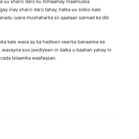
a uu sharci daro ku tilmaamay maamuska
y inay sharci daro tahay, halka uu sidoo kale
aanadu iyana mushaharka sii qaataan sannad ka dib
ka kale waxa ay ka hadleen xeerka banaanka ee
, waxayna soo jeediyeen in dalka u baahan yahay in
ecada Islaamka waafaqsan.