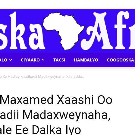
ALO
CIYAARO
TACSI
HAMBALYO
GOOGOOSKA 
Geeska
 Ka Hadlay Khudbadii Madaxweynaha, Xaaladda...
o Maxamed Xaashi Oo
adii Madaxweynaha,
Afrika
e Ee Dalka Iyo