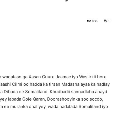
Newspaper
636
0
wadatasniga Xasan Guure Jaamac iyo Wasiirkii hore
shi Cilmi oo hadda ka tirsan Madasha ayaa ka hadlay
ha Dibada ee Somaliland, Khudbadii sannadlaha ahayd
ey labada Gole Qaran, Doorashooyinka soo socdo,
 ee muranka dhaliyey, wada hadalada Somaliland iyo