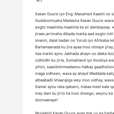
Xasan Guure iyo Eng: Maxamed Xaashi oo sha
Guddoomiyaha Madasha Xasan Guure waxa uu
eegto maalinba maalinta ka sii dambaysay 
jiraan,arrimaha dibada marka aad eegto 
imanin, dalal badan oo Yurub iyo Afrikaba le
Barlamaanada ku jira ayaa inoo ololayn jira
ilaa markii aynu Jabhada ahayn oo dalka Itoo
cidhiidhi ku jirta, Somaliland iyo Itoobiya 
yihiin, saaxibitinmadeenu halkay gaadhsiisna
inaga xidheen, waxa ay ahayd Waddada kal
albaabadii khaarajiga wey inoo xidhay, wax
Xamar aynu iska qabano, malaa meel kale q
inay dani ku jirto ha inoo sheego, weynu k
doonaanaye”.
Mujaahid Xasan Guure ayaa mar uu ka hadl