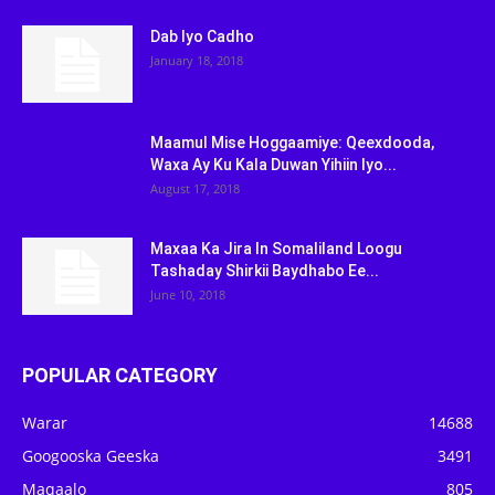
Dab Iyo Cadho
January 18, 2018
Maamul Mise Hoggaamiye: Qeexdooda,
Waxa Ay Ku Kala Duwan Yihiin Iyo...
August 17, 2018
Maxaa Ka Jira In Somaliland Loogu
Tashaday Shirkii Baydhabo Ee...
June 10, 2018
POPULAR CATEGORY
Warar
14688
Googooska Geeska
3491
Maqaalo
805