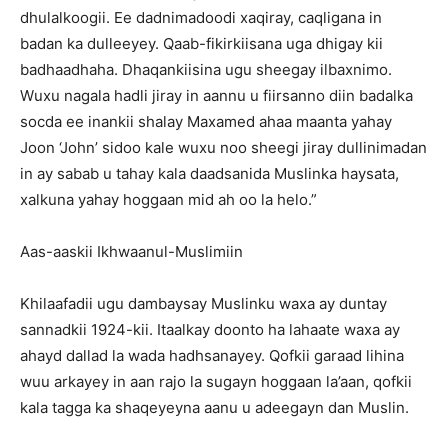
dhulalkoogii. Ee dadnimadoodi xaqiray, caqligana in
badan ka dulleeyey. Qaab-fikirkiisana uga dhigay kii
badhaadhaha. Dhaqankiisina ugu sheegay ilbaxnimo.
Wuxu nagala hadli jiray in aannu u fiirsanno diin badalka
socda ee inankii shalay Maxamed ahaa maanta yahay
Joon ‘John’ sidoo kale wuxu noo sheegi jiray dullinimadan
in ay sabab u tahay kala daadsanida Muslinka haysata,
xalkuna yahay hoggaan mid ah oo la helo.”
Aas-aaskii Ikhwaanul-Muslimiin
Khilaafadii ugu dambaysay Muslinku waxa ay duntay
sannadkii 1924-kii. Itaalkay doonto ha lahaate waxa ay
ahayd dallad la wada hadhsanayey. Qofkii garaad lihina
wuu arkayey in aan rajo la sugayn hoggaan la’aan, qofkii
kala tagga ka shaqeyeyna aanu u adeegayn dan Muslin.