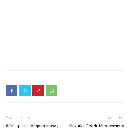
Previous article
Next article
Weftigii Uu Hoggaaminayey
Nuxurka Doodii Murashixiinta