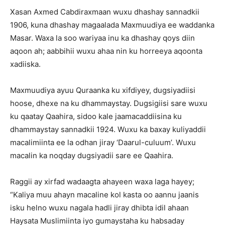
Xasan Axmed Cabdiraxmaan wuxu dhashay sannadkii
1906, kuna dhashay magaalada Maxmuudiya ee waddanka
Masar. Waxa la soo wariyaa inu ka dhashay qoys diin
aqoon ah; aabbihii wuxu ahaa nin ku horreeya aqoonta
xadiiska.
Maxmuudiya ayuu Quraanka ku xifdiyey, dugsiyadiisi
hoose, dhexe na ku dhammaystay. Dugsigiisi sare wuxu
ku qaatay Qaahira, sidoo kale jaamacaddiisina ku
dhammaystay sannadkii 1924. Wuxu ka baxay kuliyaddii
macalimiinta ee la odhan jiray ‘Daarul-culuum’. Wuxu
macalin ka noqday dugsiyadii sare ee Qaahira.
Raggii ay xirfad wadaagta ahayeen waxa laga hayey;
“Kaliya muu ahayn macaline kol kasta oo aannu jaanis
isku helno wuxu nagala hadli jiray dhibta idil ahaan
Haysata Muslimiinta iyo gumaystaha ku habsaday