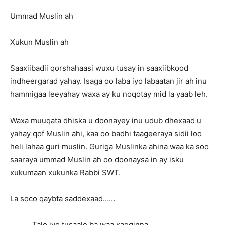
Ummad Muslin ah
Xukun Muslin ah
Saaxiibadii qorshahaasi wuxu tusay in saaxiibkood
indheergarad yahay. Isaga oo laba iyo labaatan jir ah inu
hammigaa leeyahay waxa ay ku noqotay mid la yaab leh.
Waxa muuqata dhiska u doonayey inu udub dhexaad u
yahay qof Muslin ahi, kaa oo badhi taageeraya sidii loo
heli lahaa guri muslin. Guriga Muslinka ahina waa ka soo
saaraya ummad Muslin ah oo doonaysa in ay isku
xukumaan xukunka Rabbi SWT.
La soco qaybta saddexaad……
Talo iyo tusaale ba waa xagginna