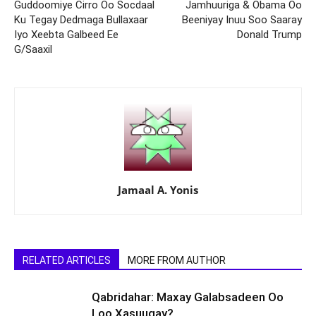
Guddoomiye Cirro Oo Socdaal
Jamhuuriga & Obama Oo
Ku Tegay Dedmaga Bullaxaar
Beeniyay Inuu Soo Saaray
Iyo Xeebta Galbeed Ee
Donald Trump
G/Saaxil
Jamaal A. Yonis
RELATED ARTICLES
MORE FROM AUTHOR
Qabridahar: Maxay Galabsadeen Oo
Loo Xasuuqay?