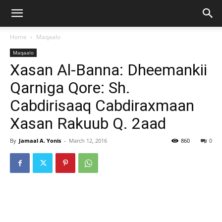
Home
Maqaalo
Maqaalo
Xasan Al-Banna: Dheemankii
Qarniga Qore: Sh.
Cabdirisaaq Cabdiraxmaan
Xasan Rakuub Q. 2aad
By
Jamaal A. Yonis
-
March 12, 2016
860
0