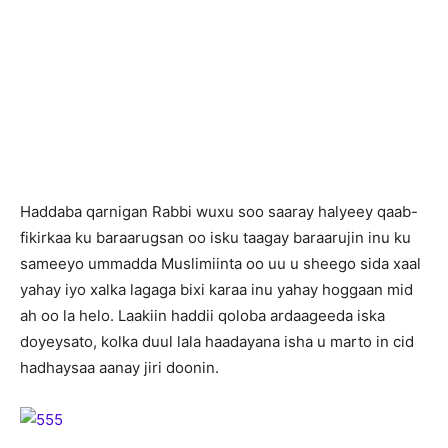
Haddaba qarnigan Rabbi wuxu soo saaray halyeey qaab-
fikirkaa ku baraarugsan oo isku taagay baraarujin inu ku
sameeyo ummadda Muslimiinta oo uu u sheego sida xaal
yahay iyo xalka lagaga bixi karaa inu yahay hoggaan mid
ah oo la helo. Laakiin haddii qoloba ardaageeda iska
doyeysato, kolka duul lala haadayana isha u marto in cid
hadhaysaa aanay jiri doonin.