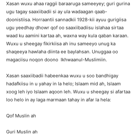
Xasan wuxu ahaa raggii baraaruga sameeyey; guri gurina
ugu tagay saaxiibadii si ay ula wadaagan qaab-
doonistiisa. Horraantii sannadkii 1928-kii ayuu gurigiisa
ugu yeedhay dhowr qof oo saaxiibadiisu islahaa sirtaa
waad ku aamini kartaa ah, waxna way kula qaban karaan.
Wuxu u sheegay fikirkiisa ah inu sameeyo unug ka
shaqeeya hawlaha diinta ee baylahsan. Unuggaa oo
magaciisu noqon doono Ikhwaanul-Muslimiin.
Xasan saaxiibadii habeenkaa wuxu u soo bandhigay
hadafkiisu in u yahay in la helo; Islaam mid ah, Islaam
xoog leh iyo Islaam aqoon leh. Wuxu u sheegay si afartaa
loo helo in ay laga marmaan tahay in afar la hela:
Qof Muslin ah
Guri Muslin ah