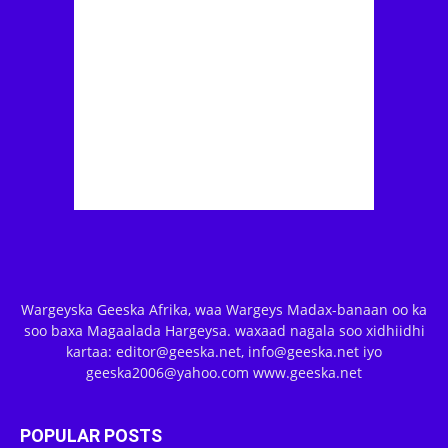
Wargeyska Geeska Afrika, waa Wargeys Madax-banaan oo ka
soo baxa Magaalada Hargeysa. waxaad nagala soo xidhiidhi
kartaa: editor@geeska.net, info@geeska.net iyo
geeska2006@yahoo.com www.geeska.net
POPULAR POSTS