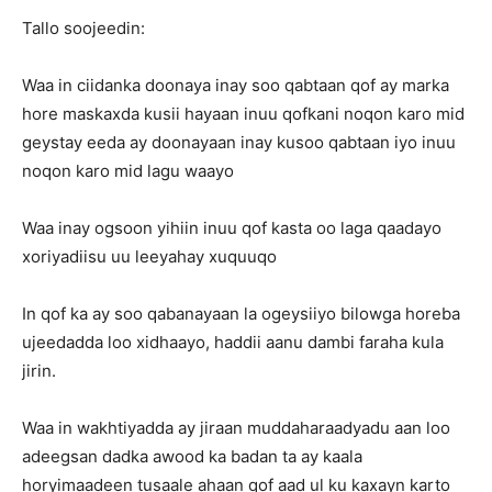
Tallo soojeedin:
Waa in ciidanka doonaya inay soo qabtaan qof ay marka
hore maskaxda kusii hayaan inuu qofkani noqon karo mid
geystay eeda ay doonayaan inay kusoo qabtaan iyo inuu
noqon karo mid lagu waayo
Waa inay ogsoon yihiin inuu qof kasta oo laga qaadayo
xoriyadiisu uu leeyahay xuquuqo
In qof ka ay soo qabanayaan la ogeysiiyo bilowga horeba
ujeedadda loo xidhaayo, haddii aanu dambi faraha kula
jirin.
Waa in wakhtiyadda ay jiraan muddaharaadyadu aan loo
adeegsan dadka awood ka badan ta ay kaala
horyimaadeen tusaale ahaan qof aad ul ku kaxayn karto