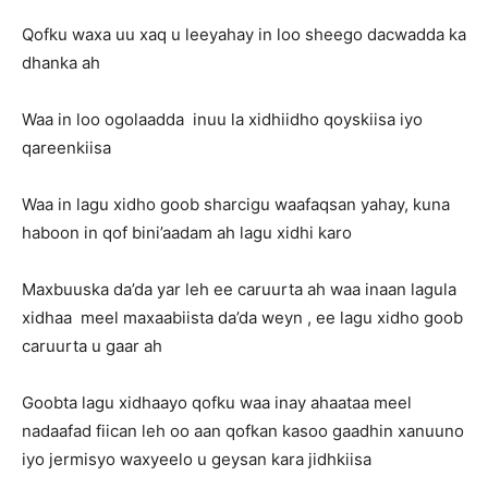
Qofku waxa uu xaq u leeyahay in loo sheego dacwadda ka
dhanka ah
Waa in loo ogolaadda inuu la xidhiidho qoyskiisa iyo
qareenkiisa
Waa in lagu xidho goob sharcigu waafaqsan yahay, kuna
haboon in qof bini’aadam ah lagu xidhi karo
Maxbuuska da’da yar leh ee caruurta ah waa inaan lagula
xidhaa meel maxaabiista da’da weyn , ee lagu xidho goob
caruurta u gaar ah
Goobta lagu xidhaayo qofku waa inay ahaataa meel
nadaafad fiican leh oo aan qofkan kasoo gaadhin xanuuno
iyo jermisyo waxyeelo u geysan kara jidhkiisa