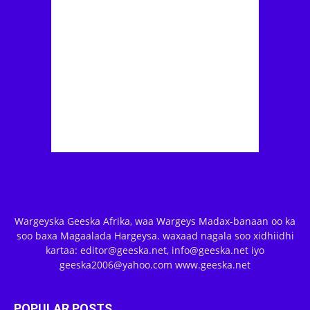
Wargeyska Geeska Afrika, waa Wargeys Madax-banaan oo ka
soo baxa Magaalada Hargeysa. waxaad nagala soo xidhiidhi
kartaa: editor@geeska.net, info@geeska.net iyo
geeska2006@yahoo.com www.geeska.net
POPULAR POSTS