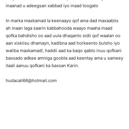
inaanad u adeegsan xabbad iyo inaad toogato
In marka maxkamad la keenaayo qof ama dad maxaabiis
ah inaan laga saarin kabbahooda waayo maaha inaad
qofka bahdisho oo aad uula dhaqanto sidii qof waalan oo
aan xiskiisu dhamayn, kadibna aad horkeento bulsho iyo
waliba maxkamad!, haddii aad ka baqo qabto inuu qofkani
baxsado adkee amniga goobta aad keentay ama u sameey
ilaali aanuu qofkani ka baxsan Karin.
hudacali66@hotmail.com