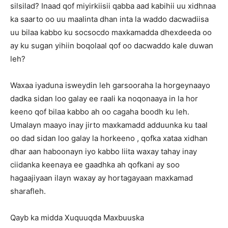
silsilad? Inaad qof miyirkiisii qabba aad kabihii uu xidhnaa
ka saarto oo uu maalinta dhan inta la waddo dacwadiisa
uu bilaa kabbo ku socsocdo maxkamadda dhexdeeda oo
ay ku sugan yihiin boqolaal qof oo dacwaddo kale duwan
leh?
Waxaa iyaduna isweydin leh garsooraha la horgeynaayo
dadka sidan loo galay ee raali ka noqonaaya in la hor
keeno qof bilaa kabbo ah oo cagaha boodh ku leh.
Umalayn maayo inay jirto maxkamadd adduunka ku taal
oo dad sidan loo galay la horkeeno , qofka xataa xidhan
dhar aan haboonayn iyo kabbo liita waxay tahay inay
ciidanka keenaya ee gaadhka ah qofkani ay soo
hagaajiyaan ilayn waxay ay hortagayaan maxkamad
sharafleh.
Qayb ka midda Xuquuqda Maxbuuska