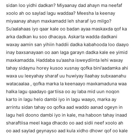
sidan loo yidhi dadkan? Miyaanay dad ahayn ma neefaf
xoolo ah oo saylad lagu waddaa? Meesha la keenay
miyaanay ahayn maxkamadd leh sharaf iyo milgo?
Su’aalahaas iyo qaar kale oo badan ayaa maskaxda qof ka
arka dadkan ku soo dhacaya. Askarta wadda dadkani
waxay aamin san yihiin haddii dadka kabahooda loo daayo
inay baxsanayaan oo aan laga garayn dadka kale ee yimid
maxkamadda. Haddaba su’aasha isweydiinta lehi waxay
tahay sidaynu horey kusoo xusnay qofka bini’aadamka ahi
waxa uu leeyahay sharaf uu huwiyay Ilaahay subxaanahu
watacaalaa , qofka marka la keenaayo maxkamaduna waa
halka lagu qaadayo gartiisa oo ay laba mid uun noqon
karto in lagu helo dambi iyo in lagu waayo, marka ay
arrintu sidan tahay oo qofka aad waddo aanad ogeyn in
lagu heli doono dambi iyo in kale, ma haboon tahay inaad
sharaftiisa meel kaga dhacdo oo aad sidii neef xoolo ah
oo aad saylad geynayso aad kula xidho dhowr qof oo kale