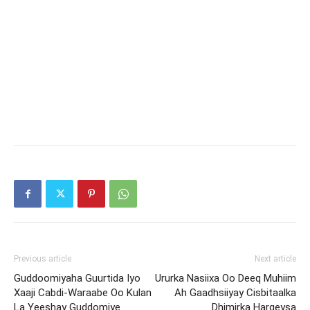
Previous article
Next article
Guddoomiyaha Guurtida Iyo
Ururka Nasiixa Oo Deeq Muhiim
Xaaji Cabdi-Waraabe Oo Kulan
Ah Gaadhsiiyay Cisbitaalka
La Yeeshay Guddomiye
Dhimirka Hargeysa