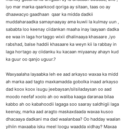
iyo mar marka qaarkood qoriga ay sitaan, taas oo ay
dhaawacyo gaadhaan qaar ka midda dadkii
muddaharaadka samaynaayay ama kuwii la kulmay uun ,
sababta loo keenay ciidankan maaha inay laayaan dadka
ee waa in laga hortaggo wixii dhalinaaya khasaare ,iyo
rabshad, balse haddii khasaare ka weyn kii la rabbay in
laga hortago ay ciidanku ku kacaan miyaanay ahayn kud
ka guur oo qanjo uguur.?
Waxyaalaha layaabka leh ee aad arkayso waxaa ka midd
ah marka aad tagto maxkamadda gobolka inaad arkayso
dad koox koox isugu jeebaysan/silsiladaysan oo aad
moodo neefaf xoolo ah oo waliba kaaga daranaa bilaa
kabbo ah oo kabahoodii lagaga soo saaray saldhigii laga
keenay, marka aad aragto maskaxdaada waxaa kusoo
dhacaaya dadkani ma dad waalanbaa? Oo hadday waalan
yihiin maxaaba isku meel loogu waadda xidhay? Maxaa