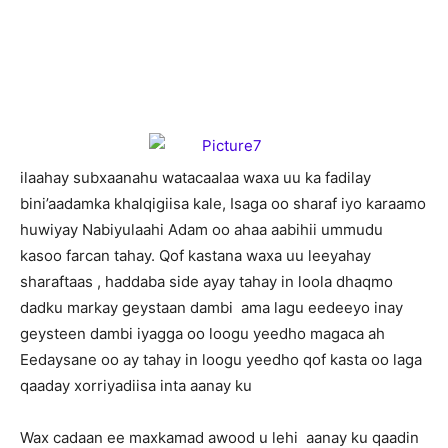
ilaahay subxaanahu watacaalaa waxa uu ka fadilay
bini’aadamka khalqigiisa kale, Isaga oo sharaf iyo karaamo
huwiyay Nabiyulaahi Adam oo ahaa aabihii ummudu
kasoo farcan tahay. Qof kastana waxa uu leeyahay
sharaftaas , haddaba side ayay tahay in loola dhaqmo
dadku markay geystaan dambi ama lagu eedeeyo inay
geysteen dambi iyagga oo loogu yeedho magaca ah
Eedaysane oo ay tahay in loogu yeedho qof kasta oo laga
qaaday xorriyadiisa inta aanay ku
Wax cadaan ee maxkamad awood u lehi aanay ku qaadin