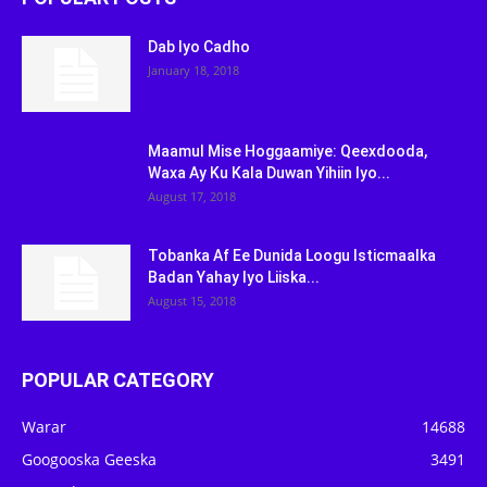
Dab Iyo Cadho
January 18, 2018
Maamul Mise Hoggaamiye: Qeexdooda,
Waxa Ay Ku Kala Duwan Yihiin Iyo...
August 17, 2018
Tobanka Af Ee Dunida Loogu Isticmaalka
Badan Yahay Iyo Liiska...
August 15, 2018
POPULAR CATEGORY
Warar
14688
Googooska Geeska
3491