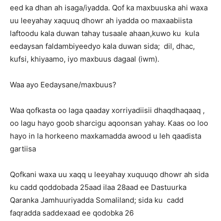
eed ka dhan ah isaga/iyadda. Qof ka maxbuuska ahi waxa
uu leeyahay xaquuq dhowr ah iyadda oo maxaabiista
laftoodu kala duwan tahay tusaale ahaan,kuwo ku kula
eedaysan faldambiyeedyo kala duwan sida; dil, dhac,
kufsi, khiyaamo, iyo maxbuus dagaal (iwm).
Waa ayo Eedaysane/maxbuus?
Waa qofkasta oo laga qaaday xorriyadiisii dhaqdhaqaaq ,
oo lagu hayo goob sharcigu aqoonsan yahay. Kaas oo loo
hayo in la horkeeno maxkamadda awood u leh qaadista
gartiisa
Qofkani waxa uu xaqq u leeyahay xuquuqo dhowr ah sida
ku cadd qoddobada 25aad ilaa 28aad ee Dastuurka
Qaranka Jamhuuriyadda Somaliland; sida ku cadd
faqradda saddexaad ee qodobka 26