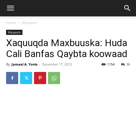
Home
Maqaalo
Maqaalo
Xaquuqda Maxbuuska: Huda
Cali Banfas Qaybta koowaad
By
Jamaal A. Yonis
-
December 17, 2013
1154
36