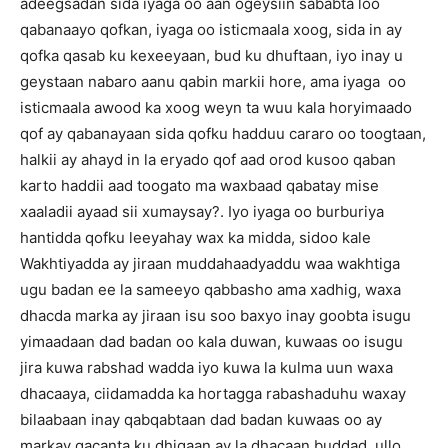
adeegsadan sida iyaga oo aan ogeysiin sababta loo
qabanaayo qofkan, iyaga oo isticmaala xoog, sida in ay
qofka qasab ku kexeeyaan, bud ku dhuftaan, iyo inay u
geystaan nabaro aanu qabin markii hore, ama iyaga oo
isticmaala awood ka xoog weyn ta wuu kala horyimaado
qof ay qabanayaan sida qofku hadduu cararo oo toogtaan,
halkii ay ahayd in la eryado qof aad orod kusoo qaban
karto haddii aad toogato ma waxbaad qabatay mise
xaaladii ayaad sii xumaysay?. Iyo iyaga oo burburiya
hantidda qofku leeyahay wax ka midda, sidoo kale
Wakhtiyadda ay jiraan muddahaadyaddu waa wakhtiga
ugu badan ee la sameeyo qabbasho ama xadhig, waxa
dhacda marka ay jiraan isu soo baxyo inay goobta isugu
yimaadaan dad badan oo kala duwan, kuwaas oo isugu
jira kuwa rabshad wadda iyo kuwa la kulma uun waxa
dhacaaya, ciidamadda ka hortagga rabashaduhu waxay
bilaabaan inay qabqabtaan dad badan kuwaas oo ay
markay gacanta ku dhigaan ay la dhacaan buddad, ullo ,