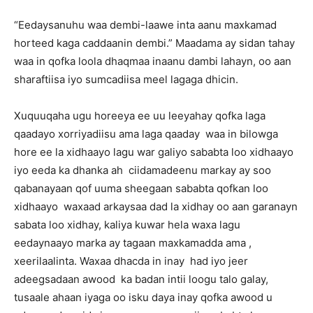
“Eedaysanuhu waa dembi-laawe inta aanu maxkamad
horteed kaga caddaanin dembi.” Maadama ay sidan tahay
waa in qofka loola dhaqmaa inaanu dambi lahayn, oo aan
sharaftiisa iyo sumcadiisa meel lagaga dhicin.
Xuquuqaha ugu horeeya ee uu leeyahay qofka laga
qaadayo xorriyadiisu ama laga qaaday waa in bilowga
hore ee la xidhaayo lagu war galiyo sababta loo xidhaayo
iyo eeda ka dhanka ah ciidamadeenu markay ay soo
qabanayaan qof uuma sheegaan sababta qofkan loo
xidhaayo waxaad arkaysaa dad la xidhay oo aan garanayn
sabata loo xidhay, kaliya kuwar hela waxa lagu
eedaynaayo marka ay tagaan maxkamadda ama ,
xeerilaalinta. Waxaa dhacda in inay had iyo jeer
adeegsadaan awood ka badan intii loogu talo galay,
tusaale ahaan iyaga oo isku daya inay qofka awood u