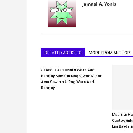
Jamaal A. Yonis
RELATED ARTICLES
MORE FROM AUTHOR
Si Aad U Xasuusato Waxa Aad
Baratay Macallin Noqo, Wax Kuqor
Ama Sawirro U Rog Waxa Aad
Baratay
Maalintii H
Cuntooyink
Liin Baydari