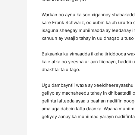
Warkan oo aynu ka soo xigannay shabakadda 
sare Frank Schwarz, oo xubin ka ah ururka dh
isaguna sheegay muhiimadda ay leedahay in 
xanuun ay waajib tahay in uu dhaqso u tuso
Bukaanka ku yimaadda ilkaha jiriddooda waxa
kale afka oo yeesha ur aan fiicnayn, haddii
dhakhtarta u tago.
Ugu dambayntii waxa ay xeeldheereyaashu ka
geliyo ay macnaheedu tahay in dhibaatadii o
gelinta lafteeda ayaa u baahan nadiifin xoog
ama uga dabcin lafta daanka. Waana muhiim in
geliyey aanay ka muhiimad yarayn nadiifinta