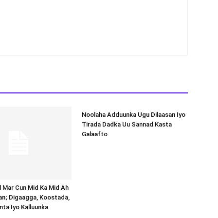
Noolaha Adduunka Ugu Dilaasan Iyo
Tirada Dadka Uu Sannad Kasta
Galaafto
al Mar Cun Mid Ka Mid Ah
an; Digaagga, Koostada,
inta Iyo Kalluunka