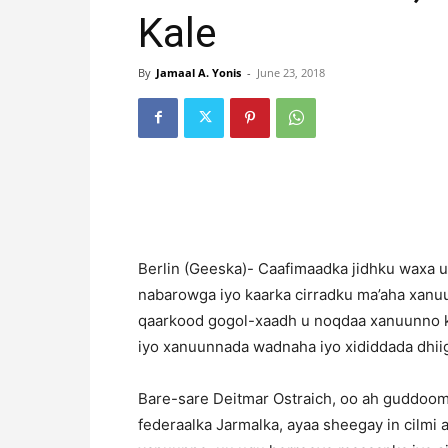
Kale
By
Jamaal A. Yonis
-
June 23, 2018
Berlin (Geeska)- Caafimaadka jidhku waxa uu
nabarowga iyo kaarka cirradku ma’aha xanu
qaarkood gogol-xaadh u noqdaa xanuunno ka
iyo xanuunnada wadnaha iyo xididdada dhii
Bare-sare Deitmar Ostraich, oo ah guddoomi
federaalka Jarmalka, ayaa sheegay in cilmi a