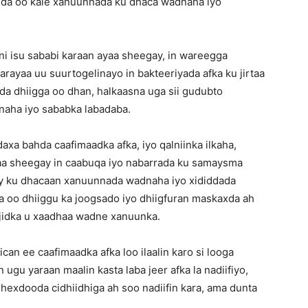
ida oo kale xanuunnada ku dhaca wadnaha iyo
i isu sababi karaan ayaa sheegay, in wareegga
arayaa uu suurtogelinayo in bakteeriyada afka ku jirtaa
da dhiigga oo dhan, halkaasna uga sii gudubto
naha iyo sababka labadaba.
xa bahda caafimaadka afka, iyo qalniinka ilkaha,
aa sheegay in caabuqa iyo nabarrada ku samaysma
 ay ku dhacaan xanuunnada wadnaha iyo xididdada
a oo dhiiggu ka joogsado iyo dhiigfuran maskaxda ah
 jidka u xaadhaa wadne xanuunka.
ican ee caafimaadka afka loo ilaalin karo si looga
 ugu yaraan maalin kasta laba jeer afka la nadiifiyo,
dhexdooda cidhiidhiga ah soo nadiifin kara, ama dunta