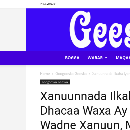
2026-08-06
BOGGA
WARAR
MAQA
Home
Googooska Geeska
Xanuunnada Ilkaha Iyo
Googooska Geeska
Xanuunnada Ilkah
Dhacaa Waxa Ay 
Wadne Xanuun, 