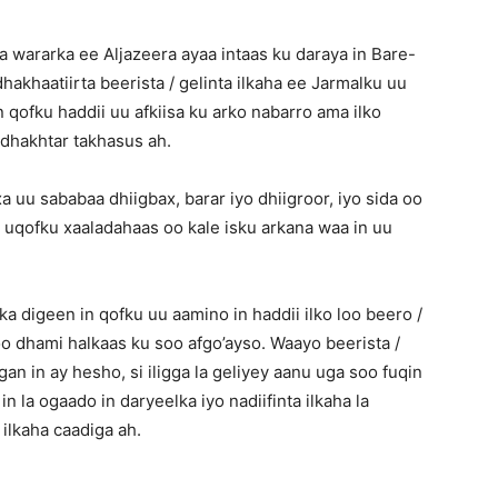
wararka ee Aljazeera ayaa intaas ku daraya in Bare-
akhaatiirta beerista / gelinta ilkaha ee Jarmalku uu
qofku haddii uu afkiisa ku arko nabarro ama ilko
 dhakhtar takhasus ah.
 uu sababaa dhiigbax, barar iyo dhiigroor, iyo sida oo
 u uqofku xaaladahaas oo kale isku arkana waa in uu
 digeen in qofku uu aamino in haddii ilko loo beero /
o dhami halkaas ku soo afgo’ayso. Waayo beerista /
gan in ay hesho, si iligga la geliyey aanu uga soo fuqin
 la ogaado in daryeelka iyo nadiifinta ilkaha la
 ilkaha caadiga ah.