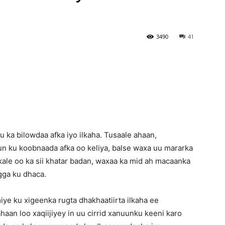
Newspaper
3490
41
 ka bilowdaa afka iyo ilkaha. Tusaale ahaan,
un ku koobnaada afka oo keliya, balse waxa uu mararka
le oo ka sii khatar badan, waxaa ka mid ah macaanka
gga ku dhaca.
ye ku xigeenka rugta dhakhaatiirta ilkaha ee
haan loo xaqiijiyey in uu cirrid xanuunku keeni karo