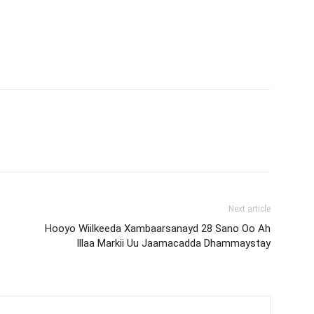
Next article
Hooyo Wiilkeeda Xambaarsanayd 28 Sano Oo Ah
Illaa Markii Uu Jaamacadda Dhammaystay