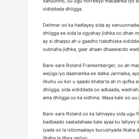
xanuunno, uu ugu horreeyo macaanka iyo s
xididdada dhiigga.
Deitmar oo ka hadlayey sida ay xanuunnadan
dhiigga ee sida la ogyahay jidhka oo dhan m
ay si dhaqso ah u gaadho habdhiska xididda
xubnaha jidhka, gaar ahaan dhaawacdo wad
Bare-sare Roland Frankenberger, oo ah mada
wejiga iyo daamamka ee dalka Jarmalka, ay
ilkuhu uu kor u qaado khatarta ah in qofka
dhiigga, sida xididdada oo adkaada, wadnah
ama dhiigga oo ka xidhma. Waxa kale oo uu
Bare-sare Roland oo ka talinayey sida ugu fi
badbaado xaaladahaas kale ayaa ku taliyey in
iyada oo la isticmaalayo burushyada ilkaha 
ilkaha la dhex geliyo.