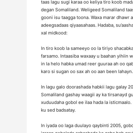
taas lagu sugi karaa oo keliya tiro koob ma
degan Somaliland. Weligeed Somaliland taas 
gooni isu taagga toona. Waxa marar dhawr a
adeegsadaas qiyaasahaas. Hadaba, su’aasha 
xal midkood:
In tiro koob la sameeyo oo la tiriyo shacab
farsamo. Intaasiba waxaay u baahan yihiin w
in la helo habka umad reer guuraa ah oo qabi
karo si sugan oo sax ah oo aan been lahayn.
In lagu galo doorashada habkii lagu galay 2
Somaliland gashay waagii ay ka tirsanayd gu
xuduudaha gobol ee ilaa hada la isticmaalo.
ku sed badsatay.
In iyada oo laga duulayo qaybinti 2005, go