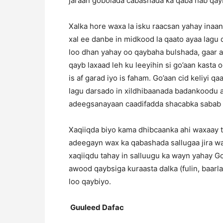
jaraan gobolada cabashada ka qaba hab qayb
Xalka hore waxa la isku raacsan yahay inaan
xal ee danbe in midkood la qaato ayaa lagu
loo dhan yahay oo qaybaha bulshada, gaar
qayb laxaad leh ku leeyihin si go’aan kasta
is af garad iyo is faham. Go’aan cid keliyi 
lagu darsado in xildhibaanada badankoodu 
adeegsanayaan caadifadda shacabka sabab a
Xaqiiqda biyo kama dhibcaanka ahi waxaay t
adeegayn wax ka qabashada sallugaa jira wa
xaqiiqdu tahay in salluugu ka wayn yahay Go
awood qaybsiga kuraasta dalka (fulin, baarl
loo qaybiyo.
Guuleed Dafac