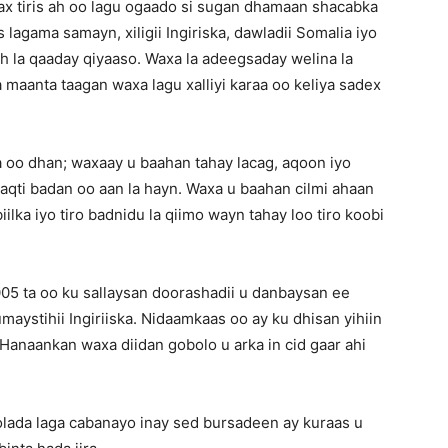
dax tiris ah oo lagu ogaado si sugan dhamaan shacabka
lagama samayn, xiligii Ingiriska, dawladii Somalia iyo
h la qaaday qiyaaso. Waxa la adeegsaday welina la
maanta taagan waxa lagu xalliyi karaa oo keliya sadex
ka oo dhan; waxaay u baahan tahay lacag, aqoon iyo
aqti badan oo aan la hayn. Waxa u baahan cilmi ahaan
ilka iyo tiro badnidu la qiimo wayn tahay loo tiro koobi
005 ta oo ku sallaysan doorashadii u danbaysan ee
maystihii Ingiriiska. Nidaamkaas oo ay ku dhisan yihiin
 Hanaankan waxa diidan gobolo u arka in cid gaar ahi
bolada laga cabanayo inay sed bursadeen ay kuraas u