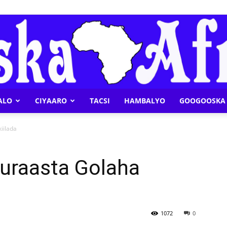
ALO
CIYAARO
TACSI
HAMBALYO
GOOGOOSKA 
Geeska
iilada
Kuraasta Golaha
Afrika
1072
0