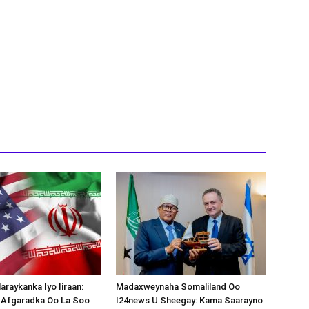
araykanka Iyo Iiraan:
Madaxweynaha Somaliland Oo
s-Afgaradka Oo La Soo
I24news U Sheegay: Kama Saarayno