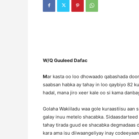
W/Q Guuleed Dafac
M
ar kasta oo loo dhowaado qabashada door
saabsan habka ay tahay in loo qaybiyo 82 k
hadal, mana jiro xeer kale oo si kama danba
Golaha Wakiiladu waa gole kuraastiisu aan s
galay inuu metelo shacabka. Sidaasdarteed
tahay tirada guud ee shacabka degmadaas 
kara ama isu diiwaangeliyay inay codeeyaan