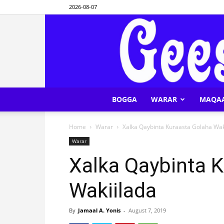
2026-08-07
BOGGA
WARAR
MAQA
Home
Warar
Xalka Qaybinta Kuraasta Golaha Wak
Warar
Xalka Qaybinta 
Wakiilada
By
Jamaal A. Yonis
-
August 7, 2019