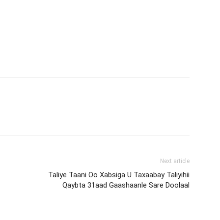
Next article
Taliye Taani Oo Xabsiga U Taxaabay Taliyihii
Qaybta 31aad Gaashaanle Sare Doolaal