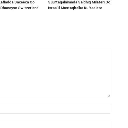
Xafladda Saxeexa Oo
Suurtagalnimada Saldhig Milateri Oo
 Dhacayso Switzerland.
Israa’iil Mustaqbalka Ku Yeelato