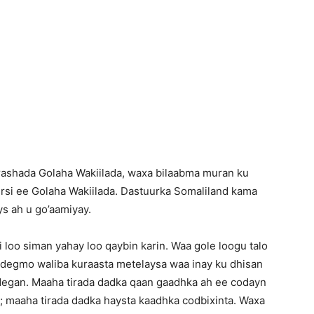
Newspaper
ashada Golaha Wakiilada, waxa bilaabma muran ku
ursi ee Golaha Wakiilada. Dastuurka Somaliland kama
ys ah u go’aamiyay.
i loo siman yahay loo qaybin karin. Waa gole loogu talo
 degmo waliba kuraasta metelaysa waa inay ku dhisan
degan. Maaha tirada dadka qaan gaadhka ah ee codayn
; maaha tirada dadka haysta kaadhka codbixinta. Waxa