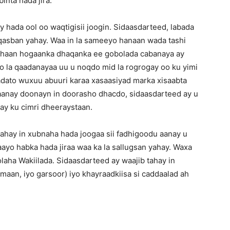
inta hada jira.
y hada ool oo waqtigisii joogin. Sidaasdarteed, labada
 qasban yahay. Waa in la sameeyo hanaan wada tashi
 ahaan hogaanka dhaqanka ee gobolada cabanaya ay
 oo la qaadanayaa uu u noqdo mid la rogrogay oo ku yimi
qaadato wuxuu abuuri karaa xasaasiyad marka xisaabta
aanay doonayn in doorasho dhacdo, sidaasdarteed ay u
y ku cimri dheeraystaan.
ahay in xubnaha hada joogaa sii fadhigoodu aanay u
ayo habka hada jiraa waa ka la sallugsan yahay. Waxa
laha Wakiilada. Sidaasdarteed ay waajib tahay in
amaan, iyo garsoor) iyo khayraadkiisa si caddaalad ah