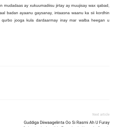
mudadaas ay xukuumadiisu jirtay ay muujisay wax qabad,
al badan ayaanu gaysanay, intaasna waanu ka sii kordhin
 qurbo jooga kula dardaarmay inay mar walba heegan u
Next article
Guddiga Diiwaagelinta Oo Si Rasmi Ah U Furay