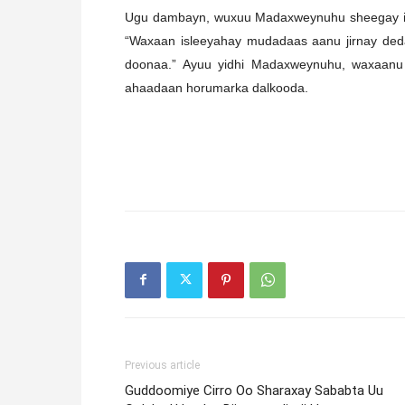
Ugu dambayn, wuxuu Madaxweynuhu sheegay in 
“Waxaan isleeyahay mudadaas aanu jirnay deda
doonaa.” Ayuu yidhi Madaxweynuhu, waxaanu
ahaadaan horumarka dalkooda.
Previous article
Guddoomiye Cirro Oo Sharaxay Sababta Uu