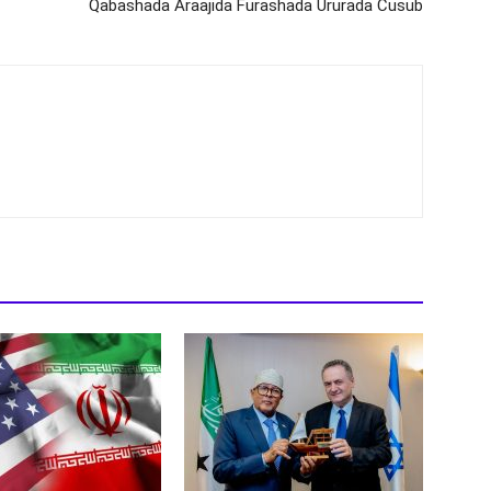
Qabashada Araajida Furashada Ururada Cusub