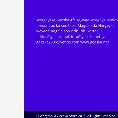
Wargeyska Geeska Afrika, waa Wargeys Madax
banaan oo ka soo baxa Magaalada Hargeysa.
waxaad nagala soo xidhiidhi kartaa:
editor@geeska.net, info@geeska.net iyo
geeska2006@yahoo.com www.geeska.net
© Wargeyska Geeska Afrika 2018, All Rights Reserved 