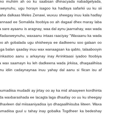
imo muhiim ah oo ku saabsan dhinacyada nabadgelyada,
eynuhu, ugu horayn isagoo ka hadlaya safarkii uu ku sii
raha dalkaas Meles Zenawi, wuxuu sheegay inuu kala hadlay
hannaad ee Somalida Itoobiya oo ah dagaal dhex maray laba
ta sare ayaanu is aragnay, waa dal aynu jaarnahay, wax wada
hi Madaxweynuhu, waxaanu intaas raaciyay “Waxaanu ka wada
 oo ah gobalada ugu shisheeya ee dadkeenu soo galaan oo
aga balan qaaday inuu wax wanaagsan ka qabto, talaabooyin
kastoo aanu u arkaynay inay Arrinktaasi iyadoo Itoobiya
ax saamayn ku leh dadkeena wada jirkiisa, dhaqaalihiisa
u idiin cadaynaynaa inuu yahay dal aanu si fiican isu af
umadiisa mudadii ay jirtay oo ay ka mid ahaayeen kordhinta
da waxbarashada ee lacagta laga dhaafay oo uu ku sheegay
dhaxleen dal miisaaniyadisa iyo dhaqaalihiisuba liiteen. Waxa
madiisa guul u tahay inay gobalka Togdheer ka bedeshay