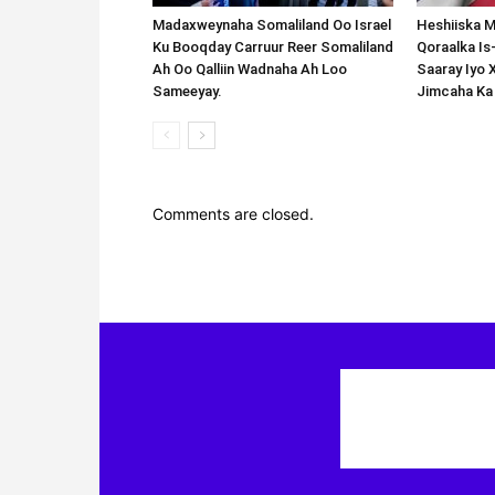
Madaxweynaha Somaliland Oo Israel
Heshiiska M
Ku Booqday Carruur Reer Somaliland
Qoraalka I
Ah Oo Qalliin Wadnaha Ah Loo
Saaray Iyo 
Sameeyay.
Jimcaha Ka
Comments are closed.