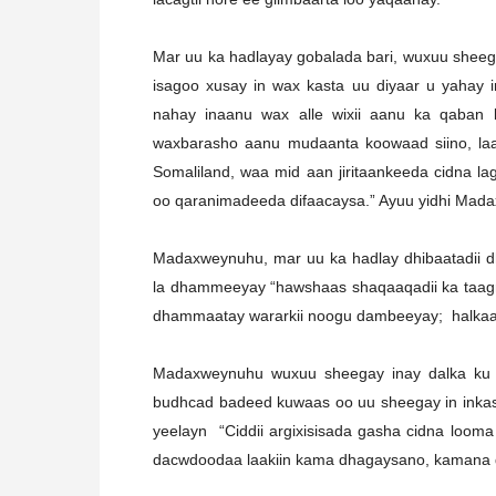
Mar uu ka hadlayay gobalada bari, wuxuu sheeg
isagoo xusay in wax kasta uu diyaar u yahay
nahay inaanu wax alle wixii aanu ka qaban 
waxbarasho aanu mudaanta koowaad siino, la
Somaliland, waa mid aan jiritaankeeda cidna l
oo qaranimadeeda difaacaysa.” Ayuu yidhi Mada
Madaxweynuhu, mar uu ka hadlay dhibaatadii d
la dhammeeyay “hawshaas shaqaaqadii ka taagn
dhammaatay wararkii noogu dambeeyay; halkaas
Madaxweynuhu wuxuu sheegay inay dalka ku xi
budhcad badeed kuwaas oo uu sheegay in inkast
yeelayn “Ciddii argixisisada gasha cidna loom
dacwdoodaa laakiin kama dhagaysano, kamana 