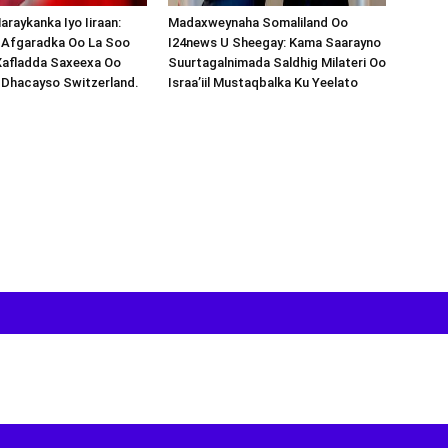
araykanka Iyo Iiraan:
Madaxweynaha Somaliland Oo
s-Afgaradka Oo La Soo
I24news U Sheegay: Kama Saarayno
Xafladda Saxeexa Oo
Suurtagalnimada Saldhig Milateri Oo
 Dhacayso Switzerland.
Israa’iil Mustaqbalka Ku Yeelato