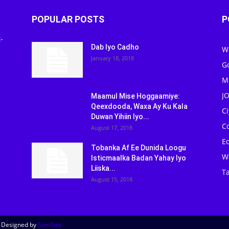
POPULAR POSTS
P
-
Dab Iyo Cadho
W
January 18, 2018
G
M
J
Maamul Mise Hoggaamiye:
Qeexdooda, Waxa Ay Ku Kala
C
Duwan Yihiin Iyo...
C
August 17, 2018
Ed
Tobanka Af Ee Dunida Loogu
W
Isticmaalka Badan Yahay Iyo
Liiska...
Ta
August 15, 2018
| Designed by
SomSite