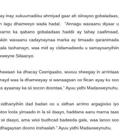
ay inay xukuumadiisu ahmiyad gaar ah siinayso gobaladaas,
 in lagu dhameeyo wada hadal. “Annagu waxaanu diyaar u
karno ka qabano gobaladaas haddii ay tahay caafimaad,
akiin waxaanu cadaynaynaa marka ay timaado qaranimada
agala tashanayn, waa mid ay ciidamadeedu u samaysanyihiin
xweyne Siilaanyo.
hawaan ka dhacay Ceerigaabo, wuxuu sheegay in arrintaas
ayd waa la dhameeyay si wanaagsan oo fiican ayay ku soo
 ayaanay ka sii socon doontaa.” Ayuu yidhi Madaxweynuhu.
dhanyihiin dad badan oo u xidhan arrimo argagixiso iyo
oo loola yimaado in la sii daayo, haddana aanu marna taas
a sii daayo, ama wixii budhcad badeeda gala, waa lanoo soo
dhagaysan doono inshaalah.” Ayuu yidhi Madaxweynuhu.