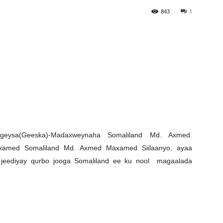
843
1
Newspaper
rgeysa(Geeska)-Madaxweynaha Somaliland Md. Axmed
xamed Somaliland Md. Axmed Maxamed Siilaanyo, ayaa
 jeediyay qurbo jooga Somaliland ee ku nool magaalada