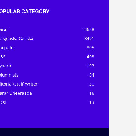
OPULAR CATEGORY
arar
14688
oogooska Geeska
3491
aqaalo
805
OBS
403
iyaaro
103
olumnists
54
itorial/Staff Writer
30
arar Dheeraada
16
csi
13