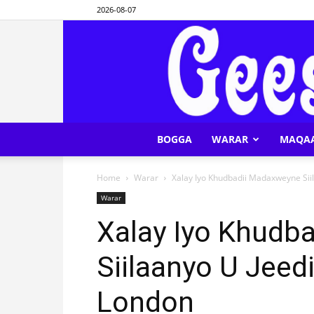
2026-08-07
BOGGA
WARAR
MAQA
Home
Warar
Xalay Iyo Khudbadii Madaxweyne Sii
Warar
Xalay Iyo Khudb
Siilaanyo U Jeed
London