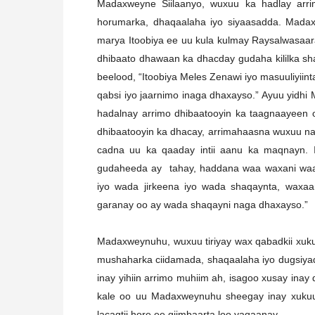
Madaxweyne Siilaanyo, wuxuu ka hadlay arr
horumarka, dhaqaalaha iyo siyaasadda. Madaxw
marya Itoobiya ee uu kula kulmay Raysalwasaa
dhibaato dhawaan ka dhacday gudaha kililka s
beelood, “Itoobiya Meles Zenawi iyo masuuliyiin
qabsi iyo jaarnimo inaga dhaxayso.” Ayuu yid
hadalnay arrimo dhibaatooyin ka taagnaayeen
dhibaatooyin ka dhacay, arrimahaasna wuxuu n
cadna uu ka qaaday intii aanu ka maqnayn. In
gudaheeda ay tahay, haddana waa waxani waa w
iyo wada jirkeena iyo wada shaqaynta, waxaan
garanay oo ay wada shaqayni naga dhaxayso.”
Madaxweynuhu, wuxuu tiriyay wax qabadkii xuku
mushaharka ciidamada, shaqaalaha iyo dugsiya
inay yihiin arrimo muhiim ah, isagoo xusay inay 
kale oo uu Madaxweynuhu sheegay inay xukuu
lacagtii hore ee giimbaarta loo yaqaanay.