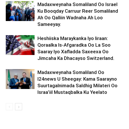
Madaxweynaha Somaliland Oo Israel
Ku Booqday Carruur Reer Somaliland
Ah Oo Qalliin Wadnaha Ah Loo
Sameeyay.
Heshiiska Maraykanka Iyo Iiraan:
Qoraalka Is-Afgaradka Oo La Soo
Saaray Iyo Xafladda Saxeexa Oo
Jimcaha Ka Dhacayso Switzerland.
Madaxweynaha Somaliland Oo
I24news U Sheegay: Kama Saarayno
Suurtagalnimada Saldhig Milateri Oo
Israa’iil Mustaqbalka Ku Yeelato