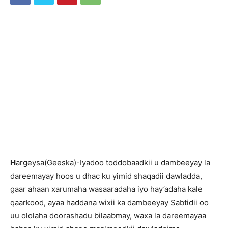
H
argeysa(Geeska)-Iyadoo toddobaadkii u dambeeyay la
dareemayay hoos u dhac ku yimid shaqadii dawladda,
gaar ahaan xarumaha wasaaradaha iyo hay’adaha kale
qaarkood, ayaa haddana wixii ka dambeeyay Sabtidii oo
uu ololaha doorashadu bilaabmay, waxa la dareemayaa