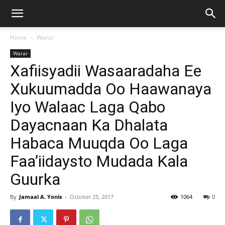
Home
Warar
Warar
Xafiisyadii Wasaaradaha Ee
Xukuumadda Oo Haawanaya
Iyo Walaac Laga Qabo
Dayacnaan Ka Dhalata
Habaca Muuqda Oo Laga
Faa’iidaysto Mudada Kala
Guurka
By
Jamaal A. Yonis
-
October 25, 2017
1064
0