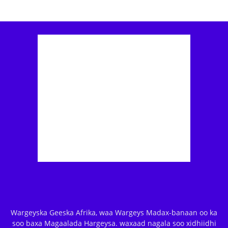
Wargeyska Geeska Afrika, waa Wargeys Madax-banaan oo ka
soo baxa Magaalada Hargeysa. waxaad nagala soo xidhiidhi