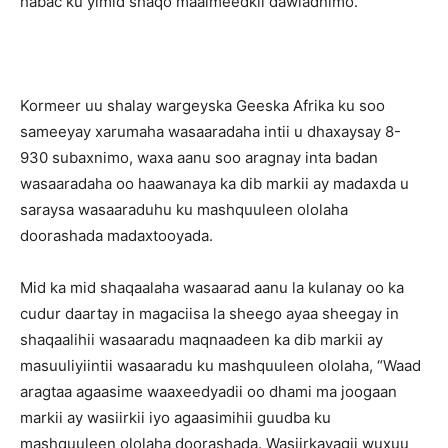
habac ku yimid shaqo maalmeedkii dawladnimo.
Kormeer uu shalay wargeyska Geeska Afrika ku soo
sameeyay xarumaha wasaaradaha intii u dhaxaysay 8-
930 subaxnimo, waxa aanu soo aragnay inta badan
wasaaradaha oo haawanaya ka dib markii ay madaxda u
saraysa wasaaraduhu ku mashquuleen ololaha
doorashada madaxtooyada.
Mid ka mid shaqaalaha wasaarad aanu la kulanay oo ka
cudur daartay in magaciisa la sheego ayaa sheegay in
shaqaalihii wasaaradu maqnaadeen ka dib markii ay
masuuliyiintii wasaaradu ku mashquuleen ololaha, “Waad
aragtaa agaasime waaxeedyadii oo dhami ma joogaan
markii ay wasiirkii iyo agaasimihii guudba ku
mashquuleen ololaha doorashada. Wasiirkayagii wuxuu