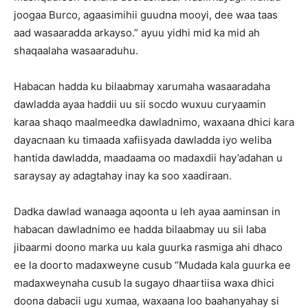
joogaa Burco, agaasimihii guudna mooyi, dee waa taas
aad wasaaradda arkayso.” ayuu yidhi mid ka mid ah
shaqaalaha wasaaraduhu.
Habacan hadda ku bilaabmay xarumaha wasaaradaha
dawladda ayaa haddii uu sii socdo wuxuu curyaamin
karaa shaqo maalmeedka dawladnimo, waxaana dhici kara
dayacnaan ku timaada xafiisyada dawladda iyo weliba
hantida dawladda, maadaama oo madaxdii hay’adahan u
saraysay ay adagtahay inay ka soo xaadiraan.
Dadka dawlad wanaaga aqoonta u leh ayaa aaminsan in
habacan dawladnimo ee hadda bilaabmay uu sii laba
jibaarmi doono marka uu kala guurka rasmiga ahi dhaco
ee la doorto madaxweyne cusub “Mudada kala guurka ee
madaxweynaha cusub la sugayo dhaartiisa waxa dhici
doona dabacii ugu xumaa, waxaana loo baahanyahay si