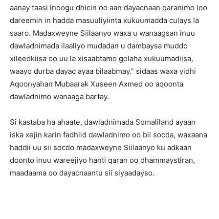
aanay taasi inoogu dhicin oo aan dayacnaan qaranimo loo
dareemin in hadda masuuliyiinta xukuumadda culays la
saaro. Madaxweyne Siilaanyo waxa u wanaagsan inuu
dawladnimada ilaaliyo mudadan u dambaysa muddo
xileedkiisa oo uu la xisaabtamo golaha xukuumadiisa,
waayo durba dayac ayaa bilaabmay.” sidaas waxa yidhi
Aqoonyahan Mubaarak Xuseen Axmed oo aqoonta
dawladnimo wanaaga bartay.
Si kastaba ha ahaate, dawladnimada Somaliland ayaan
iska xejin karin fadhiid dawladnimo oo bil socda, waxaana
haddii uu sii socdo madaxweyne Siilaanyo ku adkaan
doonto inuu wareejiyo hanti qaran oo dhammaystiran,
maadaama oo dayacnaantu sii siyaadayso.