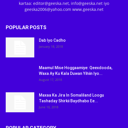
kartaa: editor@geeska.net, info@geeska.net iyo
geeska2006@yahoo.com www.geeska.net
POPULAR POSTS
Dab Iyo Cadho
January 18, 2018
Maamul Mise Hoggaamiye: Qeexdooda,
Waxa Ay Ku Kala Duwan Yihiin Iyo...
August 17, 2018
Maxaa Ka Jira In Somaliland Loogu
Tashaday Shirkii Baydhabo Ee...
June 10, 2018
POPULAR CATEGORY