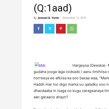
(Q:1aad)
By
Jamaal A. Yonis
-
December 12, 2015
Hargeysa (Geeska)- M
gudaha jooga laga codsado I aanu ilmihiisa 
horreeya ee afkiisa ka soo baxaa waa, “Ma
Haddii mar loo digo marka uu qaladku soo
dhacdaaba in isaga oo kugu caragsanaya i
aan garaacis ahayn?