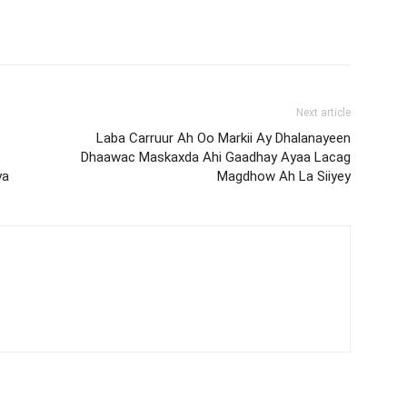
Next article
Laba Carruur Ah Oo Markii Ay Dhalanayeen
Dhaawac Maskaxda Ahi Gaadhay Ayaa Lacag
ya
Magdhow Ah La Siiyey