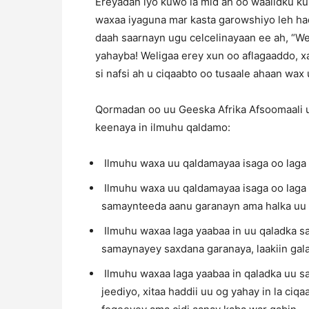
Ereyadan iyo kuwo la mid ah oo waalidku ku
waxaa iyaguna mar kasta garowshiyo leh hada
daah saarnayn ugu celcelinayaan ee ah, “We
yahayba! Weligaa erey xun oo aflagaaddo, xa
si nafsi ah u ciqaabto oo tusaale ahaan wax
Qormadan oo uu Geeska Afrika Afsoomaali 
keenaya in ilmuhu qaldamo:
Ilmuhu waxa uu qaldamayaa isaga oo laga 
Ilmuhu waxa uu qaldamayaa isaga oo laga y
samaynteeda aanu garanayn ama halka uu
Ilmuhu waxaa laga yaabaa in uu qaladka sa
samaynayey saxdana garanaya, laakiin gala 
Ilmuhu waxaa laga yaabaa in qaladka uu s
jeediyo, xitaa haddii uu og yahay in la ci