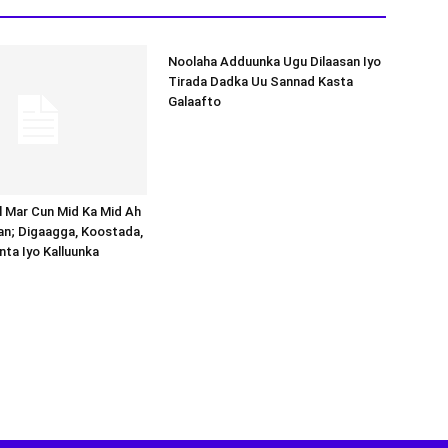
Noolaha Adduunka Ugu Dilaasan Iyo
Tirada Dadka Uu Sannad Kasta
Galaafto
al Mar Cun Mid Ka Mid Ah
an; Digaagga, Koostada,
inta Iyo Kalluunka