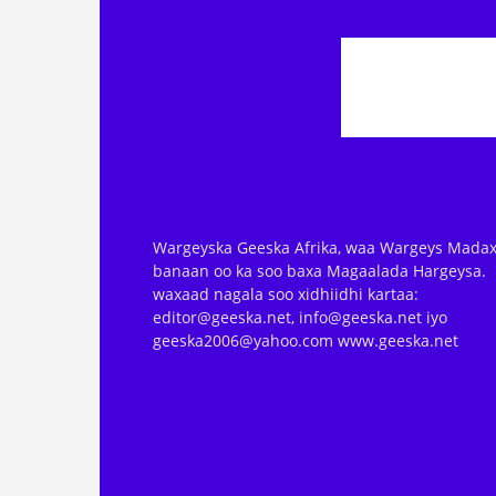
Wargeyska Geeska Afrika, waa Wargeys Madax
banaan oo ka soo baxa Magaalada Hargeysa.
waxaad nagala soo xidhiidhi kartaa:
editor@geeska.net, info@geeska.net iyo
geeska2006@yahoo.com www.geeska.net