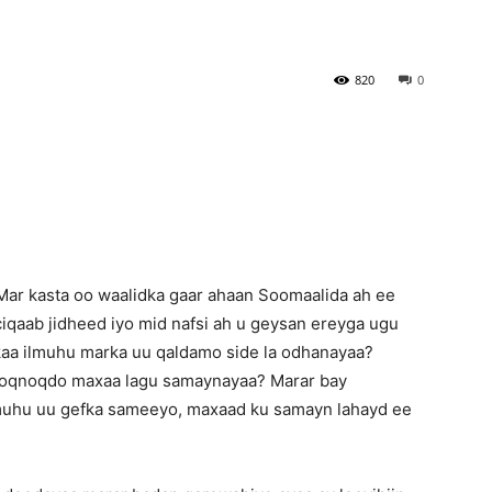
Newspaper
820
0
ar kasta oo waalidka gaar ahaan Soomaalida ah ee
ciqaab jidheed iyo mid nafsi ah u geysan ereyga ugu
rkaa ilmuhu marka uu qaldamo side la odhanayaa?
 noqnoqdo maxaa lagu samaynayaa? Marar bay
lmuhu uu gefka sameeyo, maxaad ku samayn lahayd ee