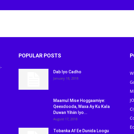
POPULAR POSTS
P
-
Dab Iyo Cadho
W
January 18, 2018
G
M
J
Maamul Mise Hoggaamiye:
Qeexdooda, Waxa Ay Ku Kala
C
Duwan Yihiin Iyo...
C
August 17, 2018
Ed
Tobanka Af Ee Dunida Loogu