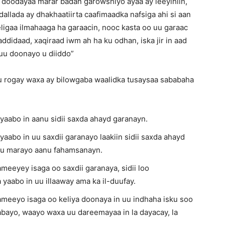
 doodayaa marar badan garowshiyo ayaa ay leeyihiin,
llada ay dhakhaatiirta caafimaadka nafsiga ahi si aan
ligaa ilmahaaga ha garaacin, nooc kasta oo uu garaac
ddidaad, xaqiraad iwm ah ha ku odhan, iska jir in aad
 uu doonayo u diiddo”
u rogay waxa ay bilowgaba waalidka tusaysaa sababaha
yaabo in aanu sidii saxda ahayd garanayn.
aabo in uu saxdii garanayo laakiin sidii saxda ahayd
 u marayo aanu fahamsanayn.
meeyey isaga oo saxdii garanaya, sidii loo
yaabo in uu illaaway ama ka il-duufay.
ameeyo isaga oo keliya doonaya in uu indhaha isku soo
qaabayo, waayo waxa uu dareemayaa in la dayacay, la