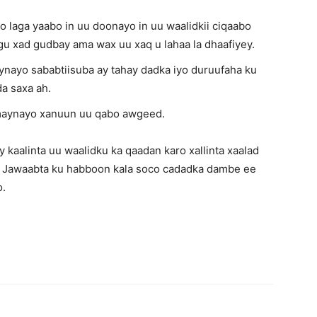
 laga yaabo in uu doonayo in uu waalidkii ciqaabo
gu xad gudbay ama wax uu xaq u lahaa la dhaafiyey.
ynayo sababtiisuba ay tahay dadka iyo duruufaha ku
da saxa ah.
maynayo xanuun uu qabo awgeed.
kaalinta uu waalidku ka qaadan karo xallinta xaalad
?’ Jawaabta ku habboon kala soco cadadka dambe ee
o.