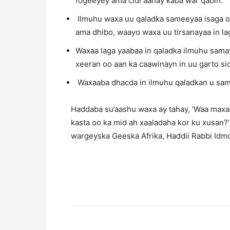
fogeeyey ama cidi aanay kaba war qabin.
Ilmuhu waxa uu qaladka sameeyaa isaga oo
ama dhibo, waayo waxa uu tirsanayaa in la
Waxaa laga yaabaa in qaladka ilmuhu sama
xeeran oo aan ka caawinayn in uu garto si
Waxaaba dhacda in ilmuhu qaladkan u sa
Haddaba su’aashu waxa ay tahay, ‘Waa maxay 
kasta oo ka mid ah xaaladaha kor ku xusan
wargeyska Geeska Afrika, Haddii Rabbi Idm