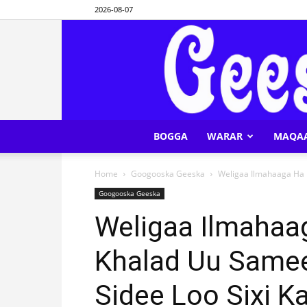
2026-08-07
BOGGA
WARAR
MAQA
Home
Googooska Geeska
Weligaa Ilmahaaga Ha 
Googooska Geeska
Weligaa Ilmahaa
Khalad Uu Samee
Sidee Loo Sixi K