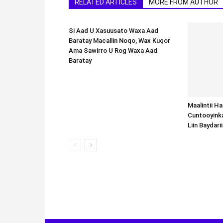
RELATED ARTICLES
MORE FROM AUTHOR
Si Aad U Xasuusato Waxa Aad
Baratay Macallin Noqo, Wax Kuqor
Ama Sawirro U Rog Waxa Aad
Baratay
Maalintii H
Cuntooyink
Liin Baydari