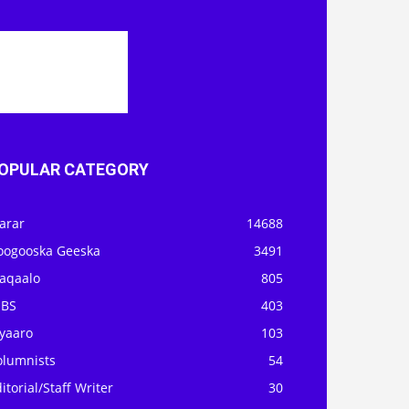
OPULAR CATEGORY
arar
14688
oogooska Geeska
3491
aqaalo
805
OBS
403
iyaaro
103
olumnists
54
itorial/Staff Writer
30