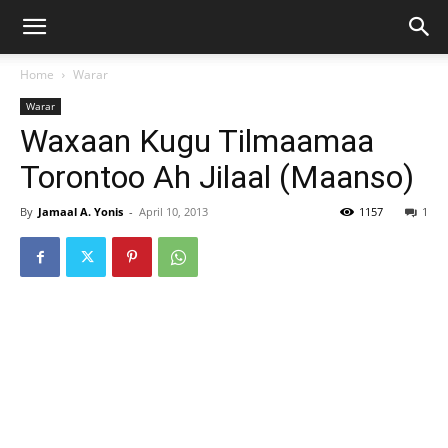
Home
Warar
Warar
Waxaan Kugu Tilmaamaa
Torontoo Ah Jilaal (Maanso)
By
Jamaal A. Yonis
-
April 10, 2013
1157
1