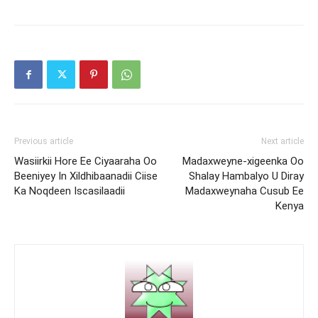
Previous article
Next article
Wasiirkii Hore Ee Ciyaaraha Oo
Madaxweyne-xigeenka Oo
Beeniyey In Xildhibaanadii Ciise
Shalay Hambalyo U Diray
Ka Noqdeen Iscasilaadii
Madaxweynaha Cusub Ee
Kenya