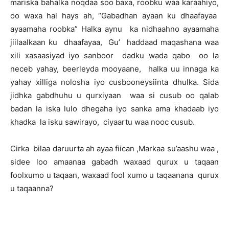
mariska bahalka noqdaa soo baxa, roobku waa karaahiyo,
oo waxa hal hays ah, “Gabadhan ayaan ku dhaafayaa
ayaamaha roobka” Halka aynu ka nidhaahno ayaamaha
jiilaalkaan ku dhaafayaa, Gu’ haddaad maqashana waa
xili xasaasiyad iyo sanboor dadku wada qabo oo la
neceb yahay, beerleyda mooyaane, halka uu innaga ka
yahay xilliga nolosha iyo cusbooneysiinta dhulka. Sida
jidhka gabdhuhu u qurxiyaan waa si cusub oo qalab
badan la iska lulo dhegaha iyo sanka ama khadaab iyo
khadka la isku sawirayo, ciyaartu waa nooc cusub.
Cirka bilaa daruurta ah ayaa fiican ,Markaa su’aashu waa ,
sidee loo amaanaa gabadh waxaad qurux u taqaan
foolxumo u taqaan, waxaad fool xumo u taqaanana qurux
u taqaanna?