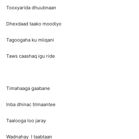
Tooxyarida dhuubnaan
Dhexdaad taako moodiyo
Tagoogaha ku miiqani
Taws caashaq igu ride
Timahaaga gaabane
Inba dhinac tilmaantee
Taalooga loo jaray
Wadnahay I taabtaan