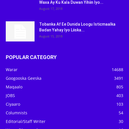
Waxa Ay Ku Kala Duwan Yihiin Iyo...
August 17, 2018
Tobanka Af Ee Dunida Loogu Isticmaalka
Badan Yahay Iyo Liiska...
August 15, 2018
POPULAR CATEGORY
Warar
14688
Googooska Geeska
3491
Maqaalo
805
JOBS
403
Ciyaaro
103
Columnists
54
Editorial/Staff Writer
30