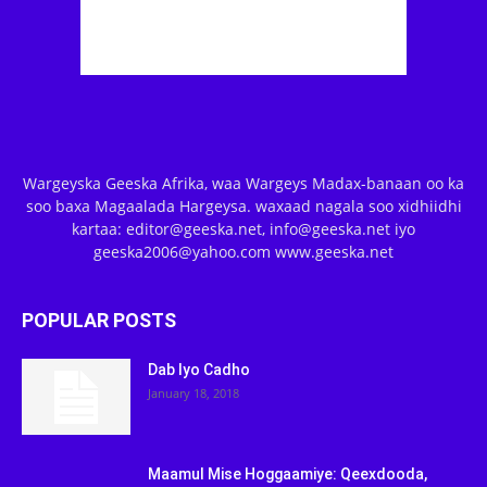
Wargeyska Geeska Afrika, waa Wargeys Madax-banaan oo ka
soo baxa Magaalada Hargeysa. waxaad nagala soo xidhiidhi
kartaa: editor@geeska.net, info@geeska.net iyo
geeska2006@yahoo.com www.geeska.net
POPULAR POSTS
Dab Iyo Cadho
January 18, 2018
Maamul Mise Hoggaamiye: Qeexdooda,