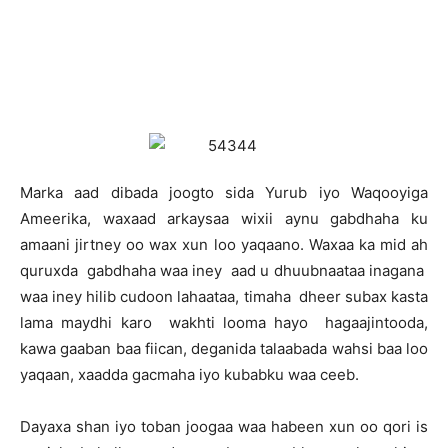
M
arka aad dibada joogto sida Yurub iyo Waqooyiga
Ameerika, waxaad arkaysaa wixii aynu gabdhaha ku
amaani jirtney oo wax xun loo yaqaano. Waxaa ka mid ah
quruxda gabdhaha waa iney aad u dhuubnaataa inagana
waa iney hilib cudoon lahaataa, timaha dheer subax kasta
lama maydhi karo wakhti looma hayo hagaajintooda,
kawa gaaban baa fiican, deganida talaabada wahsi baa loo
yaqaan, xaadda gacmaha iyo kubabku waa ceeb.
Dayaxa shan iyo toban joogaa waa habeen xun oo qori is