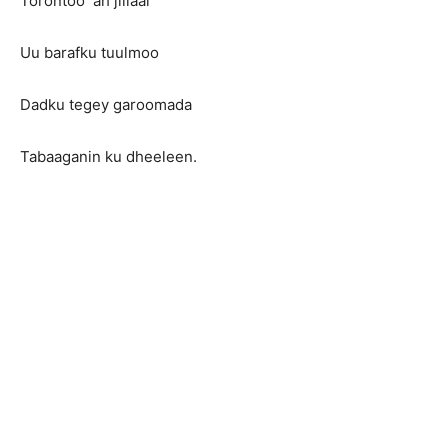
Torontoo ah jiilaal
Uu barafku tuulmoo
Dadku tegey garoomada
Tabaaganin ku dheeleen.