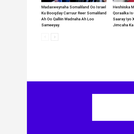
Madaxweynaha Somaliland Oo Israel
Heshiiska M
Ku Booqday Carruur Reer Somaliland
Qoraalka I
Ah Oo Qalliin Wadnaha Ah Loo
Saaray Iyo 
Sameeyay.
Jimcaha Ka