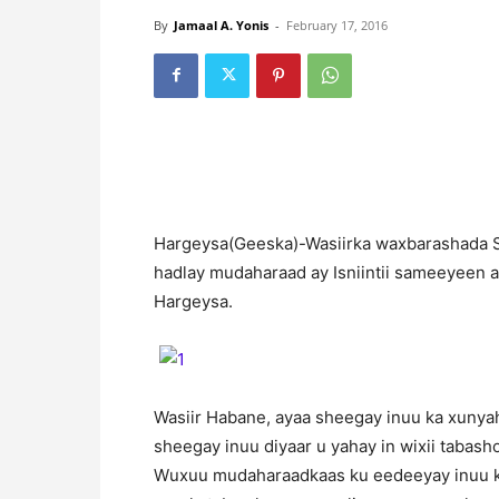
By
Jamaal A. Yonis
-
February 17, 2016
H
argeysa(Geeska)-Wasiirka waxbarashada S
hadlay mudaharaad ay Isniintii sameeyeen
Hargeysa.
Wasiir Habane, ayaa sheegay inuu ka xuny
sheegay inuu diyaar u yahay in wixii tabash
Wuxuu mudaharaadkaas ku eedeeyay inuu k