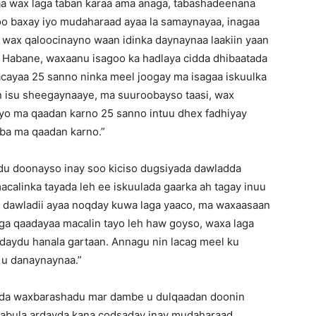
aa wax laga taban karaa ama anaga, tabashadeenana
oo baxay iyo mudaharaad ayaa la samaynayaa, inagaa
 wax qaloocinayno waan idinka daynaynaa laakiin yaan
ir Habane, waxaanu isagoo ka hadlaya cidda dhibaatada
acayaa 25 sanno ninka meel joogay ma isagaa iskuulka
n isu sheegaynaaye, ma suuroobayso taasi, wax
yo ma qaadan karno 25 sanno intuu dhex fadhiyay
lba ma qaadan karno.”
u doonayso inay soo kiciso dugsiyada dawladda
acalinka tayada leh ee iskuulada gaarka ah tagay inuu
i dawladii ayaa noqday kuwa laga yaaco, ma waxaasaan
ga qaadayaa macalin tayo leh haw goyso, waxa laga
daydu hanala gartaan. Annagu nin lacag meel ku
u danaynaynaa.”
dda waxbarashadu mar dambe u dulqaadan doonin
aabula ardayda kana codsaday inay mudaharaad