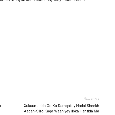
Next article
o
Xukuumadda Oo Ka Damqatey Hadal Sheekh
Aadan-Siiro Kaga Waaniyey Iibka Hantida Ma