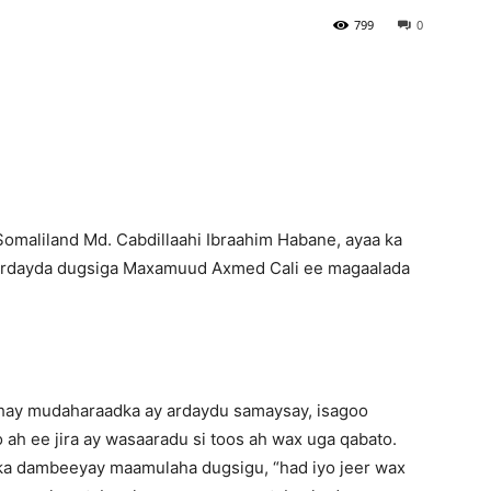
799
0
Newspaper
omaliland Md. Cabdillaahi Ibraahim Habane, ayaa ka
 ardayda dugsiga Maxamuud Axmed Cali ee magaalada
ahay mudaharaadka ay ardaydu samaysay, isagoo
o ah ee jira ay wasaaradu si toos ah wax uga qabato.
a dambeeyay maamulaha dugsigu, “had iyo jeer wax