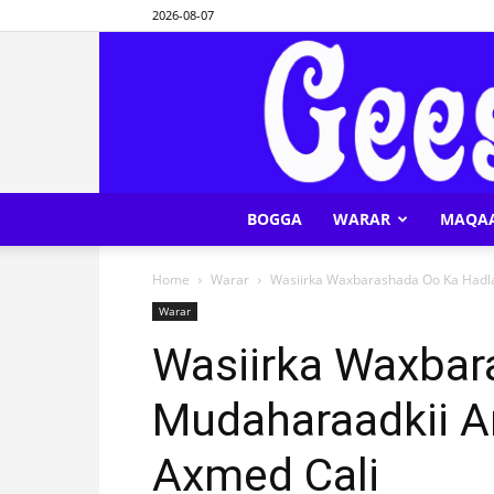
2026-08-07
BOGGA
WARAR
MAQA
Home
Warar
Wasiirka Waxbarashada Oo Ka Hadl
Warar
Wasiirka Waxbar
Mudaharaadkii 
Axmed Cali