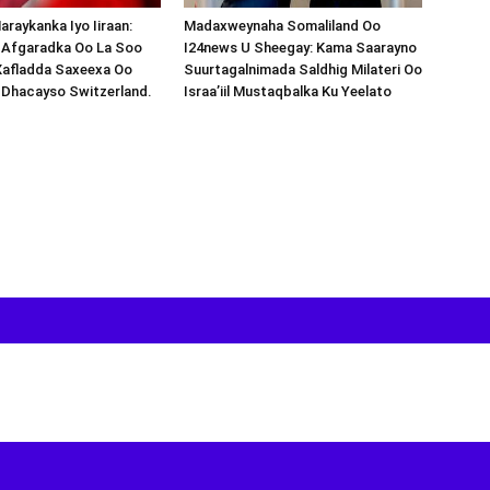
araykanka Iyo Iiraan:
Madaxweynaha Somaliland Oo
s-Afgaradka Oo La Soo
I24news U Sheegay: Kama Saarayno
Xafladda Saxeexa Oo
Suurtagalnimada Saldhig Milateri Oo
 Dhacayso Switzerland.
Israa’iil Mustaqbalka Ku Yeelato