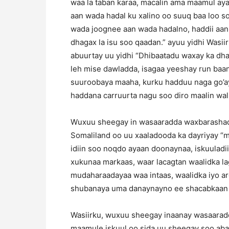
waa la taban karaa, macalin ama maamul ay
aan wada hadal ku xalino oo suuq baa loo s
wada joognee aan wada hadalno, haddii aan
dhagax la isu soo qaadan.” ayuu yidhi Wasi
abuurtay uu yidhi “Dhibaatadu waxay ka dh
leh mise dawladda, isagaa yeeshay run baa
suuroobaya maaha, kurku hadduu naga go’a
haddana carruurta nagu soo diro maalin wa
Wuxuu sheegay in wasaaradda waxbarashad
Somaliland oo uu xaaladooda ka dayriyay “m
idiin soo noqdo ayaan doonaynaa, iskuuladi
xukunaa markaas, waar lacagtan waalidka la
mudaharaadayaa waa intaas, waalidka iyo ar
shubanaya uma danaynayno ee shacabkaan 
Wasiirku, wuxuu sheegay inaanay wasaara
maamule iskuul oo sida uu sheegay soo ab