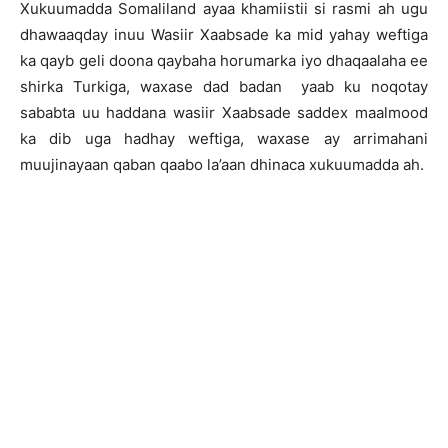
Xukuumadda Somaliland ayaa khamiistii si rasmi ah ugu
dhawaaqday inuu Wasiir Xaabsade ka mid yahay weftiga
ka qayb geli doona qaybaha horumarka iyo dhaqaalaha ee
shirka Turkiga, waxase dad badan yaab ku noqotay
sababta uu haddana wasiir Xaabsade saddex maalmood
ka dib uga hadhay weftiga, waxase ay arrimahani
muujinayaan qaban qaabo la’aan dhinaca xukuumadda ah.