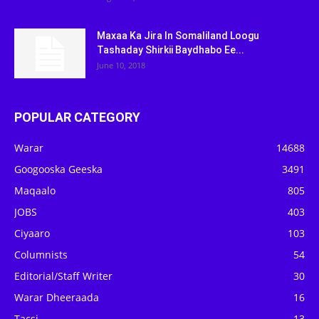
Maxaa Ka Jira In Somaliland Loogu
Tashaday Shirkii Baydhabo Ee...
June 10, 2018
POPULAR CATEGORY
Warar
14688
Googooska Geeska
3491
Maqaalo
805
JOBS
403
Ciyaaro
103
Columnists
54
Editorial/Staff Writer
30
Warar Dheeraada
16
Tacsi
13