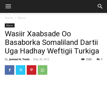
Home
Warar
Warar
Wasiir Xaabsade Oo
Basaborka Somaliland Dartii
Uga Hadhay Weftigii Turkiga
By
Jamaal A. Yonis
-
May 30, 2012
1520
0