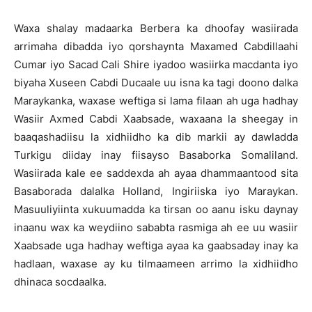
Waxa shalay madaarka Berbera ka dhoofay wasiirada
arrimaha dibadda iyo qorshaynta Maxamed Cabdillaahi
Cumar iyo Sacad Cali Shire iyadoo wasiirka macdanta iyo
biyaha Xuseen Cabdi Ducaale uu isna ka tagi doono dalka
Maraykanka, waxase weftiga si lama filaan ah uga hadhay
Wasiir Axmed Cabdi Xaabsade, waxaana la sheegay in
baaqashadiisu la xidhiidho ka dib markii ay dawladda
Turkigu diiday inay fiisayso Basaborka Somaliland.
Wasiirada kale ee saddexda ah ayaa dhammaantood sita
Basaborada dalalka Holland, Ingiriiska iyo Maraykan.
Masuuliyiinta xukuumadda ka tirsan oo aanu isku daynay
inaanu wax ka weydiino sababta rasmiga ah ee uu wasiir
Xaabsade uga hadhay weftiga ayaa ka gaabsaday inay ka
hadlaan, waxase ay ku tilmaameen arrimo la xidhiidho
dhinaca socdaalka.