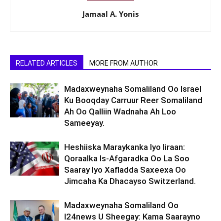
Jamaal A. Yonis
RELATED ARTICLES
MORE FROM AUTHOR
Madaxweynaha Somaliland Oo Israel
Ku Booqday Carruur Reer Somaliland
Ah Oo Qalliin Wadnaha Ah Loo
Sameeyay.
Heshiiska Maraykanka Iyo Iiraan:
Qoraalka Is-Afgaradka Oo La Soo
Saaray Iyo Xafladda Saxeexa Oo
Jimcaha Ka Dhacayso Switzerland.
Madaxweynaha Somaliland Oo
I24news U Sheegay: Kama Saarayno