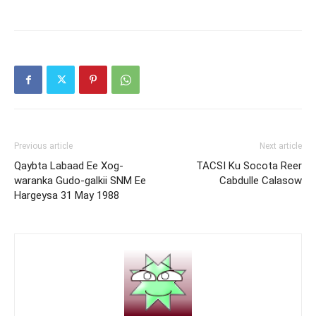
Previous article
Next article
Qaybta Labaad Ee Xog-
TACSI Ku Socota Reer
waranka Gudo-galkii SNM Ee
Cabdulle Calasow
Hargeysa 31 May 1988