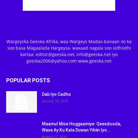
Wargeyska Geeska Afrika, waa Wargeys Madax-banaan oo ka
soo baxa Magaalada Hargeysa. waxaad nagala soo xidhiidhi
kartaa: editor@geeska.net, info@geeska.net iyo
geeska2006@yahoo.com www.geeska.net
POPULAR POSTS
Dab Iyo Cadho
January 18, 2018
Maamul Mise Hoggaamiye: Qeexdooda,
Waxa Ay Ku Kala Duwan Yihiin Iyo...
August 17, 2018