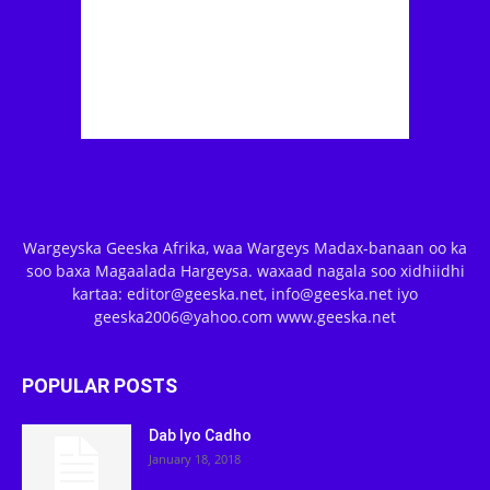
Wargeyska Geeska Afrika, waa Wargeys Madax-banaan oo ka
soo baxa Magaalada Hargeysa. waxaad nagala soo xidhiidhi
kartaa: editor@geeska.net, info@geeska.net iyo
geeska2006@yahoo.com www.geeska.net
POPULAR POSTS
Dab Iyo Cadho
January 18, 2018