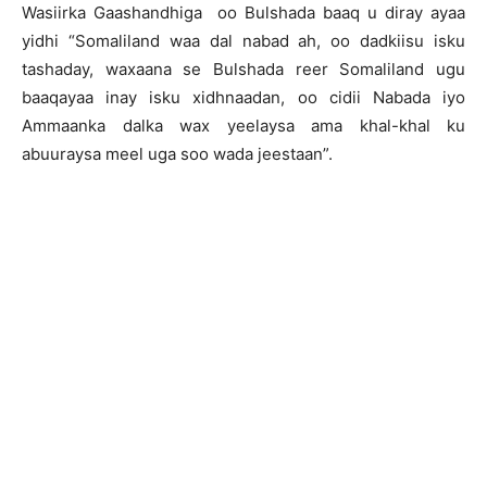
Wasiirka Gaashandhiga oo Bulshada baaq u diray ayaa
yidhi “Somaliland waa dal nabad ah, oo dadkiisu isku
tashaday, waxaana se Bulshada reer Somaliland ugu
baaqayaa inay isku xidhnaadan, oo cidii Nabada iyo
Ammaanka dalka wax yeelaysa ama khal-khal ku
abuuraysa meel uga soo wada jeestaan”.