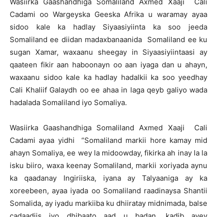
Wasiirka Gaashandhiga Somaliland Axmed Xaaji Cali
Cadami oo Wargeyska Geeska Afrika u waramay ayaa
sidoo kale ka hadlay Siyaasiyiinta ka soo jeeda
Somaliland ee diidan madaxbanaanida Somaliland ee ku
sugan Xamar, waxaanu sheegay in Siyaasiyiintaasi ay
qaateen fikir aan haboonayn oo aan iyaga dan u ahayn,
waxaanu sidoo kale ka hadlay hadalkii ka soo yeedhay
Cali Khaliif Galaydh oo ee ahaa in laga qeyb galiyo wada
hadalada Somaliland iyo Somaliya.
Wasiirka Gaashandhiga Somaliland Axmed Xaaji Cali
Cadami ayaa yidhi “Somaliland markii hore kamay mid
ahayn Somaliya, ee wey la midoowday, fikirka ah inay la la
isku biiro, waxa keenay Somaliland, markii xoriyada aynu
ka qaadanay Ingiriiska, iyana ay Talyaaniga ay ka
xoreebeen, ayaa iyada oo Somaliland raadinaysa Shantii
Somalida, ay iyadu markiiba ku dhiiratay midnimada, balse
cadaadiis iyo dhibaato aad u badan, kadib ayey