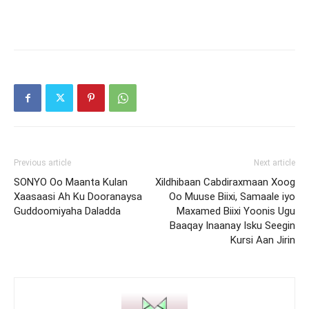
Previous article
Next article
SONYO Oo Maanta Kulan
Xildhibaan Cabdiraxmaan Xoog
Xaasaasi Ah Ku Dooranaysa
Oo Muuse Biixi, Samaale iyo
Guddoomiyaha Daladda
Maxamed Biixi Yoonis Ugu
Baaqay Inaanay Isku Seegin
Kursi Aan Jirin