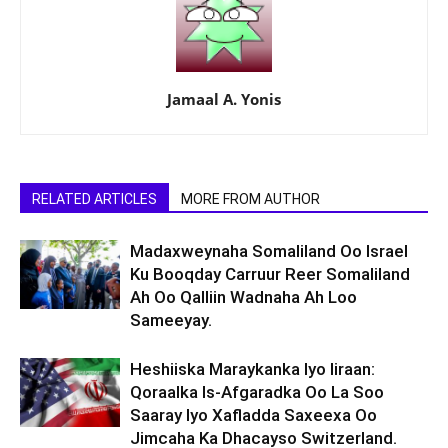
Jamaal A. Yonis
RELATED ARTICLES
MORE FROM AUTHOR
Madaxweynaha Somaliland Oo Israel
Ku Booqday Carruur Reer Somaliland
Ah Oo Qalliin Wadnaha Ah Loo
Sameeyay.
Heshiiska Maraykanka Iyo Iiraan:
Qoraalka Is-Afgaradka Oo La Soo
Saaray Iyo Xafladda Saxeexa Oo
Jimcaha Ka Dhacayso Switzerland.