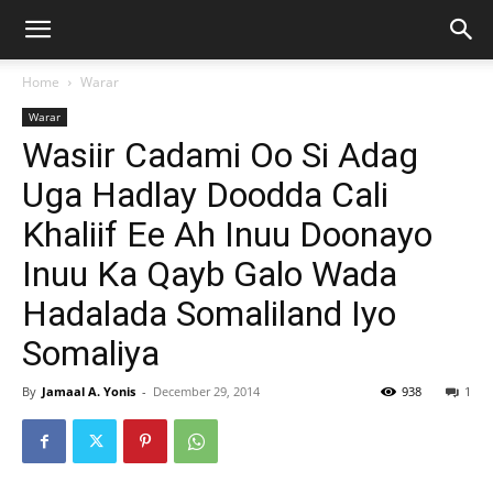
Home
Warar
Warar
Wasiir Cadami Oo Si Adag
Uga Hadlay Doodda Cali
Khaliif Ee Ah Inuu Doonayo
Inuu Ka Qayb Galo Wada
Hadalada Somaliland Iyo
Somaliya
By
Jamaal A. Yonis
-
December 29, 2014
938
1