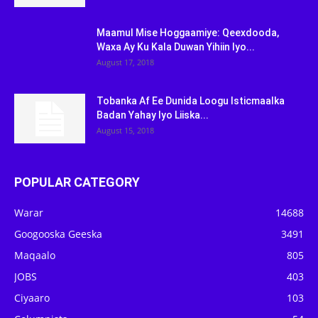
Maamul Mise Hoggaamiye: Qeexdooda,
Waxa Ay Ku Kala Duwan Yihiin Iyo...
August 17, 2018
Tobanka Af Ee Dunida Loogu Isticmaalka
Badan Yahay Iyo Liiska...
August 15, 2018
POPULAR CATEGORY
Warar
14688
Googooska Geeska
3491
Maqaalo
805
JOBS
403
Ciyaaro
103