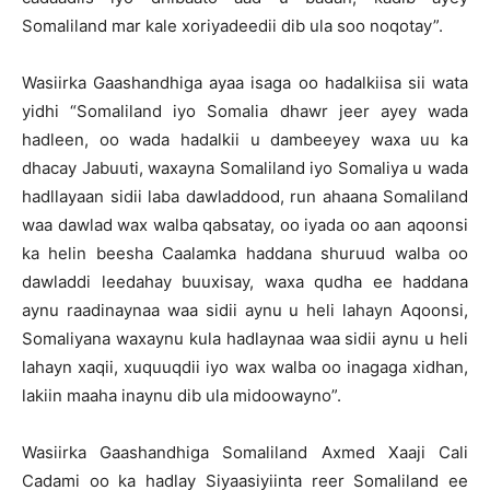
Somaliland mar kale xoriyadeedii dib ula soo noqotay”.
Wasiirka Gaashandhiga ayaa isaga oo hadalkiisa sii wata
yidhi “Somaliland iyo Somalia dhawr jeer ayey wada
hadleen, oo wada hadalkii u dambeeyey waxa uu ka
dhacay Jabuuti, waxayna Somaliland iyo Somaliya u wada
hadllayaan sidii laba dawladdood, run ahaana Somaliland
waa dawlad wax walba qabsatay, oo iyada oo aan aqoonsi
ka helin beesha Caalamka haddana shuruud walba oo
dawladdi leedahay buuxisay, waxa qudha ee haddana
aynu raadinaynaa waa sidii aynu u heli lahayn Aqoonsi,
Somaliyana waxaynu kula hadlaynaa waa sidii aynu u heli
lahayn xaqii, xuquuqdii iyo wax walba oo inagaga xidhan,
lakiin maaha inaynu dib ula midoowayno”.
Wasiirka Gaashandhiga Somaliland Axmed Xaaji Cali
Cadami oo ka hadlay Siyaasiyiinta reer Somaliland ee