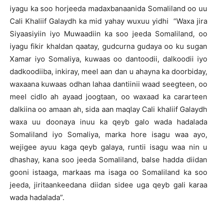
iyagu ka soo horjeeda madaxbanaanida Somaliland oo uu
Cali Khaliif Galaydh ka mid yahay wuxuu yidhi “Waxa jira
Siyaasiyiin iyo Muwaadiin ka soo jeeda Somaliland, oo
iyagu fikir khaldan qaatay, gudcurna gudaya oo ku sugan
Xamar iyo Somaliya, kuwaas oo dantoodii, dalkoodii iyo
dadkoodiiba, inkiray, meel aan dan u ahayna ka doorbiday,
waxaana kuwaas odhan lahaa dantiinii waad seegteen, oo
meel cidlo ah ayaad joogtaan, oo waxaad ka cararteen
dalkiina oo amaan ah, sida aan maqlay Cali khaliif Galaydh
waxa uu doonaya inuu ka qeyb galo wada hadalada
Somaliland iyo Somaliya, marka hore isagu waa ayo,
wejigee ayuu kaga qeyb galaya, runtii isagu waa nin u
dhashay, kana soo jeeda Somaliland, balse hadda diidan
gooni istaaga, markaas ma isaga oo Somaliland ka soo
jeeda, jiritaankeedana diidan sidee uga qeyb gali karaa
wada hadalada”.