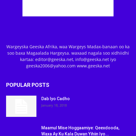
Wargeyska Geeska Afrika, waa Wargeys Madax-banaan oo ka
soo baxa Magaalada Hargeysa. waxaad nagala soo xidhiidhi
kartaa: editor@geeska.net, info@geeska.net iyo
geeska2006@yahoo.com www.geeska.net
POPULAR POSTS
Dab Iyo Cadho
January 18, 2018
Maamul Mise Hoggaamiye: Qeexdooda,
Waxa Ay Ku Kala Duwan Yihiin Iyo...