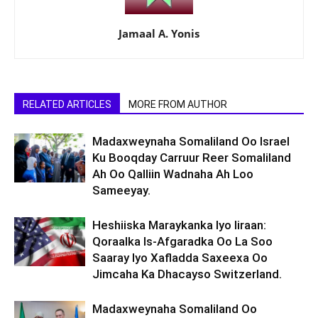
Jamaal A. Yonis
RELATED ARTICLES
MORE FROM AUTHOR
Madaxweynaha Somaliland Oo Israel
Ku Booqday Carruur Reer Somaliland
Ah Oo Qalliin Wadnaha Ah Loo
Sameeyay.
Heshiiska Maraykanka Iyo Iiraan:
Qoraalka Is-Afgaradka Oo La Soo
Saaray Iyo Xafladda Saxeexa Oo
Jimcaha Ka Dhacayso Switzerland.
Madaxweynaha Somaliland Oo