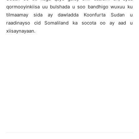
qormooyinkiisa uu bulshada u soo bandhigo wuxuu ku
tilmaamay sida ay dawladda Koonfurta Sudan u
raadinayso cid Somaliland ka socota oo ay aad u
xiisaynayaan.