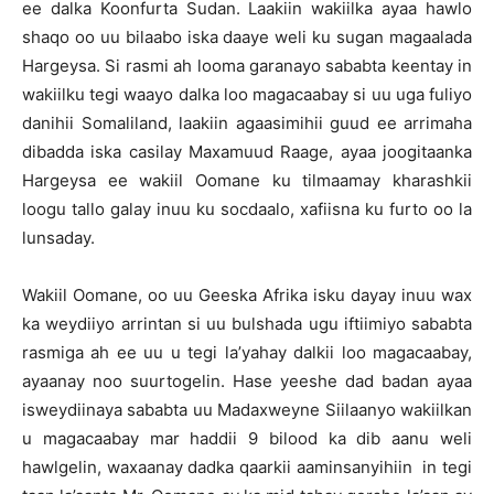
ee dalka Koonfurta Sudan. Laakiin wakiilka ayaa hawlo
shaqo oo uu bilaabo iska daaye weli ku sugan magaalada
Hargeysa. Si rasmi ah looma garanayo sababta keentay in
wakiilku tegi waayo dalka loo magacaabay si uu uga fuliyo
danihii Somaliland, laakiin agaasimihii guud ee arrimaha
dibadda iska casilay Maxamuud Raage, ayaa joogitaanka
Hargeysa ee wakiil Oomane ku tilmaamay kharashkii
loogu tallo galay inuu ku socdaalo, xafiisna ku furto oo la
lunsaday.
Wakiil Oomane, oo uu Geeska Afrika isku dayay inuu wax
ka weydiiyo arrintan si uu bulshada ugu iftiimiyo sababta
rasmiga ah ee uu u tegi la’yahay dalkii loo magacaabay,
ayaanay noo suurtogelin. Hase yeeshe dad badan ayaa
isweydiinaya sababta uu Madaxweyne Siilaanyo wakiilkan
u magacaabay mar haddii 9 bilood ka dib aanu weli
hawlgelin, waxaanay dadka qaarkii aaminsanyihiin in tegi