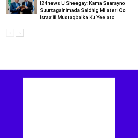
I24news U Sheegay: Kama Saarayno
Suurtagalnimada Saldhig Milateri Oo
Israa’iil Mustaqbalka Ku Yeelato