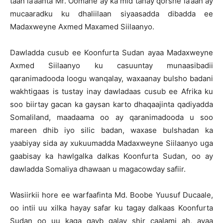
taan la’aanta Mr. Oomane ay ka mid tahay qorshe la’aan ay
mucaaradku ku dhaliilaan siyaasadda dibadda ee
Madaxweyne Axmed Maxamed Siilaanyo.
Dawladda cusub ee Koonfurta Sudan ayaa Madaxweyne
Axmed Siilaanyo ku casuuntay munaasibadii
qaranimadooda loogu wanqalay, waxaanay bulsho badani
wakhtigaas is tustay inay dawladaas cusub ee Afrika ku
soo biirtay gacan ka gaysan karto dhaqaajinta qadiyadda
Somaliland, maadaama oo ay qaranimadooda u soo
mareen dhib iyo silic badan, waxase bulshadan ka
yaabiyay sida ay xukuumadda Madaxweyne Siilaanyo uga
gaabisay ka hawlgalka dalkas Koonfurta Sudan, oo ay
dawladda Somaliya dhawaan u magacowday safiir.
Wasiirkii hore ee warfaafinta Md. Boobe Yuusuf Ducaale,
oo intii uu xilka hayay safar ku tagay dalkaas Koonfurta
Sudan oo uu kaga qayb galay shir caalami ah, ayaa