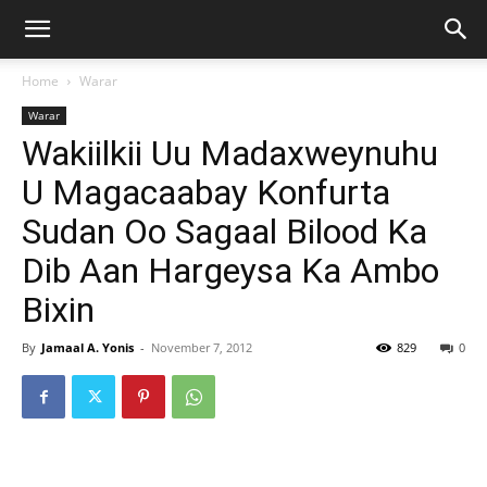
Home
Warar
Warar
Wakiilkii Uu Madaxweynuhu
U Magacaabay Konfurta
Sudan Oo Sagaal Bilood Ka
Dib Aan Hargeysa Ka Ambo
Bixin
By
Jamaal A. Yonis
-
November 7, 2012
829
0