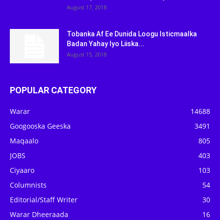
August 17, 2018
Tobanka Af Ee Dunida Loogu Isticmaalka
Badan Yahay Iyo Liiska...
August 15, 2018
POPULAR CATEGORY
Warar
14688
Googooska Geeska
3491
Maqaalo
805
JOBS
403
Ciyaaro
103
Columnists
54
Editorial/Staff Writer
30
Warar Dheeraada
16