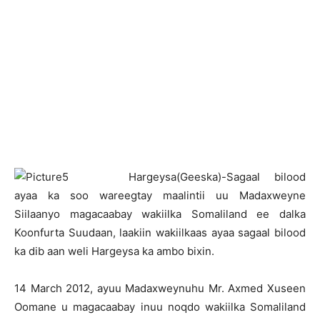
H
argeysa(Geeska)-Sagaal bilood
ayaa ka soo wareegtay maalintii uu Madaxweyne
Siilaanyo magacaabay wakiilka Somaliland ee dalka
Koonfurta Suudaan, laakiin wakiilkaas ayaa sagaal bilood
ka dib aan weli Hargeysa ka ambo bixin.
14 March 2012, ayuu Madaxweynuhu Mr. Axmed Xuseen
Oomane u magacaabay inuu noqdo wakiilka Somaliland