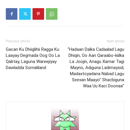
Previous article
Next article
Gacan Ku Dhiiglihii Ragga Ku
“Hadaan Dalka Cadaalad Lagu
Laayay Degmada Oog Oo La
Dhiqin, Oo Aan Qaraabo-kiilka
Qabtay, Laguna Wareejiyay
La Joojin, Anagu Xamar Tagi
Dawladda Somaliland
Mayno, Adiguna Ladimaysid,
Madaxtoyadana Nabad Lagu
Seexan Maayo” Shacbiguna
Waa Uu Kaci Doonaa”