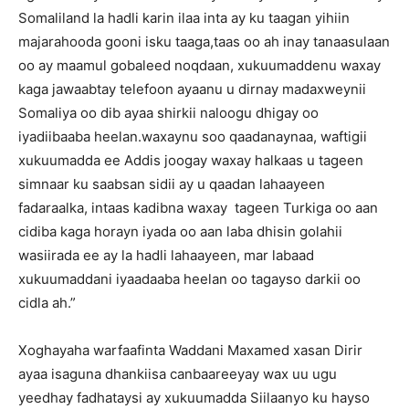
Somaliland la hadli karin ilaa inta ay ku taagan yihiin
majarahooda gooni isku taaga,taas oo ah inay tanaasulaan
oo ay maamul gobaleed noqdaan, xukuumaddenu waxay
kaga jawaabtay telefoon ayaanu u dirnay madaxweynii
Somaliya oo dib ayaa shirkii naloogu dhigay oo
iyadiibaaba heelan.waxaynu soo qaadanaynaa, waftigii
xukuumadda ee Addis joogay waxay halkaas u tageen
simnaar ku saabsan sidii ay u qaadan lahaayeen
fadaraalka, intaas kadibna waxay tageen Turkiga oo aan
cidiba kaga horayn iyada oo aan laba dhisin golahii
wasiirada ee ay la hadli lahaayeen, mar labaad
xukuumaddani iyaadaaba heelan oo tagayso darkii oo
cidla ah.”
Xoghayaha warfaafinta Waddani Maxamed xasan Dirir
ayaa isaguna dhankiisa canbaareeyay wax uu ugu
yeedhay fadhataysi ay xukuumadda Siilaanyo ku hayso