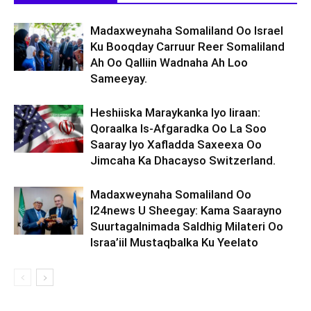
Madaxweynaha Somaliland Oo Israel
Ku Booqday Carruur Reer Somaliland
Ah Oo Qalliin Wadnaha Ah Loo
Sameeyay.
Heshiiska Maraykanka Iyo Iiraan:
Qoraalka Is-Afgaradka Oo La Soo
Saaray Iyo Xafladda Saxeexa Oo
Jimcaha Ka Dhacayso Switzerland.
Madaxweynaha Somaliland Oo
I24news U Sheegay: Kama Saarayno
Suurtagalnimada Saldhig Milateri Oo
Israa’iil Mustaqbalka Ku Yeelato