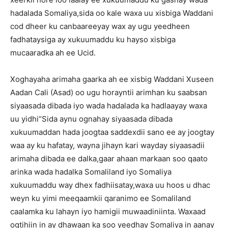
hadalada Somaliya,sida oo kale waxa uu xisbiga Waddani
cod dheer ku canbaareeyay wax ay ugu yeedheen
fadhataysiga ay xukuumaddu ku hayso xisbiga
mucaaradka ah ee Ucid.
Xoghayaha arimaha gaarka ah ee xisbig Waddani Xuseen
Aadan Cali (Asad) oo ugu horayntii arimhan ku saabsan
siyaasada dibada iyo wada hadalada ka hadlaayay waxa
uu yidhi“Sida aynu ognahay siyaasada dibada
xukuumaddan hada joogtaa saddexdii sano ee ay joogtay
waa ay ku hafatay, wayna jihayn kari wayday siyaasadii
arimaha dibada ee dalka,gaar ahaan markaan soo qaato
arinka wada hadalka Somaliland iyo Somaliya
xukuumaddu way dhex fadhiisatay,waxa uu hoos u dhac
weyn ku yimi meeqaamkii qaranimo ee Somaliland
caalamka ku lahayn iyo hamigii muwaadiniinta. Waxaad
ogtihiin in ay dhawaan ka soo yeedhay Somaliya in aanay