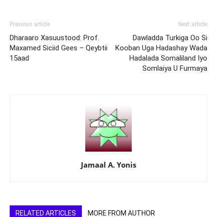
Previous article
Next article
Dharaaro Xasuustood: Prof.
Dawladda Turkiga Oo Si
Maxamed Siciid Gees – Qeybtii
Kooban Uga Hadashay Wada
15aad
Hadalada Somaliland Iyo
Somlaiya U Furmaya
Jamaal A. Yonis
RELATED ARTICLES
MORE FROM AUTHOR