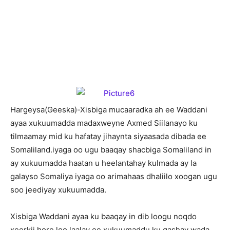
H
argeysa(Geeska)-Xisbiga mucaaradka ah ee Waddani
ayaa xukuumadda madaxweyne Axmed Siilanayo ku
tilmaamay mid ku hafatay jihaynta siyaasada dibada ee
Somaliland.iyaga oo ugu baaqay shacbiga Somaliland in
ay xukuumadda haatan u heelantahay kulmada ay la
galayso Somaliya iyaga oo arimahaas dhaliilo xoogan ugu
soo jeediyay xukuumadda.
Xisbiga Waddani ayaa ku baaqay in dib loogu noqdo
xeerkii hore loo laalay ee xukuumaddu ku gashay wada