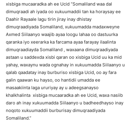
xisbiga mucaaradka ah ee Ucid “Somaliland waa dal
dimuqraadi ah iyada oo xukuumaddii tan ka horaysay ee
Daahir Rayaale lagu tirin jiray inay dhistay
dimuqraadiyada Somaliland, xukuumadda madaxweyne
Axmed Siilaanyo waajib ayaa loogu lahaa oo dastuurka
qaranka iyo xeerarka ka farcama ayaa farayay ilaalinta
dimuqraadiayda Somaliland , waxaana dimuqraadiyada
astaan u saddexda xisbi qaran oo xisbiga Ucid uu ka mid
yahay, waxaynu wada ognahay in xukuumadda Siilaanyo u
qalab qaadatay inay burburiso xisbiga Ucid, oo ay fara
galin qaawan ku hayso, oo hantidii umadda ee
masaakiinta laga ururiyay ay u adeegsanayso
khalkhalinta xisbiga mucaaradka ah ee Ucid, waxa nasiib
daro ah inay xukuumadda Siilaanyo u badheedhayso inay
noqoto xukuumaddii burburisay dimuqraadiyada
Somaliland.”