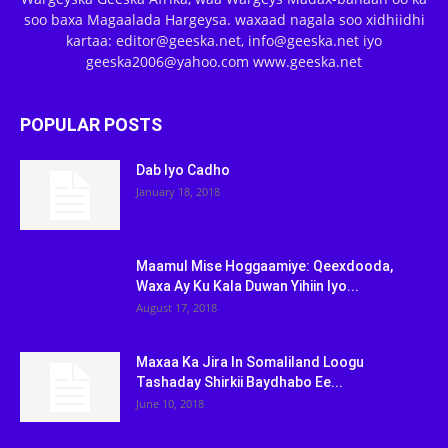
soo baxa Magaalada Hargeysa. waxaad nagala soo xidhiidhi
kartaa: editor@geeska.net, info@geeska.net iyo
geeska2006@yahoo.com www.geeska.net
POPULAR POSTS
Dab Iyo Cadho
January 18, 2018
Maamul Mise Hoggaamiye: Qeexdooda,
Waxa Ay Ku Kala Duwan Yihiin Iyo...
August 17, 2018
Maxaa Ka Jira In Somaliland Loogu
Tashaday Shirkii Baydhabo Ee...
June 10, 2018