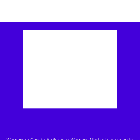
Wargeyska Geeska Afrika, waa Wargeys Madax-banaan oo ka