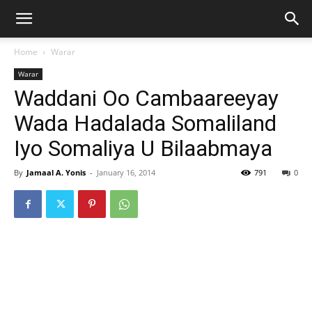
Home
Warar
Warar
Waddani Oo Cambaareeyay
Wada Hadalada Somaliland
Iyo Somaliya U Bilaabmaya
By
Jamaal A. Yonis
-
January 16, 2014
791
0