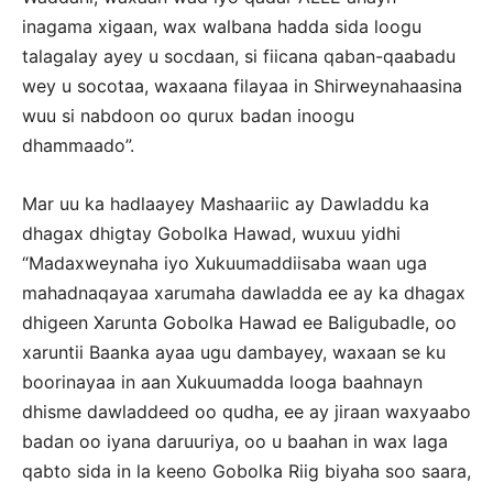
inagama xigaan, wax walbana hadda sida loogu
talagalay ayey u socdaan, si fiicana qaban-qaabadu
wey u socotaa, waxaana filayaa in Shirweynahaasina
wuu si nabdoon oo qurux badan inoogu
dhammaado”.
Mar uu ka hadlaayey Mashaariic ay Dawladdu ka
dhagax dhigtay Gobolka Hawad, wuxuu yidhi
“Madaxweynaha iyo Xukuumaddiisaba waan uga
mahadnaqayaa xarumaha dawladda ee ay ka dhagax
dhigeen Xarunta Gobolka Hawad ee Baligubadle, oo
xaruntii Baanka ayaa ugu dambayey, waxaan se ku
boorinayaa in aan Xukuumadda looga baahnayn
dhisme dawladdeed oo qudha, ee ay jiraan waxyaabo
badan oo iyana daruuriya, oo u baahan in wax laga
qabto sida in la keeno Gobolka Riig biyaha soo saara,