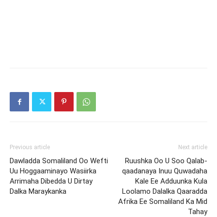
Previous article
Next article
Dawladda Somaliland Oo Wefti
Ruushka Oo U Soo Qalab-
Uu Hoggaaminayo Wasiirka
qaadanaya Inuu Quwadaha
Arrimaha Dibedda U Dirtay
Kale Ee Adduunka Kula
Dalka Maraykanka
Loolamo Dalalka Qaaradda
Afrika Ee Somaliland Ka Mid
Tahay