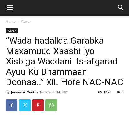
Home
Warar
Warar
“Wada-hadallda Garabka
Maxamuud Xaashi Iyo
Xisbiga Waddani Is-afgarad
Ayuu Ku Dhammaan
Doonaa..” Xil. Hore NAC-NAC
By
Jamaal A. Yonis
-
November 14, 2021
1256
0