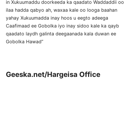
in Xukuumaddu doorkeeda ka qaadato Waddaddii oo
ilaa hadda qabyo ah, waxaa kale oo looga baahan
yahay Xukuumadda inay hoos u eegto adeega
Caafimaad ee Gobolka iyo inay sidoo kale ka qayb
qaadato laydh galinta deegaanada kala duwan ee
Gobolka Hawad”
Geeska.net/Hargeisa Office