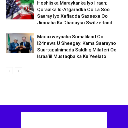
Heshiiska Maraykanka Iyo Iiraan:
Qoraalka Is-Afgaradka Oo La Soo
Saaray Iyo Xafladda Saxeexa Oo
Jimcaha Ka Dhacayso Switzerland.
Madaxweynaha Somaliland Oo
I24news U Sheegay: Kama Saarayno
Suurtagalnimada Saldhig Milateri Oo
Israa’iil Mustaqbalka Ku Yeelato