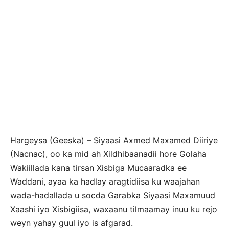
Hargeysa (Geeska) – Siyaasi Axmed Maxamed Diiriye
(Nacnac), oo ka mid ah Xildhibaanadii hore Golaha
Wakiillada kana tirsan Xisbiga Mucaaradka ee
Waddani, ayaa ka hadlay aragtidiisa ku waajahan
wada-hadallada u socda Garabka Siyaasi Maxamuud
Xaashi iyo Xisbigiisa, waxaanu tilmaamay inuu ku rejo
weyn yahay guul iyo is afgarad.