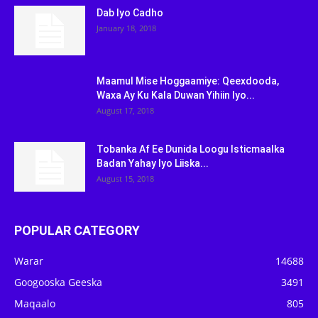
Dab Iyo Cadho
January 18, 2018
Maamul Mise Hoggaamiye: Qeexdooda,
Waxa Ay Ku Kala Duwan Yihiin Iyo...
August 17, 2018
Tobanka Af Ee Dunida Loogu Isticmaalka
Badan Yahay Iyo Liiska...
August 15, 2018
POPULAR CATEGORY
Warar
14688
Googooska Geeska
3491
Maqaalo
805