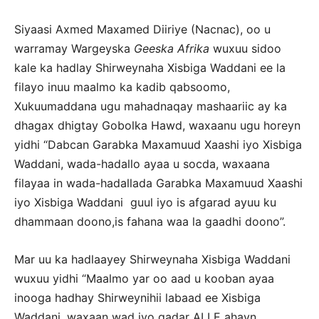
Siyaasi Axmed Maxamed Diiriye (Nacnac), oo u
warramay Wargeyska
Geeska Afrika
wuxuu sidoo
kale ka hadlay Shirweynaha Xisbiga Waddani ee la
filayo inuu maalmo ka kadib qabsoomo,
Xukuumaddana ugu mahadnaqay mashaariic ay ka
dhagax dhigtay Gobolka Hawd, waxaanu ugu horeyn
yidhi “Dabcan Garabka Maxamuud Xaashi iyo Xisbiga
Waddani, wada-hadallo ayaa u socda, waxaana
filayaa in wada-hadallada Garabka Maxamuud Xaashi
iyo Xisbiga Waddani guul iyo is afgarad ayuu ku
dhammaan doono,is fahana waa la gaadhi doono”.
Mar uu ka hadlaayey Shirweynaha Xisbiga Waddani
wuxuu yidhi “Maalmo yar oo aad u kooban ayaa
inooga hadhay Shirweynihii labaad ee Xisbiga
Waddani, waxaan wad iyo qadar ALLE ahayn