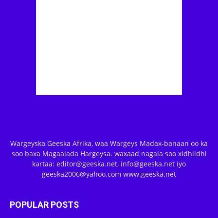
Wargeyska Geeska Afrika, waa Wargeys Madax-banaan oo ka
soo baxa Magaalada Hargeysa. waxaad nagala soo xidhiidhi
kartaa: editor@geeska.net, info@geeska.net iyo
geeska2006@yahoo.com www.geeska.net
POPULAR POSTS