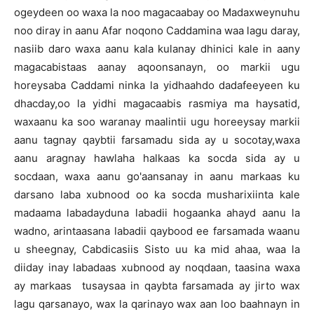
ogeydeen oo waxa la noo magacaabay oo Madaxweynuhu
noo diray in aanu Afar noqono Caddamina waa lagu daray,
nasiib daro waxa aanu kala kulanay dhinici kale in aany
magacabistaas aanay aqoonsanayn, oo markii ugu
horeysaba Caddami ninka la yidhaahdo dadafeeyeen ku
dhacday,oo la yidhi magacaabis rasmiya ma haysatid,
waxaanu ka soo waranay maalintii ugu horeeysay markii
aanu tagnay qaybtii farsamadu sida ay u socotay,waxa
aanu aragnay hawlaha halkaas ka socda sida ay u
socdaan, waxa aanu go'aansanay in aanu markaas ku
darsano laba xubnood oo ka socda musharixiinta kale
madaama labadayduna labadii hogaanka ahayd aanu la
wadno, arintaasana labadii qaybood ee farsamada waanu
u sheegnay, Cabdicasiis Sisto uu ka mid ahaa, waa la
diiday inay labadaas xubnood ay noqdaan, taasina waxa
ay markaas tusaysaa in qaybta farsamada ay jirto wax
lagu qarsanayo, wax la qarinayo wax aan loo baahnayn in