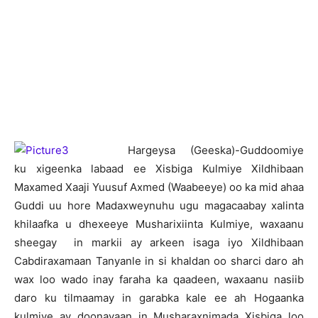
H
argeysa (Geeska)-Guddoomiye
ku xigeenka labaad ee Xisbiga Kulmiye Xildhibaan
Maxamed Xaaji Yuusuf Axmed (Waabeeye) oo ka mid ahaa
Guddi uu hore Madaxweynuhu ugu magacaabay xalinta
khilaafka u dhexeeye Musharixiinta Kulmiye, waxaanu
sheegay in markii ay arkeen isaga iyo Xildhibaan
Cabdiraxamaan Tanyanle in si khaldan oo sharci daro ah
wax loo wado inay faraha ka qaadeen, waxaanu nasiib
daro ku tilmaamay in garabka kale ee ah Hogaanka
kulmiye ay doonayaan in Musharaxnimada Xisbiga loo