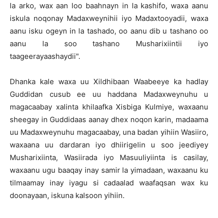
la arko, wax aan loo baahnayn in la kashifo, waxa aanu
iskula noqonay Madaxweynihii iyo Madaxtooyadii, waxa
aanu isku ogeyn in la tashado, oo aanu dib u tashano oo
aanu la soo tashano Musharixiintii iyo
taageerayaashaydii".
Dhanka kale waxa uu Xildhibaan Waabeeye ka hadlay
Guddidan cusub ee uu haddana Madaxweynuhu u
magacaabay xalinta khilaafka Xisbiga Kulmiye, waxaanu
sheegay in Guddidaas aanay dhex noqon karin, madaama
uu Madaxweynuhu magacaabay, una badan yihiin Wasiiro,
waxaana uu dardaran iyo dhiirigelin u soo jeediyey
Musharixiinta, Wasiirada iyo Masuuliyiinta is casilay,
waxaanu ugu baaqay inay samir la yimadaan, waxaanu ku
tilmaamay inay iyagu si cadaalad waafaqsan wax ku
doonayaan, iskuna kalsoon yihiin.