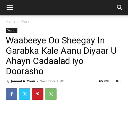
Home
Warar
Warar
Waabeeye Oo Sheegay In
Garabka Kale Aanu Diyaar U
Ahayn Cadaalad iyo
Doorasho
By
Jamaal A. Yonis
-
November 3, 2015
891
0