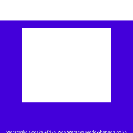
Wargeyska Geeska Afrika, waa Wargeys Madax-banaan oo ka