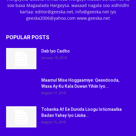
soo baxa Magaalada Hargeysa. waxaad nagala soo xidhiidhi
kartaa: editor@geeska.net, info@geeska.net iyo
geeska2006@yahoo.com www.geeska.net
POPULAR POSTS
Dab Iyo Cadho
January 18, 2018
Maamul Mise Hoggaamiye: Qeexdooda,
Waxa Ay Ku Kala Duwan Yihiin Iyo...
August 17, 2018
Tobanka Af Ee Dunida Loogu Isticmaalka
Badan Yahay Iyo Liiska...
August 15, 2018