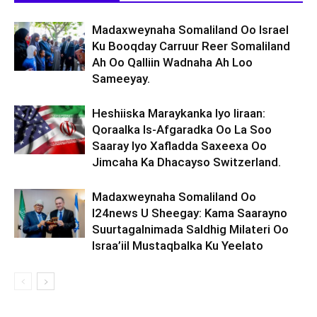
Madaxweynaha Somaliland Oo Israel
Ku Booqday Carruur Reer Somaliland
Ah Oo Qalliin Wadnaha Ah Loo
Sameeyay.
Heshiiska Maraykanka Iyo Iiraan:
Qoraalka Is-Afgaradka Oo La Soo
Saaray Iyo Xafladda Saxeexa Oo
Jimcaha Ka Dhacayso Switzerland.
Madaxweynaha Somaliland Oo
I24news U Sheegay: Kama Saarayno
Suurtagalnimada Saldhig Milateri Oo
Israa’iil Mustaqbalka Ku Yeelato