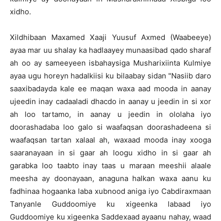
xidho.
Xildhibaan Maxamed Xaaji Yuusuf Axmed (Waabeeye)
ayaa mar uu shalay ka hadlaayey munaasibad qado sharaf
ah oo ay sameeyeen isbahaysiga Musharixiinta Kulmiye
ayaa ugu horeyn hadalkiisi ku bilaabay sidan "Nasiib daro
saaxibadayda kale ee maqan waxa aad mooda in aanay
ujeedin inay cadaaladi dhacdo in aanay u jeedin in si xor
ah loo tartamo, in aanay u jeedin in ololaha iyo
doorashadaba loo galo si waafaqsan doorashadeena si
waafaqsan tartan xalaal ah, waxaad mooda inay xooga
saaranayaan in si gaar ah loogu xidho in si gaar ah
garabka loo taabto inay taas u maraan meeshii alaale
meesha ay doonayaan, anaguna halkan waxa aanu ku
fadhinaa hogaanka laba xubnood aniga iyo Cabdiraxmaan
Tanyanle Guddoomiye ku xigeenka labaad iyo
Guddoomiye ku xigeenka Saddexaad ayaanu nahay, waad