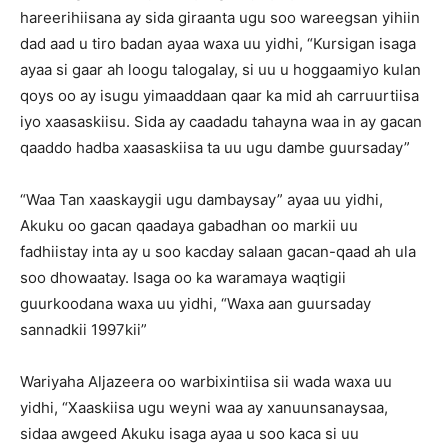
hareerihiisana ay sida giraanta ugu soo wareegsan yihiin
dad aad u tiro badan ayaa waxa uu yidhi, “Kursigan isaga
ayaa si gaar ah loogu talogalay, si uu u hoggaamiyo kulan
qoys oo ay isugu yimaaddaan qaar ka mid ah carruurtiisa
iyo xaasaskiisu. Sida ay caadadu tahayna waa in ay gacan
qaaddo hadba xaasaskiisa ta uu ugu dambe guursaday”
“Waa Tan xaaskaygii ugu dambaysay” ayaa uu yidhi,
Akuku oo gacan qaadaya gabadhan oo markii uu
fadhiistay inta ay u soo kacday salaan gacan-qaad ah ula
soo dhowaatay. Isaga oo ka waramaya waqtigii
guurkoodana waxa uu yidhi, “Waxa aan guursaday
sannadkii 1997kii”
Wariyaha Aljazeera oo warbixintiisa sii wada waxa uu
yidhi, “Xaaskiisa ugu weyni waa ay xanuunsanaysaa,
sidaa awgeed Akuku isaga ayaa u soo kaca si uu