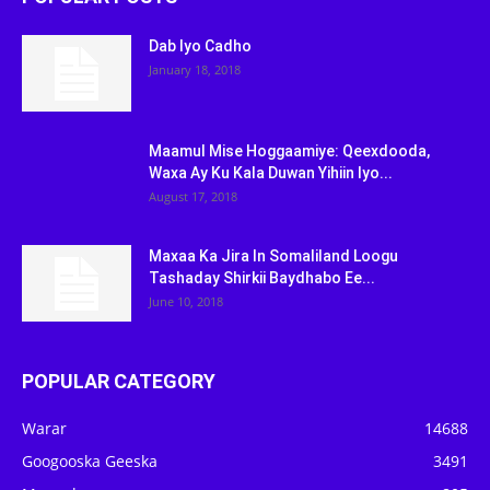
Dab Iyo Cadho
January 18, 2018
Maamul Mise Hoggaamiye: Qeexdooda,
Waxa Ay Ku Kala Duwan Yihiin Iyo...
August 17, 2018
Maxaa Ka Jira In Somaliland Loogu
Tashaday Shirkii Baydhabo Ee...
June 10, 2018
POPULAR CATEGORY
Warar
14688
Googooska Geeska
3491