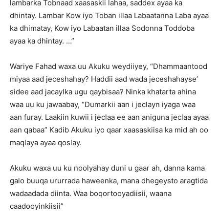
lambarka Tobnaad xaasaskii lahaa, saddex ayaa ka
dhintay. Lambar Kow iyo Toban illaa Labaatanna Laba ayaa
ka dhimatay, Kow iyo Labaatan illaa Sodonna Toddoba
ayaa ka dhintay. …”
Wariye Fahad waxa uu Akuku weydiiyey, “Dhammaantood
miyaa aad jeceshahay? Haddii aad wada jeceshahayse’
sidee aad jacaylka ugu qaybisaa? Ninka khatarta ahina
waa uu ku jawaabay, “Dumarkii aan i jeclayn iyaga waa
aan furay. Laakiin kuwii i jeclaa ee aan aniguna jeclaa ayaa
aan qabaa” Kadib Akuku iyo qaar xaasaskiisa ka mid ah oo
maqlaya ayaa qoslay.
Akuku waxa uu ku noolyahay duni u gaar ah, danna kama
galo buuqa ururrada haweenka, mana dhegeysto aragtida
wadaadada diinta. Waa boqortooyadiisii, waana
caadooyinkiisii”