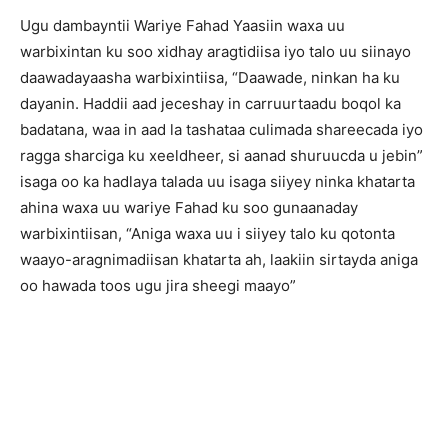
Ugu dambayntii Wariye Fahad Yaasiin waxa uu
warbixintan ku soo xidhay aragtidiisa iyo talo uu siinayo
daawadayaasha warbixintiisa, “Daawade, ninkan ha ku
dayanin. Haddii aad jeceshay in carruurtaadu boqol ka
badatana, waa in aad la tashataa culimada shareecada iyo
ragga sharciga ku xeeldheer, si aanad shuruucda u jebin”
isaga oo ka hadlaya talada uu isaga siiyey ninka khatarta
ahina waxa uu wariye Fahad ku soo gunaanaday
warbixintiisan, “Aniga waxa uu i siiyey talo ku qotonta
waayo-aragnimadiisan khatarta ah, laakiin sirtayda aniga
oo hawada toos ugu jira sheegi maayo”