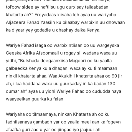
tol’oow sidee ay naftiisu ugu qurxisay tallaabadan
khatarta ah?” Ereyadaas xiisaha leh ayaa uu wariyaha
Aljazeera Fahad Yaasiin ku bilaabay warbixin uu dhowaan
ka diyaariyey godadle u dhashay dalka Kenya.
Wariye Fahad isaga oo warbixintiisan oo uu wargeyska
Geeska Afrika Afsoomaali u rogay sii wadana waxa uu
yidhi, “Bulshada deegaankiisa Magoori oo ku yaalla
galbeedka Kenya kula dhaqani waxa ay ku tilmaamaan
ninkii khatarta ahaa. Waa Akukihii khatarta ahaa oo 90 jir
ah, illaa haddana waxa uu guursaday in ka badan 130
dumar ah” ayaa uu yidhi Wariye Fahad oo cududda haya
waayeelkan guurka ku falan.
Wariyaha oo tilmaamaya, ninkan Khatarta ah oo ku
fadhiisanaya gambadh yar oo yaalla meel aan ka fogeyn
afaafka guri aad u yar oo jiingad iyo jaajuur ah,