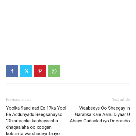
Previous article
Next article
Yoolka 9aad aad Ee 17ka Yool
Waabeeye Oo Sheegay In
Ee Addunyadu Beegsanayso
Garabka Kale Aanu Diyaar U
“Dhisitaanka kaabayaasha
Ahayn Cadaalad iyo Doorasho
dhaqaalaha oo xoogan,
kobcinta warshadeynta iyo