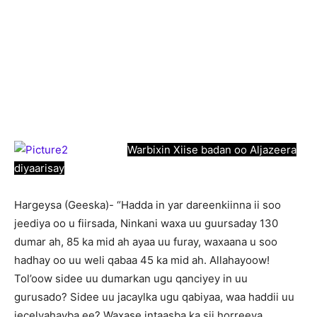
Warbixin Xiise badan oo Aljazeera
diyaarisay
Hargeysa (Geeska)- “Hadda in yar dareenkiinna ii soo
jeediya oo u fiirsada, Ninkani waxa uu guursaday 130
dumar ah, 85 ka mid ah ayaa uu furay, waxaana u soo
hadhay oo uu weli qabaa 45 ka mid ah. Allahayoow!
Tol’oow sidee uu dumarkan ugu qanciyey in uu
gurusado? Sidee uu jacaylka ugu qabiyaa, waa haddii uu
jecelyahayba ee? Waxase intaasba ka sii horreeya,