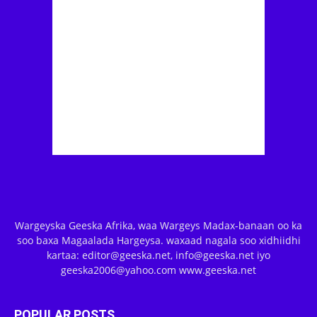
Wargeyska Geeska Afrika, waa Wargeys Madax-banaan oo ka
soo baxa Magaalada Hargeysa. waxaad nagala soo xidhiidhi
kartaa: editor@geeska.net, info@geeska.net iyo
geeska2006@yahoo.com www.geeska.net
POPULAR POSTS