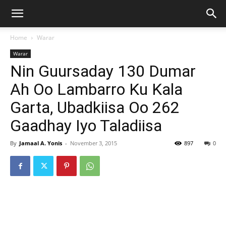
Home
Warar
Warar
Nin Guursaday 130 Dumar
Ah Oo Lambarro Ku Kala
Garta, Ubadkiisa Oo 262
Gaadhay Iyo Taladiisa
By
Jamaal A. Yonis
-
November 3, 2015
897
0