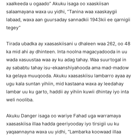
xaalkeeda u ogaado” Akuku isaga oo xaaskiisan
salaamayana waxa uu yidhi, “Tanina waa xaaskaygii
labaad, waxa aan guursaday sannadkii 1943kii ee qarnigii
tegey”
Tirada ubadka ay xaasaskiisani u dhaleen waa 262, oo 48
ka mid ahi ay dhinteen. Inta noolna magacyadooda in uu
wada xasuustaa waa ay ku adag tahay. Waa suurtogal in
ay sababtu tahay isu-ekaanshiyahooda ama mad-madow
ka gelaya muuqooda. Akuku xaasaskiisu lambarro ayaa ay
ugu kala suntan yihiin, mid kastaana waxa ay leedahay
lambar uu ku garto, haddii ay yihiin kuwii dhintay iyo inta
weli nooliba.
Akuku Danger isaga oo wariye Fahad uga warramaya
xaasaskiisa illaa hadda geeriyooday iyo tirsigii uu ku
yaqaannayna waxa uu yidhi, “Lambarka koowaad illaa