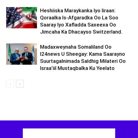
Heshiiska Maraykanka Iyo Iiraan:
Qoraalka Is-Afgaradka Oo La Soo
Saaray Iyo Xafladda Saxeexa Oo
Jimcaha Ka Dhacayso Switzerland.
Madaxweynaha Somaliland Oo
I24news U Sheegay: Kama Saarayno
Suurtagalnimada Saldhig Milateri Oo
Israa’iil Mustaqbalka Ku Yeelato