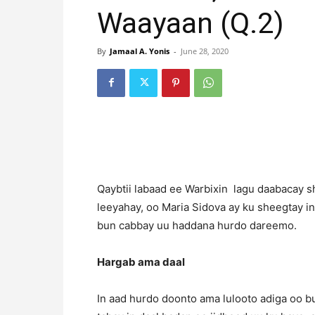
Waayaan (Q.2)
By
Jamaal A. Yonis
-
June 28, 2020
Qaybtii labaad ee Warbixin lagu daabacay s
leeyahay, oo Maria Sidova ay ku sheegtay in
bun cabbay uu haddana hurdo dareemo.
Hargab ama daal
In aad hurdo doonto ama lulooto adiga oo