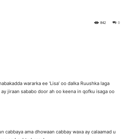
Newspaper
842
0
habakadda wararka ee ‘Lisa’ oo dalka Ruushka laga
 ay jiraan sababo door ah oo keena in qofku isaga oo
 bun cabbaya ama dhowaan cabbay waxa ay calaamad u