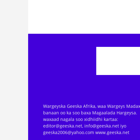
Wargeyska Geeska Afrika, waa Wargeys Madax
banaan oo ka soo baxa Magaalada Hargeysa.
waxaad nagala soo xidhiidhi kartaa:
editor@geeska.net, info@geeska.net iyo
geeska2006@yahoo.com www.geeska.net