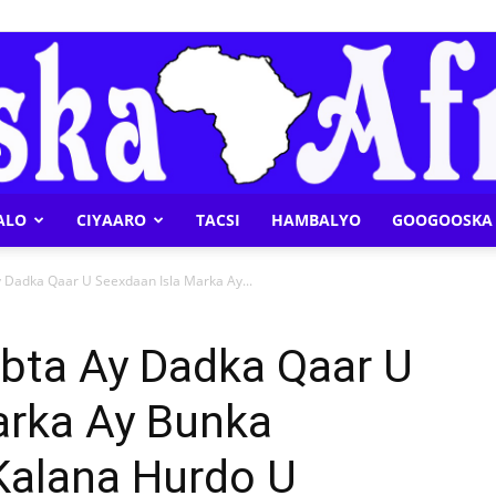
ALO
CIYAARO
TACSI
HAMBALYO
GOOGOOSKA 
Geeska
Dadka Qaar U Seexdaan Isla Marka Ay...
bta Ay Dadka Qaar U
arka Ay Bunka
Afrika
alana Hurdo U