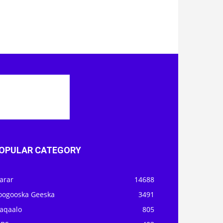
OPULAR CATEGORY
arar
14688
oogooska Geeska
3491
aqaalo
805
OBS
403