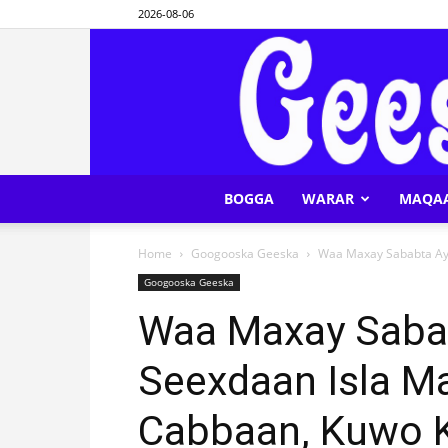
2026-08-06
BOGGA
WARAR
MAQA
Home
Googooska Geeska
Waa Maxay Sababta Ay 
Googooska Geeska
Waa Maxay Saba
Seexdaan Isla M
Cabbaan, Kuwo K