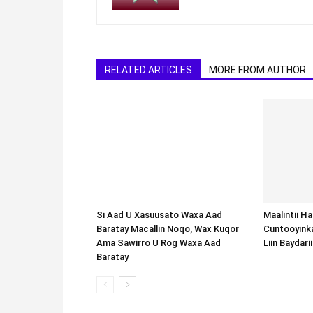
RELATED ARTICLES
MORE FROM AUTHOR
Si Aad U Xasuusato Waxa Aad
Baratay Macallin Noqo, Wax Kuqor
Ama Sawirro U Rog Waxa Aad
Baratay
Maalintii H
Cuntooyink
Liin Baydari