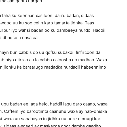
 ama aad qabto hargab.
faha ku keenaan xasilooni darro badan, sidaas
ood uu ku soo celin karo tamarta jidhka. Taas
burbur iyo wahsi badan oo ku dambeeya hurdo. Haddii
d dhaqso u nasataa.
hayn bun cabbis oo uu qofku subaxdii firfircoonida
oob biyo diirran ah la cabbo caloosha oo madhan. Waxa
in jidhku ka baraarugo raadadka hurdadii habeennimo
ugu badan ee laga helo, haddii lagu daro caano, waxa
h. Caffein iyo barootiinta caanuhu waxa ay hab-dhiska
i waxa uu sababayaa in jidhku uu hore u nuugi kari
tay, sidaas awgeed ay maskaxda goor dambe gaadho