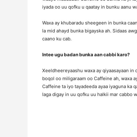
iyada oo uu qofku u qaatay in bunku aanu w
Waxa ay khubaradu sheegeen in bunka caana
la mid ahayd bunka bigayska ah. Sidaas awg
caano ku cab.
Intee ugu badan bunka aan cabbi karo?
Xeeldheereyaashu waxa ay qiyaasayaan in q
boqol oo miligaraam oo Caffeine ah, waxa ay
Caffeine ta iyo tayadeeda ayaa iyaguna ka 
laga digay in uu qofku uu halkii mar cabbo 