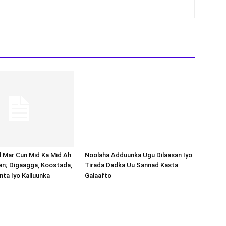
Noolaha Adduunka Ugu Dilaasan Iyo
Tirada Dadka Uu Sannad Kasta
Galaafto
al Mar Cun Mid Ka Mid Ah
an; Digaagga, Koostada,
inta Iyo Kalluunka