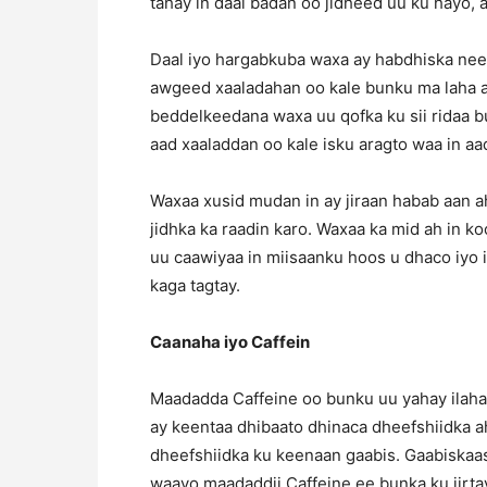
tahay in daal badan oo jidheed uu ku hayo,
Daal iyo hargabkuba waxa ay habdhiska neer
awgeed xaaladahan oo kale bunku ma laha aw
beddelkeedana waxa uu qofka ku sii ridaa 
aad xaaladdan oo kale isku aragto waa in aa
Waxaa xusid mudan in ay jiraan habab aan a
jidhka ka raadin karo. Waxaa ka mid ah in k
uu caawiyaa in miisaanku hoos u dhaco iyo 
kaga tagtay.
Caanaha iyo Caffein
Maadadda Caffeine oo bunku uu yahay ilaha 
ay keentaa dhibaato dhinaca dheefshiidka a
dheefshiidka ku keenaan gaabis. Gaabiskaas
waayo maadaddii Caffeine ee bunka ku jir