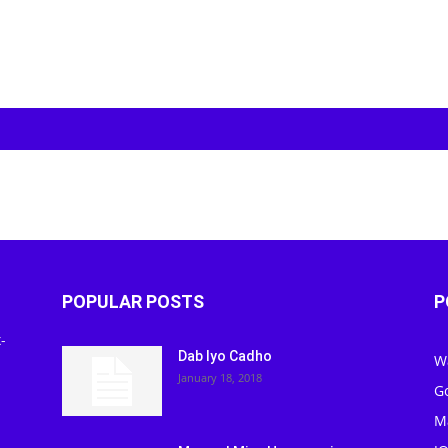
POPULAR POSTS
P
-
Dab Iyo Cadho
W
January 18, 2018
G
M
J
Maamul Mise Hoggaamiye: