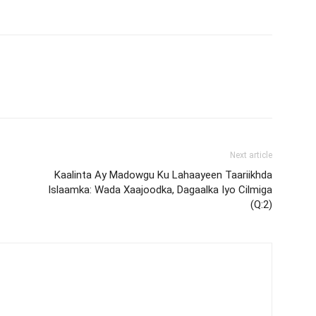
Next article
Kaalinta Ay Madowgu Ku Lahaayeen Taariikhda
Islaamka: Wada Xaajoodka, Dagaalka Iyo Cilmiga
(Q:2)