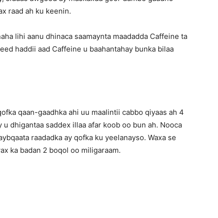
ax raad ah ku keenin.
ha lihi aanu dhinaca saamaynta maadadda Caffeine ta
eed haddii aad Caffeine u baahantahay bunka bilaa
ofka qaan-gaadhka ahi uu maalintii cabbo qiyaas ah 4
 u dhigantaa saddex illaa afar koob oo bun ah. Nooca
qaybqaata raadadka ay qofka ku yeelanayso. Waxa se
wax ka badan 2 boqol oo miligaraam.