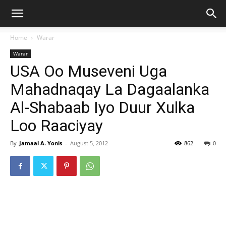
Home
Warar
Warar
USA Oo Museveni Uga
Mahadnaqay La Dagaalanka
Al-Shabaab Iyo Duur Xulka
Loo Raaciyay
By
Jamaal A. Yonis
-
August 5, 2012
862
0