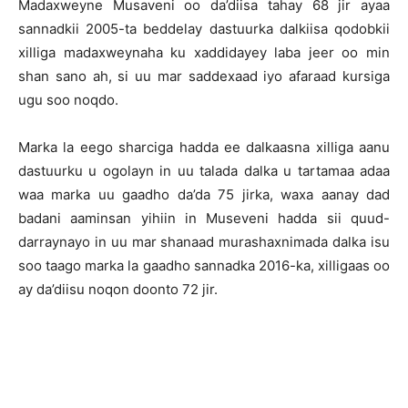
Madaxweyne Musaveni oo da’diisa tahay 68 jir ayaa
sannadkii 2005-ta beddelay dastuurka dalkiisa qodobkii
xilliga madaxweynaha ku xaddidayey laba jeer oo min
shan sano ah, si uu mar saddexaad iyo afaraad kursiga
ugu soo noqdo.
Marka la eego sharciga hadda ee dalkaasna xilliga aanu
dastuurku u ogolayn in uu talada dalka u tartamaa adaa
waa marka uu gaadho da’da 75 jirka, waxa aanay dad
badani aaminsan yihiin in Museveni hadda sii quud-
darraynayo in uu mar shanaad murashaxnimada dalka isu
soo taago marka la gaadho sannadka 2016-ka, xilligaas oo
ay da’diisu noqon doonto 72 jir.