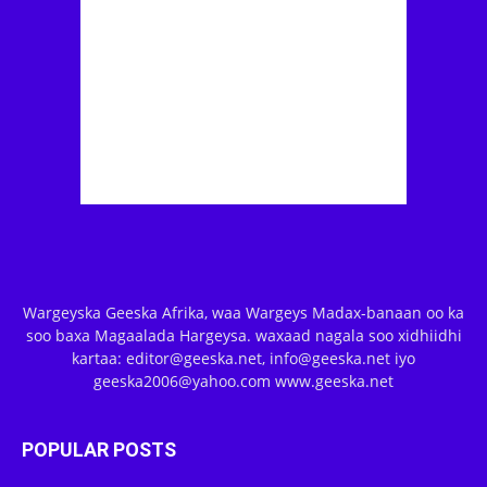
Wargeyska Geeska Afrika, waa Wargeys Madax-banaan oo ka
soo baxa Magaalada Hargeysa. waxaad nagala soo xidhiidhi
kartaa: editor@geeska.net, info@geeska.net iyo
geeska2006@yahoo.com www.geeska.net
POPULAR POSTS