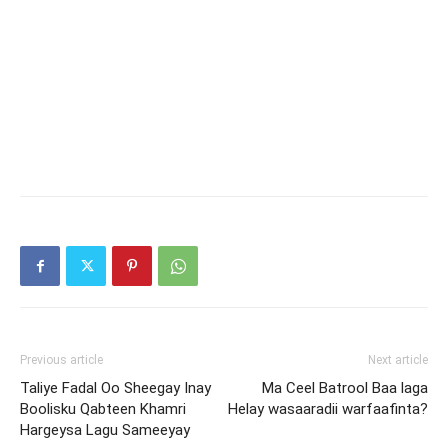
Previous article
Next article
Taliye Fadal Oo Sheegay Inay
Ma Ceel Batrool Baa laga
Boolisku Qabteen Khamri
Helay wasaaradii warfaafinta?
Hargeysa Lagu Sameeyay