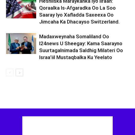
Heshiiska Maraykanka Iyo Iiraan:
Qoraalka Is-Afgaradka Oo La Soo
Saaray Iyo Xafladda Saxeexa Oo
Jimcaha Ka Dhacayso Switzerland.
Madaxweynaha Somaliland Oo
I24news U Sheegay: Kama Saarayno
Suurtagalnimada Saldhig Milateri Oo
Israa’iil Mustaqbalka Ku Yeelato