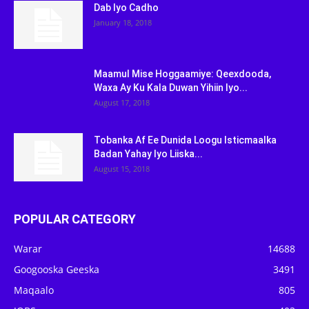
Dab Iyo Cadho
January 18, 2018
Maamul Mise Hoggaamiye: Qeexdooda,
Waxa Ay Ku Kala Duwan Yihiin Iyo...
August 17, 2018
Tobanka Af Ee Dunida Loogu Isticmaalka
Badan Yahay Iyo Liiska...
August 15, 2018
POPULAR CATEGORY
Warar
14688
Googooska Geeska
3491
Maqaalo
805