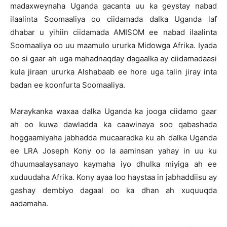
madaxweynaha Uganda gacanta uu ka geystay nabad
ilaalinta Soomaaliya oo ciidamada dalka Uganda laf
dhabar u yihiin ciidamada AMISOM ee nabad ilaalinta
Soomaaliya oo uu maamulo ururka Midowga Afrika. Iyada
oo si gaar ah uga mahadnaqday dagaalka ay ciidamadaasi
kula jiraan ururka Alshabaab ee hore uga talin jiray inta
badan ee koonfurta Soomaaliya.
Maraykanka waxaa dalka Uganda ka jooga ciidamo gaar
ah oo kuwa dawladda ka caawinaya soo qabashada
hoggaamiyaha jabhadda mucaaradka ku ah dalka Uganda
ee LRA Joseph Kony oo la aaminsan yahay in uu ku
dhuumaalaysanayo kaymaha iyo dhulka miyiga ah ee
xuduudaha Afrika. Kony ayaa loo haystaa in jabhaddiisu ay
gashay dembiyo dagaal oo ka dhan ah xuquuqda
aadamaha.