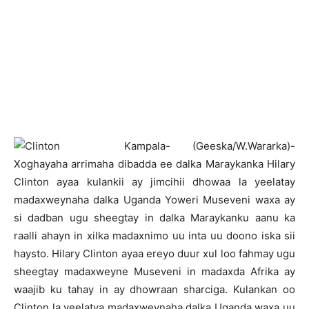
K
ampala- (Geeska/W.Wararka)-
Xoghayaha arrimaha dibadda ee dalka Maraykanka Hilary
Clinton ayaa kulankii ay jimcihii dhowaa la yeelatay
madaxweynaha dalka Uganda Yoweri Museveni waxa ay
si dadban ugu sheegtay in dalka Maraykanku aanu ka
raalli ahayn in xilka madaxnimo uu inta uu doono iska sii
haysto. Hilary Clinton ayaa ereyo duur xul loo fahmay ugu
sheegtay madaxweyne Museveni in madaxda Afrika ay
waajib ku tahay in ay dhowraan sharciga. Kulankan oo
Clinton la yeelatya madaxweynaha dalka Uganda waxa uu