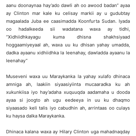
aanu doonaynaa hay’ado dawli ah oo awood badan” ayaa
ay Clinton mar kale ku celisay markii ay u gudubtay
magaalada Juba ee caasimadda Koonfurta Sudan. Iyada
oo hadalkeeda sii wadatana waxa ay tidhi,
“Xidhiidhkayagu kuma dhisna shakhsiyaad
hoggaamiyeyaal ah, waxa uu ku dhisan yahay umadda,
dadka ayaanu xidhiidhka la leenahay, dawladda ayaanu la
leenahay”
Museveni waxa uu Maraykanka la yahay xulafo dhinaca
amniga ah, laakiin siyaasiyiinta mucaaradka ku ah
xukunkiisa iyo hay’adaha xuquuqda aadamaha u dooda
ayaa si joogto ah ugu eedeeya in uu ku dhaqmo
siyaasado keli talis iyo cabudhin ah, arrintaas oo culays
ku haysa dalka Maraykanka.
Dhinaca kalana waxa ay Hilary Clinton uga mahadnaqday