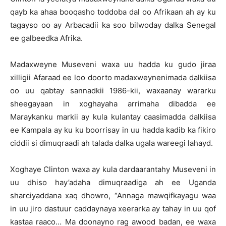
qayb ka ahaa booqasho toddoba dal oo Afrikaan ah ay ku
tagayso oo ay Arbacadii ka soo bilwoday dalka Senegal
ee galbeedka Afrika.
Madaxweyne Museveni waxa uu hadda ku gudo jiraa
xilligii Afaraad ee loo doorto madaxweynenimada dalkiisa
oo uu qabtay sannadkii 1986-kii, waxaanay wararku
sheegayaan in xoghayaha arrimaha dibadda ee
Maraykanku markii ay kula kulantay caasimadda dalkiisa
ee Kampala ay ku ku boorrisay in uu hadda kadib ka fikiro
ciddii si dimuqraadi ah talada dalka ugala wareegi lahayd.
Xoghaye Clinton waxa ay kula dardaarantahy Museveni in
uu dhiso hay’adaha dimuqraadiga ah ee Uganda
sharciyaddana xaq dhowro, “Annaga mawqifkayagu waa
in uu jiro dastuur caddaynaya xeerarka ay tahay in uu qof
kastaa raaco… Ma doonayno rag awood badan, ee waxa