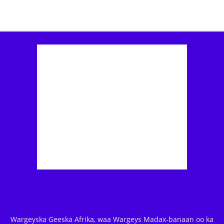
Wargeyska Geeska Afrika, waa Wargeys Madax-banaan oo ka