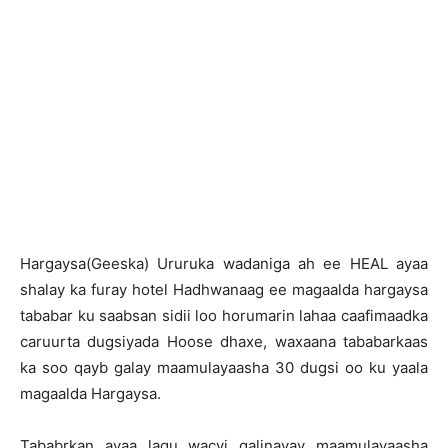
H
argaysa(Geeska) Ururuka wadaniga ah ee HEAL ayaa
shalay ka furay hotel Hadhwanaag ee magaalda hargaysa
tababar ku saabsan sidii loo horumarin lahaa caafimaadka
caruurta dugsiyada Hoose dhaxe, waxaana tababarkaas
ka soo qayb galay maamulayaasha 30 dugsi oo ku yaala
magaalda Hargaysa.
Tababrkan ayaa lagu wacyi galinayay maamulayaasha