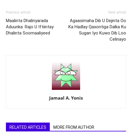
Previous article
Next article
Maalinta Dhalinyarada
Agaasimaha Dib U Dejinta Oo
Aduunka: Rajo U Iftiintay
Ka Hadlay Qaxontiga Dalka Ku
Dhalinta Soomaaliyeed
Sugan Iyo Kuwo Dib Loo
Celinayo
Jamaal A. Yonis
RELATED ARTICLES
MORE FROM AUTHOR