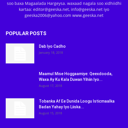
soo baxa Magaalada Hargeysa. waxaad nagala soo xidhiidhi
kartaa: editor@geeska.net, info@geeska.net iyo
geeska2006@yahoo.com www.geeska.net
POPULAR POSTS
Dab Iyo Cadho
January 18, 2018
Maamul Mise Hoggaamiye: Qeexdooda,
Waxa Ay Ku Kala Duwan Yihiin Iyo...
August 17, 2018
Tobanka Af Ee Dunida Loogu Isticmaalka
Badan Yahay Iyo Liiska...
August 15, 2018