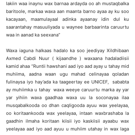
lakiin waa inaynu wax barnaa ardayda oo ah mustaqbalka
baritoole, markaa waxa aan maanta barno ayaa ay ku soo
kacayaan, maamulayaal adinka ayaanay idin dul ku
saarantahay masuuliyada u waynee barbaarinta caruurtu
waa in aanad ka seexana”
Waxa iaguna halkaas hadalo ka soo jeediyay Xildhibaan
Axmed Cabdi Nuur ( kijaandhe ) waxaana hadaladiisii
kamid ahaa “Runtii hawshani aad iyo aad ayay u tahay mid
muhiima, aadna waan ugu mahad celinayaa qoladan
fulinaysa iyo hay’ada ka taageertay ee UNICEF, sababta
ay muhiimka u tahay waxa weeye caruurtu marka ay yar
yar yihiin waxa gaadhaa waxa uu la soconayaa ilaa
musqabalkooda oo dhan caqligooda ayuu wax yeelayaa,
oo koritaankooda wax yeelayaa, intaan waxbrashaba la
gaadhin ilmaha koritaan kiisii iyo kaskiisii ayaabu wax
yeelayaa aad iyo aad ayuu u muhiim utahay in wax laga