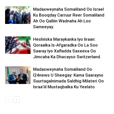
Madaxweynaha Somaliland Oo Israel
Ku Booqday Carruur Reer Somaliland
Ah Oo Qalliin Wadnaha Ah Loo
Sameeyay.
Heshiiska Maraykanka Iyo Iiraan:
Qoraalka Is-Afgaradka Oo La Soo
Saaray Iyo Xafladda Saxeexa Oo
Jimcaha Ka Dhacayso Switzerland.
Madaxweynaha Somaliland Oo
I24news U Sheegay: Kama Saarayno
Suurtagalnimada Saldhig Milateri Oo
Israa’iil Mustaqbalka Ku Yeelato