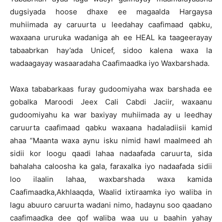
dugsiyada hoose dhaxe ee magaalda Hargaysa
muhiimada ay caruurta u leedahay caafimaad qabku,
waxaana ururuka wadaniga ah ee HEAL ka taageerayay
tabaabrkan hay’ada Unicef, sidoo kalena waxa la
wadaagayay wasaaradaha Caafimaadka iyo Waxbarshada.
Waxa tababarkaas furay gudoomiyaha wax barshada ee
gobalka Maroodi Jeex Cali Cabdi Jaciir, waxaanu
gudoomiyahu ka war baxiyay muhiimada ay u leedhay
caruurta caafimaad qabku waxaana hadaladiisii kamid
ahaa “Maanta waxa aynu isku nimid hawl maalmeed ah
sidii kor loogu qaadi lahaa nadaafada caruurta, sida
bahalaha caloosha ka gala, faraxalka iyo nadaafada sidii
loo ilaalin lahaa, waxbarshada waxa kamida
Caafimaadka,Akhlaaqda, Waalid ixtiraamka iyo waliba in
lagu abuuro caruurta wadani nimo, hadaynu soo qaadano
caafimaadka dee qof waliba waa uu u baahin yahay