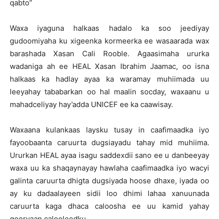
qabto”
Waxa iyaguna halkaas hadalo ka soo jeediyay
gudoomiyaha ku xigeenka kormeerka ee wasaarada wax
barashada Xasan Cali Rooble. Agaasimaha ururka
wadaniga ah ee HEAL Xasan Ibrahim Jaamac, oo isna
halkaas ka hadlay ayaa ka waramay muhiimada uu
leeyahay tababarkan oo hal maalin socday, waxaanu u
mahadceliyay hay’adda UNICEF ee ka caawisay.
Waxaana kulankaas laysku tusay in caafimaadka iyo
fayoobaanta caruurta dugsiayadu tahay mid muhiima.
Ururkan HEAL ayaa isagu saddexdii sano ee u danbeeyay
waxa uu ka shaqaynayay hawlaha caafimaadka iyo wacyi
galinta caruurta dhigta dugsiyada hoose dhaxe, iyada oo
ay ku dadaalayeen sidii loo dhimi lahaa xanuunada
caruurta kaga dhaca caloosha ee uu kamid yahay
gooryaan calooleedku.