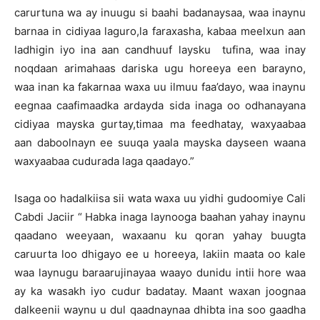
carurtuna wa ay inuugu si baahi badanaysaa, waa inaynu
barnaa in cidiyaa laguro,la faraxasha, kabaa meelxun aan
ladhigin iyo ina aan candhuuf laysku tufina, waa inay
noqdaan arimahaas dariska ugu horeeya een barayno,
waa inan ka fakarnaa waxa uu ilmuu faa’dayo, waa inaynu
eegnaa caafimaadka ardayda sida inaga oo odhanayana
cidiyaa mayska gurtay,timaa ma feedhatay, waxyaabaa
aan daboolnayn ee suuqa yaala mayska dayseen waana
waxyaabaa cudurada laga qaadayo.”
Isaga oo hadalkiisa sii wata waxa uu yidhi gudoomiye Cali
Cabdi Jaciir “ Habka inaga laynooga baahan yahay inaynu
qaadano weeyaan, waxaanu ku qoran yahay buugta
caruurta loo dhigayo ee u horeeya, lakiin maata oo kale
waa laynugu baraarujinayaa waayo dunidu intii hore waa
ay ka wasakh iyo cudur badatay. Maant waxan joognaa
dalkeenii waynu u dul qaadnaynaa dhibta ina soo gaadha