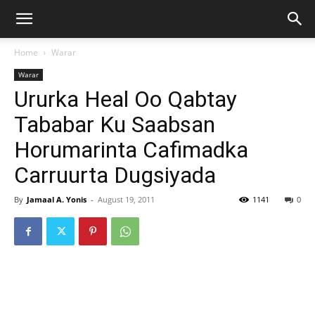
Home
Warar
Warar
Ururka Heal Oo Qabtay
Tababar Ku Saabsan
Horumarinta Cafimadka
Carruurta Dugsiyada
By
Jamaal A. Yonis
-
August 19, 2011
1141
0