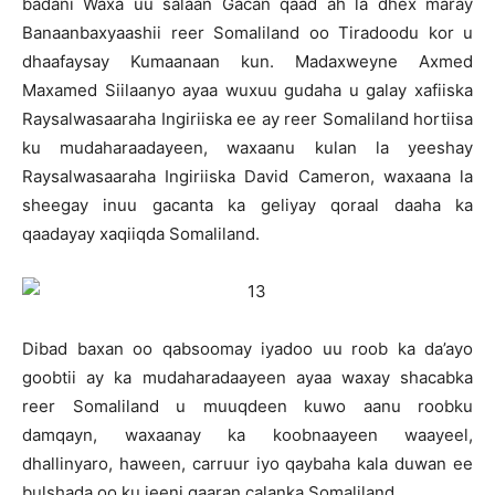
badani Waxa uu salaan Gacan qaad ah la dhex maray
Banaanbaxyaashii reer Somaliland oo Tiradoodu kor u
dhaafaysay Kumaanaan kun. Madaxweyne Axmed
Maxamed Siilaanyo ayaa wuxuu gudaha u galay xafiiska
Raysalwasaaraha Ingiriiska ee ay reer Somaliland hortiisa
ku mudaharaadayeen, waxaanu kulan la yeeshay
Raysalwasaaraha Ingiriiska David Cameron, waxaana la
sheegay inuu gacanta ka geliyay qoraal daaha ka
qaadayay xaqiiqda Somaliland.
Dibad baxan oo qabsoomay iyadoo uu roob ka da’ayo
goobtii ay ka mudaharadaayeen ayaa waxay shacabka
reer Somaliland u muuqdeen kuwo aanu roobku
damqayn, waxaanay ka koobnaayeen waayeel,
dhallinyaro, haween, carruur iyo qaybaha kala duwan ee
bulshada oo ku jeeni qaaran calanka Somaliland.