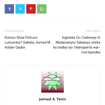
Previous article
Next article
Kumuu Ahaa Patruce
Ingiriiska Oo Cadeeyay In
Lumumba? Qalinka, Axmed M.
Madaxweyne Siilaanyo shirka
Aadan Qaybe
ka hadlay iyo falanqaynta war-
murtiyeedka
Jamaal A. Yonis