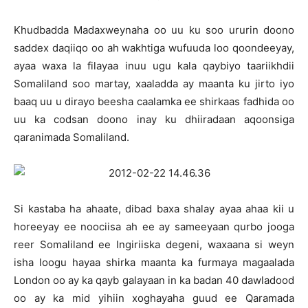
Khudbadda Madaxweynaha oo uu ku soo ururin doono
saddex daqiiqo oo ah wakhtiga wufuuda loo qoondeeyay,
ayaa waxa la filayaa inuu ugu kala qaybiyo taariikhdii
Somaliland soo martay, xaaladda ay maanta ku jirto iyo
baaq uu u dirayo beesha caalamka ee shirkaas fadhida oo
uu ka codsan doono inay ku dhiiradaan aqoonsiga
qaranimada Somaliland.
Si kastaba ha ahaate, dibad baxa shalay ayaa ahaa kii u
horeeyay ee noociisa ah ee ay sameeyaan qurbo jooga
reer Somaliland ee Ingiriiska degeni, waxaana si weyn
isha loogu hayaa shirka maanta ka furmaya magaalada
London oo ay ka qayb galayaan in ka badan 40 dawladood
oo ay ka mid yihiin xoghayaha guud ee Qaramada