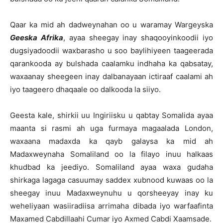
Qaar ka mid ah dadweynahan oo u waramay Wargeyska
Geeska Afrika
, ayaa sheegay inay shaqooyinkoodii iyo
dugsiyadoodii waxbarasho u soo baylihiyeen taageerada
qarankooda ay bulshada caalamku indhaha ka qabsatay,
waxaanay sheegeen inay dalbanayaan ictiraaf caalami ah
iyo taageero dhaqaale oo dalkooda la siiyo.
Geesta kale, shirkii uu Ingiriisku u qabtay Somalida ayaa
maanta si rasmi ah uga furmaya magaalada London,
waxaana madaxda ka qayb galaysa ka mid ah
Madaxweynaha Somaliland oo la filayo inuu halkaas
khudbad ka jeediyo. Somaliland ayaa waxa gudaha
shirkaga lagaga casuumay saddex xubnood kuwaas oo la
sheegay inuu Madaxweynuhu u qorsheeyay inay ku
weheliyaan wasiiradiisa arrimaha dibada iyo warfaafinta
Maxamed Cabdillaahi Cumar iyo Axmed Cabdi Xaamsade.