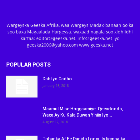
Wargeyska Geeska Afrika, waa Wargeys Madax-banaan oo ka
soo baxa Magaalada Hargeysa. waxaad nagala soo xidhiidhi
kartaa: editor@geeska.net, info@geeska.net iyo
geeska2006@yahoo.com www.geeska.net
POPULAR POSTS
Dab Iyo Cadho
January 18, 2018
Maamul Mise Hoggaamiye: Qeexdooda,
Waxa Ay Ku Kala Duwan Yihiin Iyo...
August 17, 2018
Tobanka Af Ee Dunida Loogu Isticmaalka