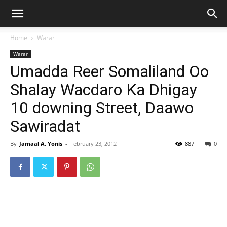
Home
Warar
Warar
Umadda Reer Somaliland Oo
Shalay Wacdaro Ka Dhigay
10 downing Street, Daawo
Sawiradat
By
Jamaal A. Yonis
-
February 23, 2012
887
0