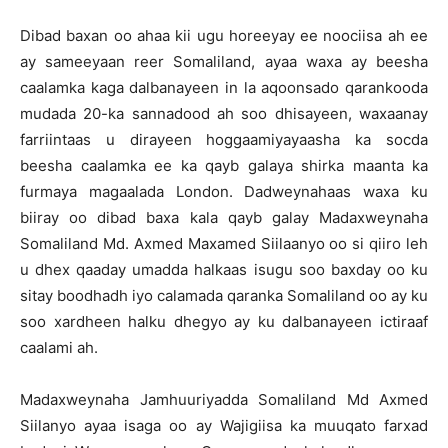
Dibad baxan oo ahaa kii ugu horeeyay ee noociisa ah ee
ay sameeyaan reer Somaliland, ayaa waxa ay beesha
caalamka kaga dalbanayeen in la aqoonsado qarankooda
mudada 20-ka sannadood ah soo dhisayeen, waxaanay
farriintaas u dirayeen hoggaamiyayaasha ka socda
beesha caalamka ee ka qayb galaya shirka maanta ka
furmaya magaalada London. Dadweynahaas waxa ku
biiray oo dibad baxa kala qayb galay Madaxweynaha
Somaliland Md. Axmed Maxamed Siilaanyo oo si qiiro leh
u dhex qaaday umadda halkaas isugu soo baxday oo ku
sitay boodhadh iyo calamada qaranka Somaliland oo ay ku
soo xardheen halku dhegyo ay ku dalbanayeen ictiraaf
caalami ah.
Madaxweynaha Jamhuuriyadda Somaliland Md Axmed
Siilanyo ayaa isaga oo ay Wajigiisa ka muuqato farxad