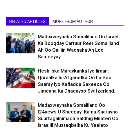
RELATED ARTICLES
MORE FROM AUTHOR
Madaxweynaha Somaliland Oo Israel
Ku Booqday Carruur Reer Somaliland
Ah Oo Qalliin Wadnaha Ah Loo
Sameeyay.
Heshiiska Maraykanka Iyo Iiraan:
Qoraalka Is-Afgaradka Oo La Soo
Saaray Iyo Xafladda Saxeexa Oo
Jimcaha Ka Dhacayso Switzerland.
Madaxweynaha Somaliland Oo
I24news U Sheegay: Kama Saarayno
Suurtagalnimada Saldhig Milateri Oo
Israa’iil Mustaqbalka Ku Yeelato