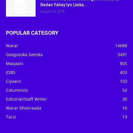
Badan Yahay Iyo Liiska...
August 15, 2018
POPULAR CATEGORY
Warar
14688
Googooska Geeska
3491
Maqaalo
805
JOBS
403
Ciyaaro
103
Columnists
54
Editorial/Staff Writer
30
Warar Dheeraada
16
Tacsi
13