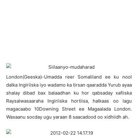
London(Geeska)-Umadda reer Somaliland ee ku nool
dalka Ingiriiska iyo wadamo ka tirsan qaaradda Yurub ayaa
shalay dibad bax balaadhan ku hor qabsaday xafiiska
Raysalwasaaraha Ingiriiska hortiisa, halkaas oo lagu
magacaabo 10Downing Street ee Magaalada London.
Waxaanu socday ugu yaraan 8 saacadood oo xidhiidh ah.