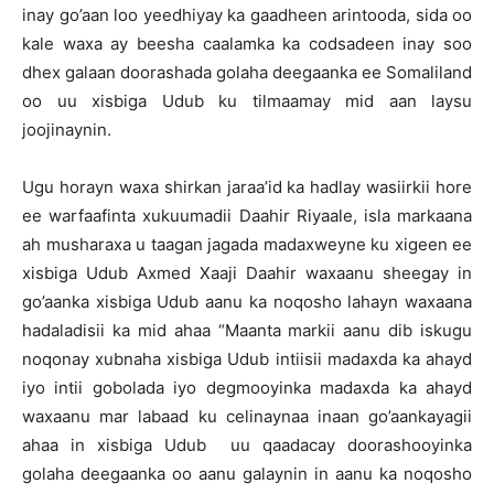
inay go’aan loo yeedhiyay ka gaadheen arintooda, sida oo
kale waxa ay beesha caalamka ka codsadeen inay soo
dhex galaan doorashada golaha deegaanka ee Somaliland
oo uu xisbiga Udub ku tilmaamay mid aan laysu
joojinaynin.
Ugu horayn waxa shirkan jaraa’id ka hadlay wasiirkii hore
ee warfaafinta xukuumadii Daahir Riyaale, isla markaana
ah musharaxa u taagan jagada madaxweyne ku xigeen ee
xisbiga Udub Axmed Xaaji Daahir waxaanu sheegay in
go’aanka xisbiga Udub aanu ka noqosho lahayn waxaana
hadaladisii ka mid ahaa “Maanta markii aanu dib iskugu
noqonay xubnaha xisbiga Udub intiisii madaxda ka ahayd
iyo intii gobolada iyo degmooyinka madaxda ka ahayd
waxaanu mar labaad ku celinaynaa inaan go’aankayagii
ahaa in xisbiga Udub uu qaadacay doorashooyinka
golaha deegaanka oo aanu galaynin in aanu ka noqosho