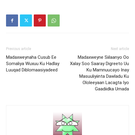
Previous article
Next article
Madaxweynaha Cusub Ee
Madaxweyne Siilaanyo Oo
Somaliya Wuxuu Ku Hadlay
Xalay Soo Saaray Digreeto Uu
Luuqad Diblomaasiyadeed
Ku Mamnuucayo Inay
Masuuliyiinta Dawladu Ku
Ololeeyaan Lacagta Iyo
Gaadiidka Umada