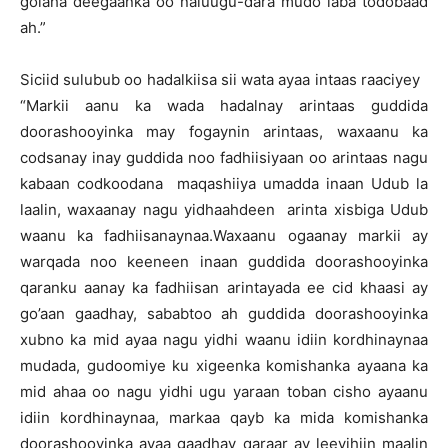
golaha deegaanka oo naluugu-dara mudo laba todobaad
ah.”
Siciid sulubub oo hadalkiisa sii wata ayaa intaas raaciyey
“Markii aanu ka wada hadalnay arintaas guddida
doorashooyinka may fogaynin arintaas, waxaanu ka
codsanay inay guddida noo fadhiisiyaan oo arintaas nagu
kabaan codkoodana maqashiiya umadda inaan Udub la
laalin, waxaanay nagu yidhaahdeen arinta xisbiga Udub
waanu ka fadhiisanaynaa.Waxaanu ogaanay markii ay
warqada noo keeneen inaan guddida doorashooyinka
qaranku aanay ka fadhiisan arintayada ee cid khaasi ay
go’aan gaadhay, sababtoo ah guddida doorashooyinka
xubno ka mid ayaa nagu yidhi waanu idiin kordhinaynaa
mudada, gudoomiye ku xigeenka komishanka ayaana ka
mid ahaa oo nagu yidhi ugu yaraan toban cisho ayaanu
idiin kordhinaynaa, markaa qayb ka mida komishanka
doorashooyinka ayaa gaadhay qaraar ay leeyihiin maalin