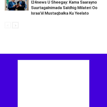
I24news U Sheegay: Kama Saarayno
Suurtagalnimada Saldhig Milateri Oo
Israa’iil Mustaqbalka Ku Yeelato