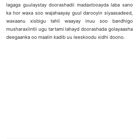
lagaga guulaystay doorashadii madaxtooayda laba sano
ka hor waxa soo wajahaayay guul darooyin siyaasadeed,
waxaanu xisbigu tahli waayay inuu soo bandhigo
musharaxiintii ugu tartami lahayd doorashada golayaasha
deegaanka oo maalin kadib uu leeskoodu xidhi doono.