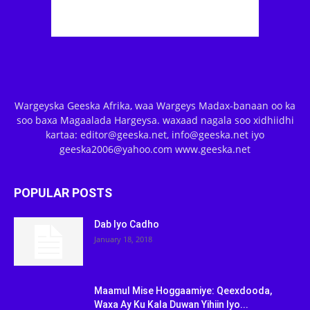
Wargeyska Geeska Afrika, waa Wargeys Madax-banaan oo ka
soo baxa Magaalada Hargeysa. waxaad nagala soo xidhiidhi
kartaa: editor@geeska.net, info@geeska.net iyo
geeska2006@yahoo.com www.geeska.net
POPULAR POSTS
Dab Iyo Cadho
January 18, 2018
Maamul Mise Hoggaamiye: Qeexdooda,
Waxa Ay Ku Kala Duwan Yihiin Iyo...