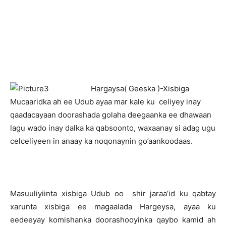
H
argaysa( Geeska )-Xisbiga
Mucaaridka ah ee Udub ayaa mar kale ku celiyey inay
qaadacayaan doorashada golaha deegaanka ee dhawaan
lagu wado inay dalka ka qabsoonto, waxaanay si adag ugu
celceliyeen in anaay ka noqonaynin go’aankoodaas.
Masuuliyiinta xisbiga Udub oo shir jaraa’id ku qabtay
xarunta xisbiga ee magaalada Hargeysa, ayaa ku
eedeeyay komishanka doorashooyinka qaybo kamid ah