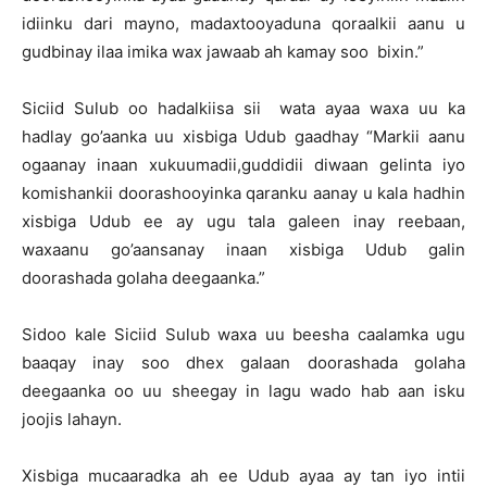
idiinku dari mayno, madaxtooyaduna qoraalkii aanu u
gudbinay ilaa imika wax jawaab ah kamay soo bixin.”
Siciid Sulub oo hadalkiisa sii wata ayaa waxa uu ka
hadlay go’aanka uu xisbiga Udub gaadhay “Markii aanu
ogaanay inaan xukuumadii,guddidii diwaan gelinta iyo
komishankii doorashooyinka qaranku aanay u kala hadhin
xisbiga Udub ee ay ugu tala galeen inay reebaan,
waxaanu go’aansanay inaan xisbiga Udub galin
doorashada golaha deegaanka.”
Sidoo kale Siciid Sulub waxa uu beesha caalamka ugu
baaqay inay soo dhex galaan doorashada golaha
deegaanka oo uu sheegay in lagu wado hab aan isku
joojis lahayn.
Xisbiga mucaaradka ah ee Udub ayaa ay tan iyo intii