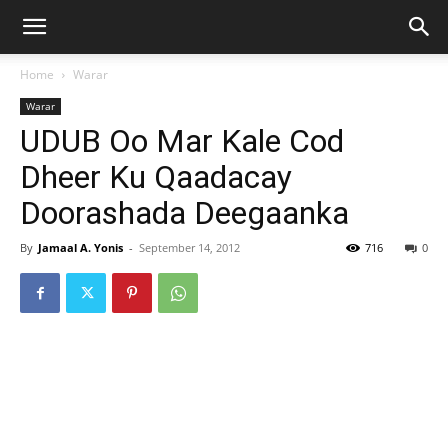
Home
Warar
Warar
UDUB Oo Mar Kale Cod
Dheer Ku Qaadacay
Doorashada Deegaanka
By
Jamaal A. Yonis
-
September 14, 2012
716
0