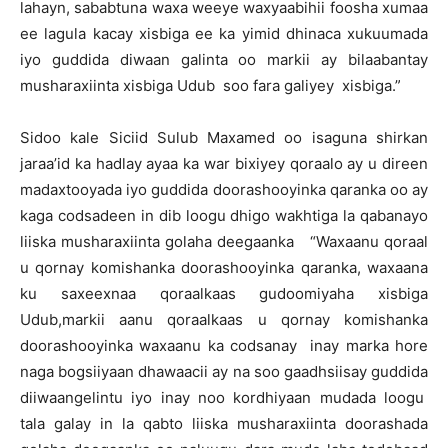
lahayn, sababtuna waxa weeye waxyaabihii foosha xumaa
ee lagula kacay xisbiga ee ka yimid dhinaca xukuumada
iyo guddida diwaan galinta oo markii ay bilaabantay
musharaxiinta xisbiga Udub soo fara galiyey xisbiga.”
Sidoo kale Siciid Sulub Maxamed oo isaguna shirkan
jaraa’id ka hadlay ayaa ka war bixiyey qoraalo ay u direen
madaxtooyada iyo guddida doorashooyinka qaranka oo ay
kaga codsadeen in dib loogu dhigo wakhtiga la qabanayo
liiska musharaxiinta golaha deegaanka “Waxaanu qoraal
u qornay komishanka doorashooyinka qaranka, waxaana
ku saxeexnaa qoraalkaas gudoomiyaha xisbiga
Udub,markii aanu qoraalkaas u qornay komishanka
doorashooyinka waxaanu ka codsanay inay marka hore
naga bogsiiyaan dhawaacii ay na soo gaadhsiisay guddida
diiwaangelintu iyo inay noo kordhiyaan mudada loogu
tala galay in la qabto liiska musharaxiinta doorashada