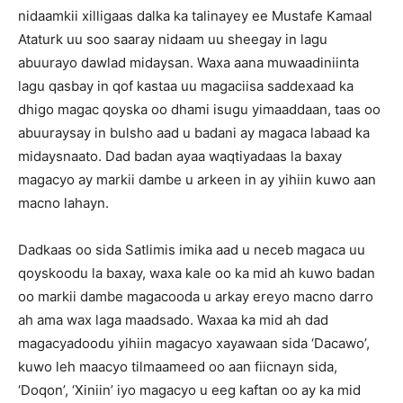
nidaamkii xilligaas dalka ka talinayey ee Mustafe Kamaal
Ataturk uu soo saaray nidaam uu sheegay in lagu
abuurayo dawlad midaysan. Waxa aana muwaadiniinta
lagu qasbay in qof kastaa uu magaciisa saddexaad ka
dhigo magac qoyska oo dhami isugu yimaaddaan, taas oo
abuuraysay in bulsho aad u badani ay magaca labaad ka
midaysnaato. Dad badan ayaa waqtiyadaas la baxay
magacyo ay markii dambe u arkeen in ay yihiin kuwo aan
macno lahayn.
Dadkaas oo sida Satlimis imika aad u neceb magaca uu
qoyskoodu la baxay, waxa kale oo ka mid ah kuwo badan
oo markii dambe magacooda u arkay ereyo macno darro
ah ama wax laga maadsado. Waxaa ka mid ah dad
magacyadoodu yihiin magacyo xayawaan sida ‘Dacawo’,
kuwo leh maacyo tilmaameed oo aan fiicnayn sida,
‘Doqon’, ‘Xiniin’ iyo magacyo u eeg kaftan oo ay ka mid