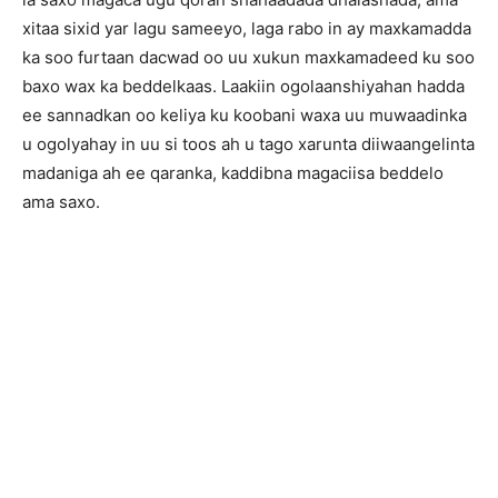
xitaa sixid yar lagu sameeyo, laga rabo in ay maxkamadda
ka soo furtaan dacwad oo uu xukun maxkamadeed ku soo
baxo wax ka beddelkaas. Laakiin ogolaanshiyahan hadda
ee sannadkan oo keliya ku koobani waxa uu muwaadinka
u ogolyahay in uu si toos ah u tago xarunta diiwaangelinta
madaniga ah ee qaranka, kaddibna magaciisa beddelo
ama saxo.