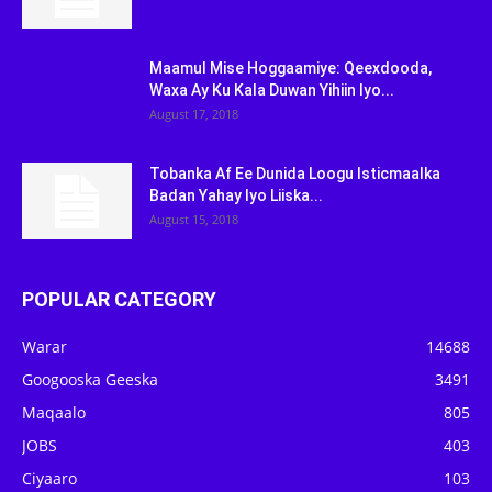
Maamul Mise Hoggaamiye: Qeexdooda,
Waxa Ay Ku Kala Duwan Yihiin Iyo...
August 17, 2018
Tobanka Af Ee Dunida Loogu Isticmaalka
Badan Yahay Iyo Liiska...
August 15, 2018
POPULAR CATEGORY
Warar
14688
Googooska Geeska
3491
Maqaalo
805
JOBS
403
Ciyaaro
103