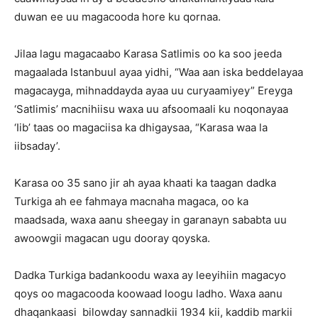
duwan ee uu magacooda hore ku qornaa.
Jilaa lagu magacaabo Karasa Satlimis oo ka soo jeeda
magaalada Istanbuul ayaa yidhi, “Waa aan iska beddelayaa
magacayga, mihnaddayda ayaa uu curyaamiyey” Ereyga
‘Satlimis’ macnihiisu waxa uu afsoomaali ku noqonayaa
‘Iib’ taas oo magaciisa ka dhigaysaa, “Karasa waa la
iibsaday’.
Karasa oo 35 sano jir ah ayaa khaati ka taagan dadka
Turkiga ah ee fahmaya macnaha magaca, oo ka
maadsada, waxa aanu sheegay in garanayn sababta uu
awoowgii magacan ugu dooray qoyska.
Dadka Turkiga badankoodu waxa ay leeyihiin magacyo
qoys oo magacooda koowaad loogu ladho. Waxa aanu
dhaqankaasi bilowday sannadkii 1934 kii, kaddib markii