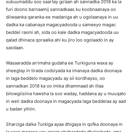
xukuumaddu soo saartay go’aan ah sannadka 2018 ka la
furi doono barnaamij sannadkaas ku koobnaanaya oo
diiwaanka qaranka ee madaniga ah u ogolaanaya in uu
dadka ka cabanaya magacyadooda u sameeyo magac
beddel rasmi ah, sida oo kale dadka magacyadooda uu
qalad dhinaca qoraalka ahi ku jiro loo ogolaado in ay
saxdaan.
Wasaaradda arrimaha gudaha ee Turkiguna waxa ay
sheegtay in tirada codsiyada ka imanaya dadka doonaya
in laga beddelo magacyadu ay sii kordhayso, oo
sannadkan 2018 ka oo imika dhammaad ah illaa
bilowgiisiina hawsha la soo waday, haddana ay u muuqato
in weli dadka doonaya in magacyada laga beddelaa ay aad
u badan yihiin.
Sharciga dalka Turkiga ayaa dhigaya in qofka doonaya in
la saxo magaca ugu qoran shahaadada dhalashada, ama