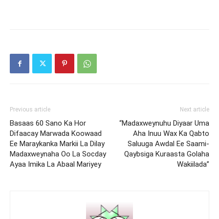
Previous article
Next article
Basaas 60 Sano Ka Hor
“Madaxweynuhu Diyaar Uma
Difaacay Marwada Koowaad
Aha Inuu Wax Ka Qabto
Ee Maraykanka Markii La Dilay
Saluuga Awdal Ee Saami-
Madaxweynaha Oo La Socday
Qaybsiga Kuraasta Golaha
Ayaa Imika La Abaal Mariyey
Wakiilada”