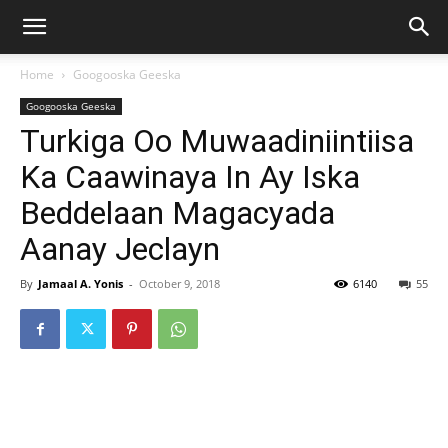
Home
Googooska Geeska
Googooska Geeska
Turkiga Oo Muwaadiniintiisa
Ka Caawinaya In Ay Iska
Beddelaan Magacyada
Aanay Jeclayn
By
Jamaal A. Yonis
-
October 9, 2018
6140
55