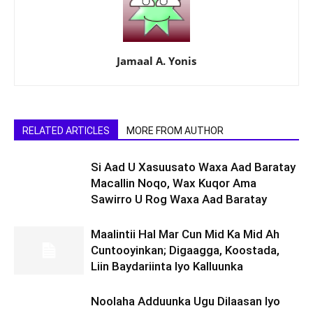
Jamaal A. Yonis
RELATED ARTICLES
MORE FROM AUTHOR
Si Aad U Xasuusato Waxa Aad Baratay
Macallin Noqo, Wax Kuqor Ama
Sawirro U Rog Waxa Aad Baratay
Maalintii Hal Mar Cun Mid Ka Mid Ah
Cuntooyinkan; Digaagga, Koostada,
Liin Baydariinta Iyo Kalluunka
Noolaha Adduunka Ugu Dilaasan Iyo