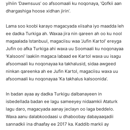
yihiin ‘Dawnsuus’ oo afsoomaali ku noqonaya, ‘Qofkii aan
dhargashiga hoose xidhan jirin’.
Lama soo koobi karayo magacyada xiisaha iyo maadda leh
ee dadka Turkiga ah. Waxaa jira nin qareen ah oo ku nool
magaalada Istanbuul, magaciisu waa ‘Jufin Kartol’ ereyga
Jufin oo afka Turkiga ahi waxa uu Soomaali ku noqonayaa
‘Kalsooni’ laakiin magaca labaad ee Kartol waxa uu isagu
afsoomaali ku noqonayaa ka takhalusid, sidaa awgeed
ninkan qareenka ah ee Jufin Kartol, magaciisu waxa uu
afsoomaali ku noqonayaa ‘Ka takhalus kalsoonida’.
In badan ayaa ay dadka Turkigu dalbanayeen in
isbedellada badan ee lagu sameeyey nidaamkii Ataturk
lagu daro, magacyada aanay jeclayn oo laga beddelo.
Waxa aanu dalabkoodaasi u dhaboobay dabayaaqadii
sannadkii ina dhaafay ee 2017 ka. Kaddib markii ay