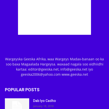
Wargeyska Geeska Afrika, waa Wargeys Madax-banaan oo ka
soo baxa Magaalada Hargeysa. waxaad nagala soo xidhiidhi
kartaa: editor@geeska.net, info@geeska.net iyo
geeska2006@yahoo.com www.geeska.net
POPULAR POSTS
Dab Iyo Cadho
January 18, 2018